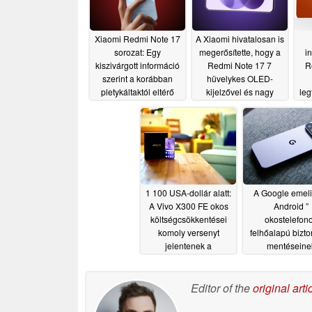
Xiaomi Redmi Note 17
A Xiaomi hivatalosan is
sorozat: Egy
megerősítette, hogy a
in
kiszivárgott információ
Redmi Note 17 7
R
szerint a korábban
hüvelykes OLED-
pletykáltaktól eltérő
kijelzővel és nagy
leg
Snapdragon
kapacitású
chipkészletek kerülnek
akkumulátorral lesz
beépítésre
ellátva
07/13/2026
07/10/2026
1 100 USA-dollár alatt:
A Google emeli
A Vivo X300 FE okos
Android ”
költségcsökkentései
okostelefon
komoly versenyt
felhőalapú bizt
jelentenek a
mentéseine
csúcskategóriás
tárhelyigényét
07
telefonok számára
Editor of the
original arti
07/08/2026