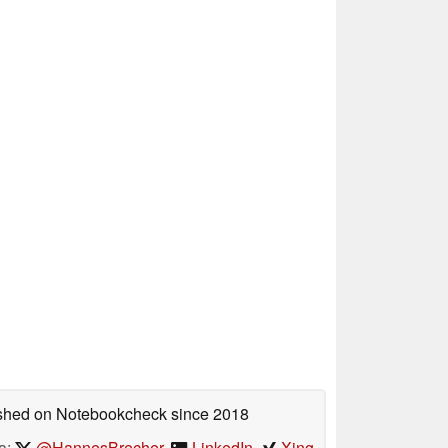
lished on Notebookcheck
since 2018
a:
@HannesBrecher
,
LinkedIn
,
Xing