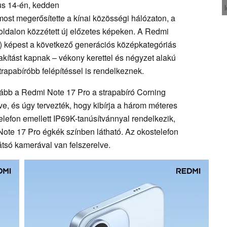
us 14-én, kedden
most megerősítette a kínai közösségi hálózaton, a
oldalon közzétett új előzetes képeken. A Redmi
) képest a következő generációs középkategóriás
akítást kapnak – vékony kerettel és négyzet alakú
rapabíróbb felépítéssel is rendelkeznek.
lább a Redmi Note 17 Pro a strapabíró Corning
lve, és úgy tervezték, hogy kibírja a három méteres
elefon emellett IP69K-tanúsítvánnyal rendelkezik,
Note 17 Pro égkék színben látható. Az okostelefon
átsó kamerával van felszerelve.