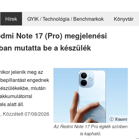
Hírek
GYIK / Technológia / Benchmarkok
Könyvtár
edmi Note 17 (Pro) megjelenési
tban mutatta be a készülék
mikor jelenik meg az
 bepillantást engednek
készülékekbe, miután
 akkumulátorral
s alatt áll.
),
Közzétett
07/08/2026
ⓘ Xiaomi
Az Redmi Note 17 Pro égkék színben
is kapható.