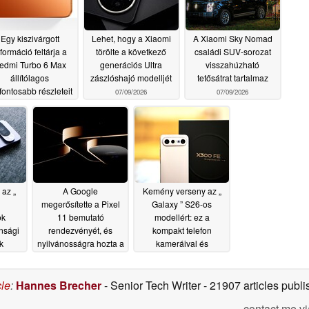
Egy kiszivárgott
Lehet, hogy a Xiaomi
A Xiaomi Sky Nomad
formáció feltárja a
törölte a következő
családi SUV-sorozat
edmi Turbo 6 Max
generációs Ultra
visszahúzható
állítólagos
zászlóshajó modelljét
tetősátrat tartalmaz
fontosabb részleteit
07/09/2026
07/09/2026
07/09/2026
 az „
A Google
Kemény verseny az „
megerősítette a Pixel
Galaxy ” S26-os
ok
11 bemutató
modellért: ez a
onsági
rendezvényét, és
kompakt telefon
k
nyilvánosságra hozta a
kameráival és
Pixel 11 Pro
akkumulátor-
/08/2026
kialakítását
élettartamával nyűgözi
07/08/2026
le a felhasználókat
cle
:
Hannes Brecher
- Senior Tech Writer
- 21907 articles pub
07/08/2026
contact me vi