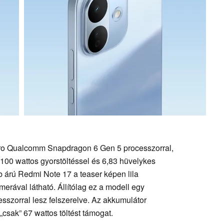
ro Qualcomm Snapdragon 6 Gen 5 processzorral,
100 wattos gyorstöltéssel és 6,83 hüvelykes
b árú Redmi Note 17 a teaser képen lila
erával látható. Állítólag ez a modell egy
sszorral lesz felszerelve. Az akkumulátor
csak” 67 wattos töltést támogat.