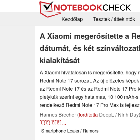
Kezdőlap
Tesztek / áttekintők
A Xiaomi megerősítette a R
dátumát, és két színváltoza
kialakítását
A Xiaomi hivatalosan is megerősítette, hogy 
Redmi Note 17 sorozat. Az új előzetes képek
az Redmi Note 17 és az Redmi Note 17 Pro 
pletykák szerint egy hatalmas, 10 100 mAh-s
rendelkező Redmi Note 17 Pro Max is fejleszté
Hannes Brecher (
fordította
DeepL / Ninh Duy
🇺🇸
🇩🇪
...
Smartphone
Leaks / Rumors