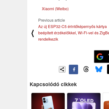
Xiaomi (Weibo)
Previous article
Az új ESP32-C5 érintőképernyős kártya
⟨
beépített érzékelőkkel, Wi-Fi-vel és ZigB
rendelkezik
Kapcsolódó cikkek