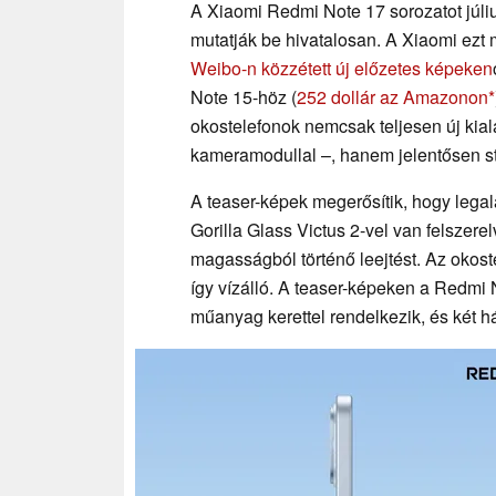
A Xiaomi Redmi Note 17 sorozatot júli
mutatják be hivatalosan. A Xiaomi ezt 
Weibo-n közzétett új előzetes képeken
Note 15-höz (
252 dollár az Amazonon
okostelefonok nemcsak teljesen új kial
kameramodullal –, hanem jelentősen st
A teaser-képek megerősítik, hogy lega
Gorilla Glass Victus 2-vel van felszere
magasságból történő leejtést. Az okost
így vízálló. A teaser-képeken a Redmi 
műanyag kerettel rendelkezik, és két h