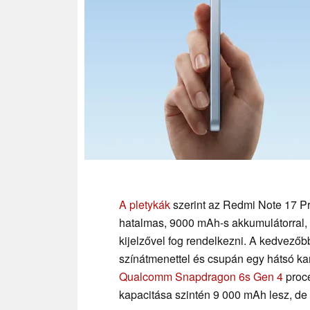
A pletykák
szerint az Redmi Note 17 P
hatalmas, 9000 mAh-s akkumulátorral, 
kijelzővel fog rendelkezni. A kedvezőb
színátmenettel és csupán egy hátsó kam
Qualcomm Snapdragon 6s Gen 4
proce
kapacitása szintén 9 000 mAh lesz, de „