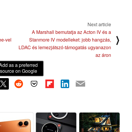
Next article
A Marshall bemutatja az Acton IV és a
⟩
ee-vel
Stanmore IV modelleket: jobb hangzás,
LDAC és lemezjátszó-támogatás ugyanazon
az áron
Add as a preferred
source on Google