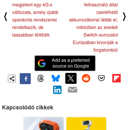
megjelent egy 4G-s
felhasználó által
változata, amely újabb
cserélhető
⟨
⟩
operációs rendszerrel
akkumulátorral látták el,
rendelkezik, de
miközben az eredeti
lassabban töltődik
Switch-sorozatot
Európában kivonják a
forgalomból
Add as a preferred
source on Google
Kapcsolódó cikkek