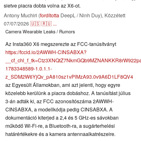
sietve piacra dobta volna az X6-ot.
Antony Muchiri (
fordította
DeepL / Ninh Duy),
Közzétett
07/07/2026
🇺🇸
🇷🇺
...
Camera
Wearable
Leaks / Rumors
Az Insta360 X6 megszerezte az FCC-tanúsítványt
https://fccid.io/2AWWH-CINSABXA?
__cf_chl_f_tk=Ctz3XNQtZ7NkmGQb9MZNANKKR8rW922p
1783348589-1.0.1.1-
z_SDM2W6YjQv_pA810sz1vPlMzA93.0v9A6D1LF8QV4
az Egyesült Államokban, ami azt jelenti, hogy egyre
közelebb kerülünk a piacra dobáshoz. A tanúsítást július
3-án adták ki, az FCC azonosítószáma 2AWWH-
CINSABXA, a modellkódja pedig CINSABXA. A
dokumentáció kiterjed a 2,4 és 5 GHz-es sávokban
működő Wi-Fi-re, a Bluetooth-ra, a sugárterhelési
határértékekre és a kamera antennaalkatrészeire.