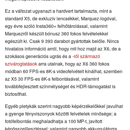
Ez a változat ugyanazt a hardvert tartalmazta, mint a
standard X5, de exkluzív lencsékkel, Marquez-logóval,
egy évre szóló Insta360+ felhőtárolással, valamint
Marquezről készült bónusz 360 fokos felvételekkel
egészült ki. Csak 9 393 darabot gyártottak belőle. Nincs
hivatalos információ arról, hogy mit hoz majd az X6, de a
szokásos generációs ugrás és a
-ről származó
szivárogtatások
arra utalnak, hogy az X6 360 fokos
módban 60 FPS-es 8K-s videofelvételt kínálhat, szemben
az X5 30 FPS-es 8K-s felbontásával, valamint
továbbfejlesztett színmélységet és HDR-támogatást is
biztosíthat.
Egyéb pletykák szerint nagyobb képérzékelőkkel javulhat
a gyenge fényviszonyok közötti felvételek minősége; a
fotófelbontás meghaladhatja a 100 MP-t, javított
képösszeillesztéssel; valamint nagyobb akkumulátorra