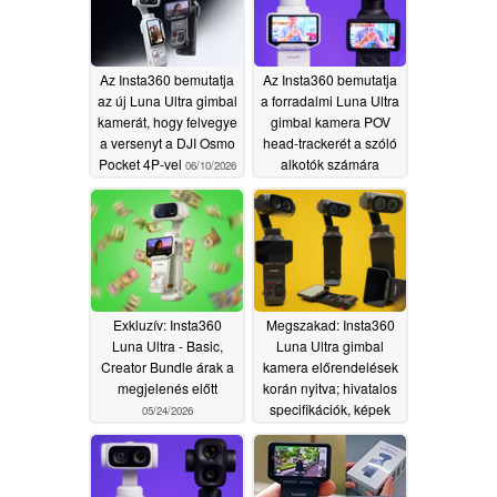
Az Insta360 bemutatja
Az Insta360 bemutatja
az új Luna Ultra gimbal
a forradalmi Luna Ultra
kamerát, hogy felvegye
gimbal kamera POV
a versenyt a DJI Osmo
head-trackerét a szóló
Pocket 4P-vel
alkotók számára
06/10/2026
06/04/2026
Exkluzív: Insta360
Megszakad: Insta360
Luna Ultra - Basic,
Luna Ultra gimbal
Creator Bundle árak a
kamera előrendelések
megjelenés előtt
korán nyitva; hivatalos
specifikációk, képek
05/24/2026
listázva
05/24/2026