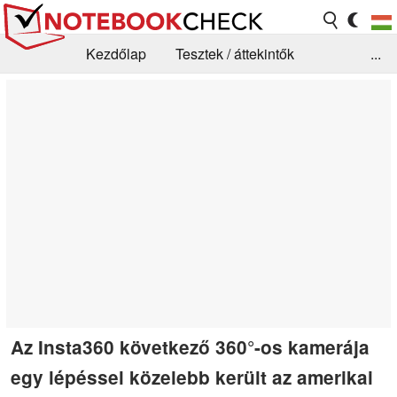
Kezdőlap
Tesztek / áttekintők
...
Hírek
GYIK / Technológia / Benchmarkok
Könyvtár
Kapcsolat
Az Insta360 következő 360°-os kamerája
egy lépéssel közelebb került az amerikai