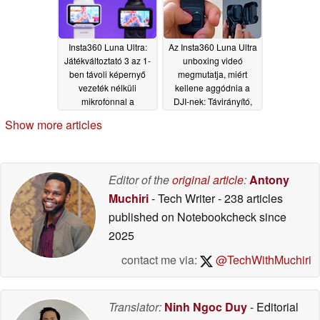
Insta360 Luna Ultra:
Az Insta360 Luna Ultra
Játékváltoztató 3 az 1-
unboxing videó
ben távoli képernyő
megmutatja, miért
vezeték nélküli
kellene aggódnia a
mikrofonnal a
DJI-nek: Távirányító,
megjelenés előtt
védőtok akcióban
Show more articles
feltárva
05/24/2026
05/20/2026
Editor of the
original article
:
Antony
Muchiri
- Tech Writer
- 238 articles
published on Notebookcheck
since
2025
contact me via:
@TechWithMuchiri
Translator:
Ninh Ngoc Duy
- Editorial