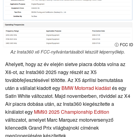
ⓘ FCC ID
Az Insta360 x6 FCC-nyilvántartásából készült képernyőkép.
Ahelyett, hogy az év elején sietve piacra dobta volna az
X6-ot, az Insta360 2025 nagy részét az X5
továbbfejlesztésével töltötte. Az X5 áprilisi bemutatása
után a vállalat kiadott egy
BMW Motorrad kiadást
és egy
Satin White változatot. Majd novemberben, röviddel az X4
Air piacra dobása után, az Insta360 kiegészítette a
kínálatot egy
MM93 2025 Championship Edition
változatot, amelyet Marc Marquez motorversenyző
kilencedik Grand Prix világbajnoki címének
megünneplésére készítettek.