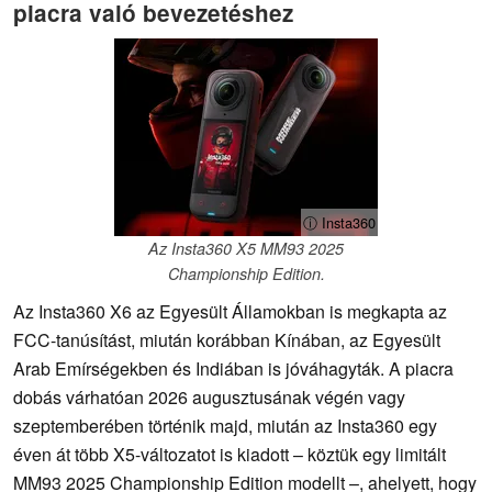
piacra való bevezetéshez
ⓘ Insta360
Az Insta360 X5 MM93 2025
Championship Edition.
Az Insta360 X6 az Egyesült Államokban is megkapta az
FCC-tanúsítást, miután korábban Kínában, az Egyesült
Arab Emírségekben és Indiában is jóváhagyták. A piacra
dobás várhatóan 2026 augusztusának végén vagy
szeptemberében történik majd, miután az Insta360 egy
éven át több X5-változatot is kiadott – köztük egy limitált
MM93 2025 Championship Edition modellt –, ahelyett, hogy