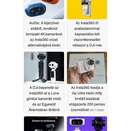
AulGo: A kijelzővel
Az Insta360 öt
ellátott, rendkívül
szabadalommal
kompakt 4K-kamerával
kapcsolatos két
az Insta360 olcsó
viszontkeresettel
alternatívájává kíván
válaszol a DJI-nek
válni
06/28/2026
06/13/2026
A DJI beperelte az
Az Insta360 kiadja a
Insta360-at a Luna
Go Ultra Hello Kitty
gimbal kamerák miatt,
limitált kiadását
és az Egyesült
világszerte 200 perces
Államokban történő
üzemidővel
06/11/2026
értékesítésük betiltását
kéri
06/12/2026