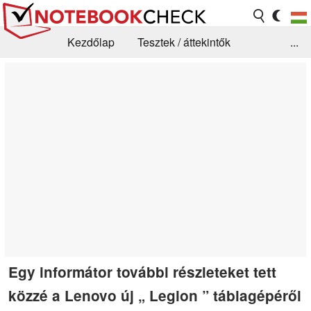
Kezdőlap
Tesztek / áttekintők
...
Hírek
GYIK / Technológia / Benchmarkok
Könyvtár
Kapcsolat
Egy informátor további részleteket tett
közzé a Lenovo új „ Legion ” táblagépéről