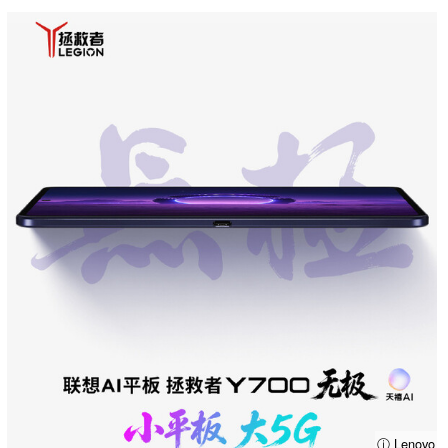
ⓘ Lenovo