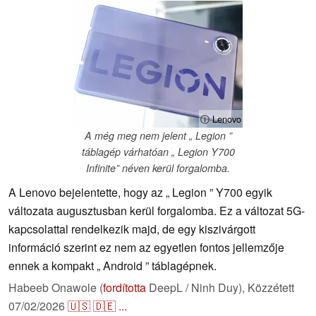
ⓘ Lenovo
A még meg nem jelent „ Legion ”
táblagép várhatóan „ Legion Y700
Infinite” néven kerül forgalomba.
A Lenovo bejelentette, hogy az „ Legion ” Y700 egyik
változata augusztusban kerül forgalomba. Ez a változat 5G-
kapcsolattal rendelkezik majd, de egy kiszivárgott
információ szerint ez nem az egyetlen fontos jellemzője
ennek a kompakt „ Android ” táblagépnek.
Habeeb Onawole (
fordította
DeepL / Ninh Duy),
Közzétett
07/02/2026
🇺🇸
🇩🇪
...