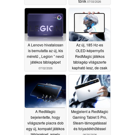
tűnik
07/03/2026
A Lenovo hivatalosan
Az új, 185 Hz-es
is bemutatta az új, kis
OLED-képernyős
méretű „ Legion ” nevű
RedMagic játékos
játékos táblagépet
táblagép világszerte
kapható lesz, de csak
07/02/2026
import útján
07/01/2026
A RedMagic
Megjelent a RedMagic
bejelentette, hogy
Gaming Tablet 5 Pro,
világszerte piacra dob
Steam-támogatással
egy új, kompakt játékos
és folyadékhűtéssel
táblagépet, amely
06/30/2026