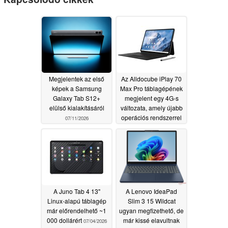
Megjelentek az első
Az Alldocube iPlay 70
képek a Samsung
Max Pro táblagépének
Galaxy Tab S12+
megjelent egy 4G-s
elülső kialakításáról
változata, amely újabb
operációs rendszerrel
07/11/2026
rendelkezik, de
lassabban töltődik
07/06/2026
A Juno Tab 4 13"
A Lenovo IdeaPad
Linux-alapú táblagép
Slim 3 15 Wildcat
már előrendelhető ~1
ugyan megfizethető, de
000 dollárért
már kissé elavultnak
07/04/2026