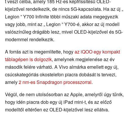
t veszi célba, amely 185 Hz-es képfrissítésű OLED-
kijelzővel rendelkezik, de nincs 5G-kapcsolata. Ha az új „
Legion ” Y700 Infinite többi műszaki adata megegyezik
vagy jobb, mint az „ Legion ” Y700-é, akkor az új modell
valószínűleg drágább lesz, mivel OLED-kijelzővel és 5G-
modemmel rendelkezik.
A forrás azt is megemlítette, hogy
az iQOO egy kompakt
táblagépen is dolgozik
, amelynek megjelenése az év
második felére várható. A Vivo almárka emellett egy új,
csúcskategóriás okostelefon piacra dobását is tervezi,
amely
2 nm-es Snapdragon processzorral
.
Végül, de nem utolsósorban az Apple, amelyről úgy tűnik,
hogy idén piacra dob egy új iPad mini-t, és az előző
modelltől eltérően ez OLED-kijelzővel lesz ellátva.