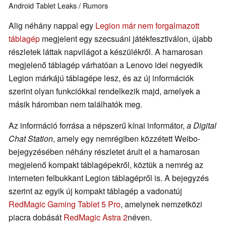
Android
Tablet
Leaks / Rumors
Alig néhány nappal egy
Legion már nem forgalmazott
táblagép
megjelent egy szecsuáni játékfesztiválon, újabb
részletek láttak napvilágot a készülékről. A hamarosan
megjelenő táblagép várhatóan a Lenovo idei negyedik
Legion márkájú táblagépe lesz, és az új információk
szerint olyan funkciókkal rendelkezik majd, amelyek a
másik háromban nem találhatók meg.
Az információ forrása a népszerű kínai informátor,
a Digital
Chat Station
, amely egy nemrégiben közzétett Weibo-
bejegyzésében néhány részletet árult el a hamarosan
megjelenő kompakt táblagépekről, köztük a nemrég az
interneten felbukkant Legion táblagépről is. A bejegyzés
szerint az egyik új kompakt táblagép a vadonatúj
RedMagic Gaming Tablet 5 Pro
, amelynek nemzetközi
piacra dobását
RedMagic Astra 2
néven.