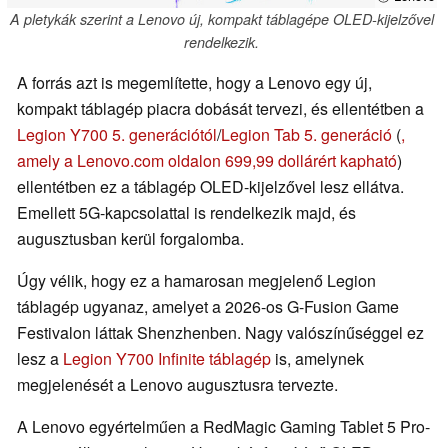
A pletykák szerint a Lenovo új, kompakt táblagépe OLED-kijelzővel
rendelkezik.
A forrás azt is megemlítette, hogy a Lenovo egy új,
kompakt táblagép piacra dobását tervezi, és ellentétben a
Legion Y700 5. generációtól
/
Legion Tab 5. generáció
(
,
amely a Lenovo.com oldalon 699,99 dollárért kapható
)
ellentétben ez a táblagép OLED-kijelzővel lesz ellátva.
Emellett 5G-kapcsolattal is rendelkezik majd, és
augusztusban kerül forgalomba.
Úgy vélik, hogy ez a hamarosan megjelenő Legion
táblagép ugyanaz, amelyet a 2026-os G-Fusion Game
Festivalon láttak Shenzhenben. Nagy valószínűséggel ez
lesz a
Legion Y700 Infinite táblagép
is, amelynek
megjelenését a Lenovo augusztusra tervezte.
A Lenovo egyértelműen a RedMagic Gaming Tablet 5 Pro-