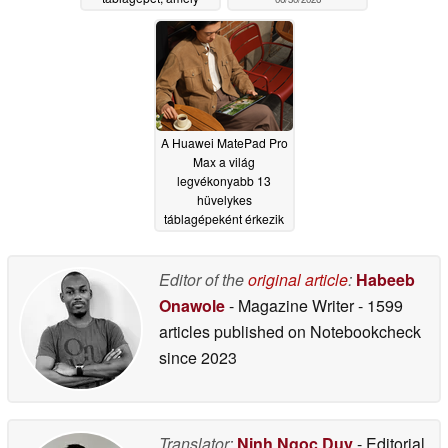
folyadékhűtéssel és
185 Hz-es OLED-
kijelzővel rendelkezik
06/30/2026
A Huawei MatePad Pro
Max a világ
legvékonyabb 13
hüvelykes
táblagépeként érkezik
Németországba, 3K
felbontású, 144 Hz-es
OLED-képernyővel
Editor of the
original article
:
Habeeb
06/30/2026
Onawole
- Magazine Writer
- 1599
articles published on Notebookcheck
since 2023
Translator:
Ninh Ngoc Duy
- Editorial