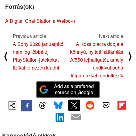
Forrás(ok)
A Digital Chat Station a Weibo-n
Previous article
Next article
A Sony 2028 januárjától
A Koss piacra dobja a
nem fog többé új
könnyű, nyitott háttámlás
⟨
⟩
PlayStation-játékokat
A/550 fejhallgatót, amely
fizikai lemezen kiadni
rendkívül puha
fülpárnákkal rendelkezik
Add as a preferred
source on Google
Kapcsolódó cikkek