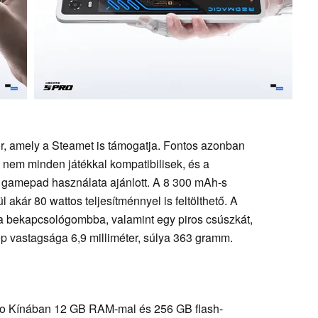
r, amely a Steamet is támogatja. Fontos azonban
 nem minden játékkal kompatibilisek, és a
gamepad használata ajánlott. A 8 300 mAh-s
akár 80 wattos teljesítménnyel is feltölthető. A
e a bekapcsológombba, valamint egy piros csúszkát,
ép vastagsága 6,9 milliméter, súlya 363 gramm.
o Kínában 12 GB RAM-mal és 256 GB flash-