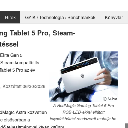
Hírek
GYIK / Technológia / Benchmarkok
Könyvtár
g Tablet 5 Pro, Steam-
téssel
Elite Gen 5
 Steam-kompatibilis
ablet 5 Pro az év
),
Közzétett
06/30/2026
ⓘ Nubia
A RedMagic Gaming Tablet 5 Pro
dMagic Astra közvetlen
RGB-LED-ekkel ellátott
folyadékhűtési rendszerét mutatja be.
ic elsősorban a
dő teljesítménnyel kíván kitűnni.