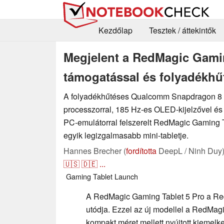
Kezdőlap
Tesztek / áttekintők
Megjelent a RedMagic Gamin
támogatással és folyadékhű
A folyadékhűtéses Qualcomm Snapdragon 8 
processzorral, 185 Hz-es OLED-kijelzővel és
PC-emulátorral felszerelt RedMagic Gaming T
egyik legizgalmasabb mini-tabletje.
Hannes Brecher (
fordította
DeepL / Ninh Duy
🇺🇸
🇩🇪
...
Gaming
Tablet
Launch
A RedMagic Gaming Tablet 5 Pro a Re
utódja. Ezzel az új modellel a RedMag
kompakt méret mellett nyújtott kiemelke