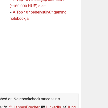
(~160.000 HUF) alatt
»
A Top 10 "pehelysúlyú" gaming
notebookja
lished on Notebookcheck
since 2018
a:
@HannesBrecher
,
LinkedIn
,
Xing