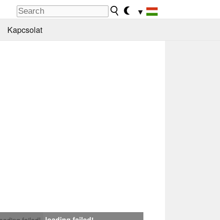
▼
Kapcsolat
loading failed!
loading failed!