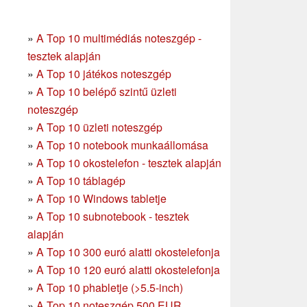
»
A Top 10 multimédiás noteszgép -
tesztek alapján
»
A Top 10 játékos noteszgép
»
A Top 10 belépő szintű üzleti
noteszgép
»
A Top 10 üzleti noteszgép
»
A Top 10 notebook munkaállomása
»
A Top 10 okostelefon - tesztek alapján
»
A Top 10 táblagép
»
A Top 10 Windows tabletje
»
A Top 10 subnotebook - tesztek
alapján
»
A Top 10 300 euró alatti okostelefonja
»
A Top 10 120 euró alatti okostelefonja
»
A Top 10 phabletje (>5.5-inch)
»
A Top 10 noteszgép 500 EUR