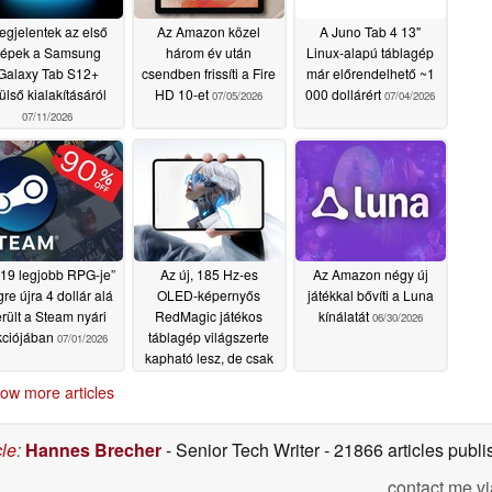
gjelentek az első
Az Amazon közel
A Juno Tab 4 13"
képek a Samsung
három év után
Linux-alapú táblagép
Galaxy Tab S12+
csendben frissíti a Fire
már előrendelhető ~1
ülső kialakításáról
HD 10-et
000 dollárért
07/05/2026
07/04/2026
07/11/2026
19 legjobb RPG-je”
Az új, 185 Hz-es
Az Amazon négy új
re újra 4 dollár alá
OLED-képernyős
játékkal bővíti a Luna
rült a Steam nyári
RedMagic játékos
kínálatát
06/30/2026
kciójában
táblagép világszerte
07/01/2026
kapható lesz, de csak
import útján
07/01/2026
ow more articles
cle
:
Hannes Brecher
- Senior Tech Writer
- 21866 articles pub
contact me vi