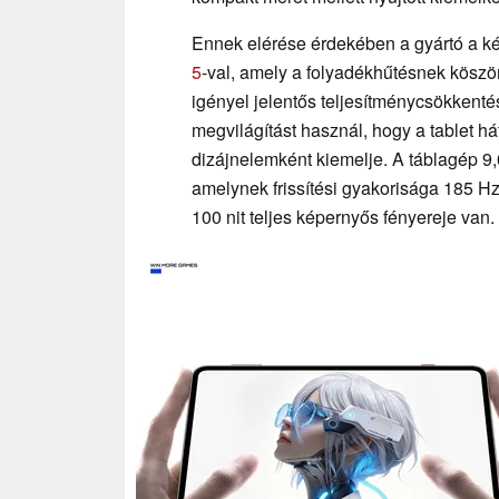
Ennek elérése érdekében a gyártó a k
5
-val, amely a folyadékhűtésnek kös
igényel jelentős teljesítménycsökkenté
megvilágítást használ, hogy a tablet há
dizájnelemként kiemelje. A táblagép 9
amelynek frissítési gyakorisága 185 H
100 nit teljes képernyős fényereje van.