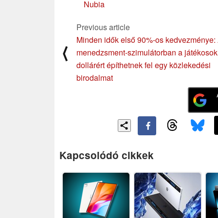
Nubia
Previous article
Minden idők első 90%-os kedvezménye:
⟨
menedzsment-szimulátorban a játékosok
dollárért építhetnek fel egy közlekedési
birodalmat
Kapcsolódó cikkek