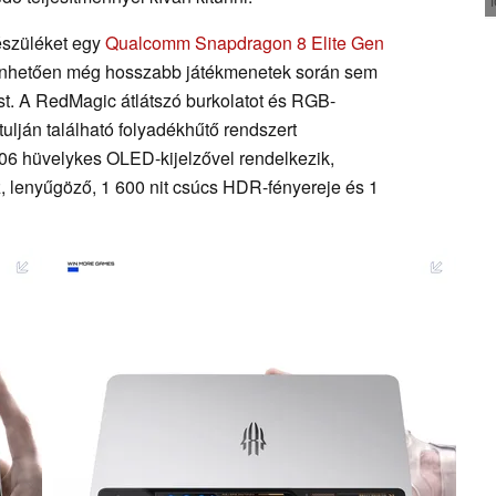
észüléket egy
Qualcomm Snapdragon 8 Elite Gen
zönhetően még hosszabb játékmenetek során sem
st. A RedMagic átlátszó burkolatot és RGB-
tulján található folyadékhűtő rendszert
,06 hüvelykes OLED-kijelzővel rendelkezik,
z, lenyűgöző, 1 600 nit csúcs HDR-fényereje és 1