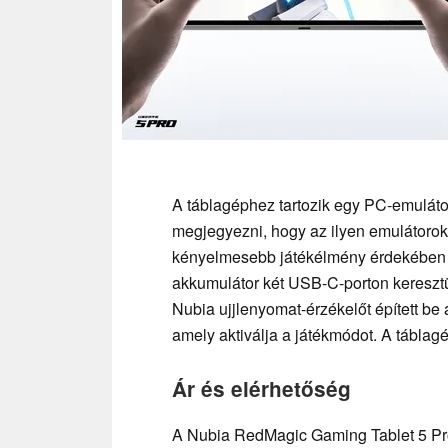
A táblagéphez tartozik egy PC-emuláto
megjegyezni, hogy az ilyen emulátorok
kényelmesebb játékélmény érdekében 
akkumulátor két USB-C-porton keresztül 
Nubia ujjlenyomat-érzékelőt épített b
amely aktiválja a játékmódot. A táblag
Ár és elérhetőség
A Nubia RedMagic Gaming Tablet 5 Pr