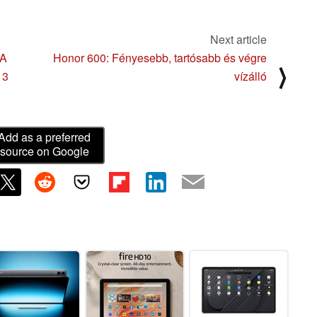
Next article
 A
Honor 600: Fényesebb, tartósabb és végre
⟩
 3
vízálló
Add as a preferred
source on Google