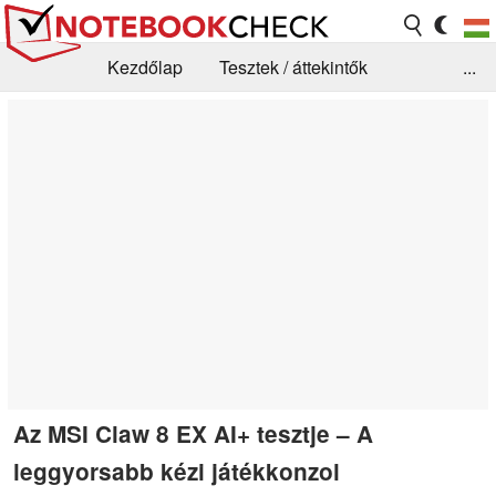
Kezdőlap
Tesztek / áttekintők
...
Hírek
GYIK / Technológia / Benchmarkok
Könyvtár
Kapcsolat
Az MSI Claw 8 EX AI+ tesztje – A
leggyorsabb kézi játékkonzol