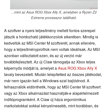
...mint az Asus ROG Xbox Ally X, amelyben a Ryzen Z2
Extreme processzor található.
A szoftver a nyers teljesítmény mellett fontos szerepet
játszik a hordozható játékkonzolok sikerében. Mindig is
kedveltük az MSI Center M szoftverét, annak ellenére,
hogy a teljesítményprofilok nem voltak ideálisak. Az MSI
azonban változtatott ezen, és az új verzió már
továbbfejlesztett. Az új Claw támogatja az Xbox teljes
képernyős módját is, amelyet a
Asus ROG Xbox Ally X
tavaly bevezetett. Miután telepítetted az összes játékodat,
már nem igazán kell a Windows-szal bajlódnod. A
felhasználók eldönthetik, hogy az MSI Center M szoftvert
vagy az Xbox alkalmazást használják-e alapértelmezett
indítóprogramként. A Claw új háza ergonómikus
markolatokkal sokkal kényelmesebb, mint korábban, és