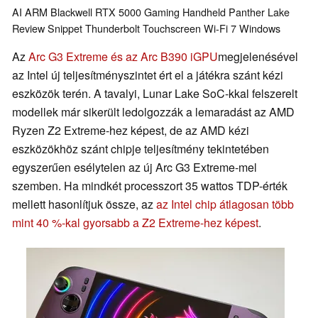
AI
ARM
Blackwell RTX 5000
Gaming
Handheld
Panther Lake
Review Snippet
Thunderbolt
Touchscreen
Wi-Fi 7
Windows
Az
Arc G3 Extreme és az Arc B390 iGPU
megjelenésével
az Intel új teljesítményszintet ért el a játékra szánt kézi
eszközök terén. A tavalyi, Lunar Lake SoC-kkal felszerelt
modellek már sikerült ledolgozzák a lemaradást az AMD
Ryzen Z2 Extreme-hez képest, de az AMD kézi
eszközökhöz szánt chipje teljesítmény tekintetében
egyszerűen esélytelen az új Arc G3 Extreme-mel
szemben. Ha mindkét processzort 35 wattos TDP-érték
mellett hasonlítjuk össze, az
az Intel chip átlagosan több
mint 40 %-kal gyorsabb a Z2 Extreme-hez képest
.