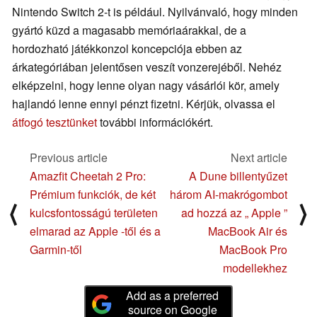
Nintendo Switch 2-t is például. Nyilvánvaló, hogy minden
gyártó küzd a magasabb memóriaárakkal, de a
hordozható játékkonzol koncepciója ebben az
árkategóriában jelentősen veszít vonzerejéből. Nehéz
elképzelni, hogy lenne olyan nagy vásárlói kör, amely
hajlandó lenne ennyi pénzt fizetni. Kérjük, olvassa el
átfogó tesztünket
további információkért.
Previous article
Next article
Amazfit Cheetah 2 Pro:
A Dune billentyűzet
Prémium funkciók, de két
három AI-makrógombot
⟨
⟩
kulcsfontosságú területen
ad hozzá az „ Apple ”
elmarad az Apple -től és a
MacBook Air és
Garmin-től
MacBook Pro
modellekhez
Add as a preferred
source on Google