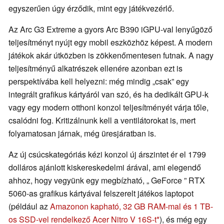
egyszerűen úgy érződik, mint egy játékvezérlő.
Az Arc G3 Extreme a gyors Arc B390 iGPU-val lenyűgöző
teljesítményt nyújt egy mobil eszközhöz képest. A modern
játékok akár útközben is zökkenőmentesen futnak. A nagy
teljesítményű alkatrészek ellenére azonban ezt is
perspektívába kell helyezni: még mindig „csak” egy
integrált grafikus kártyáról van szó, és ha dedikált GPU-k
vagy egy modern otthoni konzol teljesítményét várja tőle,
csalódni fog. Kritizálnunk kell a ventilátorokat is, mert
folyamatosan járnak, még üresjáratban is.
Az új csúcskategóriás kézi konzol új árszintet ér el 1799
dolláros ajánlott kiskereskedelmi árával, ami elegendő
ahhoz, hogy vegyünk egy megbízható, „ GeForce ” RTX
5060-as grafikus kártyával felszerelt játékos laptopot
(például az
Amazonon kapható, 32 GB RAM-mal és 1 TB-
os SSD-vel rendelkező Acer Nitro V 16S-t
), és még egy