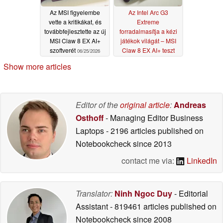
Az MSI figyelembe
Az Intel Arc G3
vette a kritikákat, és
Extreme
továbbfejlesztette az új
forradalmasítja a kézi
MSI Claw 8 EX AI+
játékok világát – MSI
szoftverét
Claw 8 EX AI+ teszt
06/25/2026
06/24/2026
Show more articles
Editor of the
original article
:
Andreas
Osthoff
- Managing Editor Business
Laptops
- 2196 articles published on
Notebookcheck
since 2013
contact me via:
LinkedIn
Translator:
Ninh Ngoc Duy
- Editorial
Assistant
- 819461 articles published on
Notebookcheck
since 2008