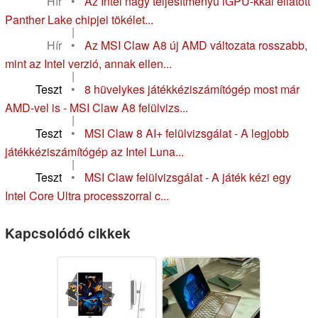
Hír
•
Az Intel nagy teljesítményű iGPU-kkal ellátott
Panther Lake chipjei tökélet...
|
Hír
•
Az MSI Claw A8 új AMD változata rosszabb,
mint az Intel verzió, annak ellen...
|
Teszt
•
8 hüvelykes játékkéziszámítógép most már
AMD-vel is - MSI Claw A8 felülvizs...
|
Teszt
•
MSI Claw 8 AI+ felülvizsgálat - A legjobb
játékkéziszámítógép az Intel Luna...
|
Teszt
•
MSI Claw felülvizsgálat - A játék kézi egy
Intel Core Ultra processzorral c...
Kapcsolódó cikkek