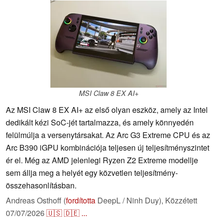
MSI Claw 8 EX AI+
Az MSI Claw 8 EX AI+ az első olyan eszköz, amely az Intel
dedikált kézi SoC-jét tartalmazza, és amely könnyedén
felülmúlja a versenytársakat. Az Arc G3 Extreme CPU és az
Arc B390 iGPU kombinációja teljesen új teljesítményszintet
ér el. Még az AMD jelenlegi Ryzen Z2 Extreme modellje
sem állja meg a helyét egy közvetlen teljesítmény-
összehasonlításban.
Andreas Osthoff (
fordította
DeepL / Ninh Duy),
Közzétett
07/07/2026
🇺🇸
🇩🇪
...