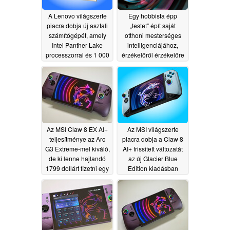
A Lenovo világszerte
Egy hobbista épp
piacra dobja új asztali
„testet” épít saját
számítógépét, amely
otthoni mesterséges
Intel Panther Lake
intelligenciájához,
processzorral és 1 000
érzékelőről érzékelőre
nit fényerejű OLED-
07/07/2026
képernyővel
rendelkezik
07/09/2026
Az MSI Claw 8 EX AI+
Az MSI világszerte
teljesítménye az Arc
piacra dobja a Claw 8
G3 Extreme-mel kiváló,
AI+ frissített változatát
de ki lenne hajlandó
az új Glacier Blue
1799 dollárt fizetni egy
Edition kiadásban
kézi konzolért?
07/03/2026
07/06/2026