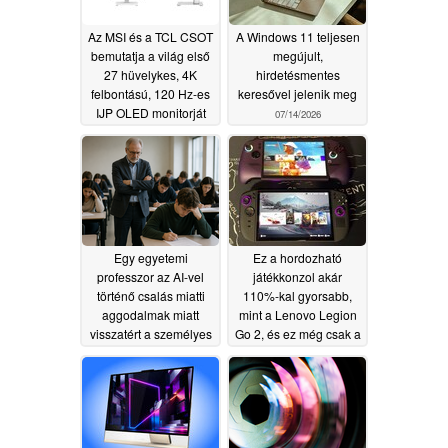
Az MSI és a TCL CSOT
A Windows 11 teljesen
bemutatja a világ első
megújult,
27 hüvelykes, 4K
hirdetésmentes
felbontású, 120 Hz-es
keresővel jelenik meg
IJP OLED monitorját
07/14/2026
08/03/2026
Egy egyetemi
Ez a hordozható
professzor az AI-vel
játékkonzol akár
történő csalás miatti
110%-kal gyorsabb,
aggodalmak miatt
mint a Lenovo Legion
visszatért a személyes
Go 2, és ez még csak a
vizsgákhoz, az
második legjobb
eredmények pedig
tulajdonsága
07/10/2026
50%-kal romlottak
07/11/2026