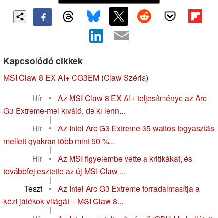
Kapcsolódó cikkek
MSI Claw 8 EX AI+ CG3EM
(
Claw Széria
)
Hír
•
Az MSI Claw 8 EX AI+ teljesítménye az Arc
G3 Extreme-mel kiváló, de ki lenn...
|
Hír
•
Az Intel Arc G3 Extreme 35 wattos fogyasztás
mellett gyakran több mint 50 %...
|
Hír
•
Az MSI figyelembe vette a kritikákat, és
továbbfejlesztette az új MSI Claw ...
|
Teszt
•
Az Intel Arc G3 Extreme forradalmasítja a
kézi játékok világát – MSI Claw 8...
|