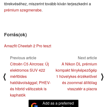
törekvéséhez, miszerint tovább kíván terjeszkedni a
prémium szegmensbe
.
Forrás(ok)
Amazfit Cheetah 2 Pro teszt
Previous article
Next article
Citroën C5 Aircross: Új
A Nikon DL prémium
elektromos SUV 422
kompakt fényképezőgép
⟨
⟩
mérföldes
1 hüvelykes érzékelővel
hatótávolsággal; PHEV-
és zoommal állítólag
és hibrid változatok is
visszatér a piacra
kaphatók
Add as a preferred