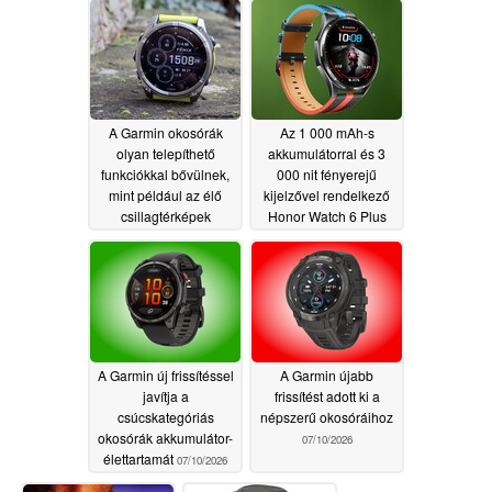
07/13/2026
A Garmin okosórák
Az 1 000 mAh-s
olyan telepíthető
akkumulátorral és 3
funkciókkal bővülnek,
000 nit fényerejű
mint például az élő
kijelzővel rendelkező
csillagtérképek
Honor Watch 6 Plus
különleges kiadásban
07/11/2026
jelenik meg
07/11/2026
A Garmin új frissítéssel
A Garmin újabb
javítja a
frissítést adott ki a
csúcskategóriás
népszerű okosóráihoz
okosórák akkumulátor-
07/10/2026
élettartamát
07/10/2026