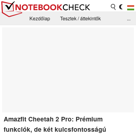
Kezdőlap
Tesztek / áttekintők
...
Hírek
GYIK / Technológia / Benchmarkok
Könyvtár
Kapcsolat
Amazfit Cheetah 2 Pro: Prémium
funkciók, de két kulcsfontosságú