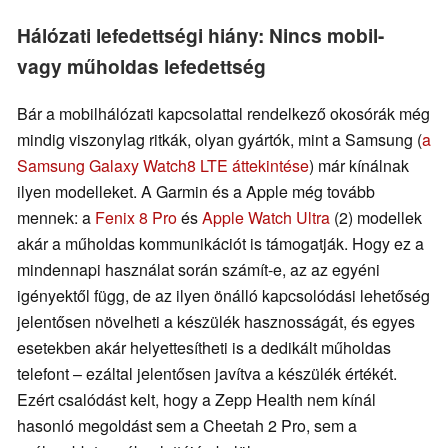
Hálózati lefedettségi hiány: Nincs mobil-
vagy műholdas lefedettség
Bár a mobilhálózati kapcsolattal rendelkező okosórák még
mindig viszonylag ritkák, olyan gyártók, mint a Samsung (
a
Samsung Galaxy Watch8 LTE áttekintése
) már kínálnak
ilyen modelleket. A Garmin és a Apple még tovább
mennek: a
Fenix 8 Pro
és
Apple Watch Ultra
(2) modellek
akár a műholdas kommunikációt is támogatják. Hogy ez a
mindennapi használat során számít-e, az az egyéni
igényektől függ, de az ilyen önálló kapcsolódási lehetőség
jelentősen növelheti a készülék hasznosságát, és egyes
esetekben akár helyettesítheti is a dedikált műholdas
telefont – ezáltal jelentősen javítva a készülék értékét.
Ezért csalódást kelt, hogy a Zepp Health nem kínál
hasonló megoldást sem a Cheetah 2 Pro, sem a