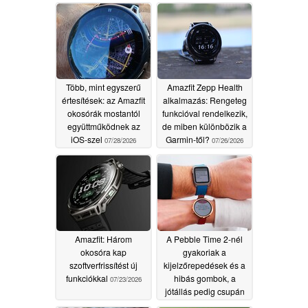
Több, mint egyszerű
Amazfit Zepp Health
értesítések: az Amazfit
alkalmazás: Rengeteg
okosórák mostantól
funkcióval rendelkezik,
együttműködnek az
de miben különbözik a
iOS-szel
Garmin-től?
07/28/2026
07/26/2026
Amazfit: Három
A Pebble Time 2-nél
okosóra kap
gyakoriak a
szoftverfrissítést új
kijelzőrepedések és a
funkciókkal
hibás gombok, a
07/23/2026
jótállás pedig csupán
30 napig érvényes