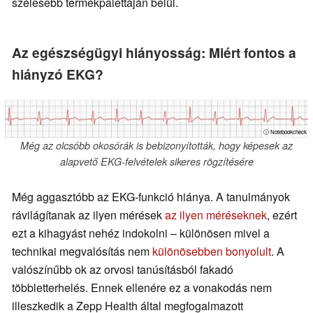
szélesebb termékpalettáján belül.
Az egészségügyi hiányosság: Miért fontos a
hiányzó EKG?
ⓘ Notebookcheck
Még az olcsóbb okosórák is bebizonyították, hogy képesek az
alapvető EKG-felvételek sikeres rögzítésére
Még aggasztóbb az EKG-funkció hiánya. A tanulmányok
rávilágítanak az ilyen mérések
az ilyen méréseknek
, ezért
ezt a kihagyást nehéz indokolni – különösen mivel a
technikai megvalósítás nem
különösebben bonyolult
. A
valószínűbb ok az orvosi tanúsításból fakadó
többletterhelés. Ennek ellenére ez a vonakodás nem
illeszkedik a Zepp Health által megfogalmazott