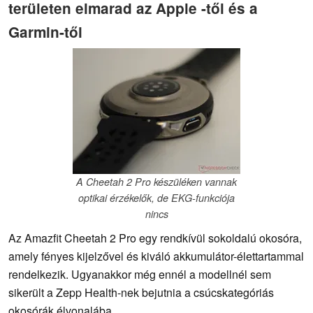
területen elmarad az Apple -től és a
Garmin-től
A Cheetah 2 Pro készüléken vannak
optikai érzékelők, de EKG-funkciója
nincs
Az Amazfit Cheetah 2 Pro egy rendkívül sokoldalú okosóra,
amely fényes kijelzővel és kiváló akkumulátor-élettartammal
rendelkezik. Ugyanakkor még ennél a modellnél sem
sikerült a Zepp Health-nek bejutnia a csúcskategóriás
okosórák élvonalába.