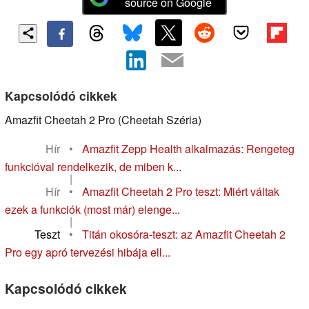
source on Google
Kapcsolódó cikkek
Amazfit Cheetah 2 Pro (Cheetah Széria)
Hír
•
Amazfit Zepp Health alkalmazás: Rengeteg
funkcióval rendelkezik, de miben k...
|
Hír
•
Amazfit Cheetah 2 Pro teszt: Miért váltak
ezek a funkciók (most már) elenge...
|
Teszt
•
Titán okosóra-teszt: az Amazfit Cheetah 2
Pro egy apró tervezési hibája ell...
Kapcsolódó cikkek