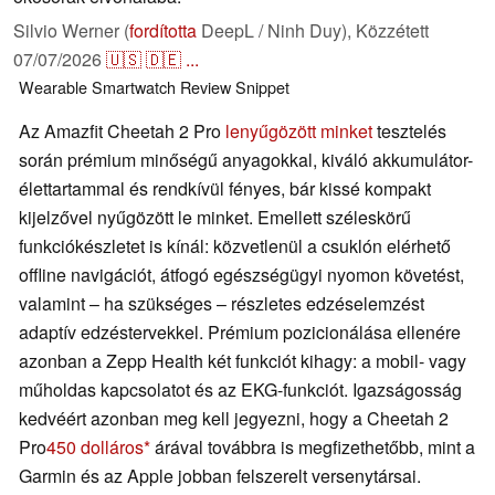
Silvio Werner (
fordította
DeepL / Ninh Duy),
Közzétett
07/07/2026
🇺🇸
🇩🇪
...
Wearable
Smartwatch
Review Snippet
Az Amazfit Cheetah 2 Pro
lenyűgözött minket
tesztelés
során prémium minőségű anyagokkal, kiváló akkumulátor-
élettartammal és rendkívül fényes, bár kissé kompakt
kijelzővel nyűgözött le minket. Emellett széleskörű
funkciókészletet is kínál: közvetlenül a csuklón elérhető
offline navigációt, átfogó egészségügyi nyomon követést,
valamint – ha szükséges – részletes edzéselemzést
adaptív edzéstervekkel. Prémium pozicionálása ellenére
azonban a Zepp Health két funkciót kihagy: a mobil- vagy
műholdas kapcsolatot és az EKG-funkciót. Igazságosság
kedvéért azonban meg kell jegyezni, hogy a Cheetah 2
Pro
450 dolláros
árával továbbra is megfizethetőbb, mint a
Garmin és az Apple jobban felszerelt versenytársai.