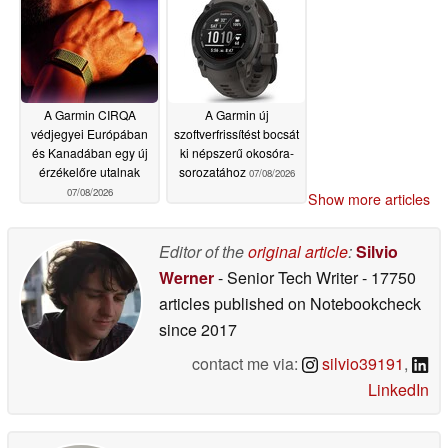
A Garmin CIRQA
A Garmin új
védjegyei Európában
szoftverfrissítést bocsát
és Kanadában egy új
ki népszerű okosóra-
érzékelőre utalnak
sorozatához
07/08/2026
07/08/2026
Show more articles
Editor of the
original article
:
Silvio
Werner
- Senior Tech Writer
- 17750
articles published on Notebookcheck
since 2017
contact me via:
silvio39191
,
LinkedIn