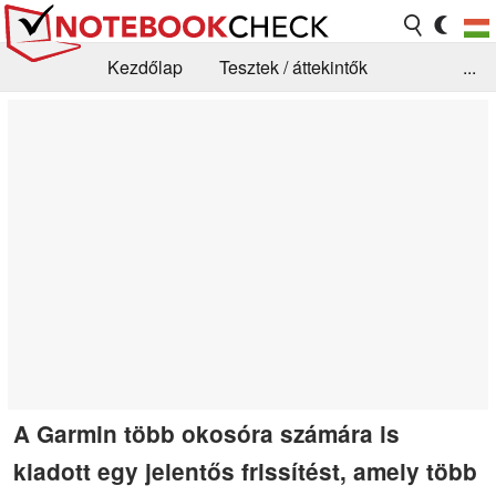
Kezdőlap
Tesztek / áttekintők
...
Hírek
GYIK / Technológia / Benchmarkok
Könyvtár
Kapcsolat
A Garmin több okosóra számára is
kiadott egy jelentős frissítést, amely több