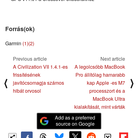
Forrás(ok)
Garmin
(1)
(2)
Previous article
Next article
A Civilization VII 1.4.1-es
A legolcsóbb MacBook
frissítésének
Pro állítólag hamarabb
⟨
⟩
javítócsomagja számos
kap Apple -es M7
hibát orvosol
processzort és a
MacBook Ultra
kialakítását, mint várták
Add as a preferred
source on Google