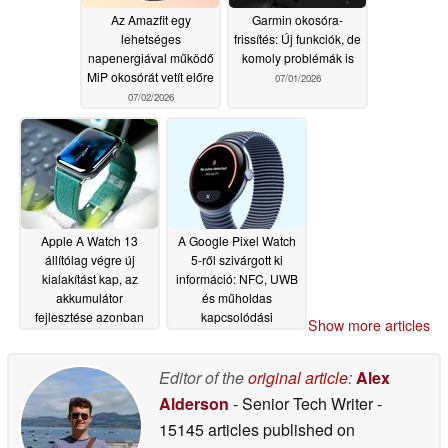
Az Amazfit egy
Garmin okosóra-
lehetséges
frissítés: Új funkciók, de
napenergiával működő
komoly problémák is
MiP okosórát vetít előre
07/01/2026
07/02/2026
Apple A Watch 13
A Google Pixel Watch
állítólag végre új
5-ről szivárgott ki
kialakítást kap, az
információ: NFC, UWB
akkumulátor
és műholdas
fejlesztése azonban
kapcsolódási
Show more articles
továbbra is bizonytalan
lehetőségekkel
rendelkezik
07/01/2026
06/30/2026
Editor of the
original article
:
Alex
Alderson
- Senior Tech Writer
-
15145 articles published on