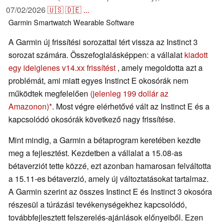
07/02/2026
🇺🇸
🇩🇪
...
Garmin
Smartwatch
Wearable
Software
A Garmin új frissítési sorozattal tért vissza az Instinct 3
sorozat számára. Összefoglalásképpen: a vállalat
kiadott
egy ideiglenes v14.xx frissítést
, amely megoldotta azt a
problémát, ami miatt egyes Instinct E okosórák nem
működtek megfelelően
(jelenleg 199 dollár az
Amazonon)
. Most végre elérhetővé vált az Instinct E és a
kapcsolódó okosórák következő nagy frissítése.
Mint mindig, a Garmin a bétaprogram keretében kezdte
meg a fejlesztést. Kezdetben a vállalat a 15.08-as
bétaverziót tette közzé, ezt azonban hamarosan felváltotta
a 15.11-es bétaverzió, amely új változtatásokat tartalmaz.
A Garmin szerint az összes Instinct E és Instinct 3 okosóra
részesül a túrázási tevékenységekhez kapcsolódó,
továbbfejlesztett felszerelés-ajánlások előnyeiből. Ezen