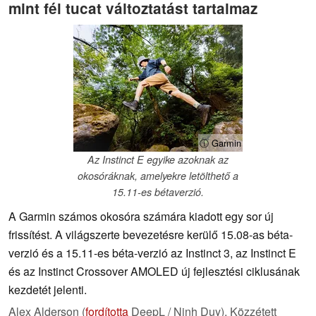
mint fél tucat változtatást tartalmaz
ⓘ Garmin
Az Instinct E egyike azoknak az
okosóráknak, amelyekre letölthető a
15.11-es bétaverzió.
A Garmin számos okosóra számára kiadott egy sor új
frissítést. A világszerte bevezetésre kerülő 15.08-as béta-
verzió és a 15.11-es béta-verzió az Instinct 3, az Instinct E
és az Instinct Crossover AMOLED új fejlesztési ciklusának
kezdetét jelenti.
Alex Alderson (
fordította
DeepL / Ninh Duy),
Közzétett