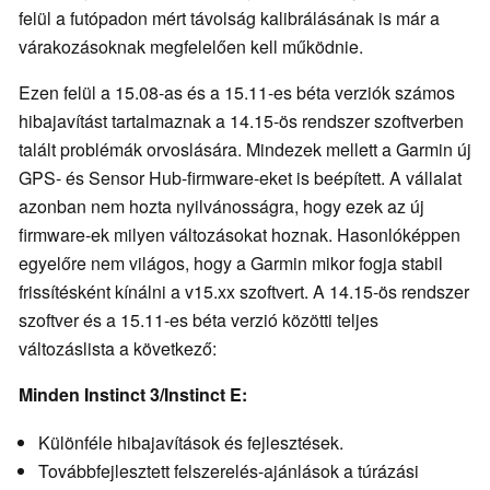
felül a futópadon mért távolság kalibrálásának is már a
várakozásoknak megfelelően kell működnie.
Ezen felül a 15.08-as és a 15.11-es béta verziók számos
hibajavítást tartalmaznak a 14.15-ös rendszer szoftverben
talált problémák orvoslására. Mindezek mellett a Garmin új
GPS- és Sensor Hub-firmware-eket is beépített. A vállalat
azonban nem hozta nyilvánosságra, hogy ezek az új
firmware-ek milyen változásokat hoznak. Hasonlóképpen
egyelőre nem világos, hogy a Garmin mikor fogja stabil
frissítésként kínálni a v15.xx szoftvert. A 14.15-ös rendszer
szoftver és a 15.11-es béta verzió közötti teljes
változáslista a következő:
Minden Instinct 3/Instinct E:
Különféle hibajavítások és fejlesztések.
Továbbfejlesztett felszerelés-ajánlások a túrázási