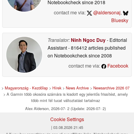
Notebookcheck
since 2018
contact me via:
@aldersonaj
,
Bluesky
Translator:
Ninh Ngoc Duy
- Editorial
Assistant
- 816412 articles published
on Notebookcheck
since 2008
contact me via:
Facebook
>
Magyarország - Kezdőlap
>
Hírek
>
News Archive
>
Newsarchive 2026 07
> A Garmin több okosóra számára is kiadott egy jelentős frissítést, amely
több mint fél tucat változtatást tartalmaz
Alex Alderson, 2026-07- 2 (Update: 2026-07- 2)
Cookie Settings
| 03.08.2026 21:45