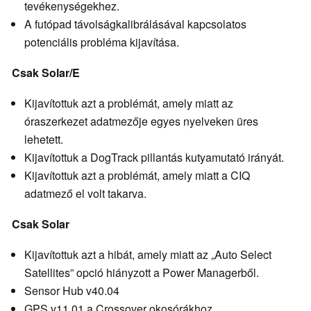
tevékenységekhez.
A futópad távolságkalibrálásával kapcsolatos
potenciális probléma kijavítása.
Csak Solar/E
Kijavítottuk azt a problémát, amely miatt az
óraszerkezet adatmezője egyes nyelveken üres
lehetett.
Kijavítottuk a DogTrack pillantás kutyamutató irányát.
Kijavítottuk azt a problémát, amely miatt a CIQ
adatmező el volt takarva.
Csak Solar
Kijavítottuk azt a hibát, amely miatt az „Auto Select
Satellites” opció hiányzott a Power Managerből.
Sensor Hub v40.04
GPS v11.01 a Crossover okosórákhoz