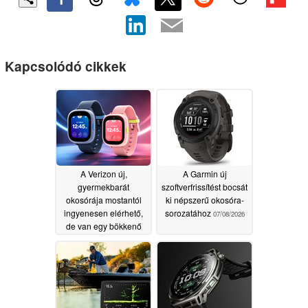
Kapcsolódó cikkek
A Verizon új,
A Garmin új
gyermekbarát
szoftverfrissítést bocsát
okosórája mostantól
ki népszerű okosóra-
ingyenesen elérhető,
sorozatához
07/08/2026
de van egy bökkenő
07/15/2026