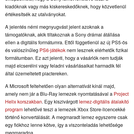
kiadóknak vagy más kiskereskedőknek, hogy közvetlenül
értékesítsék az utalványokat.
A jelentés némi megnyugvást jelent azoknak a
támogatóknak, akik tiltakoznak a Sony drámai átállása
ellen a digitális formátumra. Ettől függetlenül az új PS5-ös
és valószínűleg
PS6-játékok
nem lesznek elérhetők fizikai
formátumban. Ez azt jelenti, hogy a vásárlók nem tudják
majd elcserélni vagy feladni vásárlásaikat harmadik fél
által üzemeltetett piactereken.
A Microsoft feltehetően olyan alternatívát kínál majd,
amely nem jár a Blu-Ray lemezek nyomtatásával a
Project
Helix korszakban
. Egy kiszivárgott
lemez-digitális átalakító
program
lehetővé teszi a lemezek Xbox Store-licencekké
történő konvertálását. A megmaradt lemez egyszerre csak
egy fiókhoz lenne kötve, így a viszonteladás lehetősége
megmaradna.