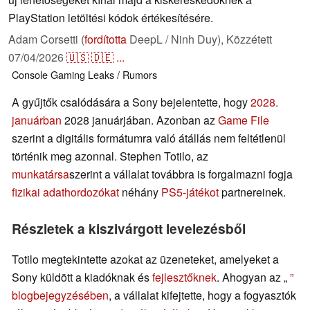
PlayStation letöltési kódok értékesítésére.
Adam Corsetti (
fordította
DeepL / Ninh Duy),
Közzétett
07/04/2026
🇺🇸
🇩🇪
...
Console
Gaming
Leaks / Rumors
A gyűjtők csalódására a Sony bejelentette, hogy
2028.
januárban
2028 januárjában. Azonban az
Game File
szerint a digitális formátumra való átállás nem feltétlenül
történik meg azonnal. Stephen Totilo, az
munkatársa
szerint a vállalat továbbra is forgalmazni fogja
fizikai adathordozókat
néhány
PS5-játékot
partnereinek.
Részletek a kiszivárgott levelezésből
Totilo megtekintette azokat az üzeneteket, amelyeket a
Sony küldött a kiadóknak és
fejlesztőknek
. Ahogyan az „
”
blogbejegyzésében
, a vállalat kifejtette, hogy a fogyasztók