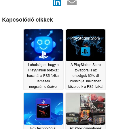
Kapcsolódó cikkek
Lehetséges, hogy a
A PlayStation Store
PlayStation botokat
továbbra is az
használ a PS5 fizikai
országok 62%-át
lemezek
blokkolja, miközben
megszüntetésével
közeledik a PS5 fizikai
kapcsolatos
játékok korszakának
tiltakozások
vége
07/15/2026
ellensúlyozására.
07/18/2026
Egy technológiai
Az Xbox csapatának