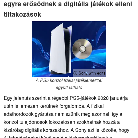
egyre erősödnek a digitális játékok elleni
tiltakozások
ⓘ Sony with edits
A PS5 konzol fizikai játéklemezzel
együtt látható
Egy jelentés szerint a régebbi PS5-játékok 2028 januárja
után is lemezen kerülnek forgalomba. A fizikai
adathordozók gyártása nem szűnik meg azonnal, így a
konzol tulajdonosok fokozatosan szokhatnak hozzá a
kizárólag digitális korszakhoz. A Sony azt is közölte, hogy
új lehetőségeket kínál majd a kiskereskedőknek a