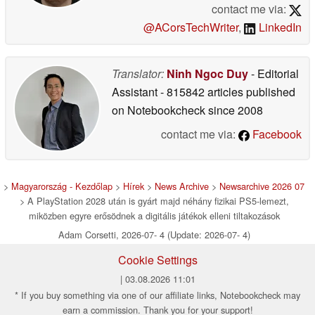
contact me via:
@ACorsTechWriter
,
LinkedIn
Translator:
Ninh Ngoc Duy
- Editorial
Assistant
- 815842 articles published
on Notebookcheck
since 2008
contact me via:
Facebook
>
Magyarország - Kezdőlap
>
Hírek
>
News Archive
>
Newsarchive 2026 07
> A PlayStation 2028 után is gyárt majd néhány fizikai PS5-lemezt,
miközben egyre erősödnek a digitális játékok elleni tiltakozások
Adam Corsetti, 2026-07- 4 (Update: 2026-07- 4)
Cookie Settings
| 03.08.2026 11:01
* If you buy something via one of our affiliate links, Notebookcheck may
earn a commission. Thank you for your support!