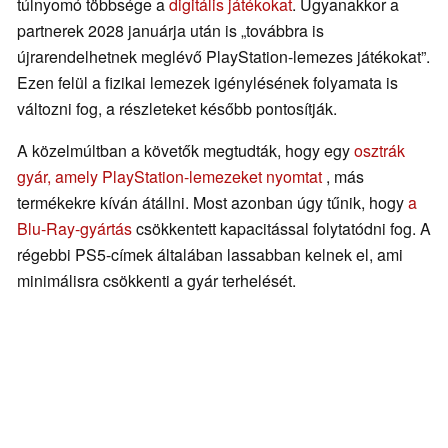
túlnyomó többsége a
digitális játékokat
. Ugyanakkor a
partnerek 2028 januárja után is „továbbra is
újrarendelhetnek meglévő PlayStation-lemezes játékokat”.
Ezen felül a fizikai lemezek igénylésének folyamata is
változni fog, a részleteket később pontosítják.
A közelmúltban a követők megtudták, hogy egy
osztrák
gyár, amely PlayStation-lemezeket nyomtat
, más
termékekre kíván átállni. Most azonban úgy tűnik, hogy
a
Blu-Ray-gyártás
csökkentett kapacitással folytatódni fog. A
régebbi PS5-címek általában lassabban kelnek el, ami
minimálisra csökkenti a gyár terhelését.