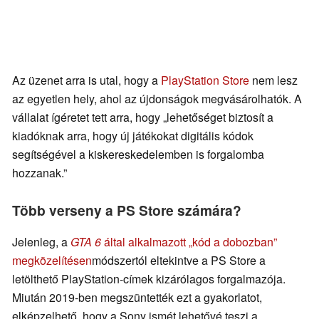
Az üzenet arra is utal, hogy a
PlayStation Store
nem lesz
az egyetlen hely, ahol az újdonságok megvásárolhatók. A
vállalat ígéretet tett arra, hogy „lehetőséget biztosít a
kiadóknak arra, hogy új játékokat digitális kódok
segítségével a kiskereskedelemben is forgalomba
hozzanak.”
Több verseny a PS Store számára?
Jelenleg, a
GTA 6
által alkalmazott „kód a dobozban”
megközelítésen
módszertól eltekintve a PS Store a
letölthető PlayStation-címek kizárólagos forgalmazója.
Miután 2019-ben megszüntették ezt a gyakorlatot,
elképzelhető, hogy a Sony ismét lehetővé teszi a