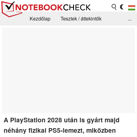
Kezdőlap
Tesztek / áttekintők
...
Hírek
GYIK / Technológia / Benchmarkok
Könyvtár
Kapcsolat
A PlayStation 2028 után is gyárt majd
néhány fizikai PS5-lemezt, miközben