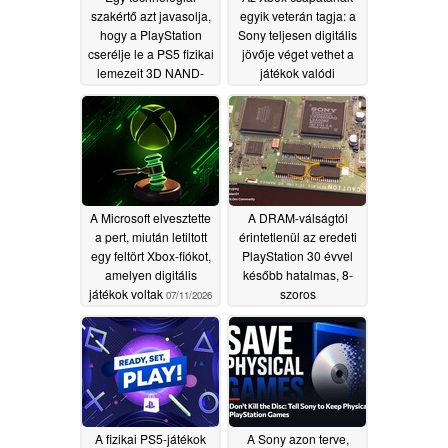
szakértő azt javasolja,
egyik veterán tagja: a
hogy a PlayStation
Sony teljesen digitális
cserélje le a PS5 fizikai
jövője véget vethet a
lemezeit 3D NAND-
játékok valódi
kazettákra
tulajdonjogának
07/14/2026
07/13/2026
A Microsoft elvesztette
A DRAM-válságtól
a pert, miután letiltott
érintetlenül az eredeti
egy feltört Xbox-fiókot,
PlayStation 30 évvel
amelyen digitális
később hatalmas, 8-
játékok voltak
szoros
07/11/2026
teljesítménynövekedést
kap
07/10/2026
A fizikai PS5-játékok
A Sony azon terve,