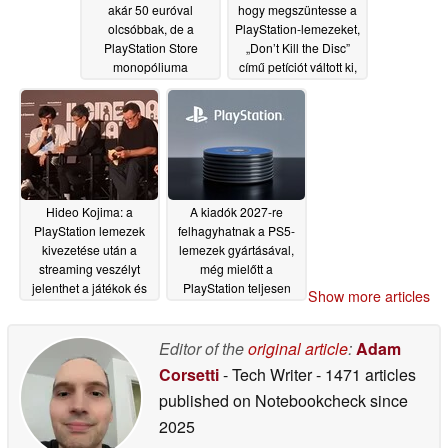
akár 50 euróval
hogy megszüntesse a
olcsóbbak, de a
PlayStation-lemezeket,
PlayStation Store
„Don’t Kill the Disc”
monopóliuma
című petíciót váltott ki,
korlátozhatja az
amelyhez több mint
akciókat
250 000 játékos
07/10/2026
csatlakozott
tiltakozásul
07/10/2026
Hideo Kojima: a
A kiadók 2027-re
PlayStation lemezek
felhagyhatnak a PS5-
kivezetése után a
lemezek gyártásával,
streaming veszélyt
még mielőtt a
jelenthet a játékok és
PlayStation teljesen
Show more articles
filmek tulajdonjogára
felhagyna a fizikai
játékokkal
07/07/2026
07/07/2026
Editor of the
original article
:
Adam
Corsetti
- Tech Writer
- 1471 articles
published on Notebookcheck
since
2025