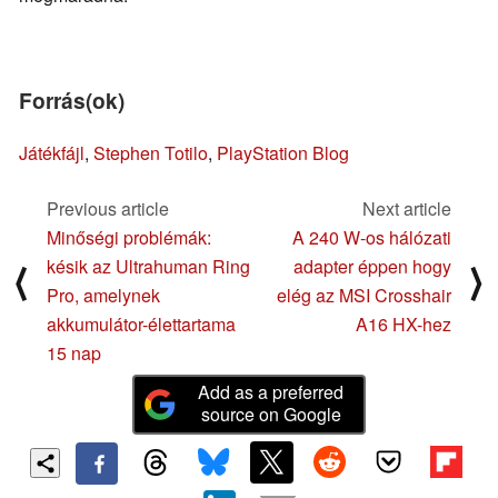
Forrás(ok)
Játékfájl
,
Stephen Totilo
,
PlayStation Blog
Previous article
Next article
Minőségi problémák:
A 240 W-os hálózati
késik az Ultrahuman Ring
adapter éppen hogy
⟨
⟩
Pro, amelynek
elég az MSI Crosshair
akkumulátor-élettartama
A16 HX-hez
15 nap
Add as a preferred
source on Google