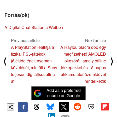
Forrás(ok)
A Digital Chat Station a Weibo-n
Previous article
Next article
A PlayStation leállítja a
A Haylou piacra dob egy
fizikai PS5-játékok
megfizethető AMOLED
⟨
⟩
játékidejének nyomon
okosórát, amely offline
követését, mielőtt a Sony
térképekkel és 18 napos
teljesen digitálisra állna
akkumulátor-üzemidővel
át
rendelkezik
Add as a preferred
source on Google