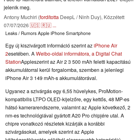
jelenik meg.
Antony Muchiri (
fordította
DeepL / Ninh Duy),
Közzétett
07/07/2026
🇺🇸
🇷🇺
...
Leaks / Rumors
Apple
iPhone
Smartphone
Egy új kiszivárgott információ szerint az
iPhone Air
2
esetében. A
Weibo-oldal informátora, a Digital Chat
Station
Appleszerint az Air 2 3 500 mAh feletti kapacitású
akkumulátorral kerül forgalomba, szemben a jelenlegi
iPhone Air 3 149 mAh-s akkumulátorával.
Ugyanez a szivárgás egy 6,55 hüvelykes, ProMotion-
kompatibilis LTPO OLED-kijelzőre, egy kettős, 48 MP-es
hátsó kamerarendszerre, valamint az Apple következő, 2
nm-es technológiával gyártott A20 Pro chipjére utal. A
chipre vonatkozó részletek kizárják a korábbi
szivárgásokat, amelyek szerint az Apple
költségcsökkentés céljából alacsonyabb kategóriájú