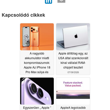
Kapcsolódó cikkek
A nagyobb
Apple állítólag egy, az
akkumulátor miatti
USA által szankcionált
kompromisszumok:
kínai vállalat RAM-
Apple Az iPhone 18
chipjeit teszteli
Pro Max súlya és
07/09/2026
vastagsága csalódást
okozhat egyes
rajongóknak
07/09/2026
Egyszerűen „ Apple ”
AppleA legolcsóbb