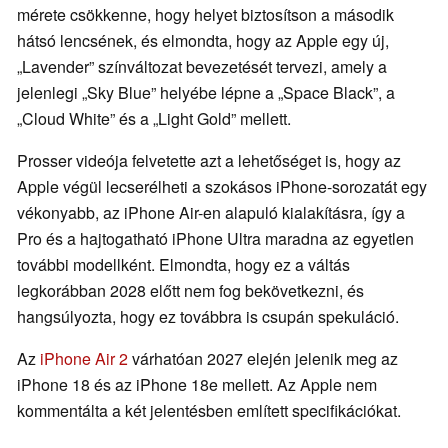
mérete csökkenne, hogy helyet biztosítson a második
hátsó lencsének, és elmondta, hogy az Apple egy új,
„Lavender” színváltozat bevezetését tervezi, amely a
jelenlegi „Sky Blue” helyébe lépne a „Space Black”, a
„Cloud White” és a „Light Gold” mellett.
Prosser videója felvetette azt a lehetőséget is, hogy az
Apple végül lecserélheti a szokásos iPhone-sorozatát egy
vékonyabb, az iPhone Air-en alapuló kialakításra, így a
Pro és a hajtogatható iPhone Ultra maradna az egyetlen
további modellként. Elmondta, hogy ez a váltás
legkorábban 2028 előtt nem fog bekövetkezni, és
hangsúlyozta, hogy ez továbbra is csupán spekuláció.
Az
iPhone Air 2
várhatóan 2027 elején jelenik meg az
iPhone 18 és az iPhone 18e mellett. Az Apple nem
kommentálta a két jelentésben említett specifikációkat.