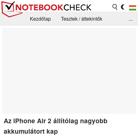
Kezdőlap
Tesztek / áttekintők
...
Hírek
GYIK / Technológia / Benchmarkok
Könyvtár
Kapcsolat
Az iPhone Air 2 állítólag nagyobb
akkumulátort kap