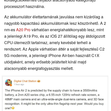
processzort használna.
Az akkumulátor élettartamának javulása nem kizárólag a
nagyobb kapacitású akkumulátornak lesz köszönhető. A 2
nm-es
A20 Pro
várhatóan energiahatékonyabb lesz, mint
a jelenlegi A19 Pro, és az iOS 27 állítólag egy átdolgozott
CPU-ütemezőt tartalmaz, amely kevésbé terheli a
rendszert. Az Apple várhatóan áttér a saját fejlesztésű C2
5G modemre, a jelenlegi iPhone Air-ben használt C1X
utódjaként, amely erősebb jelátvitelt kínál majd
alacsonyabb energiafogyasztás mellett.