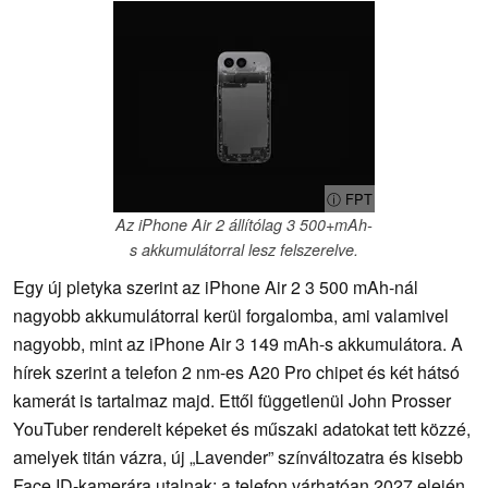
ⓘ FPT
Az iPhone Air 2 állítólag 3 500+mAh-
s akkumulátorral lesz felszerelve.
Egy új pletyka szerint az iPhone Air 2 3 500 mAh-nál
nagyobb akkumulátorral kerül forgalomba, ami valamivel
nagyobb, mint az iPhone Air 3 149 mAh-s akkumulátora. A
hírek szerint a telefon 2 nm-es A20 Pro chipet és két hátsó
kamerát is tartalmaz majd. Ettől függetlenül John Prosser
YouTuber renderelt képeket és műszaki adatokat tett közzé,
amelyek titán vázra, új „Lavender” színváltozatra és kisebb
Face ID-kamerára utalnak; a telefon várhatóan 2027 elején