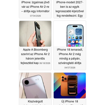
iPhone: Izgalmas jövő
iPhone-modell 2027-
vár az iPhone Air 2-re
ben is az egyik
– állítja egy informátor
legrosszabb kijelzővel
fog rendelkezni. Egy
07/04/2026
informátor az iPhone
18 és az iPhone Air 2
műszaki adatairól adott
tippeket
06/29/2026
Apple A Bloomberg
iPhone 18 lemaradt,
szerint az iPhone Air 2
iPhone Air 2 még
három jelentős
mindig a pályán,
fejlesztést kap
szivárogtató állítja
06/18/2026
04/07/2026
Kiszivárgott
Új iPhone 18