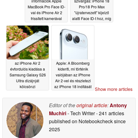
információk Apple
szivárgás: iPhone 18
MacBook Pro Face ID-
Pro/18 Pro Max
val és iPhone Air 2
"újratervezett" kijelző
frissített kamerával
alatti Face ID-t hoz, míg
az iPhone Air 2
01/26/2026
megtartja a Dynamic
Islandet
01/14/2026
az iPhone Air 2
Apple: A Bloomberg
évfordulós kiadása a
kideríti, mi történik
Samsung Galaxy S26
valójában az iPhone
Ultra dizájnját
Air 2-vel és részletezi
kölcsönzi
az iPhone 18 indítását
Show more articles
meglepetésként
11/17/2025
01/09/2026
Editor of the
original article
:
Antony
Muchiri
- Tech Writer
- 241 articles
published on Notebookcheck
since
2025