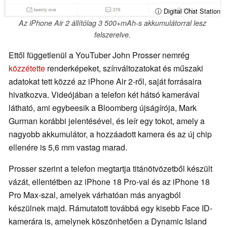
ⓘ Digital Chat Station
Az iPhone Air 2 állítólag 3 500+mAh-s akkumulátorral lesz
felszerelve.
Ettől függetlenül a YouTuber John Prosser nemrég
közzétette
renderképeket, színváltozatokat és műszaki
adatokat tett közzé az iPhone Air 2-ről, saját forrásaira
hivatkozva. Videójában a telefon két hátsó kamerával
látható, ami egybeesik a Bloomberg újságírója, Mark
Gurman korábbi jelentésével, és leír egy tokot, amely a
nagyobb akkumulátor, a hozzáadott kamera és az új chip
ellenére is 5,6 mm vastag marad.
Prosser szerint a telefon megtartja titánötvözetből készült
vázát, ellentétben az iPhone 18 Pro-val és az iPhone 18
Pro Max-szal, amelyek várhatóan más anyagból
készülnek majd. Rámutatott továbbá egy kisebb Face ID-
kamerára is, amelynek köszönhetően a Dynamic Island