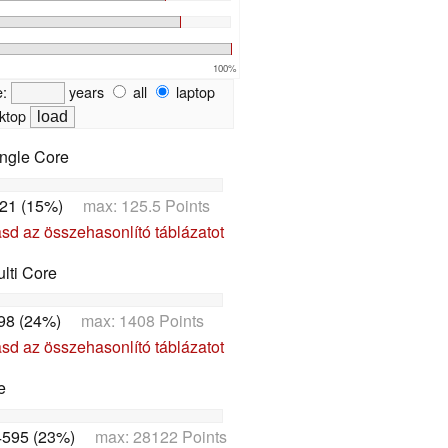
100%
e:
years
all
laptop
ktop
ngle Core
21 (15%)
max: 125.5 Points
d az összehasonlító táblázatot
lti Core
98 (24%)
max: 1408 Points
d az összehasonlító táblázatot
e
4595 (23%)
max: 28122 Points