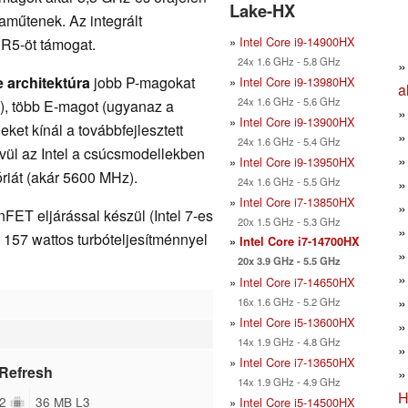
Lake-HX
műtenek. Az integrált
»
Intel Core i9-14900HX
5-öt támogat.
24x 1.6 GHz - 5.8 GHz
 architektúra
jobb P-magokat
»
Intel Core i9-13980HX
a
24x 1.6 GHz - 5.6 GHz
l), több E-magot (ugyanaz a
»
Intel Core i9-13900HX
ket kínál a továbbfejlesztett
24x 1.6 GHz - 5.4 GHz
vül az Intel a csúcsmodellekben
»
Intel Core i9-13950HX
iát (akár 5600 MHz).
24x 1.6 GHz - 5.5 GHz
»
Intel Core i7-13850HX
FET eljárással készül (Intel 7-es
20x 1.5 GHz - 5.3 GHz
s 157 wattos turbóteljesítménnyel
»
Intel Core i7-14700HX
20x 3.9 GHz - 5.5 GHz
»
Intel Core i7-14650HX
16x 1.6 GHz - 5.2 GHz
»
Intel Core i5-13600HX
14x 1.9 GHz - 4.8 GHz
»
Intel Core i7-13650HX
 Refresh
14x 1.9 GHz - 4.9 GHz
H
32
36 MB L3
»
Intel Core i5-14500HX