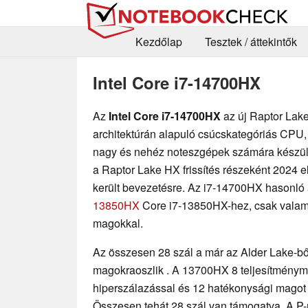
Kezdőlap
Tesztek / áttekintők
Intel Core i7-14700HX
Az
Intel Core i7-14700HX
az új Raptor Lak
architektúrán alapuló csúcskategóriás CPU,
nagy és nehéz noteszgépek számára készü
a Raptor Lake HX frissítés részeként 2024 e
került bevezetésre. Az i7-14700HX hasonló
13850HX
Core i7-13850HX-hez, csak valam
magokkal.
Az összesen 28 szál
a már az Alder Lake-bő
magokra
oszlik
. A 13700HX 8 teljesítménym
hiperszálazással és 12 hatékonysági magot 
Összesen tehát 28 szál van támogatva. A P