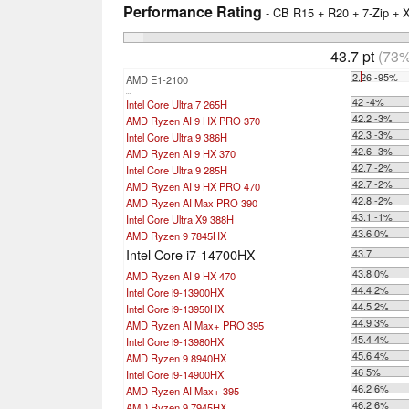
Performance Rating
- CB R15 + R20 + 7-Zip +
43.7 pt
(73%
2.26 -95%
AMD E1-2100
...
42 -4%
Intel Core Ultra 7 265H
42.2 -3%
AMD Ryzen AI 9 HX PRO 370
42.3 -3%
Intel Core Ultra 9 386H
42.6 -3%
AMD Ryzen AI 9 HX 370
42.7 -2%
Intel Core Ultra 9 285H
42.7 -2%
AMD Ryzen AI 9 HX PRO 470
42.8 -2%
AMD Ryzen AI Max PRO 390
43.1 -1%
Intel Core Ultra X9 388H
43.6 0%
AMD Ryzen 9 7845HX
Intel Core i7-14700HX
43.7
43.8 0%
AMD Ryzen AI 9 HX 470
44.4 2%
Intel Core i9-13900HX
44.5 2%
Intel Core i9-13950HX
44.9 3%
AMD Ryzen AI Max+ PRO 395
45.4 4%
Intel Core i9-13980HX
45.6 4%
AMD Ryzen 9 8940HX
46 5%
Intel Core i9-14900HX
46.2 6%
AMD Ryzen AI Max+ 395
46.2 6%
AMD Ryzen 9 7945HX