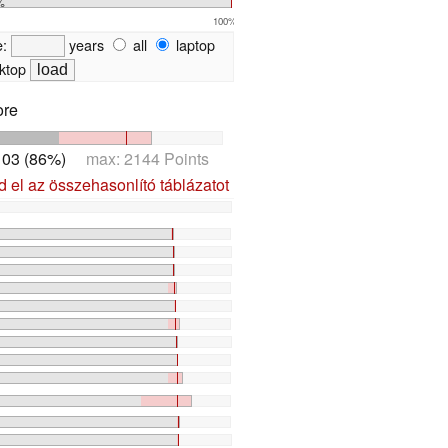
%
100%
e:
years
all
laptop
ktop
ore
03 (86%)
max: 2144 Points
d el az összehasonlító táblázatot