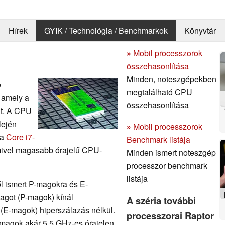
Hírek
GYIK / Technológia / Benchmarkok
Könyvtár
»
Mobil processzorok
összehasonlítása
Minden, noteszgépekben
e
megtalálható CPU
 amely a
összehasonlítása
lt. A CPU
lején
»
Mobil processzorok
 a
Core i7-
Benchmark listája
ivel magasabb órajelű CPU-
Minden ismert noteszgép
processzor benchmark
listája
l ismert P-magokra és E-
agot (P-magok) kínál
A széria további
(E-magok) hiperszálazás nélkül.
processzorai Raptor
-magok akár 5,5 GHz-es órajelen