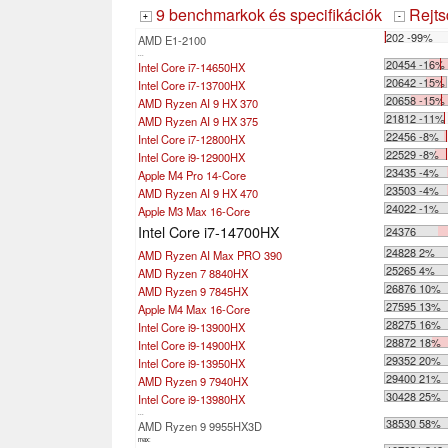
9 benchmarkok és specifikációk
Rejts
+
-
202 -99%
AMD E1-2100
...
20454 -16%
Intel Core i7-14650HX
20642 -15%
Intel Core i7-13700HX
20658 -15%
AMD Ryzen AI 9 HX 370
21812 -11%
AMD Ryzen AI 9 HX 375
22456 -8%
Intel Core i7-12800HX
22529 -8%
Intel Core i9-12900HX
23435 -4%
Apple M4 Pro 14-Core
23503 -4%
AMD Ryzen AI 9 HX 470
24022 -1%
Apple M3 Max 16-Core
Intel Core i7-14700HX
24376
24828 2%
AMD Ryzen AI Max PRO 390
25265 4%
AMD Ryzen 7 8840HX
26876 10%
AMD Ryzen 9 7845HX
27595 13%
Apple M4 Max 16-Core
28275 16%
Intel Core i9-13900HX
28872 18%
Intel Core i9-14900HX
29352 20%
Intel Core i9-13950HX
29400 21%
AMD Ryzen 9 7940HX
30428 25%
Intel Core i9-13980HX
...
38530 58%
AMD Ryzen 9 9955HX3D
max: