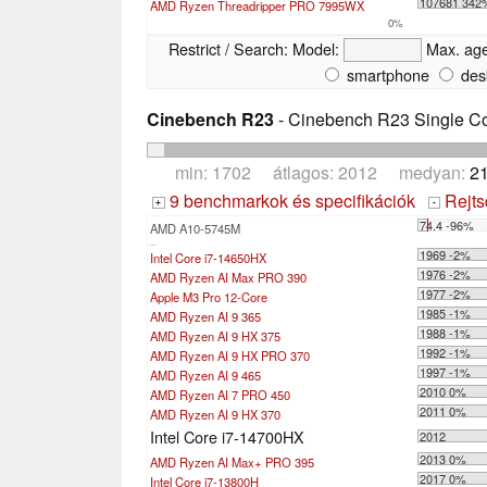
107681 342
AMD Ryzen Threadripper PRO 7995WX
0%
Restrict / Search:
Model:
Max. ag
smartphone
des
Cinebench R23
- Cinebench R23 Single C
min: 1702 átlagos: 2012 medyan:
21
9 benchmarkok és specifikációk
Rejts
+
-
74.4 -96%
AMD A10-5745M
...
1969 -2%
Intel Core i7-14650HX
1976 -2%
AMD Ryzen AI Max PRO 390
1977 -2%
Apple M3 Pro 12-Core
1985 -1%
AMD Ryzen AI 9 365
1988 -1%
AMD Ryzen AI 9 HX 375
1992 -1%
AMD Ryzen AI 9 HX PRO 370
1997 -1%
AMD Ryzen AI 9 465
2010 0%
AMD Ryzen AI 7 PRO 450
2011 0%
AMD Ryzen AI 9 HX 370
Intel Core i7-14700HX
2012
2013 0%
AMD Ryzen AI Max+ PRO 395
2017 0%
Intel Core i7-13800H