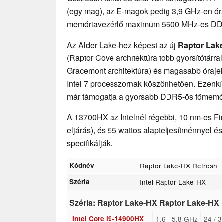
(egy mag), az E-magok pedig 3,9 GHz-en óra
memóriavezérlő maximum 5600 MHz-es DDR
Az Alder Lake-hez képest az új
Raptor Lake
(Raptor Cove architektúra több gyorsítótárra
Gracemont architektúra) és magasabb órajele
Intel 7 processzornak köszönhetően. Ezenkí
már támogatja a gyorsabb DDR5-ös főmemór
A 13700HX az Intelnél régebbi, 10 nm-es Fin
eljárás), és 55 wattos alapteljesítménnyel é
specifikálják.
Kódnév
Raptor Lake-HX Refresh
Széria
Intel Raptor Lake-HX
Széria: Raptor Lake-HX Raptor Lake-HX
Intel Core i9-14900HX
1.6 - 5.8 GHz
24 / 