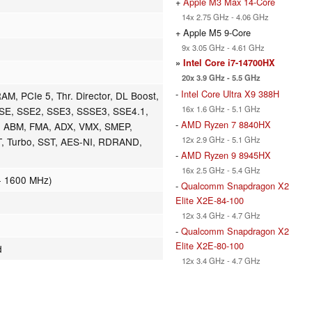
+
Apple M3 Max 14-Core
14x 2.75 GHz - 4.06 GHz
+ Apple M5 9-Core
9x 3.05 GHz - 4.61 GHz
»
Intel Core i7-14700HX
20x 3.9 GHz - 5.5 GHz
-
Intel Core Ultra X9 388H
, PCIe 5, Thr. Director, DL Boost,
16x 1.6 GHz - 5.1 GHz
SSE, SSE2, SSE3, SSSE3, SSE4.1,
-
AMD Ryzen 7 8840HX
, ABM, FMA, ADX, VMX, SMEP,
12x 2.9 GHz - 5.1 GHz
T, Turbo, SST, AES-NI, RDRAND,
-
AMD Ryzen 9 8945HX
16x 2.5 GHz - 5.4 GHz
- 1600 MHz)
-
Qualcomm Snapdragon X2
Elite X2E-84-100
12x 3.4 GHz - 4.7 GHz
-
Qualcomm Snapdragon X2
Elite X2E-80-100
d
12x 3.4 GHz - 4.7 GHz