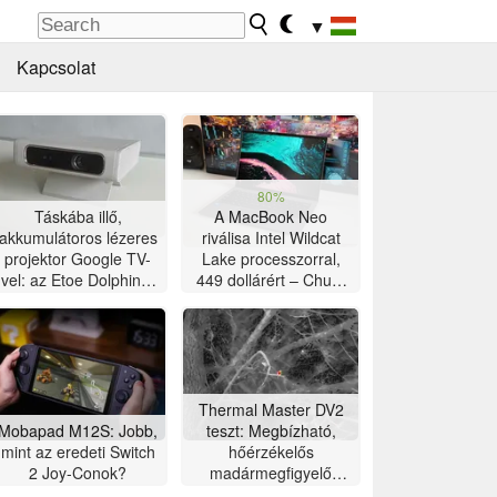
▼
Kapcsolat
80%
Táskába illő,
A MacBook Neo
akkumulátoros lézeres
riválisa Intel Wildcat
projektor Google TV-
Lake processzorral,
vel: az Etoe Dolphin 2
449 dollárért – Chuwi
tesztje
UniBook laptop teszt
Thermal Master DV2
Mobapad M12S: Jobb,
teszt: Megbízható,
mint az eredeti Switch
hőérzékelős
2 Joy-Conok?
madármegfigyelő
kamera 5 hüvelykes