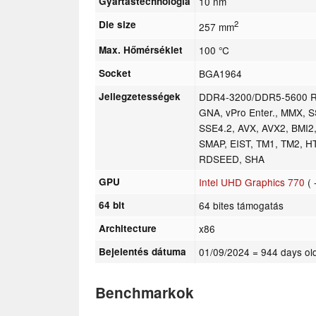
Gyártástechnológia
10 nm
Die size
2
257 mm
Max. Hőmérséklet
100 °C
Socket
BGA1964
Jellegzetességek
DDR4-3200/DDR5-5600 RAM
GNA, vPro Enter., MMX, 
SSE4.2, AVX, AVX2, BMI2
SMAP, EIST, TM1, TM2, H
RDSEED, SHA
GPU
Intel UHD Graphics 770
( 
64 bit
64 bites támogatás
Architecture
x86
Bejelentés dátuma
01/09/2024
= 944 days ol
Benchmarkok