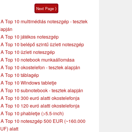
érintőképernyővel
Next Page ⟩
»
A Top 10 multimédiás noteszgép - tesztek
lapján
»
A Top 10 játékos noteszgép
»
A Top 10 belépő szintű üzleti noteszgép
»
A Top 10 üzleti noteszgép
»
A Top 10 notebook munkaállomása
»
A Top 10 okostelefon - tesztek alapján
»
A Top 10 táblagép
»
A Top 10 Windows tabletje
»
A Top 10 subnotebook - tesztek alapján
»
A Top 10 300 euró alatti okostelefonja
»
A Top 10 120 euró alatti okostelefonja
»
A Top 10 phabletje (>5.5-inch)
»
A Top 10 noteszgép 500 EUR (~160.000
UF) alatt