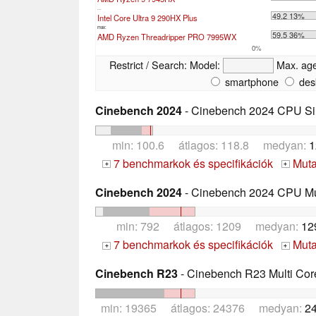
...
49.2 13%
Intel Core Ultra 9 290HX Plus
max:
59.5 36%
AMD Ryzen Threadripper PRO 7995WX
0%
Restrict / Search:
Model:
Max. ag
smartphone
des
Cinebench 2024
- Cinebench 2024 CPU Si
min: 100.6 átlagos: 118.8 medyan:
1
7 benchmarkok és specifikációk
Mutas
+
+
Cinebench 2024
- Cinebench 2024 CPU Mu
min: 792 átlagos: 1209 medyan:
12
7 benchmarkok és specifikációk
Mutas
+
+
Cinebench R23
- Cinebench R23 Multi Cor
min: 19365 átlagos: 24376 medyan:
2