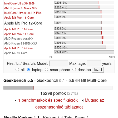
2208 -5%
Intel Core Ultra X9 388H
2228 -4%
AMD Ryzen AI Max+ 395
2318 0%
Intel Core Ultra 9 290HX Plus
2325 0%
Apple M3 Max 16-Core
Apple M3 Pro 12-Core
2327
2331 0%
Apple M3 Pro 11-Core
2345 1%
Apple M3 Max 14-Core
2393 3%
AMD Ryzen 9 9955HX
2396 3%
AMD Ryzen 9 9955HX3D
2555 10%
Apple M4 Pro 12-Core
2974 28%
Apple M5 10-Core
0%
100%
Restrict / Search:
Model:
Max. age:
years
all
laptop
smartphone
desktop
Geekbench 5.5
- Geekbench 5.1 - 5.5 64 Bit Multi-Core
15298 pontok
(27%)
1 benchmarkok és specifikációk
Mutasd az
+
+
összehasonlító táblázatot
Mozilla Kraken 1.1
- Kraken 1.1 Total Score *