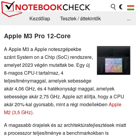
Kezdőlap
Tesztek / áttekintők
...
Hírek
GYIK / Technológia / Benchmarkok
Apple M3 Pro 12-Core
Könyvtár
Kapcsolat
A Apple M3 a Apple noteszgépekbe
szánt System on a Chip (SoC) rendszere,
amelyet 2023 végén mutattak be. Egy új
8-magos CPU-t tartalmaz, 4
teljesítménymaggal, amelyek sebessége
akár 4,06 GHz, és 4 hatékonysági maggal, amelyek
sebessége akár 2,75 GHz. Apple azt állítja, hogy a CPU
akár 20%-kal gyorsabb, mint a régi modellekben
Apple
M2 (3,5 GHz)
.
A magasabb órajelek és az architektúrafejlesztések miatt
a processzor teljesítménye a benchmarkokban is