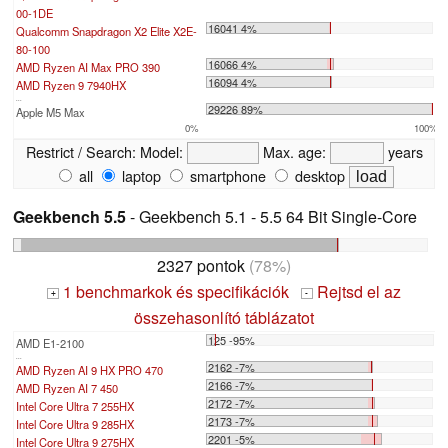
00-1DE
16041 4%
Qualcomm Snapdragon X2 Elite X2E-
80-100
16066 4%
AMD Ryzen AI Max PRO 390
16094 4%
AMD Ryzen 9 7940HX
...
29226 89%
Apple M5 Max
0%
100%
Restrict / Search:
Model:
Max. age:
years
all
laptop
smartphone
desktop
Geekbench 5.5
- Geekbench 5.1 - 5.5 64 Bit Single-Core
2327 pontok
(78%)
1 benchmarkok és specifikációk
Rejtsd el az
+
-
összehasonlító táblázatot
125 -95%
AMD E1-2100
...
2162 -7%
AMD Ryzen AI 9 HX PRO 470
2166 -7%
AMD Ryzen AI 7 450
2172 -7%
Intel Core Ultra 7 255HX
2173 -7%
Intel Core Ultra 9 285HX
2201 -5%
Intel Core Ultra 9 275HX