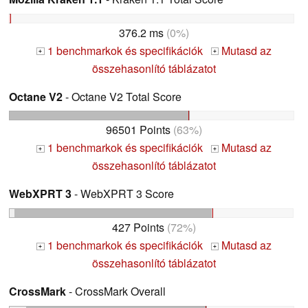
376.2 ms
(0%)
1 benchmarkok és specifikációk
Mutasd az
+
+
összehasonlító táblázatot
Octane V2
- Octane V2 Total Score
96501 Points
(63%)
1 benchmarkok és specifikációk
Mutasd az
+
+
összehasonlító táblázatot
WebXPRT 3
- WebXPRT 3 Score
427 Points
(72%)
1 benchmarkok és specifikációk
Mutasd az
+
+
összehasonlító táblázatot
CrossMark
- CrossMark Overall