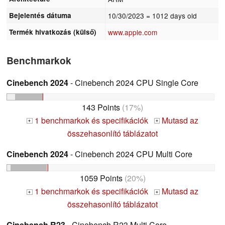
Bejelentés dátuma
10/30/2023
= 1012 days old
Termék hivatkozás (külső)
www.apple.com
Benchmarkok
Cinebench 2024
- Cinebench 2024 CPU Single Core
143 Points
(17%)
1 benchmarkok és specifikációk
Mutasd az
+
+
összehasonlító táblázatot
Cinebench 2024
- Cinebench 2024 CPU Multi Core
1059 Points
(20%)
1 benchmarkok és specifikációk
Mutasd az
+
+
összehasonlító táblázatot
Cinebench R23
- Cinebench R23 Multi Core