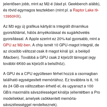
jelentősen jobb, mint az M2-é (lásd pl. Geekbench alább),
és rövid egymagos tesztekben (mint pl. a
Raptor Lake i9-
13950HX
).
Az M3 egy új grafikus kártyát is integrált dinamikus
gyorsítótárral, hálós árnyékolással és sugárkövetés
gyorsítással. A Apple szerint ez 20%-kal gyorsabb, mint a
GPU az M2-ben
. A chip ismét 10 GPU-magot integrál, de
az olcsóbb változat csak 8 magot kínál (pl. a belépő
iMacben). Továbbá a GPU csak 2 kijelzőt támogat (egy
további 6K60-as kijelzőt a belsőhöz).
A GPU és a CPU együttesen férhet hozzá a csomagban
található egységesített memóriához. Ez továbbra is 8, 16
és 24 GB-os változatban érhető el, és ugyanazt a 100
GB/s maximális sávszélességet kínálja (ellentétben a Pro
modellekkel, amelyek csökkentett memória-
sávszélességgel rendelkeznek).