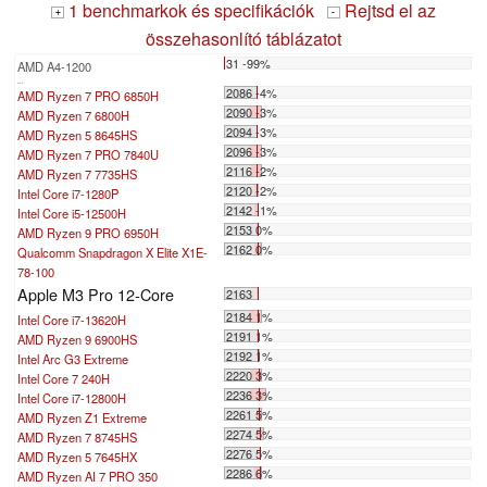
1 benchmarkok és specifikációk
Rejtsd el az
+
-
összehasonlító táblázatot
31 -99%
AMD A4-1200
...
2086 -4%
AMD Ryzen 7 PRO 6850H
2090 -3%
AMD Ryzen 7 6800H
2094 -3%
AMD Ryzen 5 8645HS
2096 -3%
AMD Ryzen 7 PRO 7840U
2116 -2%
AMD Ryzen 7 7735HS
2120 -2%
Intel Core i7-1280P
2142 -1%
Intel Core i5-12500H
2153 0%
AMD Ryzen 9 PRO 6950H
2162 0%
Qualcomm Snapdragon X Elite X1E-
78-100
Apple M3 Pro 12-Core
2163
2184 1%
Intel Core i7-13620H
2191 1%
AMD Ryzen 9 6900HS
2192 1%
Intel Arc G3 Extreme
2220 3%
Intel Core 7 240H
2236 3%
Intel Core i7-12800H
2261 5%
AMD Ryzen Z1 Extreme
2274 5%
AMD Ryzen 7 8745HS
2276 5%
AMD Ryzen 5 7645HX
2286 6%
AMD Ryzen AI 7 PRO 350