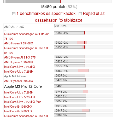
15480 pontok
(53%)
1 benchmarkok és specifikációk
Rejtsd el az
+
-
összehasonlító táblázatot
533 -97%
AMD A4-9120C
...
15102 -2%
Qualcomm Snapdragon X2 Elite X2E-
78-100
15120 -2%
AMD Ryzen 9 8940HX
15136 -2%
Qualcomm Snapdragon X Elite X1E-
84-100
15220 -2%
AMD Ryzen AI 9 HX 375
15223 -2%
AMD Ryzen 7 8840HX
15277 -1%
Intel Core Ultra 7 251HX
15362 -1%
Intel Core Ultra 7 255H
15437 0%
Apple M5 9-Core
15473 0%
AMD Ryzen 9 8945HX
Apple M3 Pro 12-Core
15480
15746 2%
Intel Core Ultra 7 265H
15820 2%
Intel Core Ultra 5 235HX
15852 2%
Intel Core Ultra 7 270HX Plus
15910 3%
Intel Core i5-13600HX
15947 3%
Intel Core i7-14700HX
15969 3%
Qualcomm Snapdragon X Elite X1E-