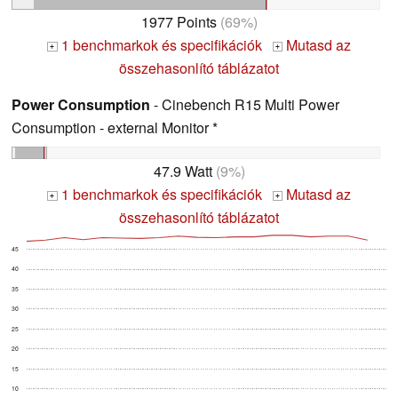
1977 Points
(69%)
1 benchmarkok és specifikációk
Mutasd az
+
+
összehasonlító táblázatot
Power Consumption
- Cinebench R15 Multi Power
Consumption - external Monitor *
47.9 Watt
(9%)
1 benchmarkok és specifikációk
Mutasd az
+
+
összehasonlító táblázatot
45
40
35
30
25
20
15
10