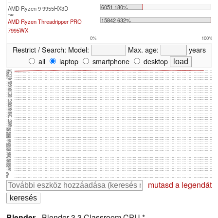
...
6051 180%
AMD Ryzen 9 9955HX3D
max:
15842 632%
AMD Ryzen Threadripper PRO
7995WX
0%
100%
Restrict / Search:
Model:
Max. age:
years
all
laptop
smartphone
desktop
2160
2115
2070
2025
1980
1935
1890
1845
1800
1755
1710
1665
1620
1575
1530
1485
1440
1395
1350
1305
1260
1215
1170
1125
1080
1035
990
945
900
855
810
765
720
675
630
585
540
495
450
405
360
315
270
225
180
135
90
45
0
mutasd a legendát
Blender
- Blender 3.3 Classroom CPU *