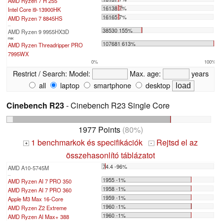
AMD Ryzen 7 H 255
16138 7%
Intel Core i9-13900HK
16165 7%
AMD Ryzen 7 8845HS
...
38530 155%
AMD Ryzen 9 9955HX3D
max:
107681 613%
AMD Ryzen Threadripper PRO
7995WX
0%
100%
Restrict / Search:
Model:
Max. age:
years
all
laptop
smartphone
desktop
Cinebench R23
- Cinebench R23 Single Core
1977 Points
(80%)
1 benchmarkok és specifikációk
Rejtsd el az
+
-
összehasonlító táblázatot
74.4 -96%
AMD A10-5745M
...
1955 -1%
AMD Ryzen AI 7 PRO 350
1958 -1%
AMD Ryzen AI 7 PRO 360
1959 -1%
Apple M3 Max 16-Core
1960 -1%
AMD Ryzen Z2 Extreme
1960 -1%
AMD Ryzen AI Max+ 388