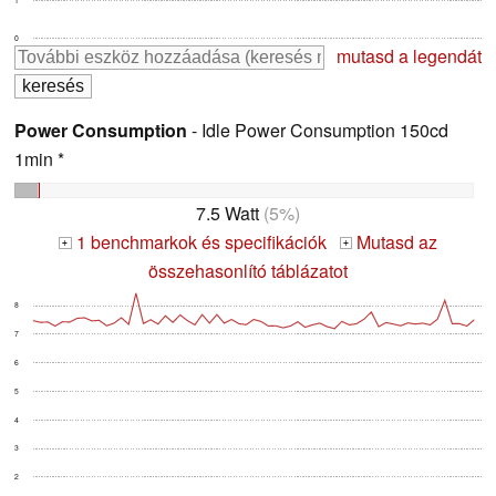
0
mutasd a legendát
Power Consumption
- Idle Power Consumption 150cd
1min *
7.5 Watt
(5%)
1 benchmarkok és specifikációk
Mutasd az
+
+
összehasonlító táblázatot
8
7
6
5
4
3
2