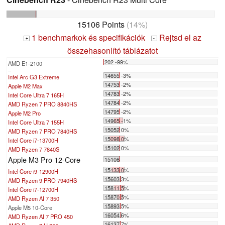
15106 Points
(14%)
1 benchmarkok és specifikációk
Rejtsd el az
+
-
összehasonlító táblázatot
202 -99%
AMD E1-2100
...
14655 -3%
Intel Arc G3 Extreme
14753 -2%
Apple M2 Max
14783 -2%
Intel Core Ultra 7 165H
14784 -2%
AMD Ryzen 7 PRO 8840HS
14795 -2%
Apple M2 Pro
14965 -1%
Intel Core Ultra 7 155H
15052 0%
AMD Ryzen 7 PRO 7840HS
15098 0%
Intel Core i7-13700H
15102 0%
AMD Ryzen 7 7840S
Apple M3 Pro 12-Core
15106
15133 0%
Intel Core i9-12900H
15603 3%
AMD Ryzen 9 PRO 7940HS
15811 5%
Intel Core i7-12700H
15870 5%
AMD Ryzen AI 7 350
15893 5%
Apple M5 10-Core
16054 6%
AMD Ryzen AI 7 PRO 450
16137 7%