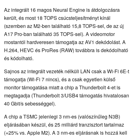
Az integrált 16 magos Neural Engine is átdolgozásra
került, és most 18 TOPS csúcsteljesítményt kínál
(szemben az M2-ben található 15,8 TOPS-sel, de az új
A17 Pro-ban található 35 TOPS-sel). A videomotor
mostantól hardveresen támogatja az AV1 dekódolást. A
H.264, HEVC és ProRes (RAW) továbbra is dekódolható
és kódolható.
Sajnos az integrált vezeték nélküli LAN csak a Wi-Fi 6E-t
támogatja (Wi-Fi 7 nincs), és a csak egyetlen külső
monitor támogatása miatt a chip a Thunderbolt 4-et is
megtagadja (Thunderbolt 3/USB4 támogatás hivatalosan
40 Gbit/s sebességgel).
A chip a TSMC jelenlegi 3 nm-es (valószínűleg N3B)
eljárásában készül, és 25 milliárd tranzisztort tartalmaz
(+25% vs. Apple M2). A 3 nm-es eljárásnak is hozzá kell