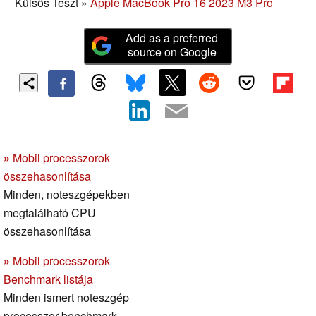
Külsős Teszt
»
Apple MacBook Pro 16 2023 M3 Pro
Add as a preferred
source on Google
»
Mobil processzorok
összehasonlítása
Minden, noteszgépekben
megtalálható CPU
összehasonlítása
»
Mobil processzorok
Benchmark listája
Minden ismert noteszgép
processzor benchmark