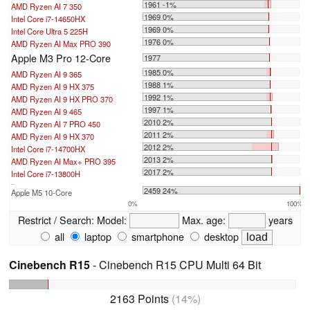
1961 -1%
AMD Ryzen AI 7 350
1969 0%
Intel Core i7-14650HX
1969 0%
Intel Core Ultra 5 225H
1976 0%
AMD Ryzen AI Max PRO 390
Apple M3 Pro 12-Core
1977
1985 0%
AMD Ryzen AI 9 365
1988 1%
AMD Ryzen AI 9 HX 375
1992 1%
AMD Ryzen AI 9 HX PRO 370
1997 1%
AMD Ryzen AI 9 465
2010 2%
AMD Ryzen AI 7 PRO 450
2011 2%
AMD Ryzen AI 9 HX 370
2012 2%
Intel Core i7-14700HX
2013 2%
AMD Ryzen AI Max+ PRO 395
2017 2%
Intel Core i7-13800H
...
2459 24%
Apple M5 10-Core
0%
100%
Restrict / Search:
Model:
Max. age:
years
all
laptop
smartphone
desktop
Cinebench R15
- Cinebench R15 CPU Multi 64 Bit
2163 Points
(14%)