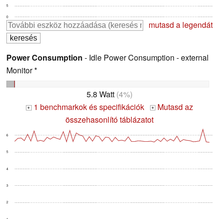
5
0
mutasd a legendát
Power Consumption
- Idle Power Consumption - external
Monitor *
5.8 Watt
(4%)
1 benchmarkok és specifikációk
Mutasd az
+
+
összehasonlító táblázatot
6
5
4
3
2
1