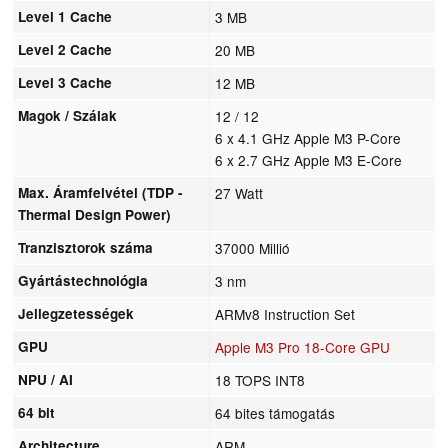
Level 1 Cache
3 MB
Level 2 Cache
20 MB
Level 3 Cache
12 MB
Magok / Szálak
12 / 12
6 x 4.1 GHz Apple M3 P-Core
6 x 2.7 GHz Apple M3 E-Core
Max. Áramfelvétel (TDP -
27 Watt
Thermal Design Power)
Tranzisztorok száma
37000 Millió
Gyártástechnológia
3 nm
Jellegzetességek
ARMv8 Instruction Set
GPU
Apple M3 Pro 18-Core GPU
NPU / AI
18 TOPS INT8
64 bit
64 bites támogatás
Architecture
ARM