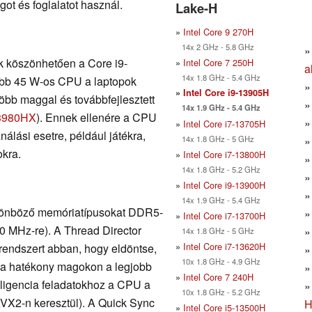
t és foglalatot használ.
Lake-H
»
Intel Core 9 270H
14x 2 GHz - 5.8 GHz
 köszönhetően a Core i9-
»
Intel Core 7 250H
a
14x 1.8 GHz - 5.4 GHz
abb 45 W-os CPU a laptopok
»
Intel Core i9-13905H
öbb maggal és továbbfejlesztett
14x 1.9 GHz - 5.4 GHz
13980HX
). Ennek ellenére a CPU
»
Intel Core i7-13705H
álási esetre, például játékra,
14x 1.8 GHz - 5 GHz
okra.
»
Intel Core i7-13800H
14x 1.8 GHz - 5.2 GHz
»
Intel Core i9-13900H
14x 1.9 GHz - 5.4 GHz
ülönböző memóriatípusokat DDR5-
»
Intel Core i7-13700H
0 MHz-re). A Thread Director
14x 1.8 GHz - 5 GHz
»
Intel Core i7-13620H
rendszert abban, hogy eldöntse,
10x 1.8 GHz - 4.9 GHz
y a hatékony magokon a legjobb
»
Intel Core 7 240H
lligencia feladatokhoz a CPU a
10x 1.8 GHz - 5.2 GHz
 AVX2-n keresztül). A Quick Sync
H
»
Intel Core i5-13500H