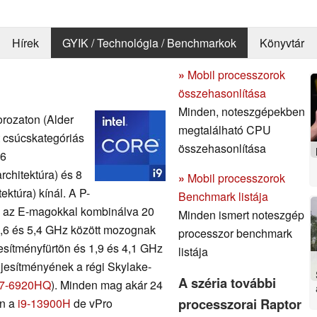
Hírek
GYIK / Technológia / Benchmarkok
Könyvtár
»
Mobil processzorok
összehasonlítása
Minden, noteszgépekben
rozaton (Alder
megtalálható CPU
t csúcskategóriás
összehasonlítása
 6
chitektúra) és 8
»
Mobil processzorok
ktúra) kínál. A P-
Benchmark listája
i az E-magokkal kombinálva 20
Minden ismert noteszgép
2,6 és 5,4 GHz között mozognak
processzor benchmark
esítményfürtön és 1,9 és 4,1 GHz
listája
ljesítményének a régi Skylake-
A széria további
i7-6920HQ
). Minden mag akár 24
processzorai Raptor
an a
i9-13900H
de vPro