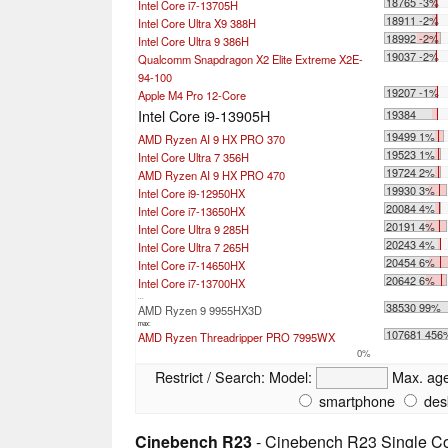
18765 -3%
Intel Core i7-13705H
18911 -2%
Intel Core Ultra X9 388H
18992 -2%
Intel Core Ultra 9 386H
19037 -2%
Qualcomm Snapdragon X2 Elite Extreme X2E-
94-100
19207 -1%
Apple M4 Pro 12-Core
Intel Core i9-13905H
19384
19499 1%
AMD Ryzen AI 9 HX PRO 370
19523 1%
Intel Core Ultra 7 356H
19724 2%
AMD Ryzen AI 9 HX PRO 470
19930 3%
Intel Core i9-12950HX
20084 4%
Intel Core i7-13650HX
20191 4%
Intel Core Ultra 9 285H
20243 4%
Intel Core Ultra 7 265H
20454 6%
Intel Core i7-14650HX
20642 6%
Intel Core i7-13700HX
...
38530 99%
AMD Ryzen 9 9955HX3D
max:
107681 456
AMD Ryzen Threadripper PRO 7995WX
0%
Restrict / Search:
Model:
Max. ag
smartphone
des
Cinebench R23
- Cinebench R23 Single C