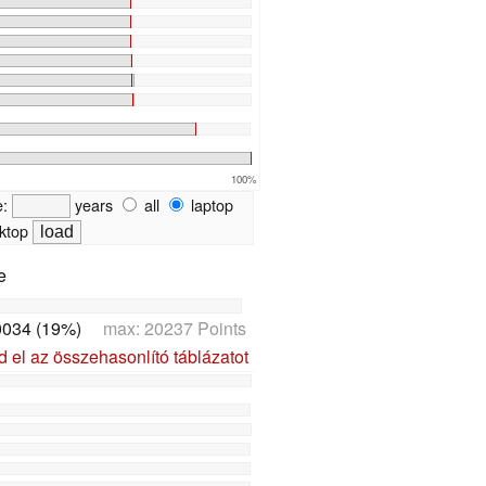
100%
e:
years
all
laptop
ktop
e
0034 (19%)
max: 20237 Points
d el az összehasonlító táblázatot