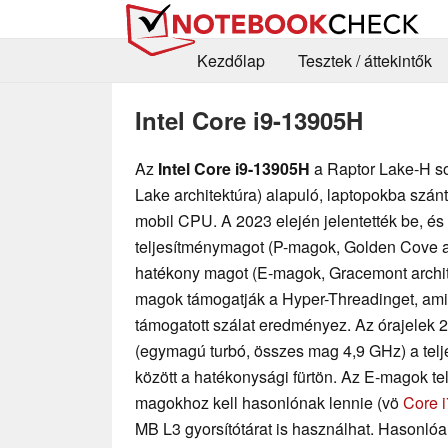
Kezdőlap
Tesztek / áttekintők
Intel Core i9-13905H
Az
Intel Core i9-13905H
a Raptor Lake-H so
Lake architektúra) alapuló, laptopokba szán
mobil CPU. A 2023 elején jelentették be, és
teljesítménymagot (P-magok, Golden Cove ar
hatékony magot (E-magok, Gracemont archite
magok támogatják a Hyper-Threadinget, am
támogatott szálat eredményez. Az órajelek 
(egymagú turbó, összes mag 4,9 GHz) a telj
között a hatékonysági fürtön. Az E-magok te
magokhoz kell hasonlónak lennie (vö
Core 
MB L3 gyorsítótárat is használhat. Hasonló