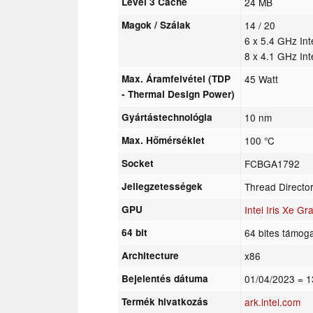
Level 3 Cache
24 MB
Magok / Szálak
14 / 20
6 x 5.4 GHz In
8 x 4.1 GHz In
Max. Áramfelvétel (TDP
45 Watt
- Thermal Design Power)
Gyártástechnológia
10 nm
Max. Hőmérséklet
100 °C
Socket
FCBGA1792
Jellegzetességek
Thread Directo
GPU
Intel Iris Xe G
64 bit
64 bites támog
Architecture
x86
Bejelentés dátuma
01/04/2023
= 1
Termék hivatkozás
ark.intel.com