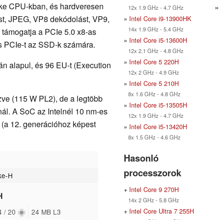
ake CPU-kban, és hardveresen
12x 1.9 GHz - 4.7 GHz
t, JPEG, VP8 dekódolást, VP9,
»
Intel Core i9-13900HK
14x 1.9 GHz - 5.4 GHz
támogatja a PCIe 5.0 x8-as
»
Intel Core i5-13600H
s PCIe-t az SSD-k számára.
12x 2.1 GHz - 4.8 GHz
»
Intel Core 5 220H
rán alapul, és 96 EU-t (Execution
12x 2 GHz - 4.9 GHz
»
Intel Core 5 210H
8x 1.6 GHz - 4.8 GHz
ve (115 W PL2), de a legtöbb
»
Intel Core i5-13505H
nál. A SoC az Intelnél 10 nm-es
12x 1.9 GHz - 4.7 GHz
t (a 12. generációhoz képest
»
Intel Core i5-13420H
8x 1.5 GHz - 4.6 GHz
Hasonló
processzorok
ake-H
+
Intel Core 9 270H
H
14x 2 GHz - 5.8 GHz
+
Intel Core Ultra 7 255H
4 / 20
24 MB L3