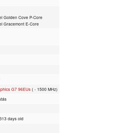
tel Golden Cove P-Core
tel Gracemont E-Core
r
raphics G7 96EUs
( - 1500 MHz)
atás
313 days old