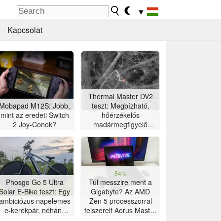
▼
Kapcsolat
Thermal Master DV2
Mobapad M12S: Jobb,
teszt: Megbízható,
mint az eredeti Switch
hőérzékelős
2 Joy-Conok?
madármegfigyelő
kamera 5 hüvelykes
érintőképernyővel
84%
Phosgo Go 5 Ultra
Túl messzire ment a
Solar E-Bike teszt: Egy
Gigabyte? Az AMD
ambiciózus napelemes
Zen 5 processzorral
e-kerékpár, néhány
felszerelt Aorus Master
furcsasággal
16 gamer laptop