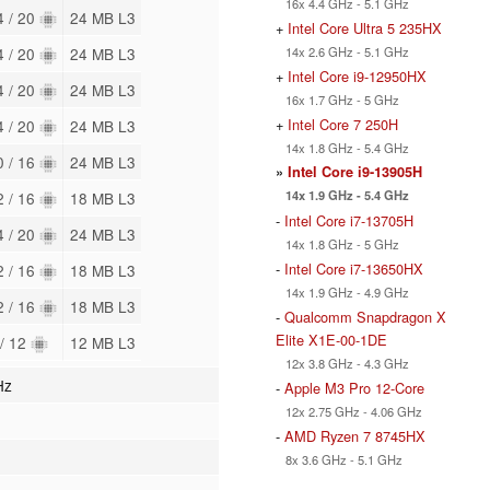
16x 4.4 GHz - 5.1 GHz
4 / 20
24 MB L3
+
Intel Core Ultra 5 235HX
14x 2.6 GHz - 5.1 GHz
4 / 20
24 MB L3
+
Intel Core i9-12950HX
4 / 20
24 MB L3
16x 1.7 GHz - 5 GHz
+
Intel Core 7 250H
4 / 20
24 MB L3
14x 1.8 GHz - 5.4 GHz
0 / 16
24 MB L3
»
Intel Core i9-13905H
14x 1.9 GHz - 5.4 GHz
2 / 16
18 MB L3
-
Intel Core i7-13705H
4 / 20
24 MB L3
14x 1.8 GHz - 5 GHz
-
Intel Core i7-13650HX
2 / 16
18 MB L3
14x 1.9 GHz - 4.9 GHz
2 / 16
18 MB L3
-
Qualcomm Snapdragon X
Elite X1E-00-1DE
 / 12
12 MB L3
12x 3.8 GHz - 4.3 GHz
Hz
-
Apple M3 Pro 12-Core
12x 2.75 GHz - 4.06 GHz
-
AMD Ryzen 7 8745HX
8x 3.6 GHz - 5.1 GHz