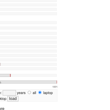
%
100%
e:
years
all
laptop
ktop
ore