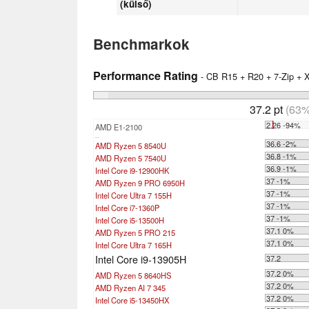
(külső)
Benchmarkok
Performance Rating
- CB R15 + R20 + 7-Zip +
37.2 pt
(63%
2.26 -94%
AMD E1-2100
...
36.6 -2%
AMD Ryzen 5 8540U
36.8 -1%
AMD Ryzen 5 7540U
36.9 -1%
Intel Core i9-12900HK
37 -1%
AMD Ryzen 9 PRO 6950H
37 -1%
Intel Core Ultra 7 155H
37 -1%
Intel Core i7-1360P
37 -1%
Intel Core i5-13500H
37.1 0%
AMD Ryzen 5 PRO 215
37.1 0%
Intel Core Ultra 7 165H
Intel Core i9-13905H
37.2
37.2 0%
AMD Ryzen 5 8640HS
37.2 0%
AMD Ryzen AI 7 345
37.2 0%
Intel Core i5-13450HX