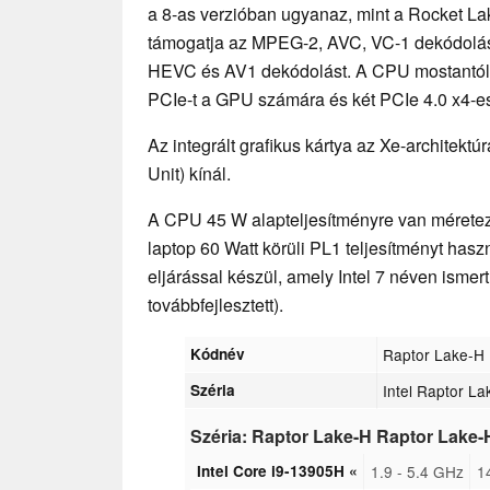
a 8-as verzióban ugyanaz, mint a Rocket L
támogatja az MPEG-2, AVC, VC-1 dekódolás
HEVC és AV1 dekódolást. A CPU mostantól 
PCIe-t a GPU számára és két PCIe 4.0 x4-e
Az integrált grafikus kártya az Xe-architektú
Unit) kínál.
A CPU 45 W alapteljesítményre van méretez
laptop 60 Watt körüli PL1 teljesítményt hasz
eljárással készül, amely Intel 7 néven ismer
továbbfejlesztett).
Kódnév
Raptor Lake-H
Széria
Intel Raptor L
Széria: Raptor Lake-H Raptor Lake-
Intel Core i9-13905H «
1.9 - 5.4 GHz
1