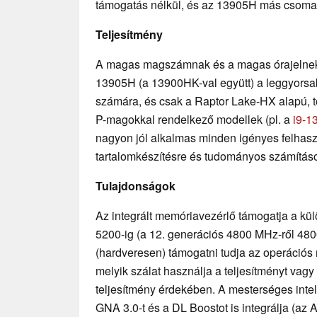
támogatás nélkül, és az 13905H más csomago
Teljesítmény
A magas magszámnak és a magas órajelnek
13905H (a 13900HK-val együtt) a leggyors
számára, és csak a Raptor Lake-HX alapú, t
P-magokkal rendelkező modellek (pl. a
i9-
nagyon jól alkalmas minden igényes felhaszn
tartalomkészítésre és tudományos számítás
Tulajdonságok
Az integrált memóriavezérlő támogatja a k
5200-ig (a 12. generációs 4800 MHz-ről 480
(hardveresen) támogatni tudja az operációs 
melyik szálat használja a teljesítményt vag
teljesítmény érdekében. A mesterséges inte
GNA 3.0-t és a DL Boostot is integrálja (az