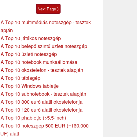
tesztje
Next Page ⟩
»
A Top 10 multimédiás noteszgép - tesztek
lapján
»
A Top 10 játékos noteszgép
»
A Top 10 belépő szintű üzleti noteszgép
»
A Top 10 üzleti noteszgép
»
A Top 10 notebook munkaállomása
»
A Top 10 okostelefon - tesztek alapján
»
A Top 10 táblagép
»
A Top 10 Windows tabletje
»
A Top 10 subnotebook - tesztek alapján
»
A Top 10 300 euró alatti okostelefonja
»
A Top 10 120 euró alatti okostelefonja
»
A Top 10 phabletje (>5.5-inch)
»
A Top 10 noteszgép 500 EUR (~160.000
UF) alatt