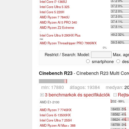
37.2 0%
Intel Core i7-1365U
37.2 0%
Intel Core Ultra 5 325
37.2 0%
Intel Core 5 220H
37.3 0%
AMD Ryzen 7 7840U
37.4 1%
AMD Ryzen AI 5 PRO 340
37.5 1%
AMD Ryzen Z2 Extreme
...
49.2 32%
Intel Core Ultra 9 290HX Plus
max:
59.5 60%
AMD Ryzen Threadripper PRO 7995WX
0%
Restrict / Search:
Model:
Max. ag
smartphone
des
Cinebench R23
- Cinebench R23 Multi Cor
min: 17880 átlagos: 19384 medyan:
2
3 benchmarkok és specifikációk
Rejts
+
-
202 -99%
AMD E1-2100
...
18453 -5%
AMD Ryzen 7 7745HX
18582 -4%
Intel Core i5-13500HX
18624 -4%
Intel Core Ultra 7 255H
18759 -3%
AMD Ryzen AI Max+ 388