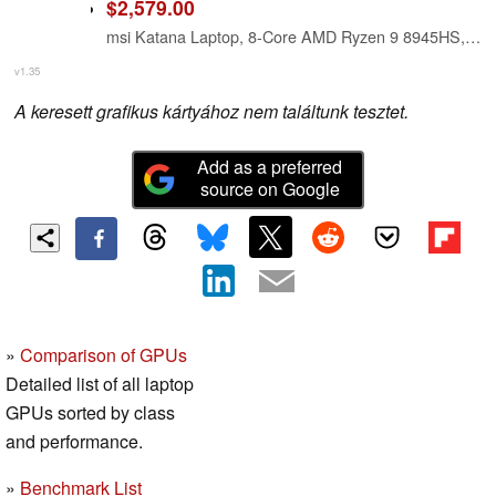
$2,579.00
msi Katana Laptop, 8-Core AMD Ryzen 9 8945HS, 15.6" WQHD 165Hz IPS Display, NVIDIA GeForce RTX 4070, 64GB DDR5 4TB SSD, Four-Zone RGB Backlit Keyboard, Wi-Fi 6E, Win11 Home
v1.35
A keresett grafikus kártyához nem találtunk tesztet.
Add as a preferred
source on Google
»
Comparison of GPUs
Detailed list of all laptop
GPUs sorted by class
and performance.
»
Benchmark List