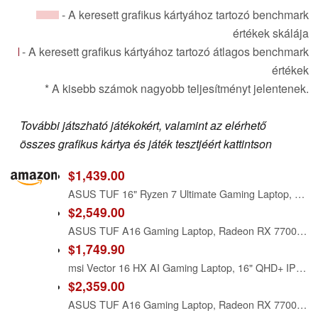
- A keresett grafikus kártyához tartozó benchmark
értékek skálája
- A keresett grafikus kártyához tartozó átlagos benchmark
értékek
* A kisebb számok nagyobb teljesítményt jelentenek.
További játszható játékokért, valamint az elérhető
összes grafikus kártya és játék tesztjéért kattintson
$1,439.00
ASUS TUF 16" Ryzen 7 Ultimate Gaming Laptop, 16" FHD+ 165Hz, AMD Ryzen 7 7735HS, AMD Radeon RX 7700S (Beats GeForce RTX 4060), 32GB DDR5 RAM, 1TB SSD, RGB Backlit KB, Wi-Fi 6, Windows 11 Home, Black
$2,549.00
ASUS TUF A16 Gaming Laptop, Radeon RX 7700S 8 GB(Beats RTX 4060), AMD Ryzen 7 7735HS(Up to 4.75 GHz, Beats i7-13620H), 16" FHD 165 Hz, 64 GB DDR5, 4 TB SSD, Wi-Fi 6, Windows 11 Pro, Accessories
$1,749.90
msi Vector 16 HX AI Gaming Laptop, 16" QHD+ IPS 240Hz,AMD Ryzen 9-8940HX Processor, GeForce RTX 5070 Ti, RGB Backlit, w/Mouse pad (Win 11, 16GB RAM | 1TB PCIe SSD)
$2,359.00
ASUS TUF A16 Gaming Laptop, Radeon RX 7700S 8 GB(Beats RTX 4060), AMD Ryzen 7 7735HS(Up to 4.75 GHz, Beats i7-13620H), 16" FHD 165 Hz, 64 GB DDR5, 2 TB SSD, Wi-Fi 6, Windows 11 Pro, Office 2024