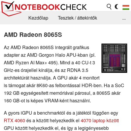
Kezdőlap
Tesztek / áttekintők
...
Hírek
GYIK / Technológia / Benchmarkok
AMD Radeon 8065S
Könyvtár
Kapcsolat
Az AMD Radeon 8065S integrált grafikus
adapter az AMD Gorgon Halo APU-kban (pl.
AMD Ryzen AI Max+ 495). Mind a 40 CU-t 3
GHz-es órajellel kínálja, és az RDNA 3.5
architektúrát használja. A GPU akár 4 monitort
is támogat akár 8K60-as felbontással HDR-ben. Ha a SoC
192 GB egységesített memóriával párosul, a 8065S akár
160 GB-ot is képes VRAM-ként használni.
A gyors iGPU a benchmarktól és a játéktól függően egy
RTX 4060
és a között helyezkedik el
4070 laptop között
GPU között helyezkedik el, és így a legigényesebb