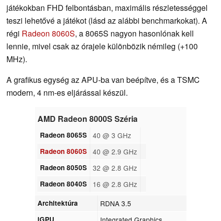
játékokban FHD felbontásban, maximális részletességgel
teszi lehetővé a játékot (lásd az alábbi benchmarkokat). A
régi
Radeon 8060S
, a 8065S nagyon hasonlónak kell
lennie, mivel csak az órajele különbözik némileg (+100
MHz).
A grafikus egység az APU-ba van beépítve, és a TSMC
modern, 4 nm-es eljárással készül.
AMD Radeon 8000S Széria
Radeon 8065S
40 @ 3 GHz
Radeon 8060S
40 @ 2.9 GHz
Radeon 8050S
32 @ 2.8 GHz
Radeon 8040S
16 @ 2.8 GHz
Architektúra
RDNA 3.5
iGPU
Integrated Graphics