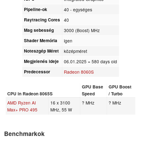
Pipeline-ok
40 - egységes
Raytracing Cores
40
Mag sebesség
3000 (Boost) MHz
Shader Memória
igen
Noteszgép Méret
középméret
Megjelenés ideje
06.01.2025
= 580 days old
Predecessor
Radeon 8060S
GPU Base
GPU Boost
CPU in Radeon 8065S
Speed
/ Turbo
AMD Ryzen AI
16 x 3100
? MHz
? MHz
Max+ PRO 495
MHz, 55 W
Benchmarkok