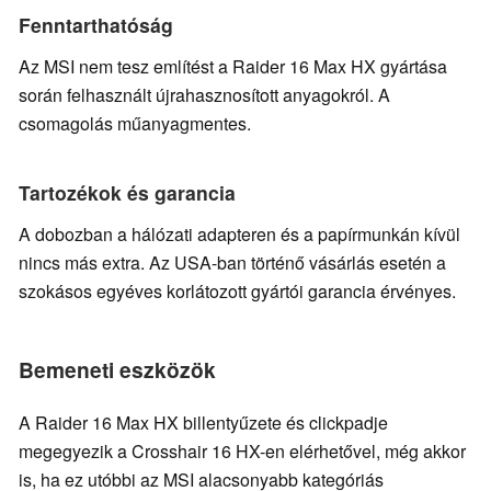
Fenntarthatóság
Az MSI nem tesz említést a Raider 16 Max HX gyártása
során felhasznált újrahasznosított anyagokról. A
csomagolás műanyagmentes.
Tartozékok és garancia
A dobozban a hálózati adapteren és a papírmunkán kívül
nincs más extra. Az USA-ban történő vásárlás esetén a
szokásos egyéves korlátozott gyártói garancia érvényes.
Bemeneti eszközök
A Raider 16 Max HX billentyűzete és clickpadje
megegyezik a Crosshair 16 HX-en elérhetővel, még akkor
is, ha ez utóbbi az MSI alacsonyabb kategóriás