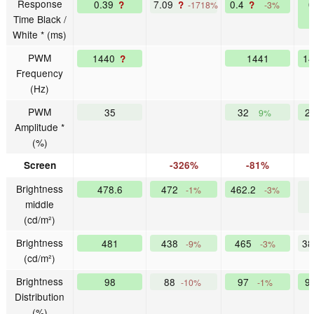
Response
0.39
7.09
0.4
?
?
?
-1718%
-3%
Time Black /
White * (ms)
PWM
1440
1441
1
?
Frequency
(Hz)
PWM
35
32
2
9%
Amplitude *
(%)
Screen
-326%
-81%
Brightness
478.6
472
462.2
-1%
-3%
middle
(cd/m²)
Brightness
481
438
465
3
-9%
-3%
(cd/m²)
Brightness
98
88
97
9
-10%
-1%
Distribution
(%)