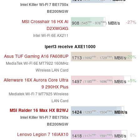
Intel Killer Wi-Fi 7 BE1750x
BE200NGW
MSI Crosshair 16 HX AI
-27%
908
MBit/s
min
max
(545
- 976
)
D2XWGKG
Intel Wi-Fi 6E AX211
iperf3 receive AXE11000
Asus TUF Gaming A16 FA608UP
+20%
1713
MBit/s
min
max
(1692
- 1729
)
MediaTek Wi-Fi 6E MT7922 160MHz
Wireless LAN Card
Alienware 16X Aurora Core Ultra
+5%
1497
MBit/s
min
max
(1185
- 1696
)
9 290HX Plus
Mediatek Wi-Fi 7 MT7925 Wireless
LAN Card
MSI Raider 16 Max HX B2WJ
1424
MBit/s
min
max
(1293
- 1504
)
Intel Killer Wi-Fi 7 BE1750x
BE200NGW
Lenovo Legion 7 16IAX10
0%
1418
MBit/s
min
max
(1171
- 1591
)