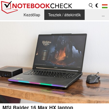
Kezdőlap
Tesztek / áttekintők
...
Hírek
GYIK / Technológia / Benchmarkok
Könyvtár
Kapcsolat
MSI Raider 16 Max HX laptop