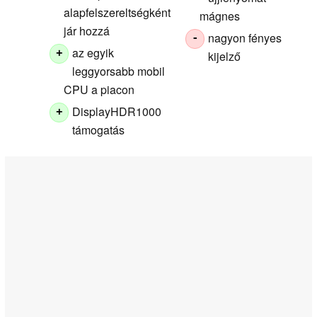
alapfelszereltségként
mágnes
jár hozzá
nagyon fényes
-
az egyik
+
kijelző
leggyorsabb mobil
CPU a piacon
DisplayHDR1000
+
támogatás