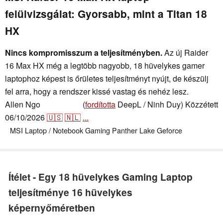
felülvizsgálat: Gyorsabb, mint a Titan 18
HX
Nincs kompromisszum a teljesítményben.
Az új Raider
16 Max HX még a legtöbb nagyobb, 18 hüvelykes gamer
laptophoz képest is őrületes teljesítményt nyújt, de készülj
fel arra, hogy a rendszer kissé vastag és nehéz lesz.
Allen Ngo
(
fordította
DeepL / Ninh Duy)
Közzétett
,
👁
Allen Ngo
06/10/2026
🇺🇸
🇳🇱
...
MSI
Laptop / Notebook
Gaming
Panther Lake
Geforce
Ítélet - Egy 18 hüvelykes Gaming Laptop
teljesítménye 16 hüvelykes
képernyőméretben