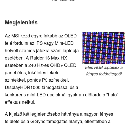
Megjelenítés
Az MSI kezd egyre inkább az OLED
felé fordulni az IPS vagy Mini-LED
helyett számos játékra szánt laptopja
esetében. A Raider 16 Max HX
esetében a 240 Hz-es QHD+ OLED
Éles RGB alpixelek a
panel éles, tökéletes fekete
fényes fedőrétegből
szintekkel, pontos P3 színekkel,
DisplayHDR1000 támogatással és a
konkurens mini-LED opcióknál gyakran előforduló "halo"
effektus nélkül.
A kijelző két legjelentősebb hátránya a nagyon fényes
felülete és a G-Sync támogatás hiánya, ellentétben a