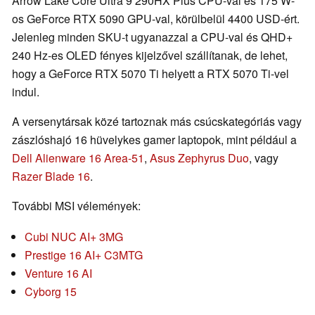
Arrow Lake Core Ultra 9 290HX Plus CPU-val és 175 W-
os GeForce RTX 5090 GPU-val, körülbelül 4400 USD-ért.
Jelenleg minden SKU-t ugyanazzal a CPU-val és QHD+
240 Hz-es OLED fényes kijelzővel szállítanak, de lehet,
hogy a GeForce RTX 5070 Ti helyett a RTX 5070 Ti-vel
indul.
A versenytársak közé tartoznak más csúcskategóriás vagy
zászlóshajó 16 hüvelykes gamer laptopok, mint például a
Dell Alienware 16 Area-51
,
Asus Zephyrus Duo
, vagy
Razer Blade 16
.
További MSI vélemények:
Cubi NUC AI+ 3MG
Prestige 16 AI+ C3MTG
Venture 16 AI
Cyborg 15