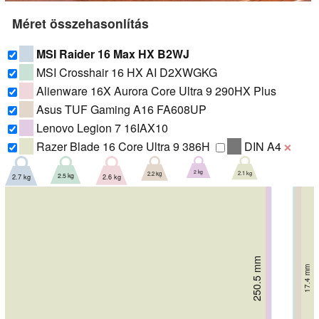
Méret összehasonlítás
MSI Raider 16 Max HX B2WJ
MSI Crosshair 16 HX AI D2XWGKG
Alienware 16X Aurora Core Ultra 9 290HX Plus
Asus TUF Gaming A16 FA608UP
Lenovo Legion 7 16IAX10
Razer Blade 16 Core Ultra 9 386H
DIN A4
❌
2 kg
2.1 kg
2.2 kg
2.5 kg
2.7 kg
2.6 kg
250.5 mm
265.43 mm
263.4 mm
266.4 mm
269.7 mm
17.4 mm
269 mm
17.9 mm
23.4 mm
27.9 mm
25.7 mm
28.9 mm