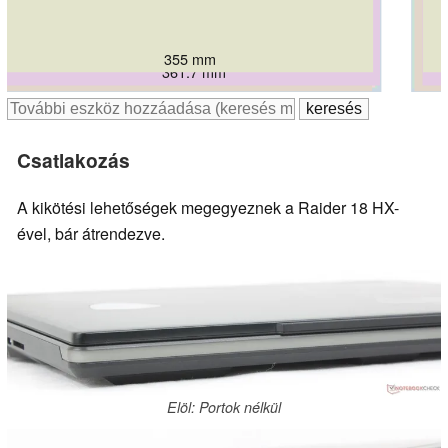
355 mm
361.7 mm
356.98 mm
359 mm
354 mm
363 mm
Csatlakozás
A kikötési lehetőségek megegyeznek a Raider 18 HX-
ével, bár átrendezve.
Elöl: Portok nélkül