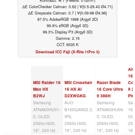
Kontraszt: ∞:1 (Fekete: 0 cd/m²)
ΔE ColorChecker Calman: 0.62 | ∀{0.5-29.43 Ø4.71}
ΔE Greyscale Calman: 0.7 | ∀{0.09-98 Ø4.96}
87.5% AdobeRGB 1998 (Argyll 3D)
99.9% sRGB (Argyll 3D)
99.3% Display P3 (Argyll 3D)
Gamma: 2.16
CCT: 6535 K
Download ICC Fájl (X-Rite i1Pro 3)
Ali
16X
MSI Raider 16
MSI Crosshair
Razer Blade
Cor
Max HX
16 HX AI
16 Core Ultra
9 
B2WJ
D2XWGKG
9 386H
Plu
Samsung
AUO
Samsung
Sa
ATNA60HU01-
B160QAN02.3,
ATNA60HU06-
16
0, OLED,
IPS,
0, OLED,
OL
2560x1600,
2560x1600,
2560x1600,
256
16", 240 Hz
16", 240 Hz
16", 240 Hz
16"