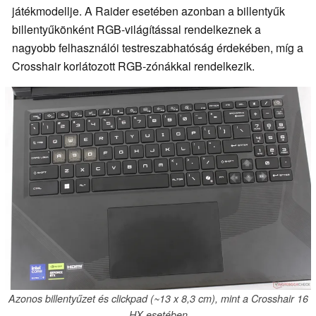
játékmodellje. A Raider esetében azonban a billentyűk
billentyűkönként RGB-világítással rendelkeznek a
nagyobb felhasználói testreszabhatóság érdekében, míg a
Crosshair korlátozott RGB-zónákkal rendelkezik.
Azonos billentyűzet és clickpad (~13 x 8,3 cm), mint a Crosshair 16
HX esetében