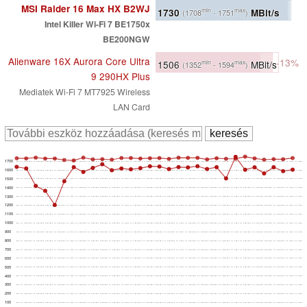
MSI Raider 16 Max HX B2WJ
1730
MBit/s
min
max
(1708
- 1751
)
Intel Killer Wi-Fi 7 BE1750x
BE200NGW
Alienware 16X Aurora Core Ultra
-13%
1506
MBit/s
min
max
(1352
- 1594
)
9 290HX Plus
Mediatek Wi-Fi 7 MT7925 Wireless
LAN Card
1700
1600
1500
1400
1300
1200
1100
1000
900
800
700
600
500
400
300
200
100