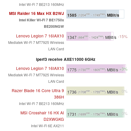
Intel Wi-Fi 7 BE213 160MHz
MSI Raider 16 Max HX B2WJ
1585
MBit/s
min
max
(1204
- 1749
)
Intel Killer Wi-Fi 7 BE1750x
BE200NGW
Lenovo Legion 7 16IAX10
-15%
1347
MBit/s
min
max
(664
- 1424
)
Mediatek Wi-Fi 7 MT7925 Wireless
LAN Card
iperf3 receive AXE11000 6GHz
Lenovo Legion 7 16IAX10
+3%
1775
MBit/s
min
max
(1730
- 1805
)
Mediatek Wi-Fi 7 MT7925 Wireless
LAN Card
Razer Blade 16 Core Ultra 9
0%
1736
MBit/s
min
max
(1708
- 1755
)
386H
Intel Wi-Fi 7 BE213 160MHz
MSI Crosshair 16 HX AI
0%
1731
MBit/s
min
max
(1699
- 1756
)
D2XWGKG
Intel Wi-Fi 6E AX211