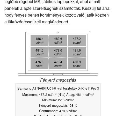
legtöbb régebbi MSI játékos laptopokkal, ahol a matt
panelek alapfelszereltségnek számítottak. Készülj fel arra,
hogy fényes beltéri körülmények között való játék közben
a tükröződéssel kell megküzdened.
486.4
483.6
487.2
cd/m²
cd/m²
cd/m²
481.5
478.6
481.6
cd/m²
cd/m²
cd/m²
476.8
476.4
480.9
cd/m²
cd/m²
cd/m²
Fényerő megoszlás
Samsung ATNA60HU01-0 -val tesztelték X-Rite i1Pro 3
Maximum: 487.2 cd/m² (Nits) Átlag: 481.4 cd/m²
Minimum: 22.6 cd/m²
Fényerő megoszlás: 98 %
Centrumban: 478.6 cd/m²