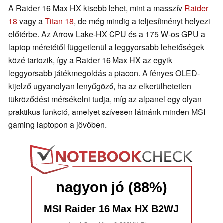
A Raider 16 Max HX kisebb lehet, mint a masszív
Raider
18
vagy a
Titan 18
, de még mindig a teljesítményt helyezi
előtérbe. Az Arrow Lake-HX CPU és a 175 W-os GPU a
laptop méretétől függetlenül a leggyorsabb lehetőségek
közé tartozik, így a Raider 16 Max HX az egyik
leggyorsabb játékmegoldás a piacon. A fényes OLED-
kijelző ugyanolyan lenyűgöző, ha az elkerülhetetlen
tükröződést mérsékelni tudja, míg az alpanel egy olyan
praktikus funkció, amelyet szívesen látnánk minden MSI
gaming laptopon a jövőben.
nagyon jó (88%)
MSI Raider 16 Max HX B2WJ