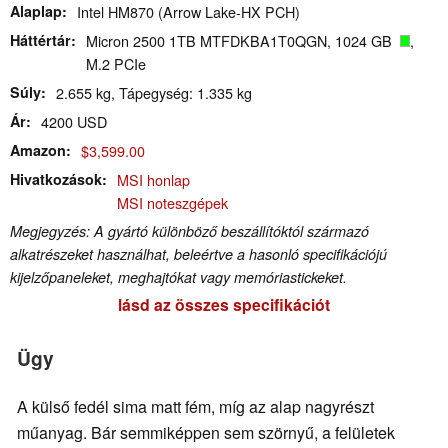
Alaplap
Intel HM870 (Arrow Lake-HX PCH)
Háttértár
Micron 2500 1TB MTFDKBA1T0QGN, 1024 GB
,
M.2 PCIe
Súly
2.655 kg, Tápegység: 1.335 kg
Ár
4200 USD
Amazon
$3,599.00
Hivatkozások
MSI honlap
MSI noteszgépek
Megjegyzés: A gyártó különböző beszállítóktól származó
alkatrészeket használhat, beleértve a hasonló specifikációjú
kijelzőpaneleket, meghajtókat vagy memóriastickeket.
lásd az összes specifikációt
Ügy
A külső fedél sima matt fém, míg az alap nagyrészt
műanyag. Bár semmiképpen sem szörnyű, a felületek