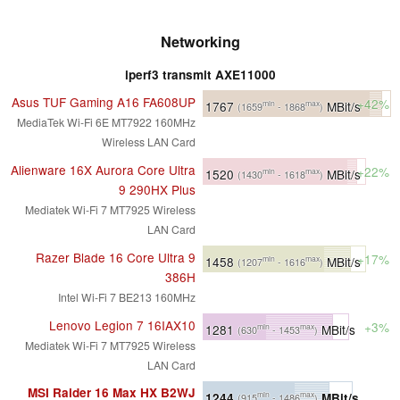
Networking
iperf3 transmit AXE11000
Asus TUF Gaming A16 FA608UP
+42%
1767
MBit/s
min
max
(1659
- 1868
)
MediaTek Wi-Fi 6E MT7922 160MHz
Wireless LAN Card
Alienware 16X Aurora Core Ultra
+22%
1520
MBit/s
min
max
(1430
- 1618
)
9 290HX Plus
Mediatek Wi-Fi 7 MT7925 Wireless
LAN Card
Razer Blade 16 Core Ultra 9
+17%
1458
MBit/s
min
max
(1207
- 1616
)
386H
Intel Wi-Fi 7 BE213 160MHz
Lenovo Legion 7 16IAX10
+3%
1281
MBit/s
min
max
(630
- 1453
)
Mediatek Wi-Fi 7 MT7925 Wireless
LAN Card
MSI Raider 16 Max HX B2WJ
1244
MBit/s
min
max
(915
- 1486
)