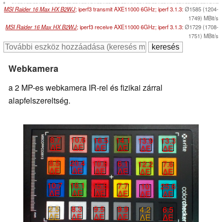
0
MSI Raider 16 Max HX B2WJ
; iperf3 transmit AXE11000 6GHz; iperf 3.1.3:
Ø1585 (1204-
1749) MBit/s
MSI Raider 16 Max HX B2WJ
; iperf3 receive AXE11000 6GHz; iperf 3.1.3:
Ø1729 (1708-
1751) MBit/s
Webkamera
a 2 MP-es webkamera IR-rel és fizikai zárral
alapfelszereltség.
8.7
10.6
16.5
14.1
13.9
13.3
∆E
∆E
∆E
∆E
∆E
∆E
8.5
20.4
10.8
6.1
12.2
7.6
∆E
∆E
∆E
∆E
∆E
∆E
10.7
16.1
15.5
7.7
10
25.6
∆E
∆E
∆E
∆E
∆E
∆E
2.5
8.3
9.5
9.9
4.2
6.5
∆E
∆E
∆E
∆E
∆E
∆E