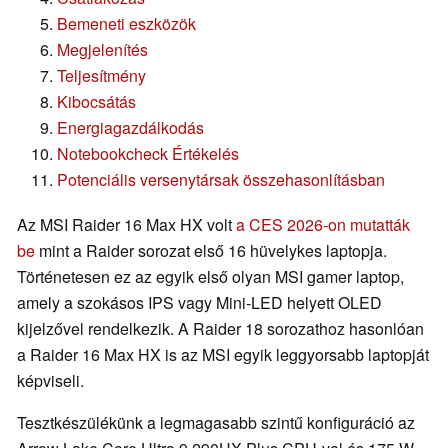
Bemeneti eszközök
Megjelenítés
Teljesítmény
Kibocsátás
Energiagazdálkodás
Notebookcheck Értékelés
Potenciális versenytársak összehasonlításban
Az MSI Raider 16 Max HX volt
a CES 2026-on mutatták
be
mint a Raider sorozat első 16 hüvelykes laptopja.
Történetesen ez az egyik első olyan MSI gamer laptop,
amely a szokásos IPS vagy Mini-LED helyett OLED
kijelzővel rendelkezik. A Raider 18 sorozathoz hasonlóan
a Raider 16 Max HX is az MSI egyik leggyorsabb laptopját
képviseli.
Tesztkészülékünk a legmagasabb szintű konfiguráció az