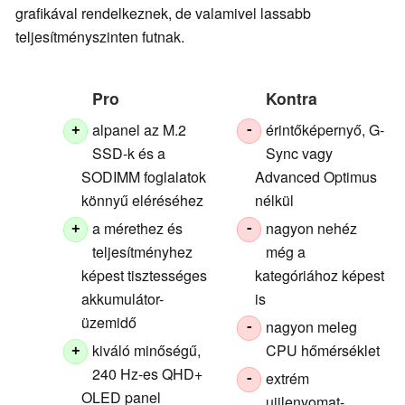
grafikával rendelkeznek, de valamivel lassabb
teljesítményszinten futnak.
Pro
Kontra
alpanel az M.2
érintőképernyő, G-
+
-
SSD-k és a
Sync vagy
SODIMM foglalatok
Advanced Optimus
könnyű eléréséhez
nélkül
a mérethez és
nagyon nehéz
+
-
teljesítményhez
még a
képest tisztességes
kategóriához képest
akkumulátor-
is
üzemidő
nagyon meleg
-
kiváló minőségű,
CPU hőmérséklet
+
240 Hz-es QHD+
extrém
-
OLED panel
ujjlenyomat-