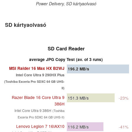
Power Delivery, SD kártyaolvasó
SD kártyaolvasó
SD Card Reader
average JPG Copy Test (av. of 3 runs)
MSI Raider 16 Max HX B2WJ
196.2
MB/s
Intel Core Ultra 9 290HX Plus
(Toshiba Exceria Pro SDXC 64 GB UHS-
II)
Razer Blade 16 Core Ultra 9
151.3
MB/s
-23%
386H
Intel Core Ultra 9 386H
(Toshiba
Exceria Pro SDXC 64 GB UHS-II)
Lenovo Legion 7 16IAX10
116.2
MB/s
-41%