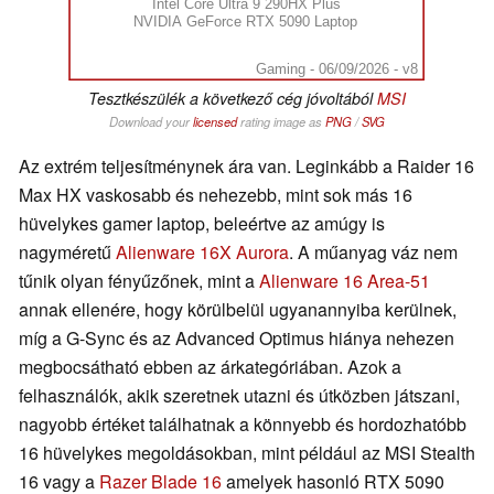
Intel Core Ultra 9 290HX Plus
NVIDIA GeForce RTX 5090 Laptop
Gaming - 06/09/2026 - v8
Tesztkészülék a következő cég jóvoltából
MSI
Download your
licensed
rating image as
PNG
/
SVG
Az extrém teljesítménynek ára van. Leginkább a Raider 16
Max HX vaskosabb és nehezebb, mint sok más 16
hüvelykes gamer laptop, beleértve az amúgy is
nagyméretű
Alienware 16X Aurora
. A műanyag váz nem
tűnik olyan fényűzőnek, mint a
Alienware 16 Area-51
annak ellenére, hogy körülbelül ugyanannyiba kerülnek,
míg a G-Sync és az Advanced Optimus hiánya nehezen
megbocsátható ebben az árkategóriában. Azok a
felhasználók, akik szeretnek utazni és útközben játszani,
nagyobb értéket találhatnak a könnyebb és hordozhatóbb
16 hüvelykes megoldásokban, mint például az MSI Stealth
16 vagy a
Razer Blade 16
amelyek hasonló RTX 5090