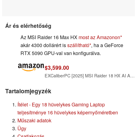
Ár és elérhetőség
Az MSI Raider 16 Max HX
most az Amazonon
akár 4300 dollárért is
szállítható
, ha a GeForce
RTX 5090 GPU-val van konfigurálva.
$3,599.00
EXCaliberPC [2025] MSI Raider 18 HX AI A2XWIG-014US (Intel Core Ultra 9 285HX, 64GB DDR5 RAM, 4TB NVMe SSD, NVIDIA GeForce RTX 5080, 18" UHD+ mini LED, Windows 11) Gaming Laptop
Tartalomjegyzék
Ítélet - Egy 18 hüvelykes Gaming Laptop
teljesítménye 16 hüvelykes képernyőméretben
Műszaki adatok
Ügy
Csatlakozás