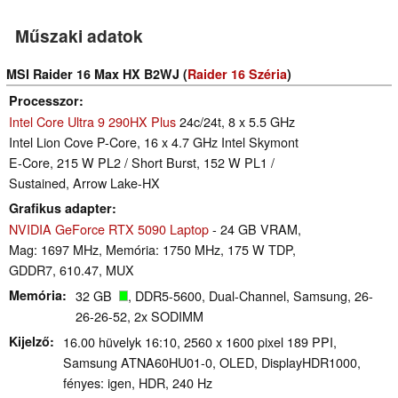
Műszaki adatok
MSI Raider 16 Max HX B2WJ (
Raider 16 Széria
)
Processzor
Intel Core Ultra 9 290HX Plus
24c/24t, 8 x 5.5 GHz
Intel Lion Cove P-Core, 16 x 4.7 GHz Intel Skymont
E-Core, 215 W PL2 / Short Burst, 152 W PL1 /
Sustained, Arrow Lake-HX
Grafikus adapter
NVIDIA GeForce RTX 5090 Laptop
- 24 GB VRAM,
Mag: 1697 MHz, Memória: 1750 MHz, 175 W TDP,
GDDR7, 610.47, MUX
Memória
32 GB
, DDR5-5600, Dual-Channel, Samsung, 26-
26-26-52, 2x SODIMM
Kijelző
16.00 hüvelyk 16:10, 2560 x 1600 pixel 189 PPI,
Samsung ATNA60HU01-0, OLED, DisplayHDR1000,
fényes: igen, HDR, 240 Hz