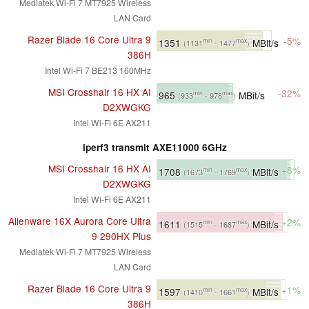
Mediatek Wi-Fi 7 MT7925 Wireless
LAN Card
Razer Blade 16 Core Ultra 9
-5%
1351
MBit/s
min
max
(1131
- 1477
)
386H
Intel Wi-Fi 7 BE213 160MHz
MSI Crosshair 16 HX AI
-32%
965
MBit/s
min
max
(933
- 978
)
D2XWGKG
Intel Wi-Fi 6E AX211
iperf3 transmit AXE11000 6GHz
MSI Crosshair 16 HX AI
+8%
1708
MBit/s
min
max
(1673
- 1769
)
D2XWGKG
Intel Wi-Fi 6E AX211
Alienware 16X Aurora Core Ultra
+2%
1611
MBit/s
min
max
(1515
- 1687
)
9 290HX Plus
Mediatek Wi-Fi 7 MT7925 Wireless
LAN Card
Razer Blade 16 Core Ultra 9
+1%
1597
MBit/s
min
max
(1410
- 1661
)
386H