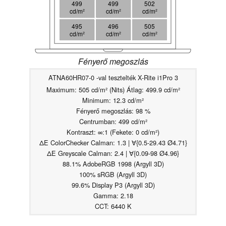
499
499
502
cd/m²
cd/m²
cd/m²
495
496
505
cd/m²
cd/m²
cd/m²
Fényerő megoszlás
ATNA60HR07-0 -val tesztelték X-Rite i1Pro 3
Maximum: 505 cd/m² (Nits) Átlag: 499.9 cd/m²
Minimum: 12.3 cd/m²
Fényerő megoszlás: 98 %
Centrumban: 499 cd/m²
Kontraszt: ∞:1 (Fekete: 0 cd/m²)
ΔE ColorChecker Calman: 1.3 | ∀{0.5-29.43 Ø4.71}
ΔE Greyscale Calman: 2.4 | ∀{0.09-98 Ø4.96}
88.1% AdobeRGB 1998 (Argyll 3D)
100% sRGB (Argyll 3D)
99.6% Display P3 (Argyll 3D)
Gamma: 2.18
CCT: 6440 K