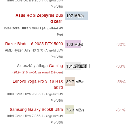
(Angelbird AV
Pro V60)
Asus ROG Zephyrus Duo
197
MB/s
GX651
Intel Core Ultra 9 386H
(Angelbird AV
Pro)
Razer Blade 16 2025 RTX 5090
133
MB/s
-32%
AMD Ryzen AI 9 HX 370
(Angelbird AV
Pro V60)
Az osztály átlaga
Gaming
131.2
MB/s
-33%
(
20.9 - 210, n=54, az elmúlt 2 évben
)
Lenovo Yoga Pro 9i 16 RTX
82.7
MB/s
-58%
5070
Intel Core Ultra 9 285H
(Angelbird AV
Pro V60)
Samsung Galaxy Book6 Ultra
76.3
MB/s
-61%
Intel Core Ultra 7 356H
(Angelbird AV
Pro V60)