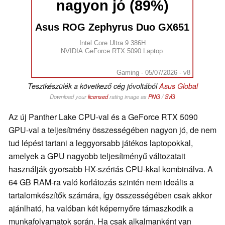
nagyon jó (89%)
Asus ROG Zephyrus Duo GX651
Intel Core Ultra 9 386H
NVIDIA GeForce RTX 5090 Laptop
Gaming - 05/07/2026 - v8
Tesztkészülék a következő cég jóvoltából
Asus Global
Download your
licensed
rating image as
PNG
/
SVG
Az új Panther Lake CPU-val és a GeForce RTX 5090
GPU-val a teljesítmény összességében nagyon jó, de nem
tud lépést tartani a leggyorsabb játékos laptopokkal,
amelyek a GPU nagyobb teljesítményű változatait
használják gyorsabb HX-szériás CPU-kkal kombinálva. A
64 GB RAM-ra való korlátozás szintén nem ideális a
tartalomkészítők számára, így összességében csak akkor
ajánlható, ha valóban két képernyőre támaszkodik a
munkafolyamatok során. Ha csak alkalmanként van