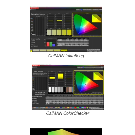
CalMAN telítettség
CalMAN ColorChecker