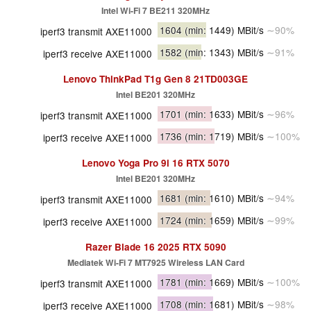
Intel Wi-Fi 7 BE211 320MHz
1604
(min: 1449)
MBit/s
∼90%
iperf3 transmit AXE11000
1582
(min: 1343)
MBit/s
∼91%
iperf3 receive AXE11000
Lenovo ThinkPad T1g Gen 8 21TD003GE
Intel BE201 320MHz
1701
(min: 1633)
MBit/s
∼96%
iperf3 transmit AXE11000
1736
(min: 1719)
MBit/s
∼100%
iperf3 receive AXE11000
Lenovo Yoga Pro 9i 16 RTX 5070
Intel BE201 320MHz
1681
(min: 1610)
MBit/s
∼94%
iperf3 transmit AXE11000
1724
(min: 1659)
MBit/s
∼99%
iperf3 receive AXE11000
Razer Blade 16 2025 RTX 5090
Mediatek Wi-Fi 7 MT7925 Wireless LAN Card
1781
(min: 1669)
MBit/s
∼100%
iperf3 transmit AXE11000
1708
(min: 1681)
MBit/s
∼98%
iperf3 receive AXE11000