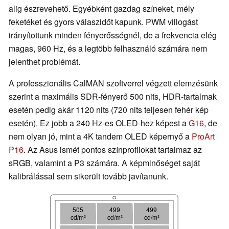
alig észrevehető. Egyébként gazdag színeket, mély
feketéket és gyors válaszidőt kapunk. PWM villogást
irányítottunk minden fényerősségnél, de a frekvencia elég
magas, 960 Hz, és a legtöbb felhasználó számára nem
jelenthet problémát.
A professzionális CalMAN szoftverrel végzett elemzésünk
szerint a maximális SDR-fényerő 500 nits, HDR-tartalmak
esetén pedig akár 1120 nits (720 nits teljesen fehér kép
esetén). Ez jobb a 240 Hz-es OLED-hez képest a
G16
, de
nem olyan jó, mint a 4K tandem OLED képernyő a
ProArt
P16
. Az Asus ismét pontos színprofilokat tartalmaz az
sRGB, valamint a P3 számára. A képminőséget saját
kalibrálással sem sikerült tovább javítanunk.
505
499
499
cd/m²
cd/m²
cd/m²