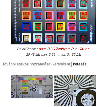
21.9
17.8
26
31.7
29.1
20.1
∆E
∆E
∆E
∆E
∆E
∆E
25
26.5
16.8
15.3
15.5
25.1
∆E
∆E
∆E
∆E
∆E
∆E
8.5
24
26
13.1
20.9
24.3
∆E
∆E
∆E
∆E
∆E
∆E
2.3
17.1
20.8
24.7
25.1
14.1
∆E
∆E
∆E
∆E
∆E
∆E
ColorChecker
Asus ROG Zephyrus Duo GX651
:
20.48 ∆E min: 2.33 - max: 31.65 ∆E