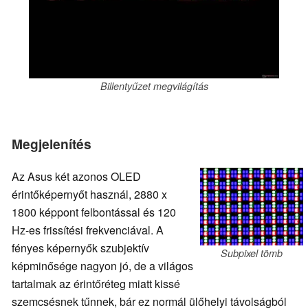
Billentyűzet megvilágítás
Megjelenítés
Az Asus két azonos OLED
érintőképernyőt használ, 2880 x
1800 képpont felbontással és 120
Hz-es frissítési frekvenciával. A
fényes képernyők szubjektív
Subpixel tömb
képminősége nagyon jó, de a világos
tartalmak az érintőréteg miatt kissé
szemcsésnek tűnnek, bár ez normál ülőhelyi távolságból