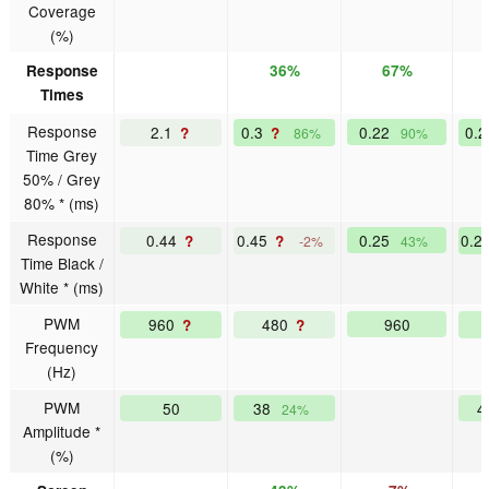
Coverage
(%)
Response
36%
67%
Times
Response
2.1
0.3
0.22
0.
?
?
86%
90%
Time Grey
50% / Grey
80% * (ms)
Response
0.44
0.45
0.25
0.2
?
?
-2%
43%
Time Black /
White * (ms)
PWM
960
480
960
?
?
Frequency
(Hz)
PWM
50
38
4
24%
Amplitude *
(%)