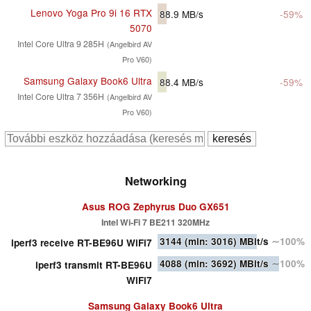
Lenovo Yoga Pro 9i 16 RTX
88.9
MB/s
-59%
5070
Intel Core Ultra 9 285H
(Angelbird AV
Pro V60)
Samsung Galaxy Book6 Ultra
88.4
MB/s
-59%
Intel Core Ultra 7 356H
(Angelbird AV
Pro V60)
Networking
Asus ROG Zephyrus Duo GX651
Intel Wi-Fi 7 BE211 320MHz
3144
(min: 3016)
MBit/s
∼100%
iperf3 receive RT-BE96U WiFi7
4088
(min: 3692)
MBit/s
∼100%
iperf3 transmit RT-BE96U
WiFi7
Samsung Galaxy Book6 Ultra