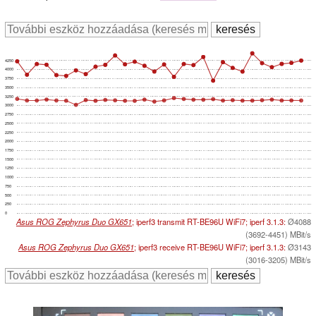
4250
4000
3750
3500
3250
3000
2750
2500
2250
2000
1750
1500
1250
1000
750
500
250
0
Asus ROG Zephyrus Duo GX651
; iperf3 transmit RT-BE96U WiFi7; iperf 3.1.3:
Ø4088
(3692-4451) MBit/s
Asus ROG Zephyrus Duo GX651
; iperf3 receive RT-BE96U WiFi7; iperf 3.1.3:
Ø3143
(3016-3205) MBit/s