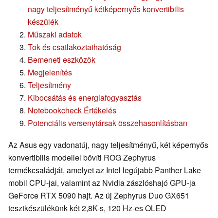
nagy teljesítményű kétképernyős konvertibilis
készülék
Műszaki adatok
Tok és csatlakoztathatóság
Bemeneti eszközök
Megjelenítés
Teljesítmény
Kibocsátás és energiafogyasztás
Notebookcheck Értékelés
Potenciális versenytársak összehasonlításban
Az Asus egy vadonatúj, nagy teljesítményű, két képernyős
konvertibilis modellel bővíti ROG Zephyrus
termékcsaládját, amelyet az Intel legújabb Panther Lake
mobil CPU-jai, valamint az Nvidia zászlóshajó GPU-ja
GeForce RTX 5090 hajt. Az új Zephyrus Duo GX651
tesztkészülékünk két 2,8K-s, 120 Hz-es OLED