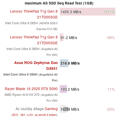
maximum AS SSD Seq Read Test (1GB)
Lenovo ThinkPad T1g Gen 8
1455.3
MB/s
+571%
21TD003GE
Intel Core Ultra 9 285H
(ADATA SD8.0
Express 512 GB)
Lenovo ThinkPad T1g Gen 8
91.2
MB/s
-58%
21TD003GE
Intel Core Ultra 9 285H
(Angelbird AV
Pro V60)
Asus ROG Zephyrus Duo
216.8
MB/s
GX651
Intel Core Ultra 9 386H
(Angelbird AV
Pro)
Razer Blade 16 2025 RTX 5090
193.2
MB/s
-11%
AMD Ryzen AI 9 HX 370
(Angelbird AV
Pro V60)
Az osztály átlaga
Gaming
167.4
MB/s
-23%
(
25.5 - 261, n=51, az elmúlt 2 évben
)