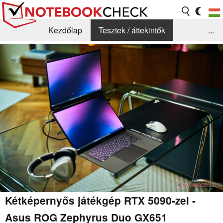
Kezdőlap
Tesztek / áttekintők
...
Hírek
GYIK / Technológia / Benchmarkok
Könyvtár
Kapcsolat
Kétképernyős játékgép RTX 5090-zel -
Asus ROG Zephyrus Duo GX651