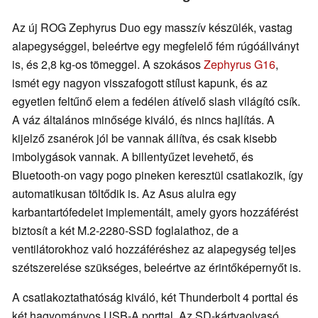
Az új ROG Zephyrus Duo egy masszív készülék, vastag
alapegységgel, beleértve egy megfelelő fém rúgóállványt
is, és 2,8 kg-os tömeggel. A szokásos
Zephyrus G16
,
ismét egy nagyon visszafogott stílust kapunk, és az
egyetlen feltűnő elem a fedélen átívelő slash világító csík.
A váz általános minősége kiváló, és nincs hajlítás. A
kijelző zsanérok jól be vannak állítva, és csak kisebb
imbolygások vannak. A billentyűzet levehető, és
Bluetooth-on vagy pogo pineken keresztül csatlakozik, így
automatikusan töltődik is. Az Asus alulra egy
karbantartófedelet implementált, amely gyors hozzáférést
biztosít a két M.2-2280-SSD foglalathoz, de a
ventilátorokhoz való hozzáféréshez az alapegység teljes
szétszerelése szükséges, beleértve az érintőképernyőt is.
A csatlakoztathatóság kiváló, két Thunderbolt 4 porttal és
két hagyományos USB-A porttal. Az SD-kártyaolvasó