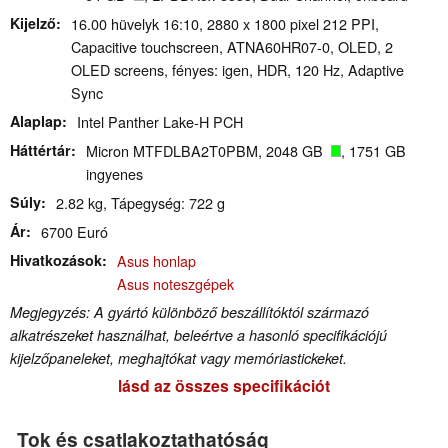
Kijelző
16.00 hüvelyk 16:10, 2880 x 1800 pixel 212 PPI,
Capacitive touchscreen, ATNA60HR07-0, OLED, 2
OLED screens, fényes: igen, HDR, 120 Hz, Adaptive
Sync
Alaplap
Intel Panther Lake-H PCH
Háttértár
Micron MTFDLBA2T0PBM, 2048 GB
, 1751 GB
ingyenes
Súly
2.82 kg, Tápegység: 722 g
Ár
6700 Euró
Hivatkozások
Asus honlap
Asus noteszgépek
Megjegyzés: A gyártó különböző beszállítóktól származó
alkatrészeket használhat, beleértve a hasonló specifikációjú
kijelzőpaneleket, meghajtókat vagy memóriastickeket.
lásd az összes specifikációt
Tok és csatlakoztathatóság