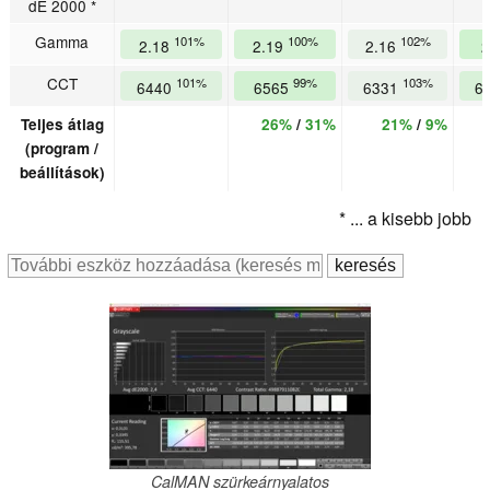
dE 2000 *
Gamma
101%
100%
102%
2.18
2.19
2.16
2
CCT
101%
99%
103%
6440
6565
6331
6
Teljes átlag
26%
/
31%
21%
/
9%
(program /
beállítások)
* ... a kisebb jobb
CalMAN szürkeárnyalatos