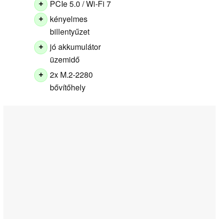
PCIe 5.0 / Wi-Fi 7
+
kényelmes
+
billentyűzet
jó akkumulátor
+
üzemidő
2x M.2-2280
+
bővítőhely