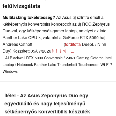
felülvizsgálata
Multitasking tökéletesség?
Az Asus új szintre emeli a
kétképernyős konvertibilis koncepciót az új ROG Zephyrus
Duo-val, egy kétképernyős gamer laptop, amelyet az Intel
Panther Lake CPU-k, valamint a GeForce RTX 5090 hajt.
Andreas Osthoff
(
fordította
DeepL / Ninh
,
👁
Andreas Osthoff
Duy)
Közzétett
05/07/2026
🇺🇸
🇳🇱
...
AI
Blackwell RTX 5000
Convertible / 2-in-1
Gaming
Geforce
Intel
Laptop / Notebook
Panther Lake
Thunderbolt
Touchscreen
Wi-Fi 7
Windows
Ítélet - Az Asus Zepohyrus Duo egy
egyedülálló és nagy teljesítményű
kétképernyős konvertibilis készülék