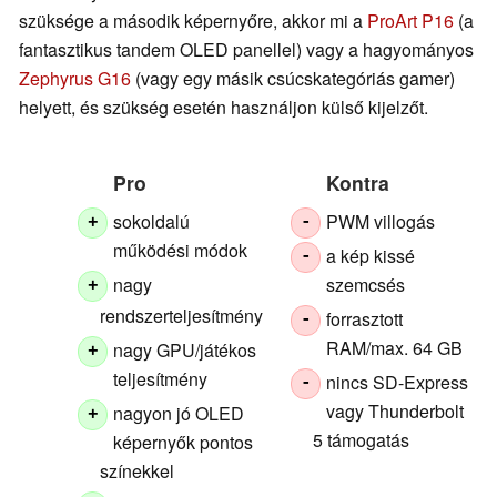
szüksége a második képernyőre, akkor mi a
ProArt P16
(a
fantasztikus tandem OLED panellel) vagy a hagyományos
Zephyrus G16
(vagy egy másik csúcskategóriás gamer)
helyett, és szükség esetén használjon külső kijelzőt.
Pro
Kontra
sokoldalú
PWM villogás
+
-
működési módok
a kép kissé
-
nagy
szemcsés
+
rendszerteljesítmény
forrasztott
-
RAM/max. 64 GB
nagy GPU/játékos
+
teljesítmény
nincs SD-Express
-
vagy Thunderbolt
nagyon jó OLED
+
5 támogatás
képernyők pontos
színekkel