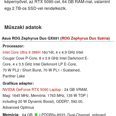
képernyővel, az RTX 5090-cel, 64 GB RAM-mal, valamint
egy 2 TB-os SSD-vel rendelkezik.
Műszaki adatok
Asus ROG Zephyrus Duo GX651 (
ROG Zephyrus Duo Széria
)
Processzor
Intel Core Ultra 9 386H
16c/16t, 4 x 4.9 GHz Intel
Cougar Cove P-Core, 8 x 3.9 GHz Intel Darkmont E-
Core, 4 x 3.5 GHz Intel Darkmont LP E-Core,
70 W PL2 / Short Burst, 70 W PL1 / Sustained,
Panther Lake
Grafikus adapter
NVIDIA GeForce RTX 5090 Laptop
- 24 GB VRAM,
Mag: 1645 MHz, Memória: 1763 MHz, 135 W TDP (
including 20 W Dynamic Boost), GDDR7, 592.00,
Advanced Optimus
Memória
64 GB
, LPDDR5x-8533, Dual-Channel, onboard