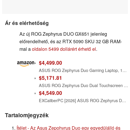
Ár és elérhetőség
Az új ROG Zephyrus DUO GX651 jelenleg
előrendelhető, és az RTX 5090 SKU 32 GB RAM-
mal a
oldalon 5499 dollárért érhető el
.
$4,499.00
ASUS ROG Zephyrus Duo Gaming Laptop, 16” OLED ROG Nebula HDR 16:10 3K 120Hz/0.2ms, the Intel Core Ultra 9 386H Processor, NVIDIA GeForce RTX 5070Ti Laptop GPU, 32GB LPDDR5X, 1TB PCIe 4.0 NVMe M.2 SSD
$5,171.81
ASUS ROG Zephyrus Duo Dual Touchscreen Detachable 16" 3K OLED ROG Nebula HDR 120Hz Copilot+ PC Gaming Notebook Intel Core Ultra 9 386H 32GB RAM 1TB SSD NVIDIA GeForce RTX 5090 Stellar Grey
$4,549.00
EXCaliberPC [2026] ASUS ROG Zephyrus Duo GX651AR-DB96 (Intel Ultra 9 386H, 32GB RAM, 1TB NVMe SSD, NVIDIA GeForce RTX 5070Ti, 16" 120Hz OLED Touch, Windows 11) Gaming Laptop
Tartalomjegyzék
Ítélet - Az Asus Zepohyrus Duo egy egyedülálló és