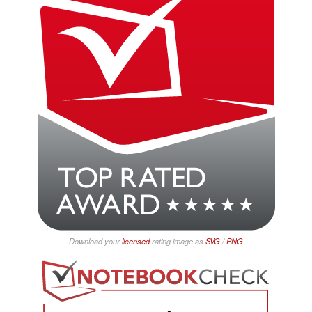
Download your
licensed
rating image as
SVG
/
PNG