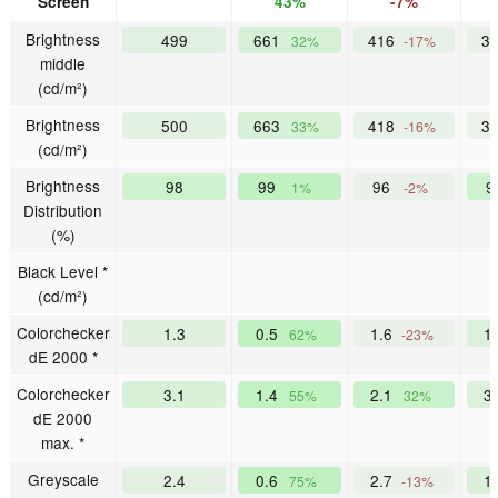
Screen
43%
-7%
Brightness
499
661
416
3
32%
-17%
middle
(cd/m²)
Brightness
500
663
418
3
33%
-16%
(cd/m²)
Brightness
98
99
96
9
1%
-2%
Distribution
(%)
Black Level *
(cd/m²)
Colorchecker
1.3
0.5
1.6
1
62%
-23%
dE 2000 *
Colorchecker
3.1
1.4
2.1
3
55%
32%
dE 2000
max. *
Greyscale
2.4
0.6
2.7
1
75%
-13%