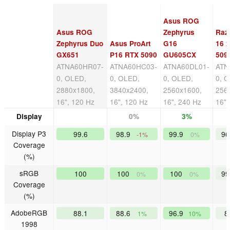
Asus ROG
Asus ROG
Zephyrus
Raz
Zephyrus Duo
Asus ProArt
G16
16 
GX651
P16 RTX 5090
GU605CX
509
ATNA60HR07-
ATNA60HC03-
ATNA60DL01-
ATN
0, OLED,
0, OLED,
0, OLED,
0, 
2880x1800,
3840x2400,
2560x1600,
256
16", 120 Hz
16", 120 Hz
16", 240 Hz
16",
Display
0%
3%
Display P3
99.6
98.9
99.9
96
-1%
0%
Coverage
(%)
sRGB
100
100
100
99
0%
0%
Coverage
(%)
AdobeRGB
88.1
88.6
96.9
8
1%
10%
1998