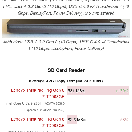
FRL, USB-A 3.2 Gen.2 (10 Gbps), USB-C 4.0 w/ Thunderbolt 4 (40
Gbps, DisplayPort, Power Delivery), 3,5 mm sztereó
Jobb oldal: USB-A 3.2 Gen.2 (10 Gbps), USB-C 4.0 w/ Thunderbolt
4 (40 Gbps, DisplayPort, Power Delivery)
SD Card Reader
average JPG Copy Test (av. of 3 runs)
Lenovo ThinkPad T1g Gen 8
531
MB/s
+170%
21TD003GE
Intel Core Ultra 9 285H
(ADATA SD8.0
Express 512 GBAV Pro V60)
Lenovo ThinkPad T1g Gen 8
82.6
MB/s
-58%
21TD003GE
Intel Core Ultra 9 285H