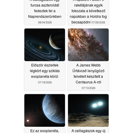
furcsa aszteroidát
rakétájának egyik
fedeztek fel a
fokozata a következő
Naprendszerünkben
napokban a Holdra fog
becsapódni
08/04/2026
07/29/2026
Először észleltek
A James Webb
légkört egy sziklás
Űrtávcső lenyűgöző
exoplanéta körül
felvételt készített a
Centaurus A-ról
07/18/2026
07/13/2026
Ez az exoplanéta,
A csillagászok egy új