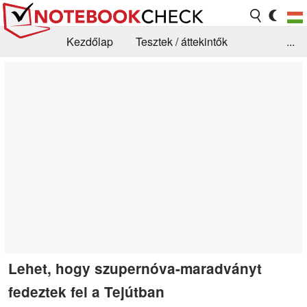
Kezdőlap
Tesztek / áttekintők
...
Hírek
GYIK / Technológia / Benchmarkok
Könyvtár
Kapcsolat
Lehet, hogy szupernóva-maradványt
fedeztek fel a Tejútban