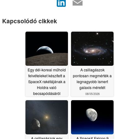
Kapcsolódó cikkek
Egy dél-koreai műhold
A csillagászok
felvételeket készített a
pontosan megmérték a
SpaceX rakétájának a
legnagyobb ismert
Holdra való
galaxis méretét
becsapódásáról
08/05/2026
08/09/2026
A csillagászok egy
A SpaceX Falcon 9