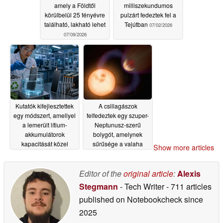
amely a Földtől
milliszekundumos
körülbelül 25 fényévre
pulzárt fedeztek fel a
található, lakható lehet
Tejútban
07/02/2026
07/09/2026
Kutatók kifejlesztettek
A csillagászok
egy módszert, amellyel
felfedeztek egy szuper-
a lemerült lítium-
Neptunusz-szerű
akkumulátorok
bolygót, amelynek
kapacitását közel
sűrűsége a valaha
Show more articles
100%-ra lehet
mért legalacsonyabb
visszaállítani
06/28/2026
06/16/2026
Editor of the
original article
:
Alexis
Stegmann
- Tech Writer
- 711 articles
published on Notebookcheck
since
2025