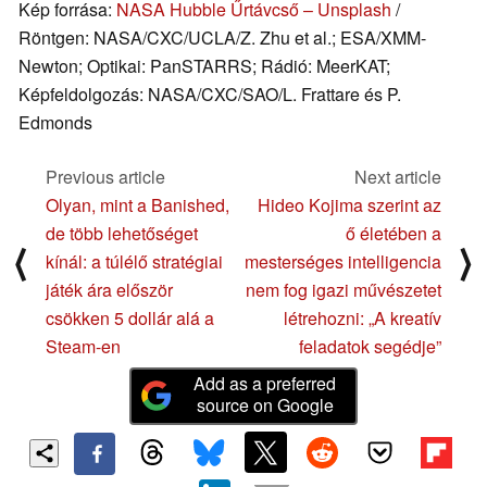
Kép forrása:
NASA Hubble Űrtávcső – Unsplash
/
Röntgen: NASA/CXC/UCLA/Z. Zhu et al.; ESA/XMM-
Newton; Optikai: PanSTARRS; Rádió: MeerKAT;
Képfeldolgozás: NASA/CXC/SAO/L. Frattare és P.
Edmonds
Previous article
Next article
Olyan, mint a Banished,
Hideo Kojima szerint az
de több lehetőséget
ő életében a
⟨
⟩
kínál: a túlélő stratégiai
mesterséges intelligencia
játék ára először
nem fog igazi művészetet
csökken 5 dollár alá a
létrehozni: „A kreatív
Steam-en
feladatok segédje”
Add as a preferred
source on Google