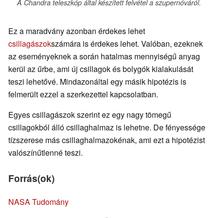
A Chandra teleszkóp által készített felvétel a szupernóváról.
Ez a maradvány azonban érdekes lehet
csillagászok
számára is érdekes lehet. Valóban, ezeknek
az eseményeknek a során hatalmas mennyiségű anyag
kerül az űrbe, ami új csillagok és bolygók kialakulását
teszi lehetővé. Mindazonáltal egy másik hipotézis is
felmerült ezzel a szerkezettel kapcsolatban.
Egyes csillagászok szerint ez egy nagy tömegű
csillagokból álló csillaghalmaz is lehetne. De fényessége
tízszerese más csillaghalmazokénak, ami ezt a hipotézist
valószínűtlenné teszi.
Forrás(ok)
NASA Tudomány