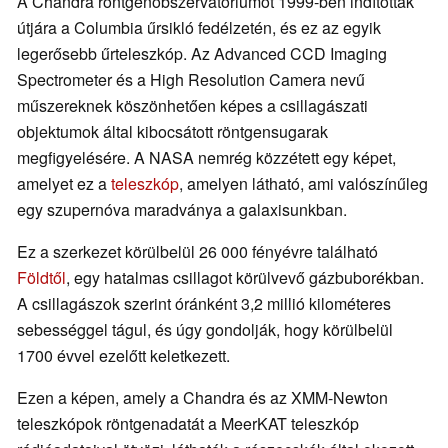
A Chandra röntgenobszervatóriumot 1999-ben indították
útjára a Columbia űrsikló fedélzetén, és ez az egyik
legerősebb űrteleszkóp. Az Advanced CCD Imaging
Spectrometer és a High Resolution Camera nevű
műszereknek köszönhetően képes a csillagászati
objektumok által kibocsátott röntgensugarak
megfigyelésére. A NASA nemrég közzétett egy képet,
amelyet ez a
teleszkóp
, amelyen látható, ami valószínűleg
egy szupernóva maradványa a galaxisunkban.
Ez a szerkezet körülbelül 26 000 fényévre található
Földtől
, egy hatalmas csillagot körülvevő gázbuborékban.
A csillagászok szerint óránként 3,2 millió kilométeres
sebességgel tágul, és úgy gondolják, hogy körülbelül
1700 évvel ezelőtt keletkezett.
Ezen a képen, amely a Chandra és az XMM-Newton
teleszkópok röntgenadatát a MeerKAT teleszkóp