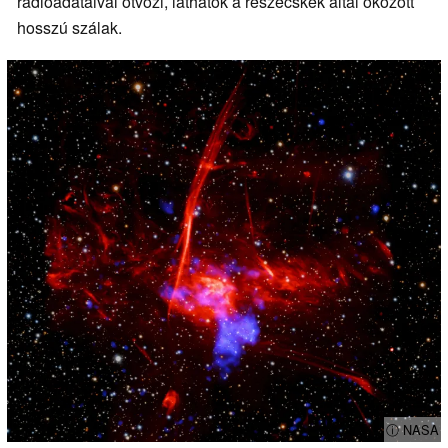
rádióadataival ötvözi, láthatók a részecskék által okozott
hosszú szálak.
ⓘ NASA