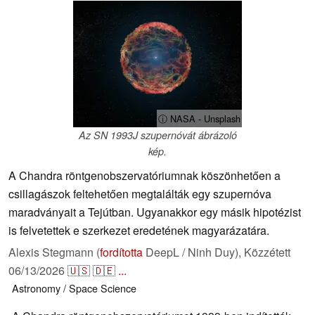
ⓘ NASA - Unsplash
Az SN 1993J szupernóvát ábrázoló
kép.
A Chandra röntgenobszervatóriumnak köszönhetően a
csillagászok feltehetően megtalálták egy szupernóva
maradványait a Tejútban. Ugyanakkor egy másik hipotézist
is felvetettek e szerkezet eredetének magyarázatára.
Alexis Stegmann (
fordította
DeepL / Ninh Duy),
Közzétett
06/13/2026
🇺🇸
🇩🇪
...
Astronomy / Space
Science