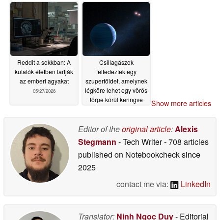
Reddit a sokkban: A
Csillagászok
kutatók életben tartják
felfedeztek egy
az emberi agyakat
szuperföldet, amelynek
légköre lehet egy vörös
05/27/2026
törpe körül keringve
Show more articles
05/26/2026
Editor of the
original article
:
Alexis
Stegmann
- Tech Writer
- 708 articles
published on Notebookcheck
since
2025
contact me via:
LinkedIn
Translator:
Ninh Ngoc Duy
- Editorial