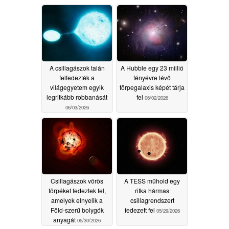
A csillagászok talán
A Hubble egy 23 millió
felfedezték a
fényévre lévő
világegyetem egyik
törpegalaxis képét tárja
legritkább robbanását
fel
06/02/2026
06/03/2026
Csillagászok vörös
A TESS műhold egy
törpéket fedeztek fel,
ritka hármas
amelyek elnyelik a
csillagrendszert
Föld-szerű bolygók
fedezett fel
05/29/2026
anyagát
05/30/2026