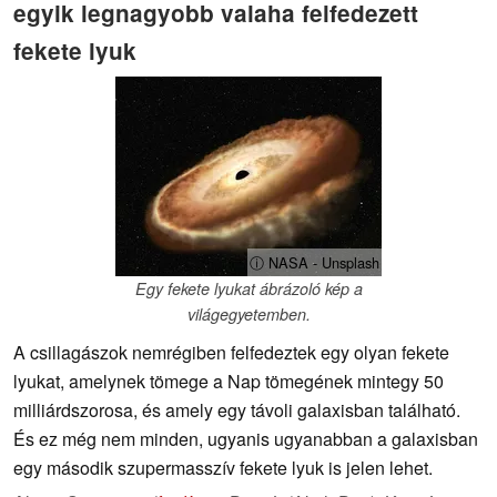
egyik legnagyobb valaha felfedezett
fekete lyuk
ⓘ NASA - Unsplash
Egy fekete lyukat ábrázoló kép a
világegyetemben.
A csillagászok nemrégiben felfedeztek egy olyan fekete
lyukat, amelynek tömege a Nap tömegének mintegy 50
milliárdszorosa, és amely egy távoli galaxisban található.
És ez még nem minden, ugyanis ugyanabban a galaxisban
egy második szupermasszív fekete lyuk is jelen lehet.