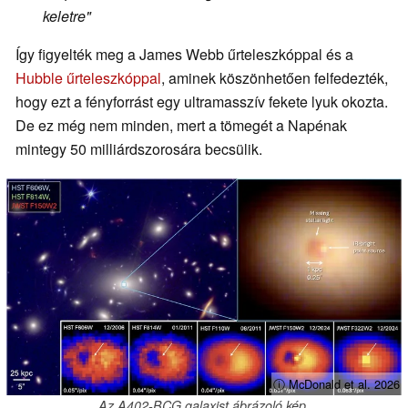
keletre"
Így figyelték meg a James Webb űrteleszkóppal és a
Hubble űrteleszkóppal
, aminek köszönhetően felfedezték,
hogy ezt a fényforrást egy ultramasszív fekete lyuk okozta.
De ez még nem minden, mert a tömegét a Napénak
mintegy 50 milliárdszorosára becsülik.
ⓘ McDonald et al. 2026
Az A402-BCG galaxist ábrázoló kép.