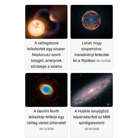
A csillagászok
Lehet, hogy
felfedeztek egy szuper-
szupernóva-
Neptunusz-szerű
maradványt fedeztek
bolygót, amelynek
fel a Tejútban
06/13/2026
sűrűsége a valaha
mért legalacsonyabb
06/16/2026
A Gemini North
A Hubble lenyűgöző
teleszkóp feltárja egy
képet készített az M88
csillag utolsó pillanatait
spirálgalaxisról
06/12/2026
06/04/2026