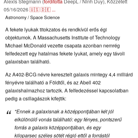
Alexis Stegmann (
fordította
DeepL / Ninh Duy),
Közzétett
05/16/2026
🇺🇸
🇩🇪
...
Astronomy / Space
Science
A fekete lyukak titokzatos és rendkívül erős égi
objektumok. A Massachusetts Institute of Technology
Michael McDonald vezette csapata azonban nemrég
felfedezett egy hatalmas fekete lyukat, amely egy távoli
galaxisban található.
Az A402-BCG névre keresztelt galaxis mintegy 4,4 milliárd
fényévre található a Földtől, és az Abell 402
galaxishalmazhoz tartozik. A felfedezéssel kapcsolatban
pedig a csillagászok kifejtik:
"Ennek a galaxisnak a középpontjában két jól
elkülönülő vonás található: egy fényes, pontszerű
forrás a galaxis középpontjában, és egy
kiloparsec széles sötét régió ettől a forrástól