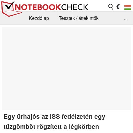
Kezdőlap
Tesztek / áttekintők
...
Hírek
GYIK / Technológia / Benchmarkok
Könyvtár
Kapcsolat
Egy űrhajós az ISS fedélzetén egy
tűzgömböt rögzített a légkörben