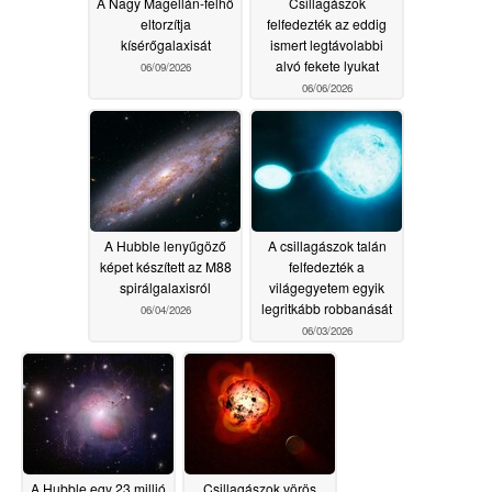
A Nagy Magellán-felhő
Csillagászok
eltorzítja
felfedezték az eddig
kísérőgalaxisát
ismert legtávolabbi
alvó fekete lyukat
06/09/2026
06/06/2026
A Hubble lenyűgöző
A csillagászok talán
képet készített az M88
felfedezték a
spirálgalaxisról
világegyetem egyik
legritkább robbanását
06/04/2026
06/03/2026
A Hubble egy 23 millió
Csillagászok vörös