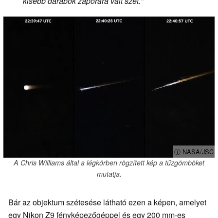
kisebb darabok záporára vált szét
."
ⓘ NASA/JSC
A Chris Williams által a légkörben rögzített kép a tűzgömböket
mutatja.
Bár az objektum szétesése látható ezen a képen, amelyet
egy Nikon Z9 fényképezőgéppel és egy 200 mm-es