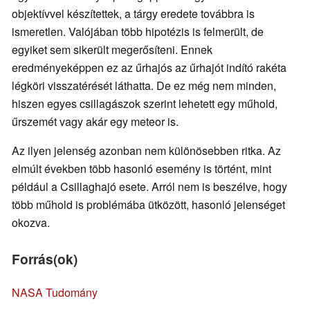
objektívvel készítettek, a tárgy eredete továbbra is
ismeretlen. Valójában több hipotézis is felmerült, de
egyiket sem sikerült megerősíteni. Ennek
eredményeképpen ez az űrhajós az űrhajót indító rakéta
légköri visszatérését láthatta. De ez még nem minden,
hiszen egyes csillagászok szerint lehetett egy műhold,
űrszemét vagy akár egy meteor is.
Az ilyen jelenség azonban nem különösebben ritka. Az
elmúlt években több hasonló esemény is történt, mint
például a Csillaghajó esete. Arról nem is beszélve, hogy
több műhold is problémába ütközött, hasonló jelenséget
okozva.
Forrás(ok)
NASA Tudomány