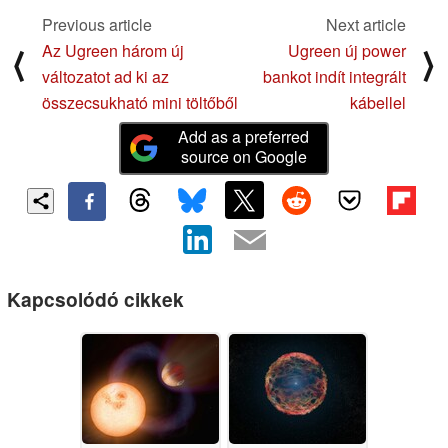
Previous article
Next article
Az Ugreen három új
Ugreen új power
⟨
⟩
változatot ad ki az
bankot indít integrált
összecsukható mini töltőből
kábellel
Add as a preferred
source on Google
Kapcsolódó cikkek