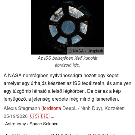
ⓘ NASA - Unsplash
Az ISS belsejében lévő kupolát
ábrázoló kép.
A NASA nemrégiben nyilvánosságra hozott egy képet,
amelyet egy űrhajós készített az ISS fedélzetén, és amelyen
egy tűzgömb látható a felső légkörben. De bár ez a kép
lenyűgöző, a jelenség eredete még mindig ismeretlen.
Alexis Stegmann (
fordította
DeepL / Ninh Duy),
Közzétett
05/19/2026
🇺🇸
🇩🇪
...
Astronomy / Space
Science