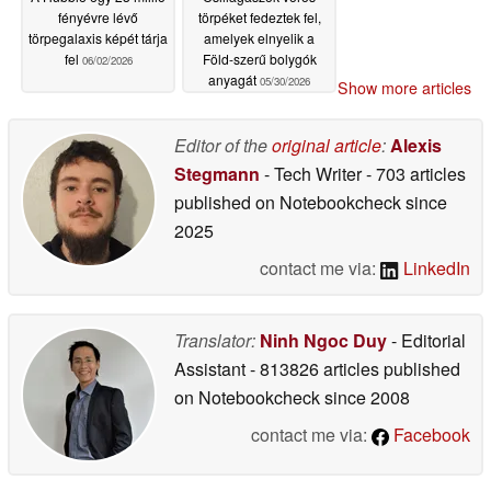
fényévre lévő
törpéket fedeztek fel,
törpegalaxis képét tárja
amelyek elnyelik a
fel
Föld-szerű bolygók
06/02/2026
anyagát
05/30/2026
Show more articles
Editor of the
original article
:
Alexis
Stegmann
- Tech Writer
- 703 articles
published on Notebookcheck
since
2025
contact me via:
LinkedIn
Translator:
Ninh Ngoc Duy
- Editorial
Assistant
- 813826 articles published
on Notebookcheck
since 2008
contact me via:
Facebook