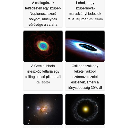
A csillagászok
Lehet, hogy
felfedeztek egy szuper-
szupernóva-
Neptunusz-szerű
maradványt fedeztek
bolygót, amelynek
fel a Tejútban
06/13/2026
sűrűsége a valaha
mért legalacsonyabb
06/16/2026
A Gemini North
Csillagászok egy
teleszkóp feltárja egy
fekete lyukból
csillag utolsó pillanatait
származó szelet
észleltek, amely a
06/12/2026
fénysebesség 30%-át
éri el
06/11/2026