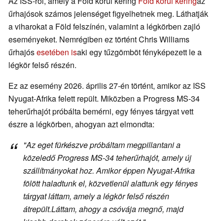
Az ISS-ről, amely a Föld körül kering
Föld körül kering
az
űrhajósok számos jelenséget figyelhetnek meg. Láthatják
a viharokat a Föld felszínén, valamint a légkörben zajló
eseményeket. Nemrégiben ez történt Chris Williams
űrhajós
esetében is
aki egy tűzgömböt fényképezett le a
légkör felső részén.
Ez az esemény 2026. április 27-én történt, amikor az ISS
Nyugat-Afrika felett repült. Miközben a Progress MS-34
teherűrhajót próbálta bemérni, egy fényes tárgyat vett
észre a légkörben, ahogyan azt elmondta:
"
Az eget fürkészve próbáltam megpillantani a
közeledő Progress MS-34 teherűrhajót, amely új
szállítmányokat hoz. Amikor éppen Nyugat-Afrika
fölött haladtunk el, közvetlenül alattunk egy fényes
tárgyat láttam, amely a légkör felső részén
átrepült.
Láttam, ahogy a csóvája megnő, majd