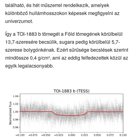
található, és hét műszerrel rendelkezik, amelyek
különböző hullámhosszokon képesek megfigyelni az
univerzumot.
Így a TOI-1883 b tömegét a Föld tömegének körülbelül
13,7-szeresére becsülik, sugara pedig körülbelül 5,7-
szerese bolygónkénak. Ezért sűrűsége becslések szerint
mindössze 0,4 g/cm³, ami az eddig felfedezettek közül az
egyik legalacsonyabb.