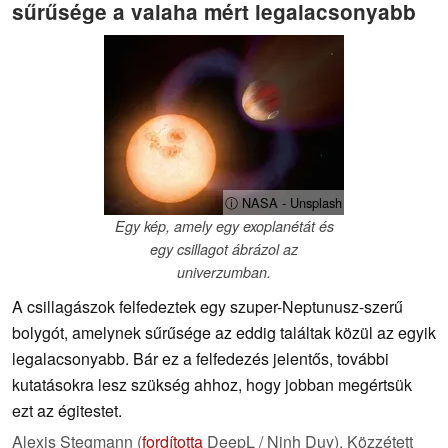
sűrűsége a valaha mért legalacsonyabb
ⓘ NASA - Unsplash
Egy kép, amely egy exoplanétát és
egy csillagot ábrázol az
univerzumban.
A csillagászok felfedeztek egy szuper-Neptunusz-szerű
bolygót, amelynek sűrűsége az eddig találtak közül az egyik
legalacsonyabb. Bár ez a felfedezés jelentős, további
kutatásokra lesz szükség ahhoz, hogy jobban megértsük
ezt az égitestet.
Alexis Stegmann (
fordította
DeepL / Ninh Duy),
Közzétett