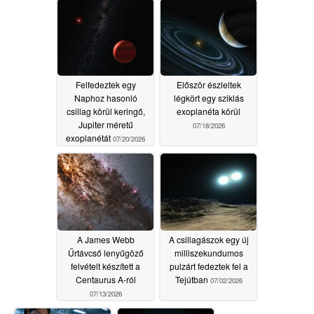
Felfedeztek egy
Először észleltek
Naphoz hasonló
légkört egy sziklás
csillag körül keringő,
exoplanéta körül
Jupiter méretű
07/18/2026
exoplanétát
07/20/2026
A James Webb
A csillagászok egy új
Űrtávcső lenyűgöző
milliszekundumos
felvételt készített a
pulzárt fedeztek fel a
Centaurus A-ról
Tejútban
07/02/2026
07/13/2026