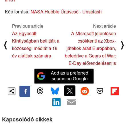
Kép forrása:
NASA Hubble Űrtávcső - Unsplash
Previous article
Next article
Az Egyesült
A Microsoft jelentősen
Királyságban betiltják a
csökkenti az Xbox-
⟨
⟩
közösségi médiát a 16
játékok árait Európában,
év alattiak számára
beleértve a Gears of War:
E-Day előrendeléseit is
Add as a preferred
source on Google
Kapcsolódó cikkek