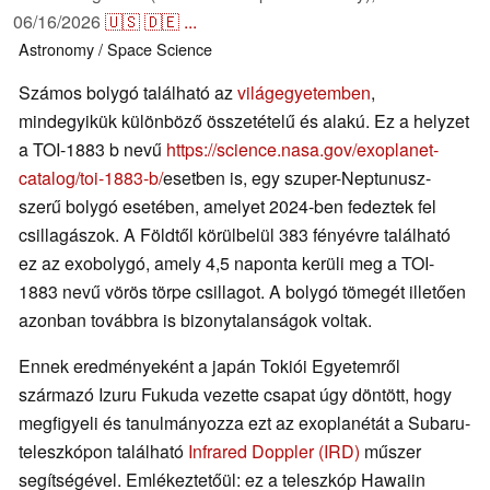
06/16/2026
🇺🇸
🇩🇪
...
Astronomy / Space
Science
Számos bolygó található az
világegyetemben
,
mindegyikük különböző összetételű és alakú. Ez a helyzet
a TOI-1883 b nevű
https://science.nasa.gov/exoplanet-
catalog/toi-1883-b/
esetben is, egy szuper-Neptunusz-
szerű bolygó esetében, amelyet 2024-ben fedeztek fel
csillagászok. A Földtől körülbelül 383 fényévre található
ez az exobolygó, amely 4,5 naponta kerüli meg a TOI-
1883 nevű vörös törpe csillagot. A bolygó tömegét illetően
azonban továbbra is bizonytalanságok voltak.
Ennek eredményeként a japán Tokiói Egyetemről
származó Izuru Fukuda vezette csapat úgy döntött, hogy
megfigyeli és tanulmányozza ezt az exoplanétát a Subaru-
teleszkópon található
Infrared Doppler (IRD)
műszer
segítségével. Emlékeztetőül: ez a teleszkóp Hawaiin