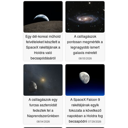
Egy dél-koreai műhold
A csillagászok
felvételeket készített a
pontosan megmérték a
SpaceX rakétájának a
legnagyobb ismert
Holdra való
galaxis méretét
becsapódásáról
08/05/2026
08/09/2026
A csillagászok egy
A SpaceX Falcon 9
furcsa aszteroidát
rakétájának egyik
fedeztek fel a
fokozata a következő
Naprendszerünkben
napokban a Holdra fog
becsapódni
08/04/2026
07/29/2026