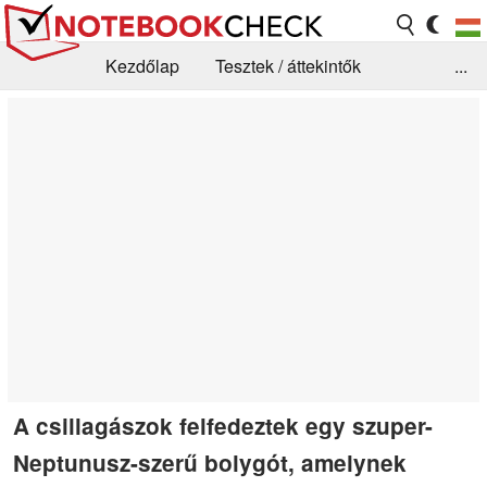
Kezdőlap
Tesztek / áttekintők
...
Hírek
GYIK / Technológia / Benchmarkok
Könyvtár
Kapcsolat
A csillagászok felfedeztek egy szuper-
Neptunusz-szerű bolygót, amelynek