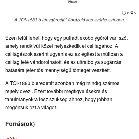
ⓘ arXiv
A TOI-1883 b fénygörbéjét ábrázoló kép szürke színben.
Ezen felül lehet, hogy egy puffadt exobolygóról van szó,
amely rendkívül közel helyezkedik el csillagához. A
csillagászok szerint ugyanis ez az égitest a múltban a
csillag felé vándorolhatott, és az ultraibolya sugárzás
hatására jelentős mennyiségű tömeget veszített.
A TOI-1883 b eredetét azonban még mindig számos
rejtély övezi. Ezért további megfigyelésekre és
tanulmányokra lesz szükség ahhoz, hogy jobban
megértsük ezt a világot.
Forrás(ok)
arXiv