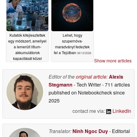
Kutatók kifejlesztettek
Lehet, hogy
egy módszert, amellyel
szupernóva-
a lemerült lítium-
maradványt fedeztek
akkumulátorok
fel a Tejútban
06/13/2026
kapacitását közel
Show more articles
100%-ra lehet
visszaállítani
06/28/2026
Editor of the
original article
:
Alexis
Stegmann
- Tech Writer
- 711 articles
published on Notebookcheck
since
2025
contact me via:
LinkedIn
Translator:
Ninh Ngoc Duy
- Editorial