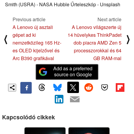
Smith (USRA) - NASA Hubble Űrteleszkóp - Unsplash
Previous article
Next article
A Lenovo új asztali
A Lenovo világszerte új
gépet ad ki
14 hüvelykes ThinkPadet
⟨
⟩
nemzetközileg 165 Hz-
dob piacra AMD Zen 5
es OLED kijelzővel és
processzorokkal és 64
Arc B390 grafikával
GB RAM-mal
Add as a preferred
source on Google
Kapcsolódó cikkek