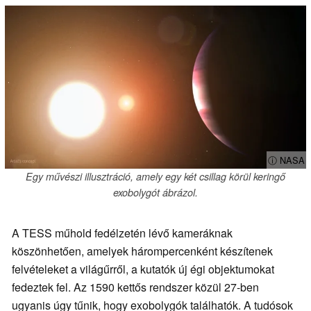
ⓘ NASA
Egy művészi illusztráció, amely egy két csillag körül keringő
exobolygót ábrázol.
A TESS műhold fedélzetén lévő kameráknak
köszönhetően, amelyek hárompercenként készítenek
felvételeket a világűrről, a kutatók új égi objektumokat
fedeztek fel. Az 1590 kettős rendszer közül 27-ben
ugyanis úgy tűnik, hogy exobolygók találhatók. A tudósok