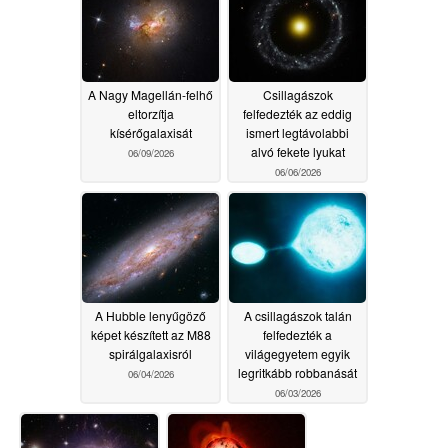
A Nagy Magellán-felhő
Csillagászok
eltorzítja
felfedezték az eddig
kísérőgalaxisát
ismert legtávolabbi
alvó fekete lyukat
06/09/2026
06/06/2026
A Hubble lenyűgöző
A csillagászok talán
képet készített az M88
felfedezték a
spirálgalaxisról
világegyetem egyik
legritkább robbanását
06/04/2026
06/03/2026