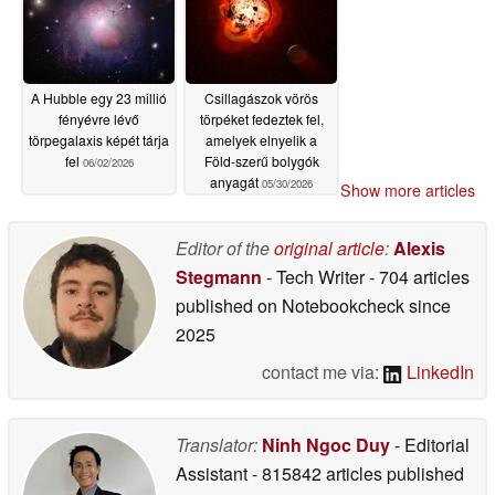
A Hubble egy 23 millió
Csillagászok vörös
fényévre lévő
törpéket fedeztek fel,
törpegalaxis képét tárja
amelyek elnyelik a
fel
Föld-szerű bolygók
06/02/2026
anyagát
05/30/2026
Show more articles
Editor of the
original article
:
Alexis
Stegmann
- Tech Writer
- 704 articles
published on Notebookcheck
since
2025
contact me via:
LinkedIn
Translator:
Ninh Ngoc Duy
- Editorial
Assistant
- 815842 articles published