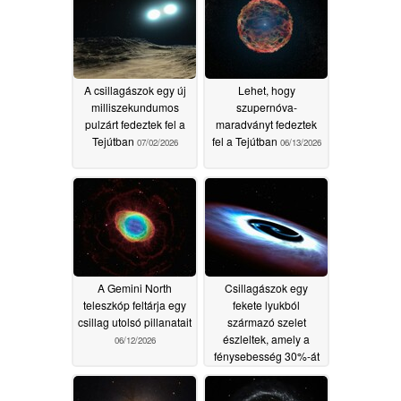
A csillagászok egy új
Lehet, hogy
milliszekundumos
szupernóva-
pulzárt fedeztek fel a
maradványt fedeztek
Tejútban
fel a Tejútban
07/02/2026
06/13/2026
A Gemini North
Csillagászok egy
teleszkóp feltárja egy
fekete lyukból
csillag utolsó pillanatait
származó szelet
észleltek, amely a
06/12/2026
fénysebesség 30%-át
éri el
06/11/2026