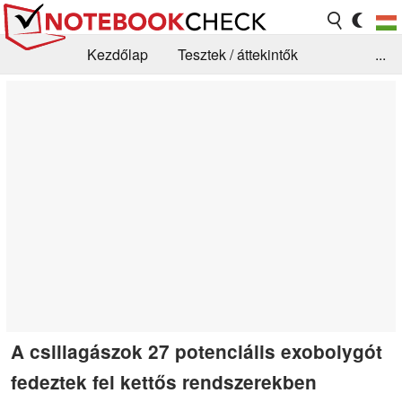
Kezdőlap
Tesztek / áttekintők
...
Hírek
GYIK / Technológia / Benchmarkok
Könyvtár
Kapcsolat
A csillagászok 27 potenciális exobolygót
fedeztek fel kettős rendszerekben