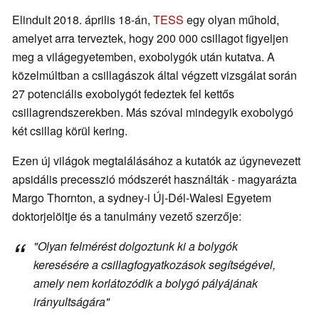
Elindult 2018. április 18-án,
TESS
egy olyan műhold,
amelyet arra terveztek, hogy 200 000 csillagot figyeljen
meg a világegyetemben, exobolygók után kutatva. A
közelmúltban a csillagászok által végzett vizsgálat során
27 potenciális exobolygót fedeztek fel kettős
csillagrendszerekben. Más szóval mindegyik exobolygó
két csillag körül kering.
Ezen új világok megtalálásához a kutatók az úgynevezett
apsidális precesszió módszerét használták - magyarázta
Margo Thornton, a sydney-i Új-Dél-Walesi Egyetem
doktorjelöltje és a tanulmány vezető szerzője:
"
Olyan felmérést dolgoztunk ki a bolygók
keresésére a csillagfogyatkozások segítségével,
amely nem korlátozódik a bolygó pályájának
irányultságára
"