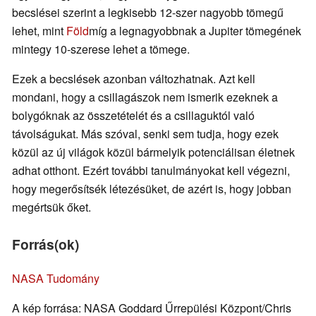
becslései szerint a legkisebb 12-szer nagyobb tömegű
lehet, mint
Föld
míg a legnagyobbnak a Jupiter tömegének
mintegy 10-szerese lehet a tömege.
Ezek a becslések azonban változhatnak. Azt kell
mondani, hogy a csillagászok nem ismerik ezeknek a
bolygóknak az összetételét és a csillaguktól való
távolságukat. Más szóval, senki sem tudja, hogy ezek
közül az új világok közül bármelyik potenciálisan életnek
adhat otthont. Ezért további tanulmányokat kell végezni,
hogy megerősítsék létezésüket, de azért is, hogy jobban
megértsük őket.
Forrás(ok)
NASA Tudomány
A kép forrása: NASA Goddard Űrrepülési Központ/Chris