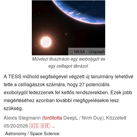
ⓘ NASA - Unsplash
Művészi illusztráció egy exobolygót és
egy csillagot ábrázol.
A TESS műhold segítségével végzett új tanulmány lehetővé
tette a csillagászok számára, hogy 27 potenciális
exobolygót fedezzenek fel kettős rendszerekben. Ezek jobb
megértéséhez azonban további megfigyelésekre lesz
szükség.
Alexis Stegmann (
fordította
DeepL / Ninh Duy),
Közzétett
05/20/2026
🇺🇸
🇩🇪
...
Astronomy / Space
Science