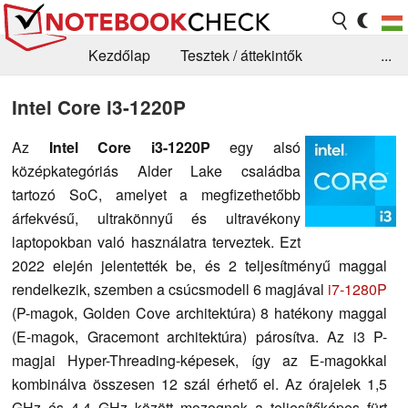
Kezdőlap
Tesztek / áttekintők
...
Hírek
GYIK / Technológia / Benchmarkok
Intel Core i3-1220P
Könyvtár
Kapcsolat
Az
Intel Core i3-1220P
egy alsó
középkategóriás Alder Lake családba
tartozó SoC, amelyet a megfizethetőbb
árfekvésű, ultrakönnyű és ultravékony
laptopokban való használatra terveztek. Ezt
2022 elején jelentették be, és 2 teljesítményű maggal
rendelkezik, szemben a csúcsmodell 6 magjával
i7-1280P
(P-magok, Golden Cove architektúra) 8 hatékony maggal
(E-magok, Gracemont architektúra) párosítva. Az i3 P-
magjai Hyper-Threading-képesek, így az E-magokkal
kombinálva összesen 12 szál érhető el. Az órajelek 1,5
GHz és 4,4 GHz között mozognak a teljesítőképes fürt