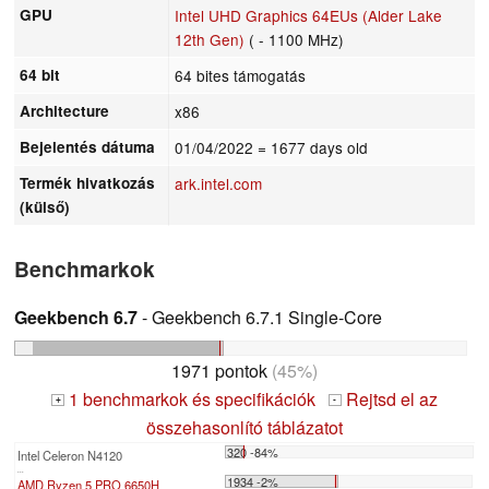
GPU
Intel UHD Graphics 64EUs (Alder Lake
12th Gen)
( - 1100 MHz)
64 bit
64 bites támogatás
Architecture
x86
Bejelentés dátuma
01/04/2022
= 1677 days old
Termék hivatkozás
ark.intel.com
(külső)
Benchmarkok
Geekbench 6.7
- Geekbench 6.7.1 Single-Core
1971 pontok
(45%)
1 benchmarkok és specifikációk
Rejtsd el az
+
-
összehasonlító táblázatot
320 -84%
Intel Celeron N4120
...
1934 -2%
AMD Ryzen 5 PRO 6650H