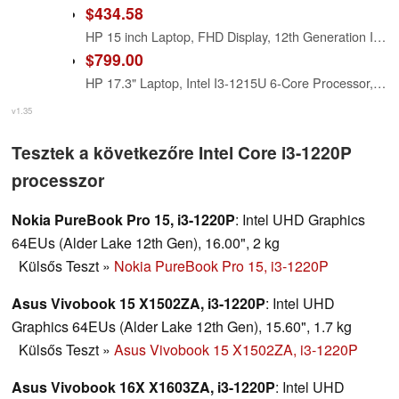
$434.58
HP 15 inch Laptop, FHD Display, 12th Generation Intel Core i3-1215U, 8 GB RAM, 128 GB SSD, Intel UHD Graphics, Windows 11 Home in S Mode, 15-dy5599nr (2023)
$799.00
HP 17.3" Laptop, Intel I3-1215U 6-Core Processor, Touch Screen, 32GB RAM, 1TB SSD Drive, HDMI, USB-Type C
v1.35
Tesztek a következőre Intel Core i3-1220P
processzor
Nokia PureBook Pro 15, i3-1220P
: Intel UHD Graphics
64EUs (Alder Lake 12th Gen), 16.00", 2 kg
Külsős Teszt
»
Nokia PureBook Pro 15, i3-1220P
Asus Vivobook 15 X1502ZA, i3-1220P
: Intel UHD
Graphics 64EUs (Alder Lake 12th Gen), 15.60", 1.7 kg
Külsős Teszt
»
Asus Vivobook 15 X1502ZA, i3-1220P
Asus Vivobook 16X X1603ZA, i3-1220P
: Intel UHD