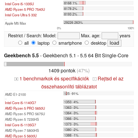
8168 1%
Intel Core i5-1335U
8178 2%
AMD Ryzen 5 PRO 7540U
8193 2%
Intel Core Ultra 5 332
...
29226 263%
Apple M5 Max
0%
100%
Restrict / Search:
Model:
Max. age:
years
all
laptop
smartphone
desktop
Geekbench 5.5
- Geekbench 5.1 - 5.5 64 Bit Single-Core
1409 pontok
(47%)
1 benchmarkok és specifikációk
Rejtsd el az
+
-
összehasonlító táblázatot
125 -91%
AMD E1-2100
...
1353 -4%
Intel Core i5-1140G7
1363 -3%
AMD Ryzen 5 PRO 5650U
1364 -3%
AMD Ryzen 5 PRO 5675U
1366 -3%
AMD Ryzen 5 7235HS
1373 -3%
Intel Core i5-1135G7
1380 -2%
AMD Ryzen 7 5800HS
1388 -1%
AMD Ryzen 5 5600U