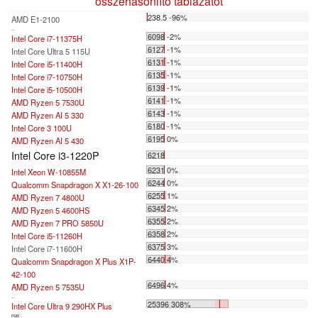
összehasonlító táblázatot
238.5 -96%
AMD E1-2100
...
6098 -2%
Intel Core i7-11375H
6127 -1%
Intel Core Ultra 5 115U
6131 -1%
Intel Core i5-11400H
6135 -1%
Intel Core i7-10750H
6139 -1%
Intel Core i5-10500H
6141 -1%
AMD Ryzen 5 7530U
6143 -1%
AMD Ryzen AI 5 330
6180 -1%
Intel Core 3 100U
6195 0%
AMD Ryzen AI 5 430
Intel Core i3-1220P
6218
6231 0%
Intel Xeon W-10855M
6244 0%
Qualcomm Snapdragon X X1-26-100
6255 1%
AMD Ryzen 7 4800U
6345 2%
AMD Ryzen 5 4600HS
6355 2%
AMD Ryzen 7 PRO 5850U
6358 2%
Intel Core i5-11260H
6375 3%
Intel Core i7-11600H
6440 4%
Qualcomm Snapdragon X Plus X1P-
42-100
6496 4%
AMD Ryzen 5 7535U
...
25396 308%
Intel Core Ultra 9 290HX Plus
max: