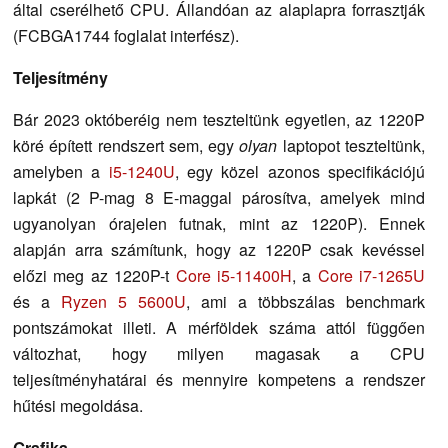
által cserélhető CPU. Állandóan az alaplapra forrasztják
(FCBGA1744 foglalat interfész).
Teljesítmény
Bár 2023 októberéig nem teszteltünk egyetlen, az 1220P
köré épített rendszert sem, egy
olyan
laptopot teszteltünk,
amelyben a
i5-1240U
, egy közel azonos specifikációjú
lapkát (2 P-mag 8 E-maggal párosítva, amelyek mind
ugyanolyan órajelen futnak, mint az 1220P). Ennek
alapján arra számítunk, hogy az 1220P csak kevéssel
előzi meg az 1220P-t
Core i5-11400H
, a
Core i7-1265U
és a
Ryzen 5 5600U
, ami a többszálas benchmark
pontszámokat illeti. A mérföldek száma attól függően
változhat, hogy milyen magasak a CPU
teljesítményhatárai és mennyire kompetens a rendszer
hűtési megoldása.
Grafika