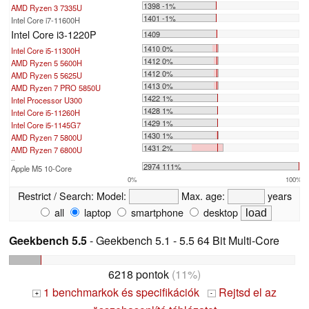
1398 -1%
AMD Ryzen 3 7335U
1401 -1%
Intel Core i7-11600H
Intel Core i3-1220P
1409
1410 0%
Intel Core i5-11300H
1412 0%
AMD Ryzen 5 5600H
1412 0%
AMD Ryzen 5 5625U
1413 0%
AMD Ryzen 7 PRO 5850U
1422 1%
Intel Processor U300
1428 1%
Intel Core i5-11260H
1429 1%
Intel Core i5-1145G7
1430 1%
AMD Ryzen 7 5800U
1431 2%
AMD Ryzen 7 6800U
...
2974 111%
Apple M5 10-Core
0%
100%
Restrict / Search:
Model:
Max. age:
years
all
laptop
smartphone
desktop
Geekbench 5.5
- Geekbench 5.1 - 5.5 64 Bit Multi-Core
6218 pontok
(11%)
1 benchmarkok és specifikációk
Rejtsd el az
+
-