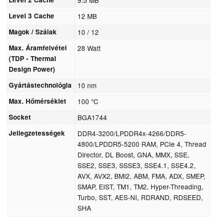
Level 3 Cache
12 MB
Magok / Szálak
10 / 12
Max. Áramfelvétel
28 Watt
(TDP - Thermal
Design Power)
Gyártástechnológia
10 nm
Max. Hőmérséklet
100 °C
Socket
BGA1744
Jellegzetességek
DDR4-3200/LPDDR4x-4266/DDR5-
4800/LPDDR5-5200 RAM, PCIe 4, Thread
Director, DL Boost, GNA, MMX, SSE,
SSE2, SSE3, SSSE3, SSE4.1, SSE4.2,
AVX, AVX2, BMI2, ABM, FMA, ADX, SMEP,
SMAP, EIST, TM1, TM2, Hyper-Threading,
Turbo, SST, AES-NI, RDRAND, RDSEED,
SHA