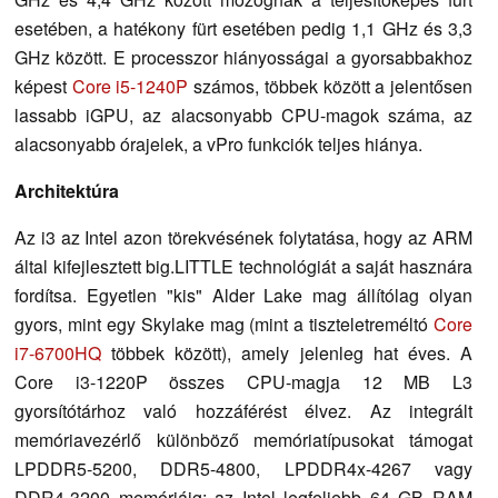
esetében, a hatékony fürt esetében pedig 1,1 GHz és 3,3
GHz között. E processzor hiányosságai a gyorsabbakhoz
képest
Core i5-1240P
számos, többek között a jelentősen
lassabb iGPU, az alacsonyabb CPU-magok száma, az
alacsonyabb órajelek, a vPro funkciók teljes hiánya.
Architektúra
Az i3 az Intel azon törekvésének folytatása, hogy az ARM
által kifejlesztett big.LITTLE technológiát a saját hasznára
fordítsa. Egyetlen "kis" Alder Lake mag állítólag olyan
gyors, mint egy Skylake mag (mint a tiszteletreméltó
Core
i7-6700HQ
többek között), amely jelenleg hat éves. A
Core i3-1220P összes CPU-magja 12 MB L3
gyorsítótárhoz való hozzáférést élvez. Az integrált
memóriavezérlő különböző memóriatípusokat támogat
LPDDR5-5200, DDR5-4800, LPDDR4x-4267 vagy
DDR4-3200 memóriáig; az Intel legfeljebb 64 GB RAM