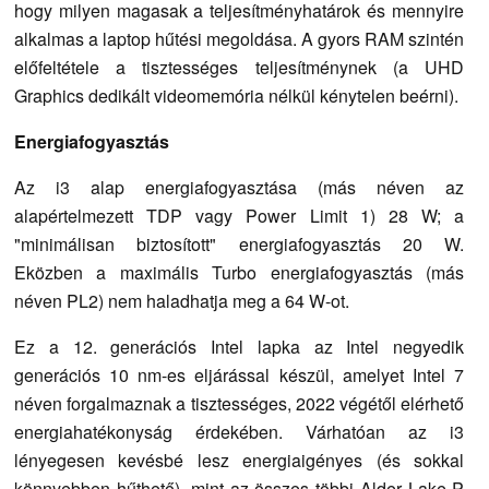
hogy milyen magasak a teljesítményhatárok és mennyire
alkalmas a laptop hűtési megoldása. A gyors RAM szintén
előfeltétele a tisztességes teljesítménynek (a UHD
Graphics dedikált videomemória nélkül kénytelen beérni).
Energiafogyasztás
Az i3 alap energiafogyasztása (más néven az
alapértelmezett TDP vagy Power Limit 1) 28 W; a
"minimálisan biztosított" energiafogyasztás 20 W.
Eközben a maximális Turbo energiafogyasztás (más
néven PL2) nem haladhatja meg a 64 W-ot.
Ez a 12. generációs Intel lapka az Intel negyedik
generációs 10 nm-es eljárással készül, amelyet Intel 7
néven forgalmaznak a tisztességes, 2022 végétől elérhető
energiahatékonyság érdekében. Várhatóan az i3
lényegesen kevésbé lesz energiaigényes (és sokkal
könnyebben hűthető), mint az összes többi Alder Lake-P