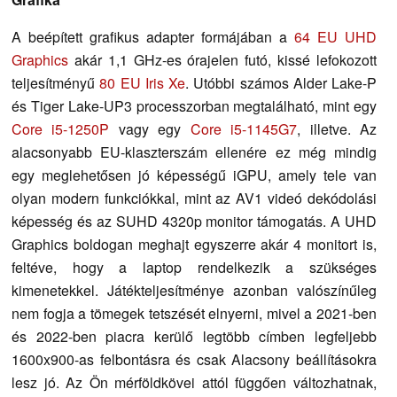
A beépített grafikus adapter formájában a
64 EU UHD
Graphics
akár 1,1 GHz-es órajelen futó, kissé lefokozott
teljesítményű
80 EU Iris Xe
. Utóbbi számos Alder Lake-P
és Tiger Lake-UP3 processzorban megtalálható, mint egy
Core i5-1250P
vagy egy
Core i5-1145G7
, illetve. Az
alacsonyabb EU-klaszterszám ellenére ez még mindig
egy meglehetősen jó képességű iGPU, amely tele van
olyan modern funkciókkal, mint az AV1 videó dekódolási
képesség és az SUHD 4320p monitor támogatás. A UHD
Graphics boldogan meghajt egyszerre akár 4 monitort is,
feltéve, hogy a laptop rendelkezik a szükséges
kimenetekkel. Játékteljesítménye azonban valószínűleg
nem fogja a tömegek tetszését elnyerni, mivel a 2021-ben
és 2022-ben piacra kerülő legtöbb címben legfeljebb
1600x900-as felbontásra és csak Alacsony beállításokra
lesz jó. Az Ön mérföldkövei attól függően változhatnak,