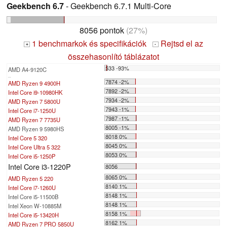
Geekbench 6.7
- Geekbench 6.7.1 Multi-Core
8056 pontok
(27%)
1 benchmarkok és specifikációk
Rejtsd el az
+
-
összehasonlító táblázatot
533 -93%
AMD A4-9120C
...
7874 -2%
AMD Ryzen 9 4900H
7892 -2%
Intel Core i9-10980HK
7934 -2%
AMD Ryzen 7 5800U
7943 -1%
Intel Core i7-1250U
7987 -1%
AMD Ryzen 7 7735U
8005 -1%
AMD Ryzen 9 5980HS
8018 0%
Intel Core 5 320
8045 0%
Intel Core Ultra 5 322
8053 0%
Intel Core i5-1250P
Intel Core i3-1220P
8056
8065 0%
AMD Ryzen 5 220
8140 1%
Intel Core i7-1260U
8148 1%
Intel Core i5-11500B
8148 1%
Intel Xeon W-10885M
8158 1%
Intel Core i5-13420H
8162 1%
AMD Ryzen 7 PRO 5850U