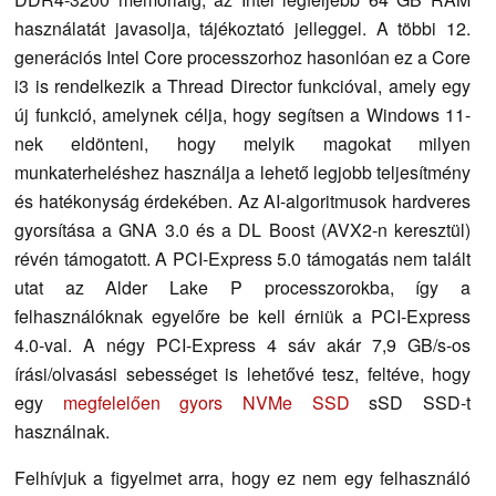
használatát javasolja, tájékoztató jelleggel. A többi 12.
generációs Intel Core processzorhoz hasonlóan ez a Core
i3 is rendelkezik a Thread Director funkcióval, amely egy
új funkció, amelynek célja, hogy segítsen a Windows 11-
nek eldönteni, hogy melyik magokat milyen
munkaterheléshez használja a lehető legjobb teljesítmény
és hatékonyság érdekében. Az AI-algoritmusok hardveres
gyorsítása a GNA 3.0 és a DL Boost (AVX2-n keresztül)
révén támogatott. A PCI-Express 5.0 támogatás nem talált
utat az Alder Lake P processzorokba, így a
felhasználóknak egyelőre be kell érniük a PCI-Express
4.0-val. A négy PCI-Express 4 sáv akár 7,9 GB/s-os
írási/olvasási sebességet is lehetővé tesz, feltéve, hogy
egy
megfelelően gyors NVMe SSD
sSD SSD-t
használnak.
Felhívjuk a figyelmet arra, hogy ez nem egy felhasználó