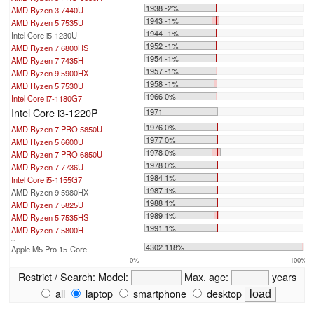
1938 -2%
AMD Ryzen 3 7440U
1943 -1%
AMD Ryzen 5 7535U
1944 -1%
Intel Core i5-1230U
1952 -1%
AMD Ryzen 7 6800HS
1954 -1%
AMD Ryzen 7 7435H
1957 -1%
AMD Ryzen 9 5900HX
1958 -1%
AMD Ryzen 5 7530U
1966 0%
Intel Core i7-1180G7
Intel Core i3-1220P
1971
1976 0%
AMD Ryzen 7 PRO 5850U
1977 0%
AMD Ryzen 5 6600U
1978 0%
AMD Ryzen 7 PRO 6850U
1978 0%
AMD Ryzen 7 7736U
1984 1%
Intel Core i5-1155G7
1987 1%
AMD Ryzen 9 5980HX
1988 1%
AMD Ryzen 7 5825U
1989 1%
AMD Ryzen 5 7535HS
1991 1%
AMD Ryzen 7 5800H
...
4302 118%
Apple M5 Pro 15-Core
0%
100%
Restrict / Search:
Model:
Max. age:
years
all
laptop
smartphone
desktop