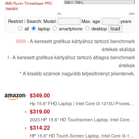
55811 798%
AMD Ryzen Threadripper PRO
7995WX
0%
100%
Restrict / Search:
Model:
Max. age:
years
all
laptop
smartphone
desktop
- A keresett grafikus kártyához tartozó benchmark
értékek skálája
- A keresett grafikus kártyához tartozó átlagos benchmark
értékek
* A kisebb számok nagyobb teljesítményt jelentenek.
$349.00
Hp 15.6" FHD Laptop | Intel Core i3-1215U Processor | Intel UHD Graphics | Fingerprint | 8GB RAM | 256GB SSD | Windows 11 Home | Bundle with USB 3.0 Hub
$319.00
2023 HP 15.6" HD Touchscreen Laptop, Intel Core i3-1215U (Beat i5-1135G7), 12GB RAM, 256GB SSD, Intel UHD Graphics, WiFi, Bluetooth, HDMI, USB-A&C, Long Battery Life, Windows 11 Home, Silver
$314.22
HP 15.6" HD Touch-Screen Laptop, Intel Core i3-1215U, 8GB RAM, 128GB SSD, HDMI, Bluetooth, Wi-Fi, Windows 11 Home in S Mode, Natural Silver, 15-dy5113dx