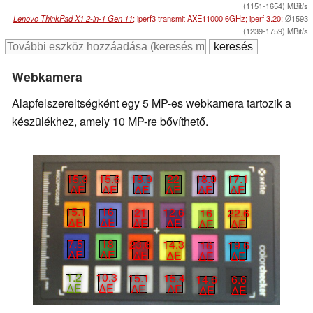
(1151-1654) MBit/s
Lenovo ThinkPad X1 2-in-1 Gen 11
; iperf3 transmit AXE11000 6GHz; iperf 3.20:
Ø1593
(1239-1759) MBit/s
Webkamera
Alapfelszereltségként egy 5 MP-es webkamera tartozik a
készülékhez, amely 10 MP-re bővíthető.
15.3
15.6
18.9
22
18.9
17.1
∆E
∆E
∆E
∆E
∆E
∆E
15.1
16
21
12.6
16
22.6
∆E
∆E
∆E
∆E
∆E
∆E
7.5
18
23.6
14.3
16
19.6
∆E
∆E
∆E
∆E
∆E
∆E
1.2
10.3
15.1
15.4
14.6
6.6
∆E
∆E
∆E
∆E
∆E
∆E