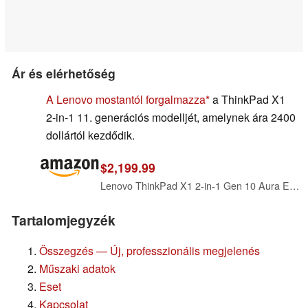
Ár és elérhetőség
A Lenovo mostantól forgalmazza
a ThinkPad X1
2-in-1 11. generációs modelljét, amelynek ára 2400
dollártól kezdődik.
$2,199.99
Lenovo ThinkPad X1 2-in-1 Gen 10 Aura Edition wCore Ultra 7 268V, 14” Touch
Tartalomjegyzék
Összegzés — Új, professzionális megjelenés
Műszaki adatok
Eset
Kapcsolat