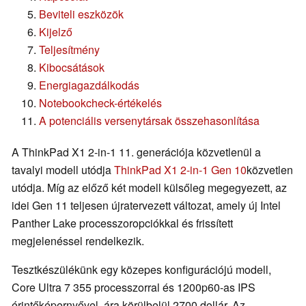
Beviteli eszközök
Kijelző
Teljesítmény
Kibocsátások
Energiagazdálkodás
Notebookcheck-értékelés
A potenciális versenytársak összehasonlítása
A ThinkPad X1 2-in-1 11. generációja közvetlenül a
tavalyi modell utódja
ThinkPad X1 2-in-1 Gen 10
közvetlen
utódja. Míg az előző két modell külsőleg megegyezett, az
idei Gen 11 teljesen újratervezett változat, amely új Intel
Panther Lake processzoropciókkal és frissített
megjelenéssel rendelkezik.
Tesztkészülékünk egy közepes konfigurációjú modell,
Core Ultra 7 355 processzorral és 1200p60-as IPS
érintőképernyővel, ára körülbelül 2700 dollár. Az