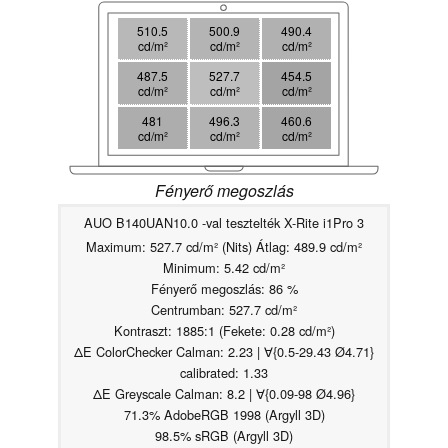
510.5
500.9
490.4
cd/m²
cd/m²
cd/m²
487.5
527.7
454.5
cd/m²
cd/m²
cd/m²
481
496.3
460.6
cd/m²
cd/m²
cd/m²
Fényerő megoszlás
AUO B140UAN10.0 -val tesztelték X-Rite i1Pro 3
Maximum: 527.7 cd/m² (Nits) Átlag: 489.9 cd/m²
Minimum: 5.42 cd/m²
Fényerő megoszlás: 86 %
Centrumban: 527.7 cd/m²
Kontraszt: 1885:1 (Fekete: 0.28 cd/m²)
ΔE ColorChecker Calman: 2.23 | ∀{0.5-29.43 Ø4.71}
calibrated: 1.33
ΔE Greyscale Calman: 8.2 | ∀{0.09-98 Ø4.96}
71.3% AdobeRGB 1998 (Argyll 3D)
98.5% sRGB (Argyll 3D)