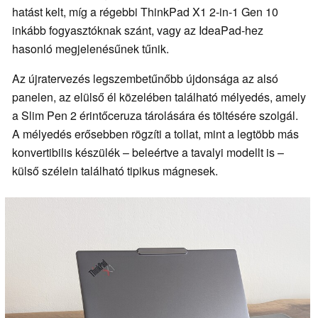
hatást kelt, míg a régebbi ThinkPad X1 2-in-1 Gen 10
inkább fogyasztóknak szánt, vagy az IdeaPad-hez
hasonló megjelenésűnek tűnik.
Az újratervezés legszembetűnőbb újdonsága az alsó
panelen, az elülső él közelében található mélyedés, amely
a Slim Pen 2 érintőceruza tárolására és töltésére szolgál.
A mélyedés erősebben rögzíti a tollat, mint a legtöbb más
konvertibilis készülék – beleértve a tavalyi modellt is –
külső szélein található tipikus mágnesek.