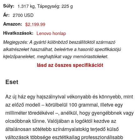
Súly
1.317 kg, Tápegység: 225 g
Ár
2700 USD
Amazon
$2,199.99
Hivatkozások
Lenovo honlap
Megjegyzés: A gyártó különböző beszállítóktól származó
alkatrészeket használhat, beleértve a hasonló specifikációjú
kijelzőpaneleket, meghajtókat vagy memóriastickeket.
lásd az összes specifikációt
Eset
Az új ház egy hajszálnyival vékonyabb és könnyebb, mint
az előző modell – körülbelül 100 grammal, illetve egy
milliméter töredékével –, anélkül, hogy gyengébbnek vagy
olcsóbbnak tűnne. Valójában a logóktól kezdve az
általánosan sötétebb színárnyalatokig terjedő külső
változások többsége esztétikailag professzionálisabb