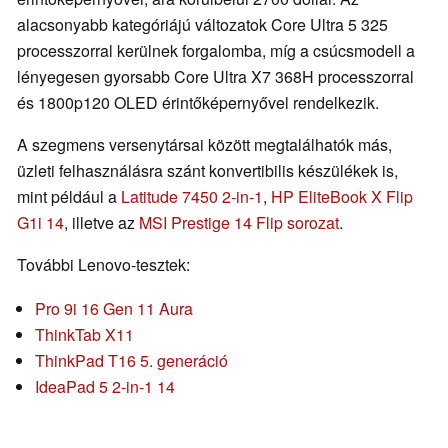
alacsonyabb kategóriájú változatok Core Ultra 5 325
processzorral kerülnek forgalomba, míg a csúcsmodell a
lényegesen gyorsabb Core Ultra X7 368H processzorral
és 1800p120 OLED érintőképernyővel rendelkezik.
A szegmens versenytársai között megtalálhatók más,
üzleti felhasználásra szánt konvertibilis készülékek is,
mint például a
Latitude 7450 2-in-1
,
HP EliteBook X Flip
G1i 14
, illetve az
MSI Prestige 14 Flip sorozat
.
További Lenovo-tesztek:
Pro 9i 16 Gen 11 Aura
ThinkTab X11
ThinkPad T16 5. generáció
IdeaPad 5 2-in-1 14