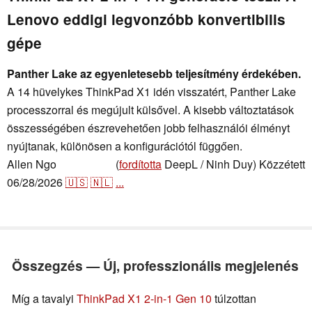
Lenovo eddigi legvonzóbb konvertibilis
gépe
Panther Lake az egyenletesebb teljesítmény érdekében.
A 14 hüvelykes ThinkPad X1 idén visszatért, Panther Lake
processzorral és megújult külsővel. A kisebb változtatások
összességében észrevehetően jobb felhasználói élményt
nyújtanak, különösen a konfigurációtól függően.
Allen Ngo
(
fordította
DeepL / Ninh Duy)
Közzétett
,
👁
Allen Ngo
06/28/2026
🇺🇸
🇳🇱
...
Összegzés — Új, professzionális megjelenés
Míg a tavalyi
ThinkPad X1 2-in-1 Gen 10
túlzottan