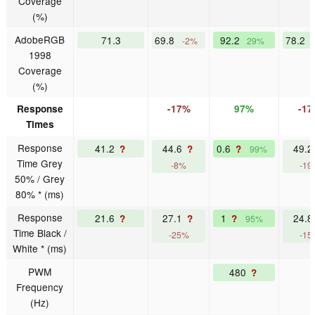
Coverage
(%)
AdobeRGB
71.3
69.8
92.2
78.2
-2%
29%
1998
Coverage
(%)
Response
-17%
97%
-1
Times
Response
41.2
44.6
0.6
49.
?
?
?
99%
Time Grey
-8%
-19
50% / Grey
80% * (ms)
Response
21.6
27.1
1
24.
?
?
?
95%
Time Black /
-25%
-15
White * (ms)
PWM
480
?
Frequency
(Hz)