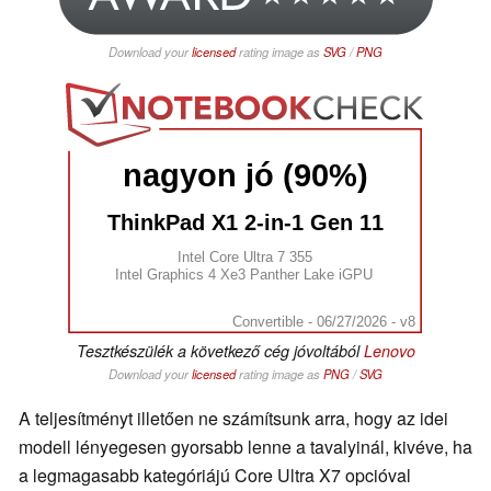
Download your
licensed
rating image as
SVG
/
PNG
nagyon jó (90%)
ThinkPad X1 2-in-1 Gen 11
Intel Core Ultra 7 355
Intel Graphics 4 Xe3 Panther Lake iGPU
Convertible - 06/27/2026 - v8
Tesztkészülék a következő cég jóvoltából
Lenovo
Download your
licensed
rating image as
PNG
/
SVG
A teljesítményt illetően ne számítsunk arra, hogy az idei
modell lényegesen gyorsabb lenne a tavalyinál, kivéve, ha
a legmagasabb kategóriájú Core Ultra X7 opcióval