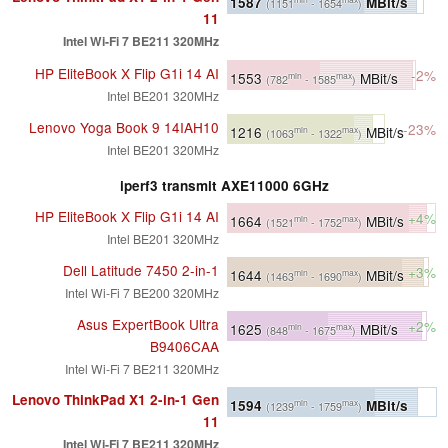
1587
MBit/s
(1151
- 1654
)
11
Intel Wi-Fi 7 BE211 320MHz
HP EliteBook X Flip G1i 14 AI
-2%
1553
MBit/s
min
max
(782
- 1585
)
Intel BE201 320MHz
Lenovo Yoga Book 9 14IAH10
-23%
1216
MBit/s
min
max
(1063
- 1322
)
Intel BE201 320MHz
iperf3 transmit AXE11000 6GHz
HP EliteBook X Flip G1i 14 AI
+4%
1664
MBit/s
min
max
(1521
- 1752
)
Intel BE201 320MHz
Dell Latitude 7450 2-in-1
+3%
1644
MBit/s
min
max
(1463
- 1690
)
Intel Wi-Fi 7 BE200 320MHz
Asus ExpertBook Ultra
+2%
1625
MBit/s
min
max
(848
- 1675
)
B9406CAA
Intel Wi-Fi 7 BE211 320MHz
Lenovo ThinkPad X1 2-in-1 Gen
1594
MBit/s
min
max
(1239
- 1759
)
11
Intel Wi-Fi 7 BE211 320MHz