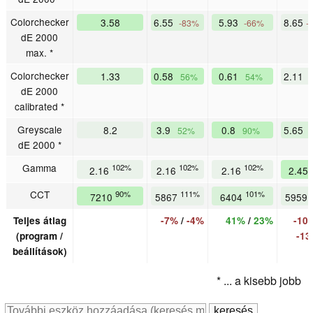
Colorchecker
3.58
6.55
5.93
8.65
-83%
-66%
-
dE 2000
max. *
Colorchecker
1.33
0.58
0.61
2.11
56%
54%
dE 2000
calibrated *
Greyscale
8.2
3.9
0.8
5.65
52%
90%
dE 2000 *
Gamma
102%
102%
102%
2.16
2.16
2.16
2.45
CCT
90%
111%
101%
7210
5867
6404
5959
Teljes átlag
-7%
/
-4%
41%
/
23%
-10
(program /
-1
beállítások)
* ... a kisebb jobb