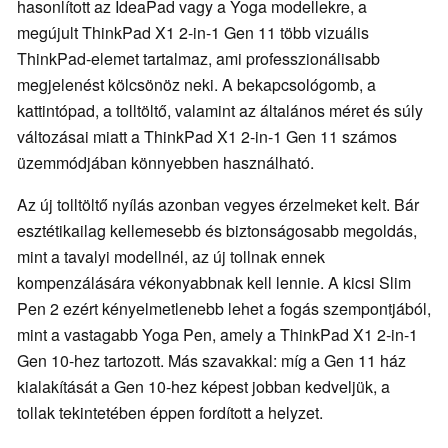
hasonlított az IdeaPad vagy a Yoga modellekre, a
megújult ThinkPad X1 2-in-1 Gen 11 több vizuális
ThinkPad-elemet tartalmaz, ami professzionálisabb
megjelenést kölcsönöz neki. A bekapcsológomb, a
kattintópad, a tolltöltő, valamint az általános méret és súly
változásai miatt a ThinkPad X1 2-in-1 Gen 11 számos
üzemmódjában könnyebben használható.
Az új tolltöltő nyílás azonban vegyes érzelmeket kelt. Bár
esztétikailag kellemesebb és biztonságosabb megoldás,
mint a tavalyi modellnél, az új tollnak ennek
kompenzálására vékonyabbnak kell lennie. A kicsi Slim
Pen 2 ezért kényelmetlenebb lehet a fogás szempontjából,
mint a vastagabb Yoga Pen, amely a ThinkPad X1 2-in-1
Gen 10-hez tartozott. Más szavakkal: míg a Gen 11 ház
kialakítását a Gen 10-hez képest jobban kedveljük, a
tollak tekintetében éppen fordított a helyzet.