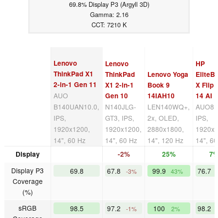
69.8% Display P3 (Argyll 3D)
Gamma: 2.16
CCT: 7210 K
Lenovo
Lenovo
HP
ThinkPad X1
ThinkPad
Lenovo Yoga
EliteB
2-in-1 Gen 11
X1 2-in-1
Book 9
X Flip 
AUO
Gen 10
14IAH10
14 AI
B140UAN10.0,
N140JLG-
LEN140WQ+,
AUO8F
IPS,
GT3, IPS,
2x, OLED,
IPS,
1920x1200,
1920x1200,
2880x1800,
1920x1
14", 60 Hz
14", 60 Hz
14", 120 Hz
14", 6
Display
-2%
25%
7
Display P3
69.8
67.8
99.9
76.7
-3%
43%
Coverage
(%)
sRGB
98.5
97.2
100
98.2
-1%
2%