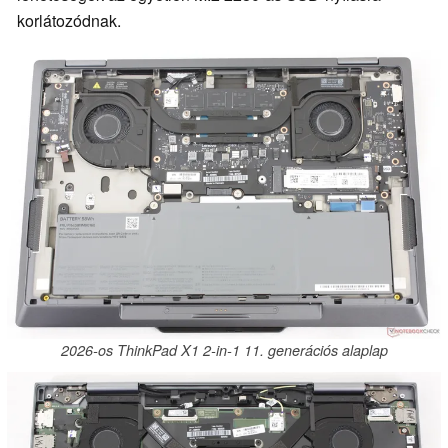
korlátozódnak.
2026-os ThinkPad X1 2-in-1 11. generációs alaplap