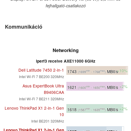
fejhallgató-csatlakozó
Kommunikáció
Networking
iperf3 receive AXE11000 6GHz
Dell Latitude 7450 2-in-1
+10%
1743
MBit/s
min
max
(1699
- 1768
)
Intel Wi-Fi 7 BE200 320MHz
Asus ExpertBook Ultra
+2%
1621
MBit/s
min
max
(1600
- 1650
)
B9406CAA
Intel Wi-Fi 7 BE211 320MHz
Lenovo ThinkPad X1 2-in-1 Gen
+2%
1618
MBit/s
min
max
(1587
- 1635
)
10
Intel BE201 320MHz
Lenovo ThinkPad X1 2-in-1 Gen
min
max