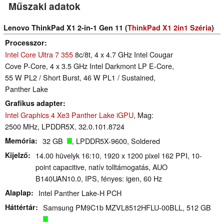
Műszaki adatok
Lenovo ThinkPad X1 2-in-1 Gen 11 (
ThinkPad X1 2in1 Széria
)
Processzor
Intel Core Ultra 7 355
8c/8t, 4 x 4.7 GHz Intel Cougar
Cove P-Core, 4 x 3.5 GHz Intel Darkmont LP E-Core,
55 W PL2 / Short Burst, 46 W PL1 / Sustained,
Panther Lake
Grafikus adapter
Intel Graphics 4 Xe3 Panther Lake iGPU
, Mag:
2500 MHz, LPDDR5X, 32.0.101.8724
Memória
32 GB
, LPDDR5X-9600, Soldered
Kijelző
14.00 hüvelyk 16:10, 1920 x 1200 pixel 162 PPI, 10-
point capacitive, natív tolltámogatás, AUO
B140UAN10.0, IPS, fényes: igen, 60 Hz
Alaplap
Intel Panther Lake-H PCH
Háttértár
Samsung PM9C1b MZVL8512HFLU-00BLL, 512 GB