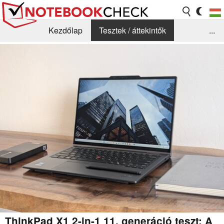
Kezdőlap
Tesztek / áttekintők
...
Hírek
GYIK / Technológia / Benchmarkok
Könyvtár
Kapcsolat
ThinkPad X1 2-in-1 11. generáció teszt: A