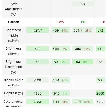
PWM
43
Amplitude *
(%)
Screen
-2%
1%
-1
Brightness
527.7
459
381.7
572
-13%
-28%
middle
(cd/m²)
Brightness
490
455
398
541
-7%
-19%
(cd/m²)
Brightness
86
89
94
78
3%
9%
-
Distribution
(%)
Black Level *
0.28
0.24
0.2
14%
2
(cd/m²)
Contrast (:1)
1885
1913
2860
1%
Colorchecker
2.23
3.14
2.93
4.19
-41%
-31%
dE 2000 *