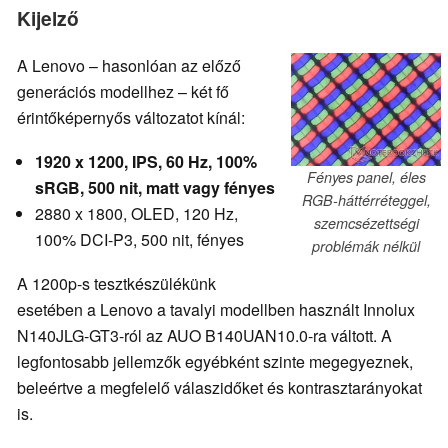
Kijelző
A Lenovo – hasonlóan az előző
generációs modellhez – két fő
érintőképernyős változatot kínál:
1920 x 1200, IPS, 60 Hz, 100%
Fényes panel, éles
sRGB, 500 nit, matt vagy fényes
RGB-háttérréteggel,
2880 x 1800, OLED, 120 Hz,
szemcsézettségi
100% DCI-P3, 500 nit, fényes
problémák nélkül
A 1200p-s tesztkészülékünk
esetében a Lenovo a tavalyi modellben használt Innolux
N140JLG-GT3-ról az AUO B140UAN10.0-ra váltott. A
legfontosabb jellemzők egyébként szinte megegyeznek,
beleértve a megfelelő válaszidőket és kontrasztarányokat
is.