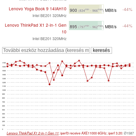
Lenovo Yoga Book 9 14IAH10
-44%
900
MBit/s
min
max
(834
- 966
)
Intel BE201 320MHz
Lenovo ThinkPad X1 2-in-1 Gen
-44%
895
MBit/s
min
max
(797
- 962
)
10
Intel BE201 320MHz
1700
1600
1500
1400
1300
1200
1100
1000
900
800
700
600
500
400
300
200
100
0
Lenovo ThinkPad X1 2-in-1 Gen 11
; iperf3 receive AXE11000 6GHz; iperf 3.20:
Ø1587