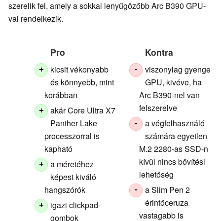
szerelik fel, amely a sokkal lenyűgözőbb Arc B390 GPU-
val rendelkezik.
Pro
Kontra
kicsit vékonyabb
viszonylag gyenge
+
-
és könnyebb, mint
GPU, kivéve, ha
korábban
Arc B390-nel van
felszerelve
akár Core Ultra X7
+
Panther Lake
a végfelhasználó
-
processzorral is
számára egyetlen
kapható
M.2 2280-as SSD-n
kívül nincs bővítési
a méretéhez
+
lehetőség
képest kiváló
hangszórók
a Slim Pen 2
-
érintőceruza
igazi clickpad-
+
vastagabb is
gombok