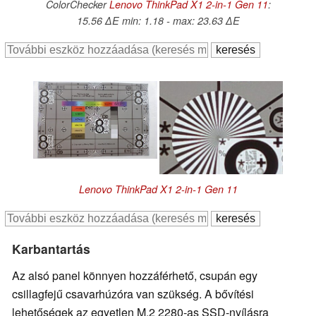
ColorChecker
Lenovo ThinkPad X1 2-in-1 Gen 11
:
15.56 ∆E min: 1.18 - max: 23.63 ∆E
Lenovo ThinkPad X1 2-in-1 Gen 11
Karbantartás
Az alsó panel könnyen hozzáférhető, csupán egy
csillagfejű csavarhúzóra van szükség. A bővítési
lehetőségek az egyetlen M.2 2280-as SSD-nyílásra