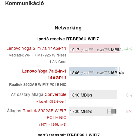
Kommunikáció
Networking
iperf3 receive RT-BE96U WiFi7
Lenovo Yoga Slim 7a 14AGP11
+4%
1917
MBit/s
min
max
(1870
- 1943
)
Mediatek Wi-Fi 7 MT7925 Wireless
LAN Card
Lenovo Yoga 7a 2-in-1
1846
MBit/s
min
max
(1753
- 1942
)
14AGP11
Realtek 8922AE WiFi 7 PCI-E NIC
Az osztály átlaga
Convertible
1846
MBit/s
0%
(
n=1az elmúlt 2 évben
)
Átlagos
Realtek 8922AE WiFi 7
1700
MBit/s
-8%
PCI-E NIC
(
1471 - 1846, n=3
)
iperf3 transmit RT-BE96U WiFi7