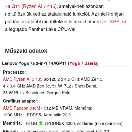
7a G11
(
Ryzen AI 7 445
), amelyeknek azonban
nélkülözniük kell az átalakítható funkciót. Az Intel frontján
például az alábbi modellekkel találkozhatunk
Dell XPS 14
a legújabb Panther Lake CPU-val.
Műszaki adatok
Lenovo Yoga 7a 2-in-1 14AGP11 (
Yoga 7 Széria
)
Processzor
AMD Ryzen AI 5 435
6c/12t, 2 x 4.5 GHz AMD Zen 5,
4 x 3.4 GHz AMD Zen 5c, 51 W PL2 / Short Burst,
35 W PL1 / Sustained, Gorgon Point
Grafikus adapter
AMD Radeon 840M
- 512 MB VRAM, Memória:
1000 MHz, LPDDR5, Adrenalin 26.3.1
Memória
16 GB
, LPDDR5X-8000, soldered (no expansion)
Kijelző
14.00 hüvelyk 16:10, 1920 x 1200 pixel 162 PPI,