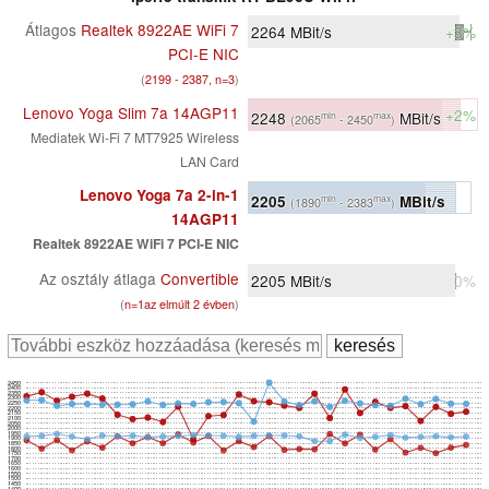
Átlagos
Realtek 8922AE WiFi 7
2264
MBit/s
+3%
PCI-E NIC
(
2199 - 2387, n=3
)
Lenovo Yoga Slim 7a 14AGP11
+2%
2248
MBit/s
min
max
(2065
- 2450
)
Mediatek Wi-Fi 7 MT7925 Wireless
LAN Card
Lenovo Yoga 7a 2-in-1
2205
MBit/s
min
max
(1890
- 2383
)
14AGP11
Realtek 8922AE WiFi 7 PCI-E NIC
Az osztály átlaga
Convertible
2205
MBit/s
0%
(
n=1az elmúlt 2 évben
)
2450
2400
2350
2300
2250
2200
2150
2100
2050
2000
1950
1900
1850
1800
1750
1700
1650
1600
1550
1500
1450
1400