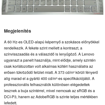
Megjelenítés
A 60 Hz-es OLED-alapú képernyő a szokásos előnyökkel
rendelkezik. A fekete szint mellett a kontraszt, a
színvisszaadás és a válaszidő is lenyűgöző. A Lenovo
ugyanazt a panelt használja, mint elődje, amely szintén
csak korlátozottan volt alkalmas kültéri használatra az
erősen tükröződő felület miatt. A 373 cd/m² körüli fényerő
alig marad el a gyártó 400 cd/m²-es specifikációjától. A
professzionális felhasználók különösen elégedettek
lesznek a buja színtérrel, mivel nemcsak az sRGB és a
DCI-P3, hanem az AdobeRGB is szinte teljes mértékben
lefedett.