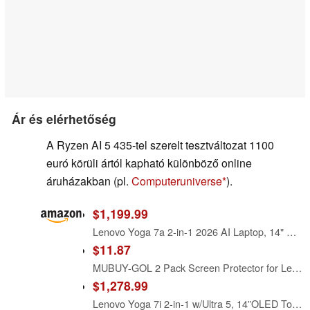
Ár és elérhetőség
A Ryzen AI 5 435-tel szerelt tesztváltozat 1100
euró körüli ártól kapható különböző online
áruházakban (pl.
Computeruniverse
).
$1,199.99
Lenovo Yoga 7a 2-in-1 2026 AI Laptop, 14" WUXGA OLED Touchscreen, AMD Ryzen AI 5 430, 16GB LPDDR5X RAM, 1TB PCIe SSD, Up to 50 Tops Copilot+ PC, Windows 11 Pro, Backlit KB, Fingerprint, Wi-Fi 7
$11.87
MUBUY-GOL 2 Pack Screen Protector for Lenovo Yoga 7a 2-in-1 14" & Lneovo Yoga 7i 2-in-1 Aura Edition (14IPH11/83TC,14AGP11/83TD) 14-Inch Laptop Anti-Blue Light Anti-Glare Anti-UV Filter Reduces Eye
$1,278.99
Lenovo Yoga 7i 2-in-1 w/Ultra 5, 14”OLED Touch,16GB RAM, 1TB SSD, Yoga Pen