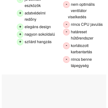
nem optimális
-
eszközök
ventilátor
adatvédelmi
+
viselkedés
redőny
nincs CPU javulás
-
elegáns design
+
határeset
-
nagyon sokoldalú
+
hűtőrendszer
szilárd hangzás
+
korlátozott
-
karbantartás
nincs benne
-
tápegység