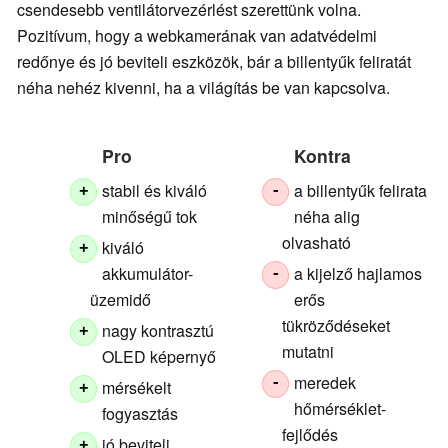
csendesebb ventilátorvezérlést szerettünk volna.
Pozitívum, hogy a webkamerának van adatvédelmi
redőnye és jó beviteli eszközök, bár a billentyűk feliratát
néha nehéz kivenni, ha a világítás be van kapcsolva.
Pro
Kontra
stabil és kiváló
a billentyűk felirata
+
-
minőségű tok
néha alig
olvasható
kiváló
+
akkumulátor-
a kijelző hajlamos
-
üzemidő
erős
tükröződéseket
nagy kontrasztú
+
mutatni
OLED képernyő
meredek
-
mérsékelt
+
hőmérséklet-
fogyasztás
fejlődés
jó beviteli
+