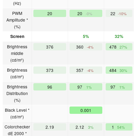
(Hz)
PWM
20
20
22
-0%
-10%
Amplitude *
(%)
Screen
5%
32%
Brightness
376
360
478
-4%
27%
middle
(cd/m²)
Brightness
373
357
484
-4%
30%
(cd/m²)
Brightness
96
97
97
1%
1%
Distribution
(%)
Black Level *
0.001
(cd/m²)
Colorchecker
2.19
2.12
1
3%
54%
dE 2000 *