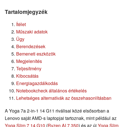
Tartalomjegyzék
Ítélet
Műszaki adatok
Ügy
Berendezések
Bemeneti eszközök
Megjelenítés
Teljesítmény
Kibocsátás
Energiagazdálkodás
Notebookcheck általános értékelés
Lehetséges alternatívák az összehasonlításban
A Yoga 7a 2-in-1 14 G11 riválisai közé elsősorban a
Lenovo saját AMD-s laptopjai tartoznak, mint például az
Yoga Slim 7 14 G10
(
Ryzen AI 7 350
) és az új
Yoga Slim