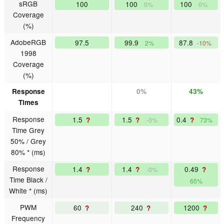
sRGB
100
100
100
0%
0%
Coverage
(%)
AdobeRGB
97.5
99.9
87.8
2%
-10%
1998
Coverage
(%)
Response
0%
43%
Times
Response
1.5
1.5
0.4
?
?
?
-0%
73%
Time Grey
50% / Grey
80% * (ms)
Response
1.4
1.4
0.49
?
?
?
-0%
Time Black /
65%
White * (ms)
PWM
60
240
1200
?
?
?
Frequency