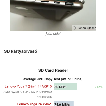
ⓘ Florian Glaser
jobb oldal
SD kártyaolvasó
SD Card Reader
average JPG Copy Test (av. of 3 runs)
Lenovo Yoga 7 2-in-1 14AKP10
86
MB/s
+15%
AMD Ryzen AI 5 340
(AV PRO microSD
128 GB V60)
Lenovo Yoga 7a 2-in-1
74.9
MB/s