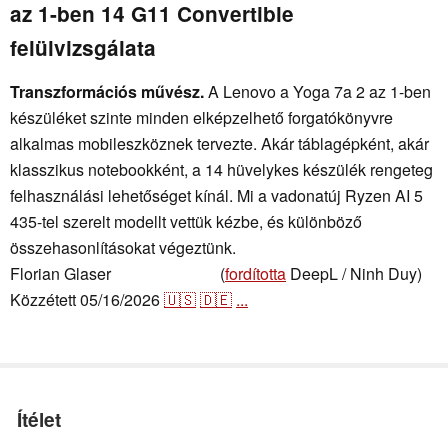
az 1-ben 14 G11 Convertible
felülvizsgálata
Transzformációs művész.
A Lenovo a Yoga 7a 2 az 1-ben
készüléket szinte minden elképzelhető forgatókönyvre
alkalmas mobileszköznek tervezte. Akár táblagépként, akár
klasszikus notebookként, a 14 hüvelykes készülék rengeteg
felhasználási lehetőséget kínál. Mi a vadonatúj Ryzen AI 5
435-tel szerelt modellt vettük kézbe, és különböző
összehasonlításokat végeztünk.
Florian Glaser
(
fordította
DeepL / Ninh Duy)
,
👁
Florian Glaser
Közzétett
05/16/2026
🇺🇸
🇩🇪
...
Ítélet