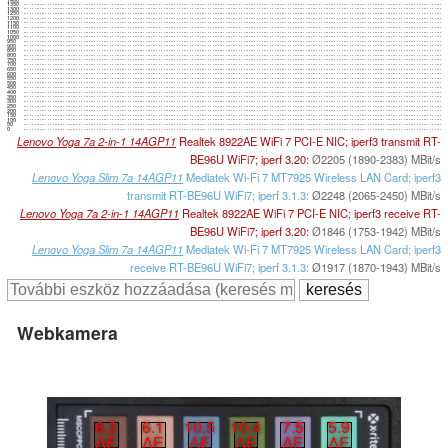
1350
1300
1250
1200
1150
1100
1050
1000
950
900
850
800
750
700
650
600
550
500
450
400
350
300
250
200
150
100
50
0
Lenovo Yoga 7a 2-in-1 14AGP11
Realtek 8922AE WiFi 7 PCI-E NIC; iperf3 transmit RT-
BE96U WiFi7; iperf 3.20:
Ø2205 (1890-2383) MBit/s
Lenovo Yoga Slim 7a 14AGP11
Mediatek Wi-Fi 7 MT7925 Wireless LAN Card; iperf3
transmit RT-BE96U WiFi7; iperf 3.1.3:
Ø2248 (2065-2450) MBit/s
Lenovo Yoga 7a 2-in-1 14AGP11
Realtek 8922AE WiFi 7 PCI-E NIC; iperf3 receive RT-
BE96U WiFi7; iperf 3.20:
Ø1846 (1753-1942) MBit/s
Lenovo Yoga Slim 7a 14AGP11
Mediatek Wi-Fi 7 MT7925 Wireless LAN Card; iperf3
receive RT-BE96U WiFi7; iperf 3.1.3:
Ø1917 (1870-1943) MBit/s
Webkamera
6.3
6.1
10.5
10.4
7.5
5.9
∆E
∆E
∆E
∆E
∆E
∆E