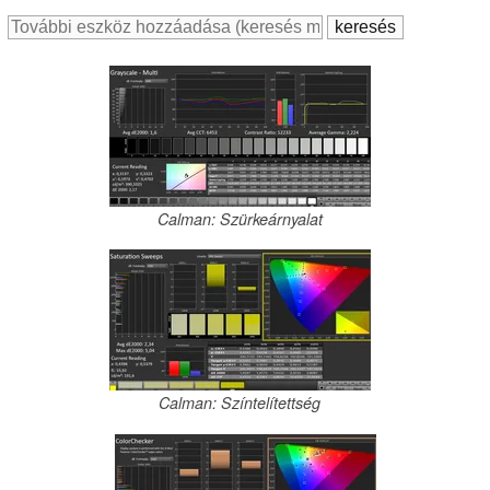
Calman: Szürkeárnyalat
Calman: Színtelítettség