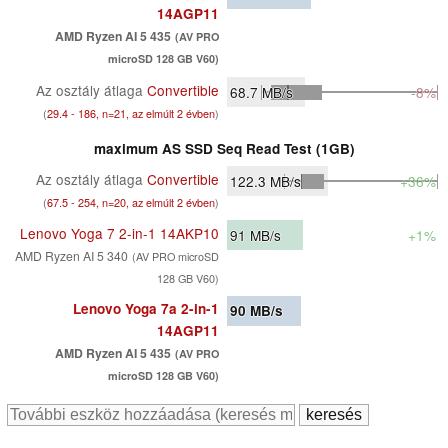
14AGP11
AMD Ryzen AI 5 435
(AV PRO
microSD 128 GB V60)
Az osztály átlaga
Convertible
68.7
MB/s
-8%
(
29.4 - 186, n=21, az elmúlt 2 évben
)
maximum AS SSD Seq Read Test (1GB)
Az osztály átlaga
Convertible
122.3
MB/s
+36%
(
67.5 - 254, n=20, az elmúlt 2 évben
)
Lenovo Yoga 7 2-in-1 14AKP10
91
MB/s
+1%
AMD Ryzen AI 5 340
(AV PRO microSD
128 GB V60)
Lenovo Yoga 7a 2-in-1
90
MB/s
14AGP11
AMD Ryzen AI 5 435
(AV PRO
microSD 128 GB V60)