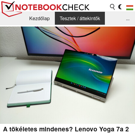
Kezdőlap
Tesztek / áttekintők
...
Hírek
GYIK / Technológia / Benchmarkok
Könyvtár
Kapcsolat
A tökéletes mindenes? Lenovo Yoga 7a 2