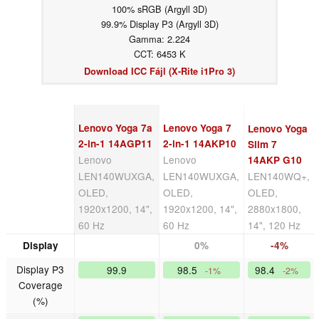
100% sRGB (Argyll 3D)
99.9% Display P3 (Argyll 3D)
Gamma: 2.224
CCT: 6453 K
Download ICC Fájl (X-Rite i1Pro 3)
Lenovo Yoga 7a
Lenovo Yoga 7
Lenovo Yoga
2-in-1 14AGP11
2-in-1 14AKP10
Slim 7
Lenovo
Lenovo
14AKP G10
LEN140WUXGA,
LEN140WUXGA,
LEN140WQ+,
OLED,
OLED,
OLED,
1920x1200, 14",
1920x1200, 14",
2880x1800,
60 Hz
60 Hz
14", 120 Hz
Display
0%
-4%
Display P3
99.9
98.5
98.4
-1%
-2%
Coverage
(%)