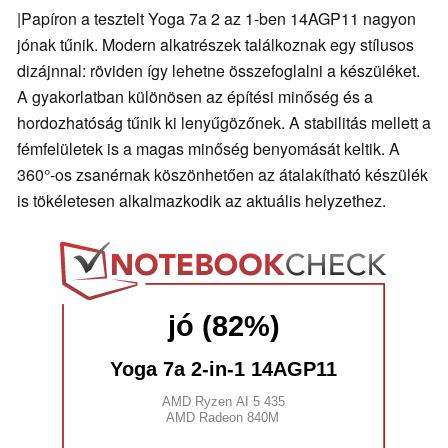
|Papíron a tesztelt Yoga 7a 2 az 1-ben 14AGP11 nagyon
jónak tűnik. Modern alkatrészek találkoznak egy stílusos
dizájnnal: röviden így lehetne összefoglalni a készüléket.
A gyakorlatban különösen az építési minőség és a
hordozhatóság tűnik ki lenyűgözőnek. A stabilitás mellett a
fémfelületek is a magas minőség benyomását keltik. A
360°-os zsanérnak köszönhetően az átalakítható készülék
is tökéletesen alkalmazkodik az aktuális helyzethez.
jó (82%)
Yoga 7a 2-in-1 14AGP11
AMD Ryzen AI 5 435
AMD Radeon 840M