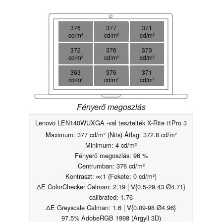
376
377
371
cd/m²
cd/m²
cd/m²
372
376
373
cd/m²
cd/m²
cd/m²
363
376
371
cd/m²
cd/m²
cd/m²
Fényerő megoszlás
Lenovo LEN140WUXGA -val tesztelték X-Rite i1Pro 3
Maximum: 377 cd/m² (Nits) Átlag: 372.8 cd/m²
Minimum: 4 cd/m²
Fényerő megoszlás: 96 %
Centrumban: 376 cd/m²
Kontraszt: ∞:1 (Fekete: 0 cd/m²)
ΔE ColorChecker Calman: 2.19 | ∀{0.5-29.43 Ø4.71}
calibrated: 1.76
ΔE Greyscale Calman: 1.6 | ∀{0.09-98 Ø4.96}
97.5% AdobeRGB 1998 (Argyll 3D)