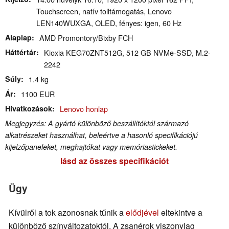
Touchscreen, natív tolltámogatás, Lenovo
LEN140WUXGA, OLED, fényes: igen, 60 Hz
Alaplap
AMD Promontory/Bixby FCH
Háttértár
Kioxia KEG70ZNT512G, 512 GB NVMe-SSD, M.2-
2242
Súly
1.4 kg
Ár
1100 EUR
Hivatkozások
Lenovo honlap
Megjegyzés: A gyártó különböző beszállítóktól származó
alkatrészeket használhat, beleértve a hasonló specifikációjú
kijelzőpaneleket, meghajtókat vagy memóriastickeket.
lásd az összes specifikációt
Ügy
Kívülről a tok azonosnak tűnik a
elődjével
eltekintve a
különböző színváltozatoktól. A zsanérok viszonylag