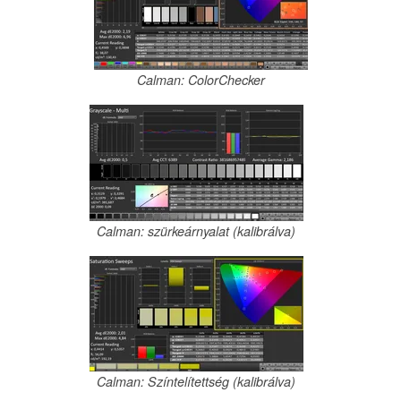
Calman: ColorChecker
Calman: szürkeárnyalat (kalibrálva)
Calman: Színtelítettség (kalibrálva)