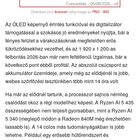
Convertible - 05/08/2026 - v8
Download your
licensed
rating image as
PNG
/
SVG
Az OLED képernyő érintés funkcióval és digitalizátor
támogatással a szokásos jó eredményeket nyújtja, bár a
fényes felület a várakozásoknak megfelelően erős
tükröződésekhez vezethet, és az 1 920 x 1 200-as
felbontás 2026-ban már nem feltétlenül izgalmas, bár a
következő pont ebből profitál. Az abszolút csúcspont az
akkumulátor üzemideje, amely még az elődjénél is jobb,
webes szörfözési tesztünkben több mint 14 óra volt.
Ha már az elődnél tartunk, a processzor sajnos némileg
csalódást okoz a régi modellhez képest. A Ryzen AI 5 435
összességében nem teljesít gyorsabban, mint a Ryzen AI
5 340 (meglepő módon a Radeon 840M még érezhetően
lassabb is). A 14 colos más tudományágakban is jobb
lehetne. Például egy erősebb hűtőrendszert és