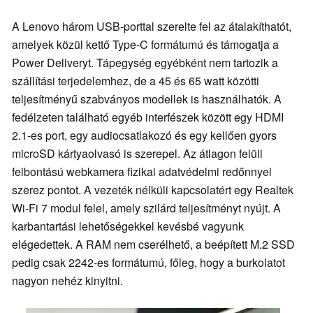
A Lenovo három USB-porttal szerelte fel az átalakíthatót,
amelyek közül kettő Type-C formátumú és támogatja a
Power Deliveryt. Tápegység egyébként nem tartozik a
szállítási terjedelemhez, de a 45 és 65 watt közötti
teljesítményű szabványos modellek is használhatók. A
fedélzeten található egyéb interfészek között egy HDMI
2.1-es port, egy audiocsatlakozó és egy kellően gyors
microSD kártyaolvasó is szerepel. Az átlagon felüli
felbontású webkamera fizikai adatvédelmi redőnnyel
szerez pontot. A vezeték nélküli kapcsolatért egy Realtek
Wi-Fi 7 modul felel, amely szilárd teljesítményt nyújt. A
karbantartási lehetőségekkel kevésbé vagyunk
elégedettek. A RAM nem cserélhető, a beépített M.2 SSD
pedig csak 2242-es formátumú, főleg, hogy a burkolatot
nagyon nehéz kinyitni.