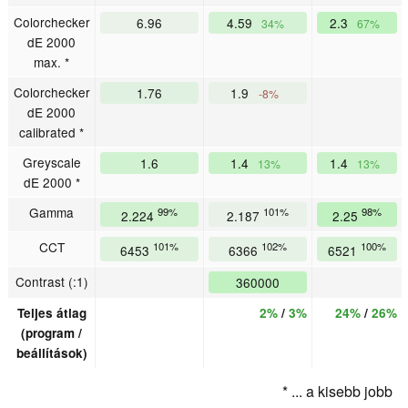
Colorchecker
6.96
4.59
2.3
34%
67%
dE 2000
max. *
Colorchecker
1.76
1.9
-8%
dE 2000
calibrated *
Greyscale
1.6
1.4
1.4
13%
13%
dE 2000 *
Gamma
99%
101%
98%
2.224
2.187
2.25
CCT
101%
102%
100%
6453
6366
6521
Contrast (:1)
360000
Teljes átlag
2%
/
3%
24%
/
26%
(program /
beállítások)
* ... a kisebb jobb