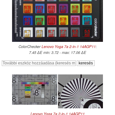
5.8
7.9
6.3
7
5.5
12.3
∆E
∆E
∆E
∆E
∆E
∆E
6.4
17.1
5.3
5.9
6.7
11.3
∆E
∆E
∆E
∆E
∆E
∆E
6.5
5.5
6.7
7.7
4.7
3.7
∆E
∆E
∆E
∆E
∆E
∆E
ColorChecker
Lenovo Yoga 7a 2-in-1 14AGP11
:
7.45 ∆E min: 3.72 - max: 17.06 ∆E
Lenovo Yoga 7a 2-in-1 14AGP11