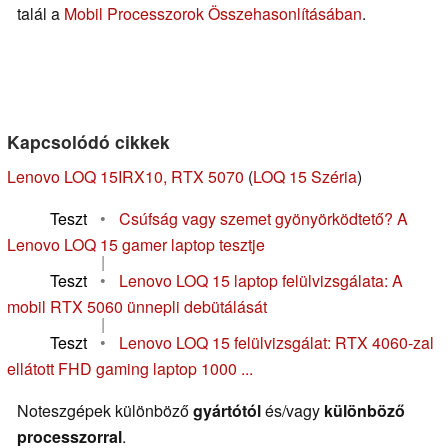
talál a
Mobil Processzorok Összehasonlításában
.
Kapcsolódó cikkek
Lenovo LOQ 15IRX10, RTX 5070
(
LOQ 15 Széria
)
Teszt
•
Csúfság vagy szemet gyönyörködtető? A
Lenovo LOQ 15 gamer laptop tesztje
|
Teszt
•
Lenovo LOQ 15 laptop felülvizsgálata: A
mobil RTX 5060 ünnepli debütálását
|
Teszt
•
Lenovo LOQ 15 felülvizsgálat: RTX 4060-zal
ellátott FHD gaming laptop 1000 ...
Noteszgépek különböző
gyártótól
és/vagy
különböző
processzorral
.