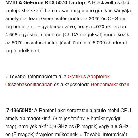
NVIDIA GeForce RTX 5070 Laptop
: A Blackwell-család
laptopokba szánt, hamarosan megjelenő grafikus kártyája,
amelyet a Team Green valószínűleg a 2025-ös CES-en
fog bemutatni. Figyelembe véve, hogy a 4070-es laptop
4.608 egyesített shaderrel (CUDA magokkal) rendelkezik,
az 5070-es valószínűleg jóval több mint 5.000 shaderrel
fog rendelkezni.
» További információt talál a
Grafikus Adapterek
Összehasonlításában
és a kapcsolódó
Benchmarkokban
.
i7-13650HX
: A Raptor Lake sorozaton alapuló mobil CPU,
amely 14 magot kínál (6 teljesítmény, 8 hatékonysági
mag), amelyek akár 4,9 GHz-es (P-magok) vagy 3,6 GHz-
es (E-magok) órajelen működnek. » További információt