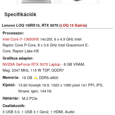
Specifikációk
Lenovo LOQ 15IRX10, RTX 5070 (
LOQ 15 Széria
)
Processzor
Intel Core i7-13650HX
14c/20t, 6 x 4.9 GHz Intel
Raptor Cove P-Core, 8 x 3.6 GHz Intel Gracemont E-
Core, Raptor Lake-HX
Grafikus adapter
NVIDIA GeForce RTX 5070 Laptop
- 8 GB VRAM,
Mag: 2347 MHz, 115 W TDP, GDDR7
Memória
16 GB
, DDR5-4800
Kijelző
15.60 hüvelyk 16:9, 1920 x 1080 pixel 141 PPI, IPS,
fényes: igen, 144 Hz
Háttértár
M.2 PCIe
Csatlakozók
3 USB 3.0, 1 USB 3.1 Gen2, 1 HDMI, Audió