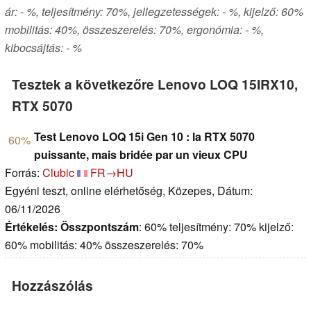
ár: - %, teljesítmény: 70%, jellegzetességek: - %, kijelző: 60%
mobilitás: 40%, összeszerelés: 70%, ergonómia: - %,
kibocsájtás: - %
Tesztek a következőre Lenovo LOQ 15IRX10,
RTX 5070
Test Lenovo LOQ 15i Gen 10 : la RTX 5070
60%
puissante, mais bridée par un vieux CPU
Forrás:
Clubic
FR→HU
Egyéni teszt, online elérhetőség, Közepes, Dátum:
06/11/2026
Értékelés:
Összpontszám
: 60% teljesítmény: 70% kijelző:
60% mobilitás: 40% összeszerelés: 70%
Hozzászólás