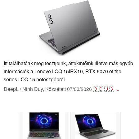
Itt találhatóak meg tesztjeink, áttekintőink illetve más egyéb
információk a Lenovo LOQ 15IRX10, RTX 5070 of the
series LOQ 15 noteszgépről.
DeepL / Ninh Duy,
Közzétett
07/03/2026
🇩🇪
🇺🇸
...