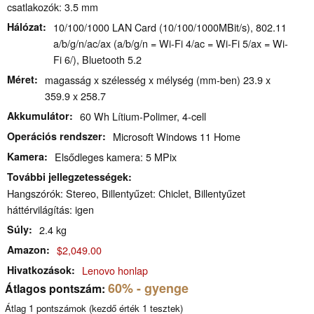
csatlakozók: 3.5 mm
Hálózat
10/100/1000 LAN Card (10/100/1000MBit/s), 802.11
a/b/g/n/ac/ax (a/b/g/n = Wi-Fi 4/ac = Wi-Fi 5/ax = Wi-
Fi 6/), Bluetooth 5.2
Méret
magasság x szélesség x mélység (mm-ben) 23.9 x
359.9 x 258.7
Akkumulátor
60 Wh Lítium-Polimer, 4-cell
Operációs rendszer
Microsoft Windows 11 Home
Kamera
Elsődleges kamera: 5 MPix
További jellegzetességek
Hangszórók: Stereo, Billentyűzet: Chiclet, Billentyűzet
háttérvilágítás: igen
Súly
2.4 kg
Amazon
$2,049.00
Hivatkozások
Lenovo honlap
60%
- gyenge
Átlagos pontszám:
Átlag
1
pontszámok (kezdő érték
1
tesztek)