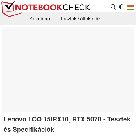
Kezdőlap
Tesztek / áttekintők
...
Hírek
GYIK / Technológia / Benchmarkok
Könyvtár
Kapcsolat
Lenovo LOQ 15IRX10, RTX 5070 - Tesztek
és Specifikációk