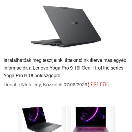
Itt találhatóak meg tesztjeink, áttekintőink illetve más egyéb
információk a Lenovo Yoga Pro 9 16i Gen 11 of the series
Yoga Pro 9 16 noteszgépről.
DeepL / Ninh Duy,
Közzétett
07/06/2026
🇩🇪
🇺🇸
...