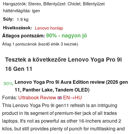
Hangszórók: Stereo, Billentyűzet: Chiclet, Billentyűzet
háttérvilágítás: igen
Súly
1.9 kg
Hivatkozások
Lenovo honlap
90%
- nagyon jó
Átlagos pontszám:
Átlag
1
pontszámok (kezdő érték
3
tesztek)
Tesztek a következőre Lenovo Yoga Pro 9i
16 Gen 11
Lenovo Yoga Pro 9i Aura Edition review (2026 gen
90%
11, Panther Lake, Tandem OLED)
Forrás:
Ultrabook Review
EN→HU
This Lenovo Yoga Pro 9i gen11 refresh is an intriguing
product in its segment of premium-tier jack of all trades
laptops. It's not as powerful as other 16-inchers around 2
kilos, but still provides plenty of punch for multitasking and