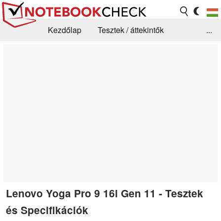
Kezdőlap
Tesztek / áttekintők
...
Hírek
GYIK / Technológia / Benchmarkok
Könyvtár
Kapcsolat
Lenovo Yoga Pro 9 16i Gen 11 - Tesztek
és Specifikációk