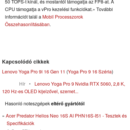
50 TOPS-t kínál, és mostantól támogatja az FP8-at. A
CPU támogatja a vPro kezelési funkciókat.» További
információt talál a
Mobil Processzorok
Összehasonlításában
.
Kapcsolódó cikkek
Lenovo Yoga Pro 9i 16 Gen 11
(
Yoga Pro 9 16 Széria
)
Hír
•
Lenovo Yoga Pro 9 Nvidia RTX 5060, 2,8 K,
120 Hz-es OLED kijelzővel, szemet...
Hasonló noteszgépek
eltérő gyártótól
Acer Predator Helios Neo 16S AI PHN16S-I51 - Tesztek és
Specifikációk