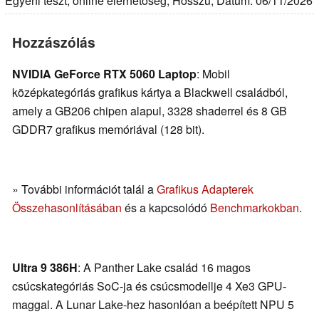
Egyéni teszt, online elérhetőség, Hosszú, Dátum: 06/11/2026
Hozzászólás
NVIDIA GeForce RTX 5060 Laptop
: Mobil
középkategóriás grafikus kártya a Blackwell családból,
amely a GB206 chipen alapul, 3328 shaderrel és 8 GB
GDDR7 grafikus memóriával (128 bit).
» További információt talál a
Grafikus Adapterek
Összehasonlításában
és a kapcsolódó
Benchmarkokban
.
Ultra 9 386H
: A Panther Lake család 16 magos
csúcskategóriás SoC-ja és csúcsmodellje 4 Xe3 GPU-
maggal. A Lunar Lake-hez hasonlóan a beépített NPU 5