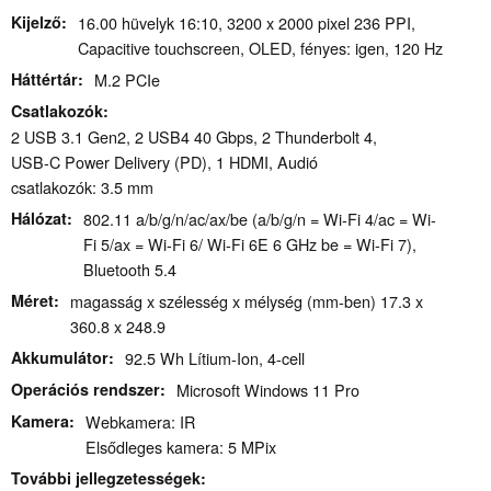
Kijelző
16.00 hüvelyk 16:10, 3200 x 2000 pixel 236 PPI,
Capacitive touchscreen, OLED, fényes: igen, 120 Hz
Háttértár
M.2 PCIe
Csatlakozók
2 USB 3.1 Gen2, 2 USB4 40 Gbps, 2 Thunderbolt 4,
USB-C Power Delivery (PD), 1 HDMI, Audió
csatlakozók: 3.5 mm
Hálózat
802.11 a/​b/​g/​n/​ac/​ax/​be (a/b/g/n = Wi-Fi 4/ac = Wi-
Fi 5/ax = Wi-Fi 6/ Wi-Fi 6E 6 GHz be = Wi-Fi 7),
Bluetooth 5.4
Méret
magasság x szélesség x mélység (mm-ben) 17.3 x
360.8 x 248.9
Akkumulátor
92.5 Wh Lítium-Ion, 4-cell
Operációs rendszer
Microsoft Windows 11 Pro
Kamera
Webkamera: IR
Elsődleges kamera: 5 MPix
További jellegzetességek