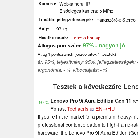
Kamera
Webkamera: IR
Elsődleges kamera: 5 MPix
További jellegzetességek
Hangszórók: Stereo, Bi
Súly
1.93 kg
Hivatkozások
Lenovo honlap
97%
- nagyon jó
Átlagos pontszám:
Átlag
1
pontszámok (kezdő érték
1
tesztek)
ár: 95%, teljesítmény: 95%, jellegzetességek:
ergonómia: - %, kibocsájtás: - %
Tesztek a következőre Len
Lenovo Pro 9i Aura Edition Gen 11 rev
97%
Forrás:
Techaeris
EN→HU
If you’re in the market for a premium, heavy-hi
professional content creation to high-frame-ra
hardware, the Lenovo Pro 9i Aura Edition (Gen 