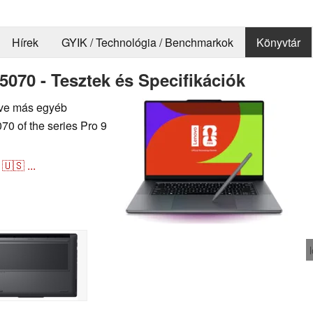
Hírek
GYIK / Technológia / Benchmarkok
Könyvtár
070 - Tesztek és Specifikációk
letve más egyéb
0 of the series Pro 9
🇺🇸
...