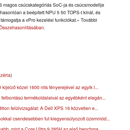
16 magos csúcskategóriás SoC-ja és csúcsmodellje
asonlóan a beépített NPU 5 50 TOPS-t kínál, és
támogatja a vPro kezelési funkciókat.» További
 Összehasonlításában
.
zéria
)
jelző közel 1600 nits fényerejével az egyik l...
felbontású termékoldalaival az egyébként elegán...
ion felülvizsgálat: A Dell XPS 16 közvetlen e...
okkal csendesebben fut kiegyensúlyozott üzemmód...
sabb, mint a Core Ultra 9 285H az első benchma...