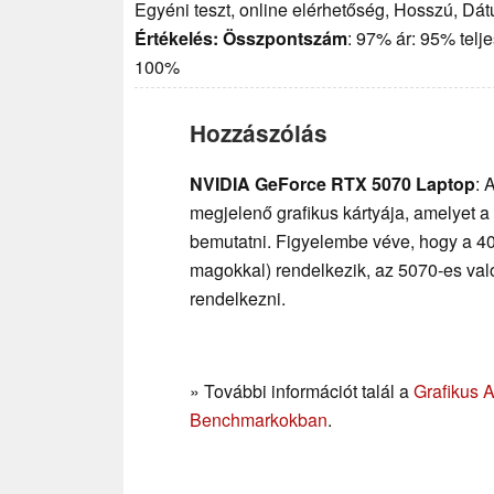
Egyéni teszt, online elérhetőség, Hosszú, Dá
Értékelés:
Összpontszám
: 97% ár: 95% telj
100%
Hozzászólás
NVIDIA GeForce RTX 5070 Laptop
: 
megjelenő grafikus kártyája, amelyet 
bemutatni. Figyelembe véve, hogy a 40
magokkal) rendelkezik, az 5070-es való
rendelkezni.
» További információt talál a
Grafikus 
Benchmarkokban
.