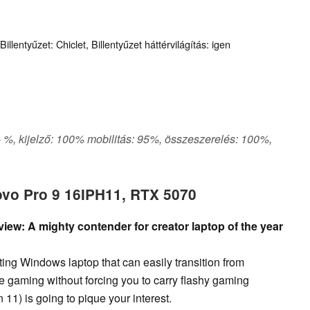
llentyűzet: Chiclet, Billentyűzet háttérvilágítás: igen
 - %, kijelző: 100% mobilitás: 95%, összeszerelés: 100%,
ovo Pro 9 16IPH11, RTX 5070
iew: A mighty contender for creator laptop of the year
tting Windows laptop that can easily transition from
te gaming without forcing you to carry flashy gaming
11) is going to pique your interest.