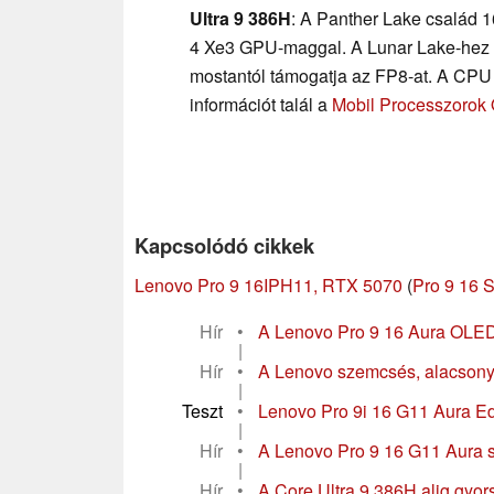
Ultra 9 386H
: A Panther Lake család 
4 Xe3 GPU-maggal. A Lunar Lake-hez h
mostantól támogatja az FP8-at. A CPU 
információt talál a
Mobil Processzorok
Kapcsolódó cikkek
Lenovo Pro 9 16IPH11, RTX 5070
(
Pro 9 16 S
Hír
•
A Lenovo Pro 9 16 Aura OLED ki
|
Hír
•
A Lenovo szemcsés, alacsony 
|
Teszt
•
Lenovo Pro 9i 16 G11 Aura Edit
|
Hír
•
A Lenovo Pro 9 16 G11 Aura s
|
Hír
•
A Core Ultra 9 386H alig gyor