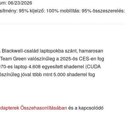
tum: 06/23/2026
esítmény: 95% kijelző: 100% mobilitás: 95% összeszerelés:
A Blackwell-család laptopokba szánt, hamarosan
a Team Green valószínűleg a 2025-ös CES-en fog
70-es laptop 4.608 egyesített shaderrel (CUDA
színűleg jóval több mint 5.000 shaderrel fog
Adapterek Összehasonlításában
és a kapcsolódó