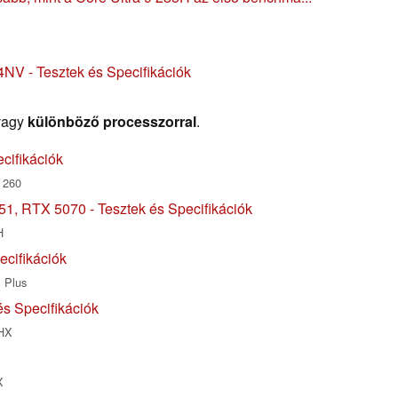
NV - Tesztek és Specifikációk
vagy
különböző processzorral
.
cifikációk
 260
1, RTX 5070 - Tesztek és Specifikációk
H
ecifikációk
 Plus
s Specifikációk
0HX
X