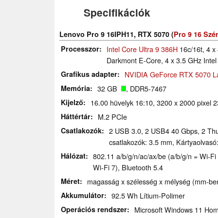
Specifikációk
Lenovo Pro 9 16IPH11, RTX 5070 (
Pro 9 16 Szér
Processzor
Intel Core Ultra 9 386H
16c/16t, 4 x
Darkmont E-Core, 4 x 3.5 GHz Inte
Grafikus adapter
NVIDIA GeForce RTX 5070 L
Memória
32 GB
, DDR5-7467
Kijelző
16.00 hüvelyk 16:10, 3200 x 2000 pixel 
Háttértár
M.2 PCIe
Csatlakozók
2 USB 3.0, 2 USB4 40 Gbps, 2 Thu
csatlakozók: 3.5 mm, Kártyaolvasó
Hálózat
802.11 a/​b/​g/​n/​ac/​ax/​be (a/b/g/n = Wi
Wi-Fi 7), Bluetooth 5.4
Méret
magasság x szélesség x mélység (mm-ben)
Akkumulátor
92.5 Wh Lítium-Polimer
Operációs rendszer
Microsoft Windows 11 Ho