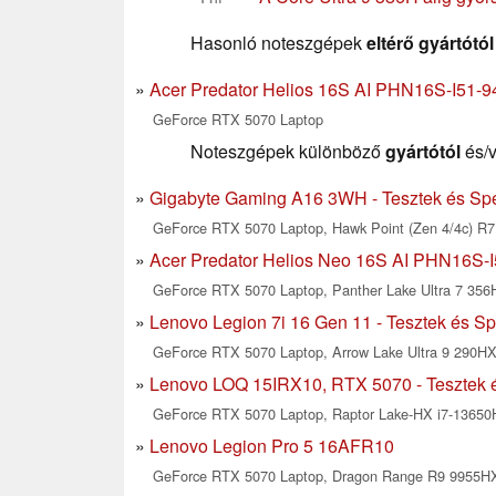
Hasonló noteszgépek
eltérő gyártótól
Acer Predator Helios 16S AI PHN16S-I51-94
GeForce RTX 5070 Laptop
Noteszgépek különböző
gyártótól
és/
Gigabyte Gaming A16 3WH - Tesztek és Spe
GeForce RTX 5070 Laptop, Hawk Point (Zen 4/4c) R7
Acer Predator Helios Neo 16S AI PHN16S-I5
GeForce RTX 5070 Laptop, Panther Lake Ultra 7 356
Lenovo Legion 7i 16 Gen 11 - Tesztek és Sp
GeForce RTX 5070 Laptop, Arrow Lake Ultra 9 290HX
Lenovo LOQ 15IRX10, RTX 5070 - Tesztek é
GeForce RTX 5070 Laptop, Raptor Lake-HX i7-1365
Lenovo Legion Pro 5 16AFR10
GeForce RTX 5070 Laptop, Dragon Range R9 9955H