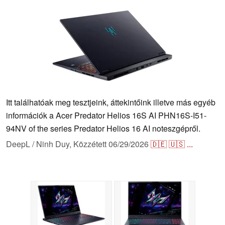
Itt találhatóak meg tesztjeink, áttekintőink illetve más egyéb
információk a Acer Predator Helios 16S AI PHN16S-I51-
94NV of the series Predator Helios 16 AI noteszgépről.
DeepL / Ninh Duy,
Közzétett
06/29/2026
🇩🇪
🇺🇸
...