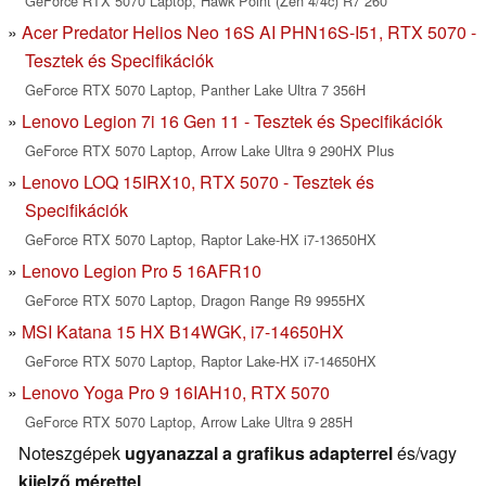
GeForce RTX 5070 Laptop, Hawk Point (Zen 4/4c) R7 260
Acer Predator Helios Neo 16S AI PHN16S-I51, RTX 5070 -
Tesztek és Specifikációk
GeForce RTX 5070 Laptop, Panther Lake Ultra 7 356H
Lenovo Legion 7i 16 Gen 11 - Tesztek és Specifikációk
GeForce RTX 5070 Laptop, Arrow Lake Ultra 9 290HX Plus
Lenovo LOQ 15IRX10, RTX 5070 - Tesztek és
Specifikációk
GeForce RTX 5070 Laptop, Raptor Lake-HX i7-13650HX
Lenovo Legion Pro 5 16AFR10
GeForce RTX 5070 Laptop, Dragon Range R9 9955HX
MSI Katana 15 HX B14WGK, i7-14650HX
GeForce RTX 5070 Laptop, Raptor Lake-HX i7-14650HX
Lenovo Yoga Pro 9 16IAH10, RTX 5070
GeForce RTX 5070 Laptop, Arrow Lake Ultra 9 285H
Noteszgépek
ugyanazzal a grafikus adapterrel
és/vagy
kijelző mérettel