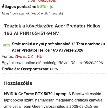
Acer noteszgépek
80%
- jó
Átlagos pontszám:
Átlag
1
pontszámok (kezdő érték
1
tesztek)
Tesztek a következőre Acer Predator Helios
16S AI PHN16S-I51-94NV
Stále tenký a nyní profesionálnější. Test notebooku
80%
Acer Predator Helios 16S AI verze 2026
Forrás:
Zive
CZ→HU
Egyéni teszt, online elérhetőség, Rövid, Dátum: 05/20/2026
Értékelés:
Összpontszám
: 80%
Hozzászólás
NVIDIA GeForce RTX 5070 Laptop
: A Blackwell-család
laptopokba szánt, hamarosan megjelenő grafikus kártyája,
amelyet a Team Green valószínűleg a 2025-ös CES-en