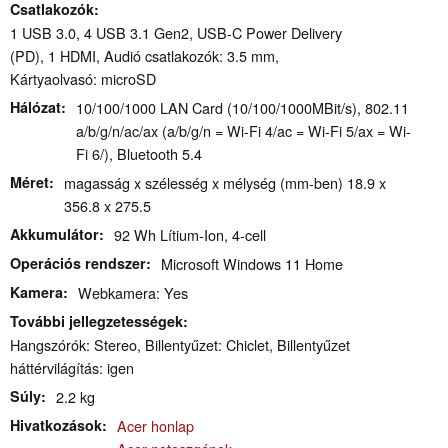
Csatlakozók
1 USB 3.0, 4 USB 3.1 Gen2, USB-C Power Delivery
(PD), 1 HDMI, Audió csatlakozók: 3.5 mm,
Kártyaolvasó: microSD
Hálózat
10/100/1000 LAN Card (10/100/1000MBit/s), 802.11
a/b/g/n/ac/ax (a/b/g/n = Wi-Fi 4/ac = Wi-Fi 5/ax = Wi-
Fi 6/), Bluetooth 5.4
Méret
magasság x szélesség x mélység (mm-ben) 18.9 x
356.8 x 275.5
Akkumulátor
92 Wh Lítium-Ion, 4-cell
Operációs rendszer
Microsoft Windows 11 Home
Kamera
Webkamera: Yes
További jellegzetességek
Hangszórók: Stereo, Billentyűzet: Chiclet, Billentyűzet
háttérvilágítás: igen
Súly
2.2 kg
Hivatkozások
Acer honlap