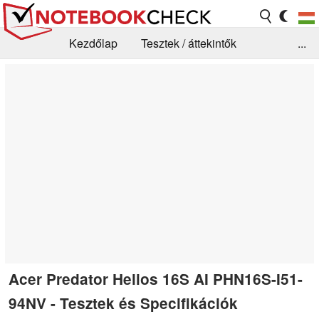
Kezdőlap
Tesztek / áttekintők
...
Hírek
GYIK / Technológia / Benchmarkok
Könyvtár
Kapcsolat
Acer Predator Helios 16S AI PHN16S-I51-
94NV - Tesztek és Specifikációk