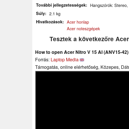
További jellegzetességek
Hangszórók: Stereo, Bi
Súly
2.1 kg
Hivatkozások
Acer honlap
Acer noteszgépek
Tesztek a következőre Acer
How to open Acer Nitro V 15 AI (ANV15-42)
Forrás:
Laptop Media
Támogatás, online elérhetőség, Közepes, Dá