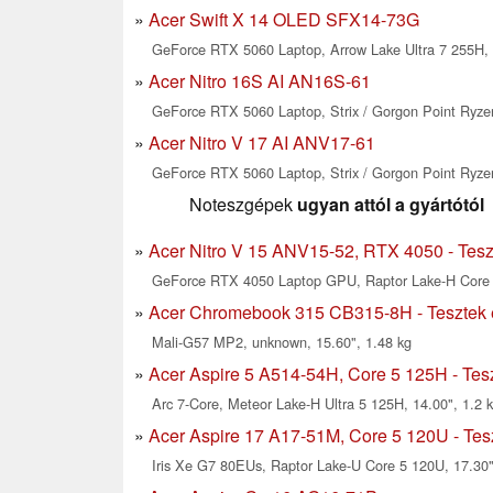
Acer Swift X 14 OLED SFX14-73G
GeForce RTX 5060 Laptop, Arrow Lake Ultra 7 255H, 
Acer Nitro 16S AI AN16S-61
GeForce RTX 5060 Laptop, Strix / Gorgon Point Ryzen
Acer Nitro V 17 AI ANV17-61
GeForce RTX 5060 Laptop, Strix / Gorgon Point Ryzen
Noteszgépek
ugyan attól a gyártótól
Acer Nitro V 15 ANV15-52, RTX 4050 - Tesz
GeForce RTX 4050 Laptop GPU, Raptor Lake-H Core 5
Acer Chromebook 315 CB315-8H - Tesztek é
Mali-G57 MP2, unknown, 15.60", 1.48 kg
Acer Aspire 5 A514-54H, Core 5 125H - Tesz
Arc 7-Core, Meteor Lake-H Ultra 5 125H, 14.00", 1.2 
Acer Aspire 17 A17-51M, Core 5 120U - Tesz
Iris Xe G7 80EUs, Raptor Lake-U Core 5 120U, 17.30"