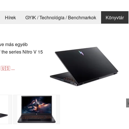
Hírek
GYIK / Technológia / Benchmarkok
Könyvtár
letve más egyéb
the series Nitro V 15
🇺🇸
...