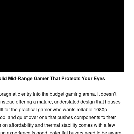
Solid Mid-Range Gamer That Protects Your Eyes
pragmatic entry into the budget gaming arena. It doesn’t
 instead offering a mature, understated design that houses
ilt for the practical gamer who wants reliable 1080p
ool and quiet over one that pushes components to their
 on affordability and thermal stability comes with a few
ng experience is good, potential buyers need to be aware