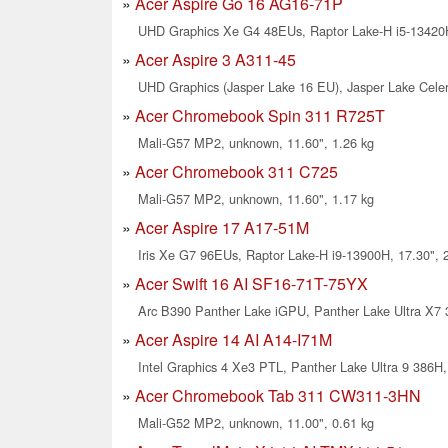
Acer Aspire Go 16 AG16-71P
UHD Graphics Xe G4 48EUs, Raptor Lake-H i5-13420H
Acer Aspire 3 A311-45
UHD Graphics (Jasper Lake 16 EU), Jasper Lake Celer
Acer Chromebook Spin 311 R725T
Mali-G57 MP2, unknown, 11.60", 1.26 kg
Acer Chromebook 311 C725
Mali-G57 MP2, unknown, 11.60", 1.17 kg
Acer Aspire 17 A17-51M
Iris Xe G7 96EUs, Raptor Lake-H i9-13900H, 17.30", 
Acer Swift 16 AI SF16-71T-75YX
Arc B390 Panther Lake iGPU, Panther Lake Ultra X7 3
Acer Aspire 14 AI A14-I71M
Intel Graphics 4 Xe3 PTL, Panther Lake Ultra 9 386H,
Acer Chromebook Tab 311 CW311-3HN
Mali-G52 MP2, unknown, 11.00", 0.61 kg