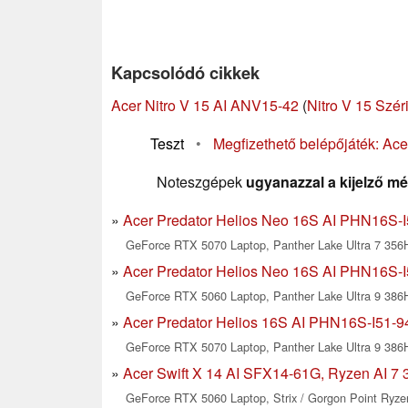
Kapcsolódó cikkek
Acer Nitro V 15 AI ANV15-42
(
Nitro V 15 Szér
Teszt
•
Megfizethető belépőjáték: Ace
Noteszgépek
ugyanazzal a kijelző mé
Acer Predator Helios Neo 16S AI PHN16S-I5
GeForce RTX 5070 Laptop, Panther Lake Ultra 7 356H
Acer Predator Helios Neo 16S AI PHN16S-I5
GeForce RTX 5060 Laptop, Panther Lake Ultra 9 386H
Acer Predator Helios 16S AI PHN16S-I51-94
GeForce RTX 5070 Laptop, Panther Lake Ultra 9 386H
Acer Swift X 14 AI SFX14-61G, Ryzen AI 7 
GeForce RTX 5060 Laptop, Strix / Gorgon Point Ryzen