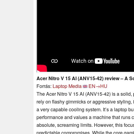
Acer Nitro V 15 AI (ANV15-42) review – A 
Forrás:
Laptop Media
EN→HU
The Acer Nitro V 15 AI (ANV15-42) is a solid, 
rely on flashy gimmicks or aggressive styling,
a very capable cooling system. It’s a laptop bu
performance and values a machine that runs c
absolute, screaming limits. However, this focus
predictable compromises. While the core gami