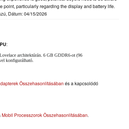
e point, particularly regarding the display and battery life.
szú, Dátum: 04/15/2026
GPU
:
a Lovelace architektúrán. 6 GB GDDR6-ot (96
el konfigurálható.
Adapterek Összehasonlításában
és a kapcsolódó
a
Mobil Processzorok Összehasonlításában
.