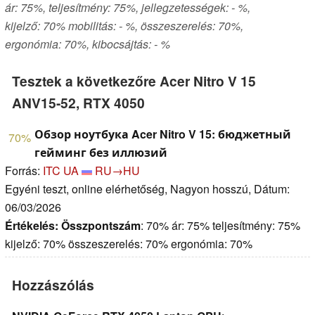
ár: 75%, teljesítmény: 75%, jellegzetességek: - %,
kijelző: 70% mobilitás: - %, összeszerelés: 70%,
ergonómia: 70%, kibocsájtás: - %
Tesztek a következőre Acer Nitro V 15
ANV15-52, RTX 4050
Обзор ноутбука Acer Nitro V 15: бюджетный
70%
гейминг без иллюзий
Forrás:
ITC UA
RU→HU
Egyéni teszt, online elérhetőség, Nagyon hosszú, Dátum:
06/03/2026
Értékelés:
Összpontszám
: 70% ár: 75% teljesítmény: 75%
kijelző: 70% összeszerelés: 70% ergonómia: 70%
Hozzászólás