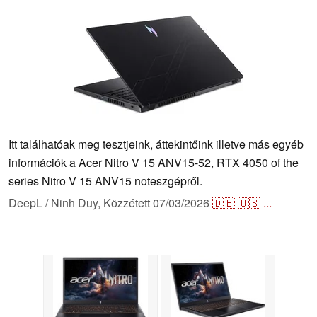
Itt találhatóak meg tesztjeink, áttekintőink illetve más egyéb
információk a Acer Nitro V 15 ANV15-52, RTX 4050 of the
series Nitro V 15 ANV15 noteszgépről.
DeepL / Ninh Duy,
Közzétett
07/03/2026
🇩🇪
🇺🇸
...