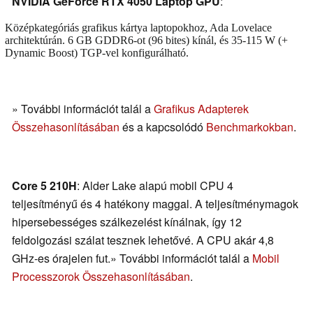
NVIDIA GeForce RTX 4050 Laptop GPU
:
Középkategóriás grafikus kártya laptopokhoz, Ada Lovelace
architektúrán. 6 GB GDDR6-ot (96 bites) kínál, és 35-115 W (+
Dynamic Boost) TGP-vel konfigurálható.
» További információt talál a
Grafikus Adapterek
Összehasonlításában
és a kapcsolódó
Benchmarkokban
.
Core 5 210H
: Alder Lake alapú mobil CPU 4
teljesítményű és 4 hatékony maggal. A teljesítménymagok
hipersebességes szálkezelést kínálnak, így 12
feldolgozási szálat tesznek lehetővé. A CPU akár 4,8
GHz-es órajelen fut.» További információt talál a
Mobil
Processzorok Összehasonlításában
.