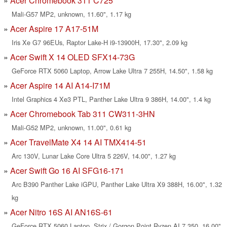
Acer Chromebook 311 C725
Mali-G57 MP2, unknown, 11.60", 1.17 kg
Acer Aspire 17 A17-51M
Iris Xe G7 96EUs, Raptor Lake-H i9-13900H, 17.30", 2.09 kg
Acer Swift X 14 OLED SFX14-73G
GeForce RTX 5060 Laptop, Arrow Lake Ultra 7 255H, 14.50", 1.58 kg
Acer Aspire 14 AI A14-I71M
Intel Graphics 4 Xe3 PTL, Panther Lake Ultra 9 386H, 14.00", 1.4 kg
Acer Chromebook Tab 311 CW311-3HN
Mali-G52 MP2, unknown, 11.00", 0.61 kg
Acer TravelMate X4 14 AI TMX414-51
Arc 130V, Lunar Lake Core Ultra 5 226V, 14.00", 1.27 kg
Acer Swift Go 16 AI SFG16-171
Arc B390 Panther Lake iGPU, Panther Lake Ultra X9 388H, 16.00", 1.32
kg
Acer Nitro 16S AI AN16S-61
GeForce RTX 5060 Laptop, Strix / Gorgon Point Ryzen AI 7 350, 16.00",