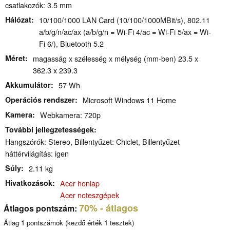
csatlakozók: 3.5 mm
Hálózat
10/100/1000 LAN Card (10/100/1000MBit/s), 802.11
a/b/g/n/ac/ax (a/b/g/n = Wi-Fi 4/ac = Wi-Fi 5/ax = Wi-
Fi 6/), Bluetooth 5.2
Méret
magasság x szélesség x mélység (mm-ben) 23.5 x
362.3 x 239.3
Akkumulátor
57 Wh
Operációs rendszer
Microsoft Windows 11 Home
Kamera
Webkamera: 720p
További jellegzetességek
Hangszórók: Stereo, Billentyűzet: Chiclet, Billentyűzet
háttérvilágítás: igen
Súly
2.11 kg
Hivatkozások
Acer honlap
Acer noteszgépek
70%
- átlagos
Átlagos pontszám:
Átlag
1
pontszámok (kezdő érték
1
tesztek)