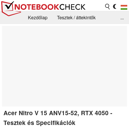
Kezdőlap
Tesztek / áttekintők
...
Hírek
GYIK / Technológia / Benchmarkok
Könyvtár
Kapcsolat
Acer Nitro V 15 ANV15-52, RTX 4050 -
Tesztek és Specifikációk