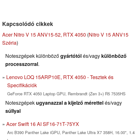
Kapcsolódó cikkek
Acer Nitro V 15 ANV15-52, RTX 4050
(
Nitro V 15 ANV15
Széria
)
Noteszgépek különböző
gyártótól
és/vagy
különböző
processzorral
.
Lenovo LOQ 15ARP10E, RTX 4050 - Tesztek és
Specifikációk
GeForce RTX 4050 Laptop GPU, Rembrandt (Zen 3+) R5 7535HS
Noteszgépek
ugyanazzal a kijelző mérettel
és/vagy
súllyal
Acer Swift 16 AI SF16-71T-75YX
Arc B390 Panther Lake iGPU, Panther Lake Ultra X7 358H, 16.00", 1.4