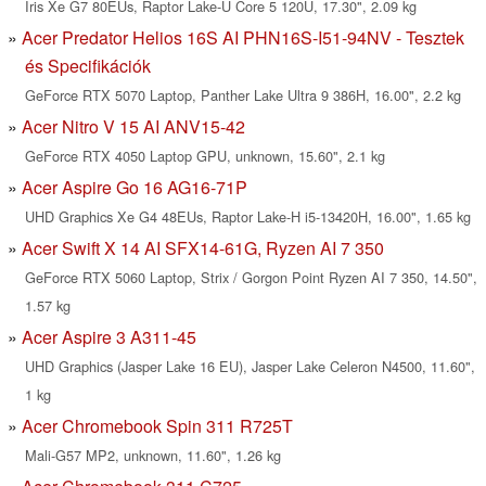
Iris Xe G7 80EUs, Raptor Lake-U Core 5 120U, 17.30", 2.09 kg
Acer Predator Helios 16S AI PHN16S-I51-94NV - Tesztek
és Specifikációk
GeForce RTX 5070 Laptop, Panther Lake Ultra 9 386H, 16.00", 2.2 kg
Acer Nitro V 15 AI ANV15-42
GeForce RTX 4050 Laptop GPU, unknown, 15.60", 2.1 kg
Acer Aspire Go 16 AG16-71P
UHD Graphics Xe G4 48EUs, Raptor Lake-H i5-13420H, 16.00", 1.65 kg
Acer Swift X 14 AI SFX14-61G, Ryzen AI 7 350
GeForce RTX 5060 Laptop, Strix / Gorgon Point Ryzen AI 7 350, 14.50",
1.57 kg
Acer Aspire 3 A311-45
UHD Graphics (Jasper Lake 16 EU), Jasper Lake Celeron N4500, 11.60",
1 kg
Acer Chromebook Spin 311 R725T
Mali-G57 MP2, unknown, 11.60", 1.26 kg