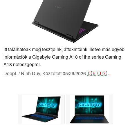
Itt találhatóak meg tesztjeink, áttekintőink illetve más egyéb
információk a Gigabyte Gaming A18 of the series Gaming
A18 noteszgépről.
DeepL / Ninh Duy,
Közzétett
05/29/2026
🇩🇪
🇺🇸
...