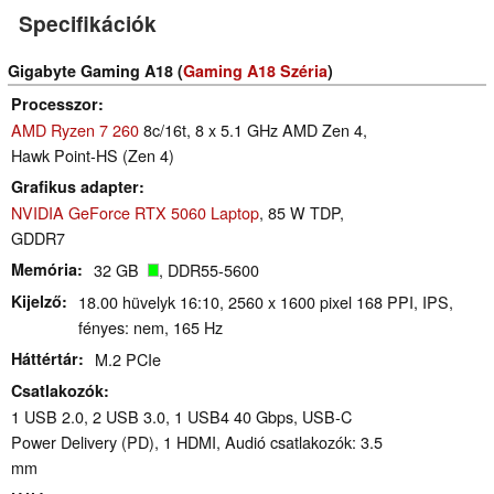
Specifikációk
Gigabyte Gaming A18 (
Gaming A18 Széria
)
Processzor
AMD Ryzen 7 260
8c/16t, 8 x 5.1 GHz AMD Zen 4,
Hawk Point-HS (Zen 4)
Grafikus adapter
NVIDIA GeForce RTX 5060 Laptop
, 85 W TDP,
GDDR7
Memória
32 GB
, DDR55-5600
Kijelző
18.00 hüvelyk 16:10, 2560 x 1600 pixel 168 PPI, IPS,
fényes: nem, 165 Hz
Háttértár
M.2 PCIe
Csatlakozók
1 USB 2.0, 2 USB 3.0, 1 USB4 40 Gbps, USB-C
Power Delivery (PD), 1 HDMI, Audió csatlakozók: 3.5
mm