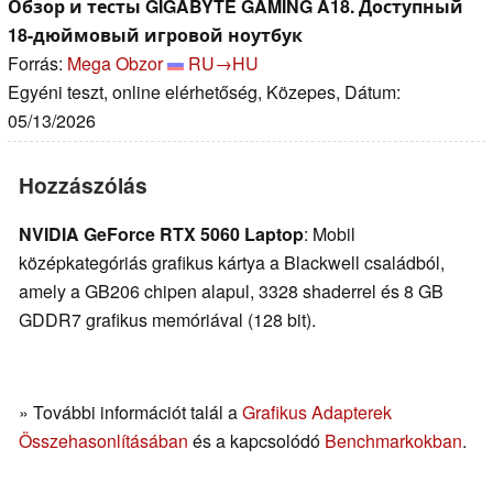
Обзор и тесты GIGABYTE GAMING A18. Доступный
18-дюймовый игровой ноутбук
Forrás:
Mega Obzor
RU→HU
Egyéni teszt, online elérhetőség, Közepes, Dátum:
05/13/2026
Hozzászólás
NVIDIA GeForce RTX 5060 Laptop
: Mobil
középkategóriás grafikus kártya a Blackwell családból,
amely a GB206 chipen alapul, 3328 shaderrel és 8 GB
GDDR7 grafikus memóriával (128 bit).
» További információt talál a
Grafikus Adapterek
Összehasonlításában
és a kapcsolódó
Benchmarkokban
.