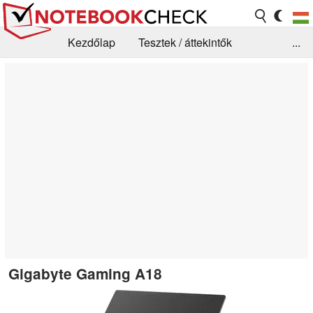
Kezdőlap
Tesztek / áttekintők
...
Hírek
GYIK / Technológia / Benchmarkok
Könyvtár
Kapcsolat
Gigabyte Gaming A18