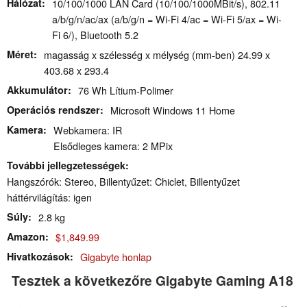
Hálózat
10/100/1000 LAN Card (10/100/1000MBit/s), 802.11
a/b/g/n/ac/ax (a/b/g/n = Wi-Fi 4/ac = Wi-Fi 5/ax = Wi-
Fi 6/), Bluetooth 5.2
Méret
magasság x szélesség x mélység (mm-ben) 24.99 x
403.68 x 293.4
Akkumulátor
76 Wh Lítium-Polimer
Operációs rendszer
Microsoft Windows 11 Home
Kamera
Webkamera: IR
Elsődleges kamera: 2 MPix
További jellegzetességek
Hangszórók: Stereo, Billentyűzet: Chiclet, Billentyűzet
háttérvilágítás: igen
Súly
2.8 kg
Amazon
$1,849.99
Hivatkozások
Gigabyte honlap
Tesztek a következőre Gigabyte Gaming A18