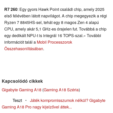
R7 260
: Egy gyors Hawk Point családi chip, amely 2025
első félévében látott napvilágot. A chip megegyezik a régi
Ryzen 7 8845HS-sel, tehát egy 8 magos Zen 4 alapú
CPU, amely akár 5,1 GHz-es órajelen fut. Továbbá a chip
egy dedikált NPU-t is integrál 16 TOPS-szal.» További
információt talál a
Mobil Processzorok
Összehasonlításában
.
Kapcsolódó cikkek
Gigabyte Gaming A18
(
Gaming A18 Széria
)
Teszt
•
Játék kompromisszumok nélkül? Gigabyte
Gaming A18 Pro nagy kijelzővel áttek...