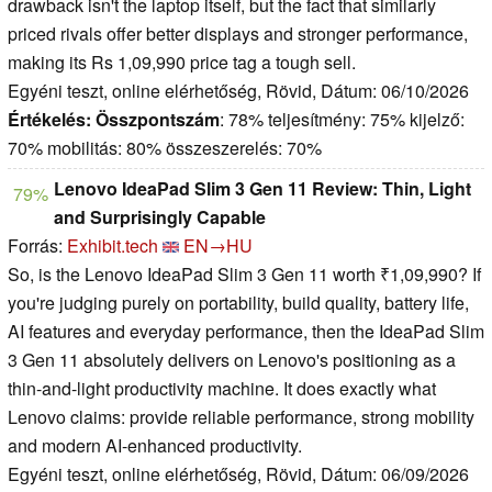
drawback isn't the laptop itself, but the fact that similarly
priced rivals offer better displays and stronger performance,
making its Rs 1,09,990 price tag a tough sell.
Egyéni teszt, online elérhetőség, Rövid, Dátum: 06/10/2026
Értékelés:
Összpontszám
: 78% teljesítmény: 75% kijelző:
70% mobilitás: 80% összeszerelés: 70%
Lenovo IdeaPad Slim 3 Gen 11 Review: Thin, Light
79%
and Surprisingly Capable
Forrás:
Exhibit.tech
EN→HU
So, is the Lenovo IdeaPad Slim 3 Gen 11 worth ₹1,09,990? If
you're judging purely on portability, build quality, battery life,
AI features and everyday performance, then the IdeaPad Slim
3 Gen 11 absolutely delivers on Lenovo's positioning as a
thin-and-light productivity machine. It does exactly what
Lenovo claims: provide reliable performance, strong mobility
and modern AI-enhanced productivity.
Egyéni teszt, online elérhetőség, Rövid, Dátum: 06/09/2026