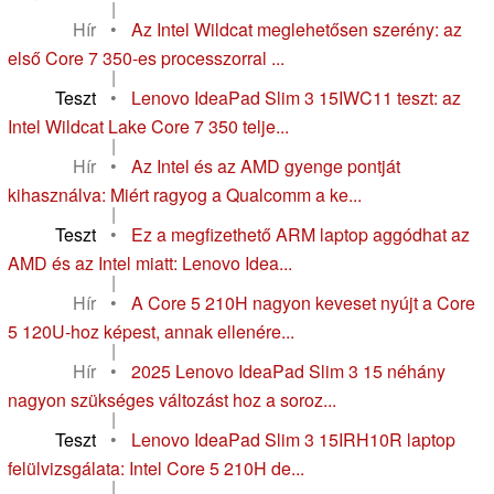
|
Hír
•
Az Intel Wildcat meglehetősen szerény: az
első Core 7 350-es processzorral ...
|
Teszt
•
Lenovo IdeaPad Slim 3 15IWC11 teszt: az
Intel Wildcat Lake Core 7 350 telje...
|
Hír
•
Az Intel és az AMD gyenge pontját
kihasználva: Miért ragyog a Qualcomm a ke...
|
Teszt
•
Ez a megfizethető ARM laptop aggódhat az
AMD és az Intel miatt: Lenovo Idea...
|
Hír
•
A Core 5 210H nagyon keveset nyújt a Core
5 120U-hoz képest, annak ellenére...
|
Hír
•
2025 Lenovo IdeaPad Slim 3 15 néhány
nagyon szükséges változást hoz a soroz...
|
Teszt
•
Lenovo IdeaPad Slim 3 15IRH10R laptop
felülvizsgálata: Intel Core 5 210H de...
|