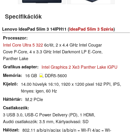
Specifikációk
Lenovo IdeaPad Slim 3 14IPH11 (
IdeaPad Slim 3 Széria
)
Processzor
Intel Core Ultra 5 322
6c/6t, 2 x 4.4 GHz Intel Cougar
Cove P-Core, 4 x 3.3 GHz Intel Darkmont LP E-Core,
Panther Lake
Grafikus adapter
Intel Graphics 2 Xe3 Panther Lake iGPU
Memória
16 GB
, DDR5-5600
Kijelző
14.00 hüvelyk 16:10, 1920 x 1200 pixel 162 PPI, IPS,
fényes: igen, 60 Hz
Háttértár
M.2 PCIe
Csatlakozók
3 USB 3.0, USB-C Power Delivery (PD), 1 HDMI,
Audió csatlakozók: 3.5 mm, Kártyaolvasó: SD
Hálózat
802.11 a/b/g/n/ac/ax (a/b/g/n = Wi-Fi 4/ac = Wi-