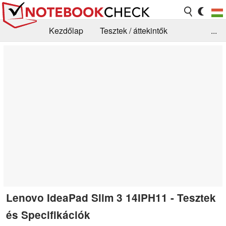
Kezdőlap
Tesztek / áttekintők
...
Hírek
GYIK / Technológia / Benchmarkok
Könyvtár
Kapcsolat
Lenovo IdeaPad Slim 3 14IPH11 - Tesztek
és Specifikációk