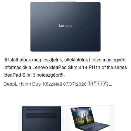
Itt találhatóak meg tesztjeink, áttekintőink illetve más egyéb
információk a Lenovo IdeaPad Slim 3 14IPH11 of the series
IdeaPad Slim 3 noteszgépről.
DeepL / Ninh Duy,
Közzétett
07/07/2026
🇩🇪
🇺🇸
...