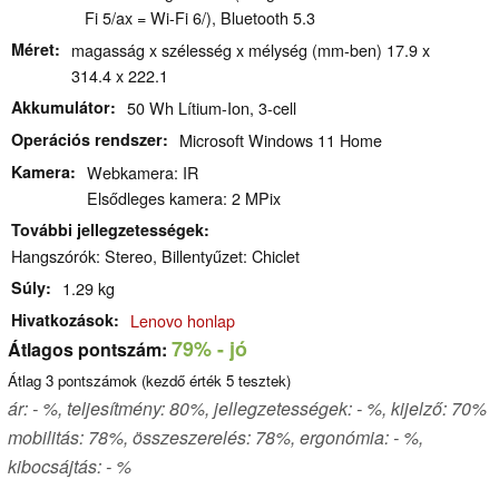
Fi 5/ax = Wi-Fi 6/), Bluetooth 5.3
Méret
magasság x szélesség x mélység (mm-ben) 17.9 x
314.4 x 222.1
Akkumulátor
50 Wh Lítium-Ion, 3-cell
Operációs rendszer
Microsoft Windows 11 Home
Kamera
Webkamera: IR
Elsődleges kamera: 2 MPix
További jellegzetességek
Hangszórók: Stereo, Billentyűzet: Chiclet
Súly
1.29 kg
Hivatkozások
Lenovo honlap
79%
- jó
Átlagos pontszám:
Átlag
3
pontszámok (kezdő érték
5
tesztek)
ár: - %, teljesítmény: 80%, jellegzetességek: - %, kijelző: 70%
mobilitás: 78%, összeszerelés: 78%, ergonómia: - %,
kibocsájtás: - %