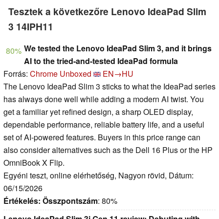
Tesztek a következőre Lenovo IdeaPad Slim
3 14IPH11
We tested the Lenovo IdeaPad Slim 3, and it brings
80%
AI to the tried-and-tested IdeaPad formula
Forrás:
Chrome Unboxed
EN→HU
The Lenovo IdeaPad Slim 3 sticks to what the IdeaPad series
has always done well while adding a modern AI twist. You
get a familiar yet refined design, a sharp OLED display,
dependable performance, reliable battery life, and a useful
set of AI-powered features. Buyers in this price range can
also consider alternatives such as the Dell 16 Plus or the HP
OmniBook X Flip.
Egyéni teszt, online elérhetőség, Nagyon rövid, Dátum:
06/15/2026
Értékelés:
Összpontszám
: 80%
Lenovo IdeaPad Slim 3i Gen 11 review: Debuting with