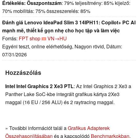
Értékelés:
Összpontszám
: 79% teljesítmény: 85% kijelző:
70% mobilitás: 75% összeszerelés: 85%
Đánh giá Lenovo IdeaPad Slim 3 14IPH11: Copilot+ PC AI
mạnh mẽ, thiết kế gọn nhẹ cho học tập và làm việc
Forrás:
FPT shop
VN→HU
Egyéni teszt, online elérhetőség, Nagyon rövid, Dátum:
07/31/2026
Hozzászólás
Intel Intel Graphics 2 Xe3 PTL
: Az Intel Graphics 2 Xe3 a
Panther Lake SoC-kbe integrált grafikus kártya 2Xe3
maggal (16 EU / 256 ALU) és 2 raytracing maggal.
» További információt talál a
Grafikus Adapterek
Összehasonlításában
és a kapcsolódó
Benchmarkokban
.