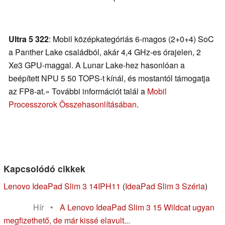
Ultra 5 322
: Mobil középkategóriás 6-magos (2+0+4) SoC
a Panther Lake családból, akár 4,4 GHz-es órajelen, 2
Xe3 GPU-maggal. A Lunar Lake-hez hasonlóan a
beépített NPU 5 50 TOPS-t kínál, és mostantól támogatja
az FP8-at.» További információt talál a
Mobil
Processzorok Összehasonlításában
.
Kapcsolódó cikkek
Lenovo IdeaPad Slim 3 14IPH11
(
IdeaPad Slim 3 Széria
)
Hír
•
A Lenovo IdeaPad Slim 3 15 Wildcat ugyan
megfizethető, de már kissé elavult...