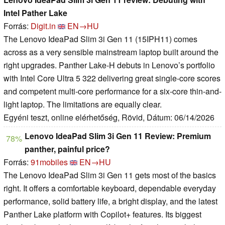
Intel Pather Lake
Forrás:
Digit.in
EN→HU
The Lenovo IdeaPad Slim 3i Gen 11 (15IPH11) comes
across as a very sensible mainstream laptop built around the
right upgrades. Panther Lake-H debuts in Lenovo’s portfolio
with Intel Core Ultra 5 322 delivering great single-core scores
and competent multi-core performance for a six-core thin-and-
light laptop. The limitations are equally clear.
Egyéni teszt, online elérhetőség, Rövid, Dátum: 06/14/2026
Lenovo IdeaPad Slim 3i Gen 11 Review: Premium
78%
panther, painful price?
Forrás:
91mobiles
EN→HU
The Lenovo IdeaPad Slim 3i Gen 11 gets most of the basics
right. It offers a comfortable keyboard, dependable everyday
performance, solid battery life, a bright display, and the latest
Panther Lake platform with Copilot+ features. Its biggest