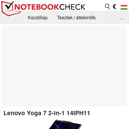
Kezdőlap
Tesztek / áttekintők
...
Hírek
GYIK / Technológia / Benchmarkok
Könyvtár
Kapcsolat
Lenovo Yoga 7 2-in-1 14IPH11