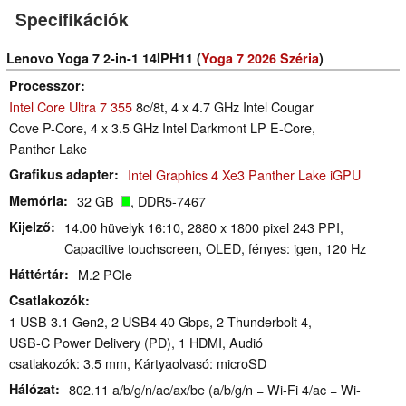
Specifikációk
Lenovo Yoga 7 2-in-1 14IPH11 (
Yoga 7 2026 Széria
)
Processzor
Intel Core Ultra 7 355
8c/8t, 4 x 4.7 GHz Intel Cougar
Cove P-Core, 4 x 3.5 GHz Intel Darkmont LP E-Core,
Panther Lake
Grafikus adapter
Intel Graphics 4 Xe3 Panther Lake iGPU
Memória
32 GB
, DDR5-7467
Kijelző
14.00 hüvelyk 16:10, 2880 x 1800 pixel 243 PPI,
Capacitive touchscreen, OLED, fényes: igen, 120 Hz
Háttértár
M.2 PCIe
Csatlakozók
1 USB 3.1 Gen2, 2 USB4 40 Gbps, 2 Thunderbolt 4,
USB-C Power Delivery (PD), 1 HDMI, Audió
csatlakozók: 3.5 mm, Kártyaolvasó: microSD
Hálózat
802.11 a/​b/​g/​n/​ac/​ax/​be (a/b/g/n = Wi-Fi 4/ac = Wi-