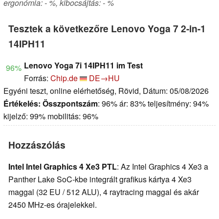
ergonómia: - %, kibocsájtás: - %
Tesztek a következőre Lenovo Yoga 7 2-in-1
14IPH11
Lenovo Yoga 7i 14IPH11 im Test
96%
Forrás:
Chip.de
DE→HU
Egyéni teszt, online elérhetőség, Rövid, Dátum: 05/08/2026
Értékelés:
Összpontszám
: 96% ár: 83% teljesítmény: 94%
kijelző: 99% mobilitás: 96%
Hozzászólás
Intel Intel Graphics 4 Xe3 PTL
: Az Intel Graphics 4 Xe3 a
Panther Lake SoC-kbe integrált grafikus kártya 4 Xe3
maggal (32 EU / 512 ALU), 4 raytracing maggal és akár
2450 MHz-es órajelekkel.