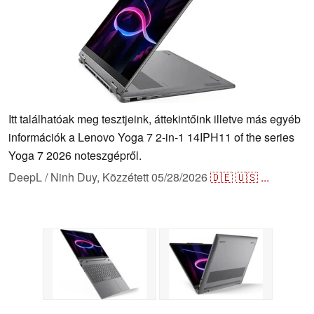
Itt találhatóak meg tesztjeink, áttekintőink illetve más egyéb
információk a Lenovo Yoga 7 2-in-1 14IPH11 of the series
Yoga 7 2026 noteszgépről.
DeepL / Ninh Duy,
Közzétett
05/28/2026
🇩🇪
🇺🇸
...