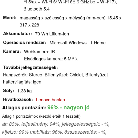
Fi 5/ax = Wi-Fi 6/ Wi-Fi 6E 6 GHz be = Wi-Fi 7),
Bluetooth 5.4
Méret
magasság x szélesség x mélység (mm-ben) 15.45 x
317 x 228
Akkumulátor
70 Wh Lítium-Ion
Operációs rendszer
Microsoft Windows 11 Home
Kamera
Webkamera: IR
Elsődleges kamera: 5 MPix
További jellegzetességek
Hangszórók: Stereo, Billentyűzet: Chiclet, Billentyűzet
háttérvilágítás: igen
Súly
1.38 kg
Hivatkozások
Lenovo honlap
96%
- nagyon jó
Átlagos pontszám:
Átlag
1
pontszámok (kezdő érték
1
tesztek)
ár: 83%, teljesítmény: 94%, jellegzetességek: - %,
kijelző: 99% mobilitás: 96%, összeszerelés: - %,