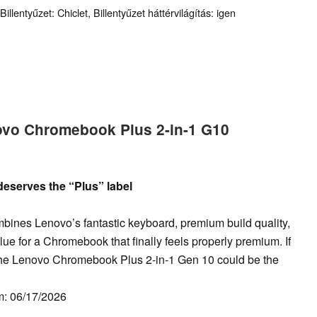
llentyűzet: Chiclet, Billentyűzet háttérvilágítás: igen
ovo Chromebook Plus 2-in-1 G10
deserves the “Plus” label
ines Lenovo’s fantastic keyboard, premium build quality,
e for a Chromebook that finally feels properly premium. If
ay, the Lenovo Chromebook Plus 2-in-1 Gen 10 could be the
m: 06/17/2026