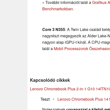
» További információt talál a
Grafikus 
Benchmarkokban
.
Core 3 N355
: A Twin Lake család bel
nagyrészt megegyezik az Alder Lake-N
nagyon alap iGPU-t kínál. A CPU-mago
talál a
Mobil Processzorok Összehason
Kapcsolódó cikkek
Lenovo Chromebook Plus 2-in-1 G10 14ITN1
Teszt
•
Lenovo Chromebook Plus 14 fe
Noteszgépek
ugyanazzal a kijelző mé