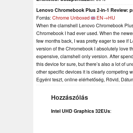
Lenovo Chromebook Plus 2-in-1 Review: pr
Forrás:
Chrome Unboxed
EN→HU
When the clamshell Lenovo Chromebook Plus 14 a
Chromebook I had ever used. When the newer 2-
few months back, I was pretty eager to see if 
version of the Chromebook I absolutely love th
expensive, clamshell only version. After spendi
this device for sure, but there’s also a lot of 
other specific devices it is clearly competing w
Egyéni teszt, online elérhetőség, Rövid, Dátu
Hozzászólás
Intel UHD Graphics 32EUs
: