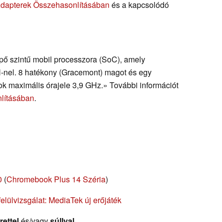
Adapterek Összehasonlításában
és a kapcsolódó
épő szintű mobil processzora (SoC), amely
-nel. 8 hatékony (Gracemont) magot és egy
k maximális órajele 3,9 GHz.» További információt
lításában
.
0
(
Chromebook Plus 14 Széria
)
lülvizsgálat: MediaTek új erőjáték
rettel
és/vagy
súllyal