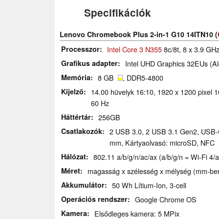
Specifikációk
Lenovo Chromebook Plus 2-in-1 G10 14ITN10 (
Processzor
Intel Core 3 N355
8c/8t, 8 x 3.9 GH
Grafikus adapter
Intel UHD Graphics 32EUs (Al
Memória
8 GB
, DDR5-4800
Kijelző
14.00 hüvelyk 16:10, 1920 x 1200 pixel 1
60 Hz
Háttértár
256GB
Csatlakozók
2 USB 3.0, 2 USB 3.1 Gen2, USB-C
mm, Kártyaolvasó: microSD, NFC
Hálózat
802.11 a/b/g/n/ac/ax (a/b/g/n = Wi-Fi 4/a
Méret
magasság x szélesség x mélység (mm-ben
Akkumulátor
50 Wh Lítium-Ion, 3-cell
Operációs rendszer
Google Chrome OS
Kamera
Elsődleges kamera: 5 MPix