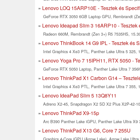
Lenovo LOQ 15ARP10E - Tesztek és Specif
GeForce RTX 3050 6GB Laptop GPU, Rembrandt (Zen 
Lenovo Ideapad Slim 3 16ARP10 - Tesztek é
Radeon 660M, Rembrandt (Zen 3+) R5 7535HS, 15.30
Lenovo ThinkBook 14 G9 IPL - Tesztek és S
Intel Graphics 4 Xe3 PTL, Panther Lake Ultra 5 325, 1
Lenovo Yoga Pro 7 15IPH11, RTX 5050 - Tes
GeForce RTX 5050 Laptop, Panther Lake Ultra 7 356H
Lenovo ThinkPad X1 Carbon G14 – Tesztelé
Intel Graphics 4 Xe3 PTL, Panther Lake Ultra 7 355, 
Lenovo IdeaPad Slim 5 13Q8Y11
Adreno X2-45, Snapdragon X2 SD X2 Plus X2P-42-100
Lenovo ThinkPad X9-15p
Arc B390 Panther Lake iGPU, Panther Lake Ultra X9 3
Lenovo ThinkPad X13 G6, Core 7 255U
Graphics 4-Core iGPU (Arrow Lake), Arrow Lake Ultra 