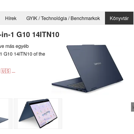
Hírek
GYIK / Technológia / Benchmarkok
Könyvtár
in-1 G10 14ITN10
letve más egyéb
1 G10 14ITN10 of the
🇺🇸
...