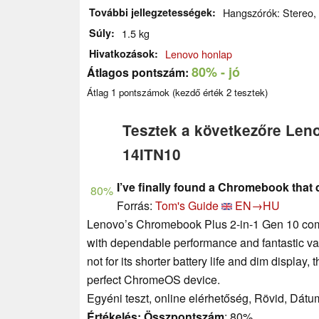
További jellegzetességek
Hangszórók: Stereo, Bi
Súly
1.5 kg
Hivatkozások
Lenovo honlap
80%
- jó
Átlagos pontszám:
Átlag
1
pontszámok (kezdő érték
2
tesztek)
Tesztek a következőre Len
14ITN10
I’ve finally found a Chromebook that 
80%
Forrás:
Tom's Guide
EN→HU
Lenovo’s Chromebook Plus 2-in-1 Gen 10 comb
with dependable performance and fantastic valu
not for its shorter battery life and dim displ
perfect ChromeOS device.
Egyéni teszt, online elérhetőség, Rövid, Dátu
Értékelés:
Összpontszám
: 80%