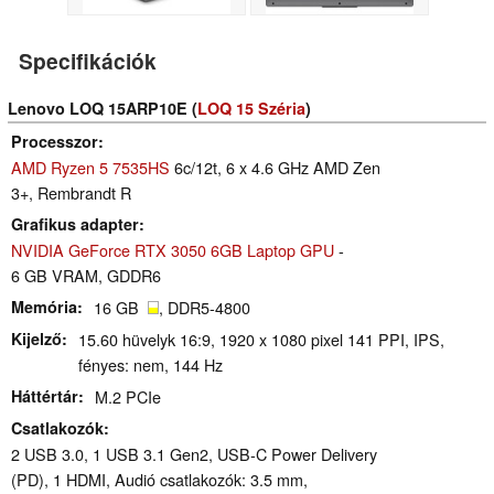
Specifikációk
Lenovo LOQ 15ARP10E (
LOQ 15 Széria
)
Processzor
AMD Ryzen 5 7535HS
6c/12t, 6 x 4.6 GHz AMD Zen
3+, Rembrandt R
Grafikus adapter
NVIDIA GeForce RTX 3050 6GB Laptop GPU
-
6 GB VRAM, GDDR6
Memória
16 GB
, DDR5-4800
Kijelző
15.60 hüvelyk 16:9, 1920 x 1080 pixel 141 PPI, IPS,
fényes: nem, 144 Hz
Háttértár
M.2 PCIe
Csatlakozók
2 USB 3.0, 1 USB 3.1 Gen2, USB-C Power Delivery
(PD), 1 HDMI, Audió csatlakozók: 3.5 mm,