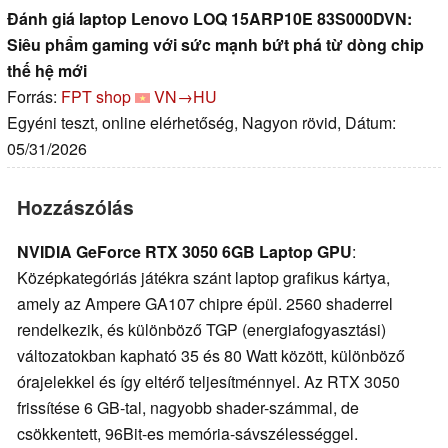
Đánh giá laptop Lenovo LOQ 15ARP10E 83S000DVN:
Siêu phẩm gaming với sức mạnh bứt phá từ dòng chip
thế hệ mới
Forrás:
FPT shop
VN→HU
Egyéni teszt, online elérhetőség, Nagyon rövid, Dátum:
05/31/2026
Hozzászólás
NVIDIA GeForce RTX 3050 6GB Laptop GPU
:
Középkategóriás játékra szánt laptop grafikus kártya,
amely az Ampere GA107 chipre épül. 2560 shaderrel
rendelkezik, és különböző TGP (energiafogyasztási)
változatokban kapható 35 és 80 Watt között, különböző
órajelekkel és így eltérő teljesítménnyel. Az RTX 3050
frissítése 6 GB-tal, nagyobb shader-számmal, de
csökkentett, 96Bit-es memória-sávszélességgel.