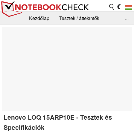
Kezdőlap
Tesztek / áttekintők
...
Hírek
GYIK / Technológia / Benchmarkok
Könyvtár
Kapcsolat
Lenovo LOQ 15ARP10E - Tesztek és
Specifikációk