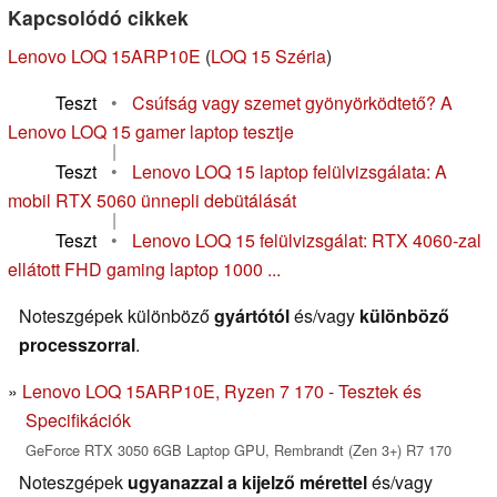
Kapcsolódó cikkek
Lenovo LOQ 15ARP10E
(
LOQ 15 Széria
)
Teszt
•
Csúfság vagy szemet gyönyörködtető? A
Lenovo LOQ 15 gamer laptop tesztje
|
Teszt
•
Lenovo LOQ 15 laptop felülvizsgálata: A
mobil RTX 5060 ünnepli debütálását
|
Teszt
•
Lenovo LOQ 15 felülvizsgálat: RTX 4060-zal
ellátott FHD gaming laptop 1000 ...
Noteszgépek különböző
gyártótól
és/vagy
különböző
processzorral
.
Lenovo LOQ 15ARP10E, Ryzen 7 170 - Tesztek és
Specifikációk
GeForce RTX 3050 6GB Laptop GPU, Rembrandt (Zen 3+) R7 170
Noteszgépek
ugyanazzal a kijelző mérettel
és/vagy