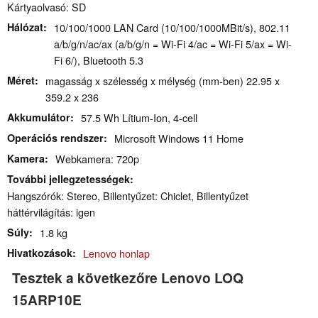
Kártyaolvasó: SD
Hálózat
10/100/1000 LAN Card (10/100/1000MBit/s), 802.11
a/b/g/n/ac/ax (a/b/g/n = Wi-Fi 4/ac = Wi-Fi 5/ax = Wi-
Fi 6/), Bluetooth 5.3
Méret
magasság x szélesség x mélység (mm-ben) 22.95 x
359.2 x 236
Akkumulátor
57.5 Wh Lítium-Ion, 4-cell
Operációs rendszer
Microsoft Windows 11 Home
Kamera
Webkamera: 720p
További jellegzetességek
Hangszórók: Stereo, Billentyűzet: Chiclet, Billentyűzet
háttérvilágítás: igen
Súly
1.8 kg
Hivatkozások
Lenovo honlap
Tesztek a következőre Lenovo LOQ
15ARP10E