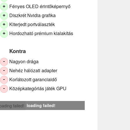
Fényes OLED érintőképernyő
+
Diszkrét Nvidia grafika
+
Kiterjedt portválaszték
+
Hordozható prémium kialakítás
+
Kontra
Nagyon drága
-
Nehéz hálózati adapter
-
Korlátozott garanciaidő
-
Középkategóriás játék GPU
-
loading failed!
loading failed!