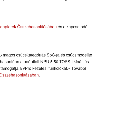
Adapterek Összehasonlításában
és a kapcsolódó
16 magos csúcskategóriás SoC-ja és csúcsmodellje
asonlóan a beépített NPU 5 50 TOPS-t kínál, és
támogatja a vPro kezelési funkciókat.» További
 Összehasonlításában
.