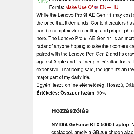
90%
Forrás:
Make Use Of
EN→HU
While the Lenovo Pro 9i AE Gen 11 may cost as
the price that it demands. Content creators ha
handle complex video editing and proper photo
here. The Lenovo Pro 9i AE Gen 11 is an incre
radar of anyone hoping to take their content c
paired with the Lenovo Pen Gen 2 and its dra
against Apple and its lineup of creation tools. 
expensive. That being said, though? It's an in
major part of my daily life.
Egyéni teszt, online elérhetőség, Hosszú, Dá
Értékelés:
Összpontszám
: 90%
Hozzászólás
NVIDIA GeForce RTX 5060 Laptop
: 
családból, amely a GB206 chipen alap