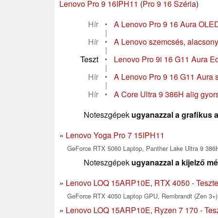
Lenovo Pro 9 16IPH11
(
Pro 9 16 Széria
)
Hír
•
A Lenovo Pro 9 16 Aura OLED ki
|
Hír
•
A Lenovo szemcsés, alacsony 
|
Teszt
•
Lenovo Pro 9i 16 G11 Aura Edit
|
Hír
•
A Lenovo Pro 9 16 G11 Aura s
|
Hír
•
A Core Ultra 9 386H alig gyor
Noteszgépek
ugyanazzal a grafikus a
Lenovo Yoga Pro 7 15IPH11
GeForce RTX 5060 Laptop, Panther Lake Ultra 9 386H
Noteszgépek
ugyanazzal a kijelző mé
Lenovo LOQ 15ARP10E, RTX 4050 - Tesztek
GeForce RTX 4050 Laptop GPU, Rembrandt (Zen 3+) 
Lenovo LOQ 15ARP10E, Ryzen 7 170 - Teszt