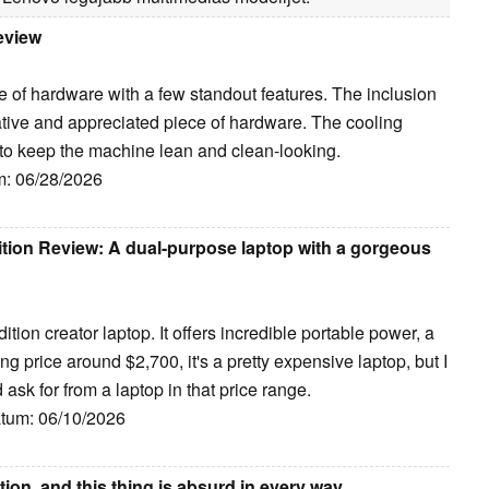
eview
e of hardware with a few standout features. The inclusion
ative and appreciated piece of hardware. The cooling
 to keep the machine lean and clean-looking.
m: 06/28/2026
ition Review: A dual-purpose laptop with a gorgeous
ition creator laptop. It offers incredible portable power, a
ng price around $2,700, it's a pretty expensive laptop, but I
 ask for from a laptop in that price range.
átum: 06/10/2026
tion, and this thing is absurd in every way