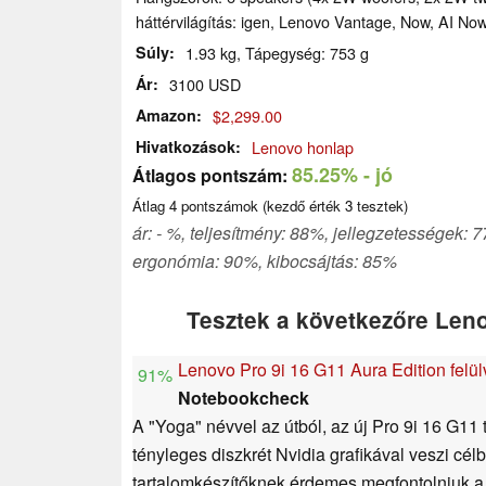
háttérvilágítás: igen, Lenovo Vantage, Now, AI No
Súly
1.93 kg, Tápegység: 753 g
Ár
3100 USD
Amazon
$2,299.00
Hivatkozások
Lenovo honlap
85.25%
- jó
Átlagos pontszám:
Átlag
4
pontszámok (kezdő érték
3
tesztek)
ár: - %, teljesítmény: 88%, jellegzetességek: 
ergonómia: 90%, kibocsájtás: 85%
Tesztek a következőre Len
Lenovo Pro 9i 16 G11 Aura Edition felül
91%
Notebookcheck
A "Yoga" névvel az útból, az új Pro 9i 16 G11 
tényleges diszkrét Nvidia grafikával veszi c
tartalomkészítőknek érdemes megfontolniuk a