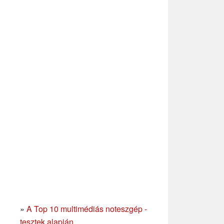
»
A Top 10 multimédiás noteszgép -
tesztek alapján