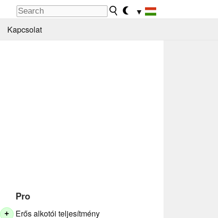
▼
Kapcsolat
Pro
Erős alkotói teljesítmény
+