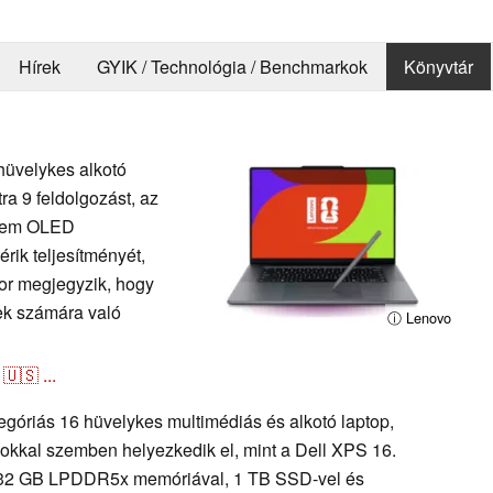
Hírek
GYIK / Technológia / Benchmarkok
Könyvtár
hüvelykes alkotó
tra 9 feldolgozást, az
ndem OLED
rik teljesítményét,
kor megjegyzik, hogy
ek számára való
ⓘ Lenovo
🇺🇸
...
óriás 16 hüvelykes multimédiás és alkotó laptop,
sokkal szemben helyezkedik el, mint a Dell XPS 16.
l, 32 GB LPDDR5x memóriával, 1 TB SSD-vel és