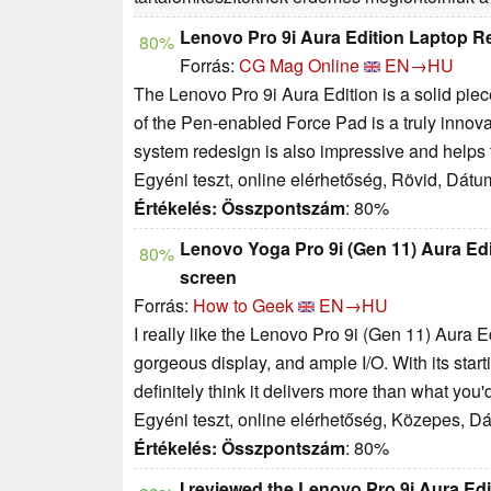
Lenovo Pro 9i Aura Edition Laptop R
80%
Forrás:
CG Mag Online
EN→HU
The Lenovo Pro 9i Aura Edition is a solid piec
of the Pen-enabled Force Pad is a truly innov
system redesign is also impressive and helps
Egyéni teszt, online elérhetőség, Rövid, Dátu
Értékelés:
Összpontszám
: 80%
Lenovo Yoga Pro 9i (Gen 11) Aura Ed
80%
screen
Forrás:
How to Geek
EN→HU
I really like the Lenovo Pro 9i (Gen 11) Aura Ed
gorgeous display, and ample I/O. With its starti
definitely think it delivers more than what you'd
Egyéni teszt, online elérhetőség, Közepes, D
Értékelés:
Összpontszám
: 80%
I reviewed the Lenovo Pro 9i Aura Edi