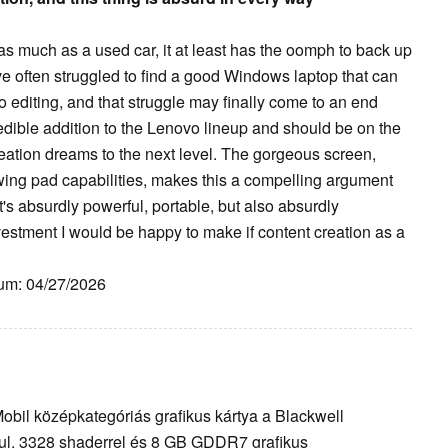
 much as a used car, it at least has the oomph to back up
ve often struggled to find a good Windows laptop that can
 editing, and that struggle may finally come to an end
dible addition to the Lenovo lineup and should be on the
reation dreams to the next level. The gorgeous screen,
wing pad capabilities, makes this a compelling argument
It's absurdly powerful, portable, but also absurdly
vestment I would be happy to make if content creation as a
tum: 04/27/2026
Mobil középkategóriás grafikus kártya a Blackwell
ul, 3328 shaderrel és 8 GB GDDR7 grafikus