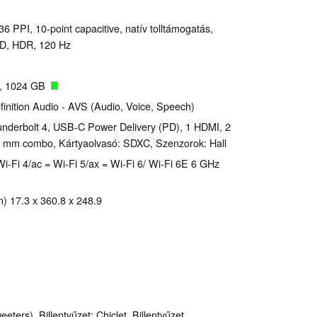
6 PPI, 10-point capacitive, natív tolltámogatás,
, HDR, 120 Hz
, 1024 GB
finition Audio - AVS (Audio, Voice, Speech)
nderbolt 4, USB-C Power Delivery (PD), 1 HDMI, 2
.5 mm combo, Kártyaolvasó: SDXC, Szenzorok: Hall
i-Fi 4/ac = Wi-Fi 5/ax = Wi-Fi 6/ Wi-Fi 6E 6 GHz
 17.3 x 360.8 x 248.9
ers), Billentyűzet: Chiclet, Billentyűzet