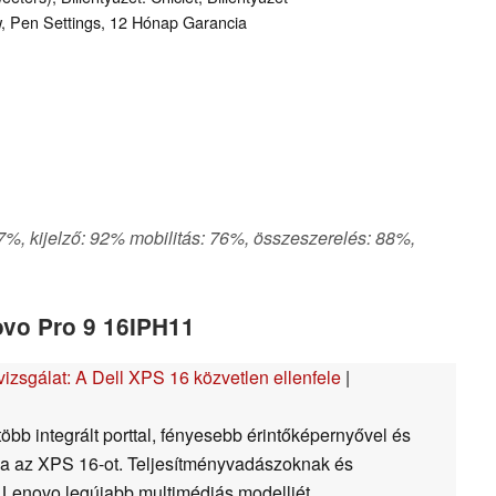
w, Pen Settings, 12 Hónap Garancia
77%, kijelző: 92% mobilitás: 76%, összeszerelés: 88%,
ovo Pro 9 16IPH11
vizsgálat: A Dell XPS 16 közvetlen ellenfele
|
több integrált porttal, fényesebb érintőképernyővel és
élba az XPS 16-ot. Teljesítményvadászoknak és
 Lenovo legújabb multimédiás modelljét.