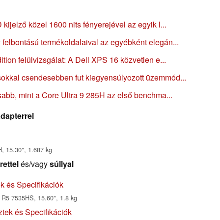
jelző közel 1600 nits fényerejével az egyik l...
felbontású termékoldalaival az egyébként elegán...
ion felülvizsgálat: A Dell XPS 16 közvetlen e...
okkal csendesebben fut kiegyensúlyozott üzemmód...
sabb, mint a Core Ultra 9 285H az első benchma...
dapterrel
, 15.30", 1.687 kg
rettel
és/vagy
súllyal
 és Specifikációk
R5 7535HS, 15.60", 1.8 kg
ek és Specifikációk