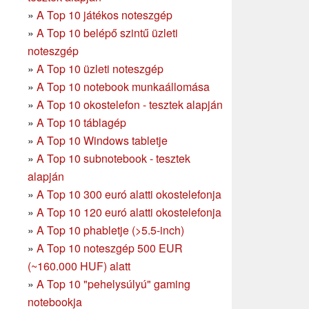
»
A Top 10 játékos noteszgép
»
A Top 10 belépő szintű üzleti
noteszgép
»
A Top 10 üzleti noteszgép
»
A Top 10 notebook munkaállomása
»
A Top 10 okostelefon - tesztek alapján
»
A Top 10 táblagép
»
A Top 10 Windows tabletje
»
A Top 10 subnotebook - tesztek
alapján
»
A Top 10 300 euró alatti okostelefonja
»
A Top 10 120 euró alatti okostelefonja
»
A Top 10 phabletje (>5.5-inch)
»
A Top 10 noteszgép 500 EUR
(~160.000 HUF) alatt
»
A Top 10 "pehelysúlyú" gaming
notebookja