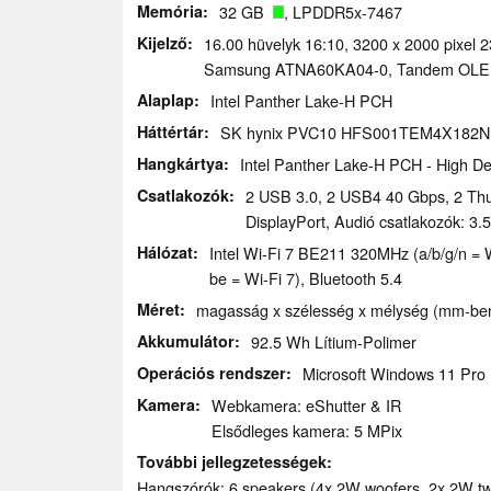
Memória
32 GB
, LPDDR5x-7467
Kijelző
16.00 hüvelyk 16:10, 3200 x 2000 pixel 23
Samsung ATNA60KA04-0, Tandem OLED
Alaplap
Intel Panther Lake-H PCH
Háttértár
SK hynix PVC10 HFS001TEM4X182N
Hangkártya
Intel Panther Lake-H PCH - High De
Csatlakozók
2 USB 3.0, 2 USB4 40 Gbps, 2 Thu
DisplayPort, Audió csatlakozók: 3
Hálózat
Intel Wi-Fi 7 BE211 320MHz (a/b/g/n = W
be = Wi-Fi 7), Bluetooth 5.4
Méret
magasság x szélesség x mélység (mm-ben)
Akkumulátor
92.5 Wh Lítium-Polimer
Operációs rendszer
Microsoft Windows 11 Pro
Kamera
Webkamera: eShutter & IR
Elsődleges kamera: 5 MPix
További jellegzetességek
Hangszórók: 6 speakers (4x 2W woofers, 2x 2W tweet