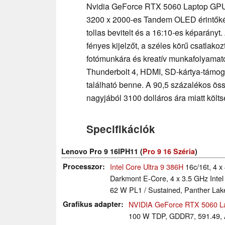
Nvidia GeForce RTX 5060 Laptop GPU
3200 x 2000-es Tandem OLED érintőképe
tollas bevitelt és a 16:10-es képarányt
fényes kijelzőt, a széles körű csatlako
fotómunkára és kreatív munkafolyamato
Thunderbolt 4, HDMI, SD-kártya-támog
található benne. A 90,5 százalékos öss
nagyjából 3100 dolláros ára miatt költ
Specifikációk
Lenovo Pro 9 16IPH11 (
Pro 9 16 Széria
)
Processzor
Intel Core Ultra 9 386H
16c/16t, 4 x
Darkmont E-Core, 4 x 3.5 GHz Intel
62 W PL1 / Sustained, Panther Lak
Grafikus adapter
NVIDIA GeForce RTX 5060 L
100 W TDP, GDDR7, 591.49,