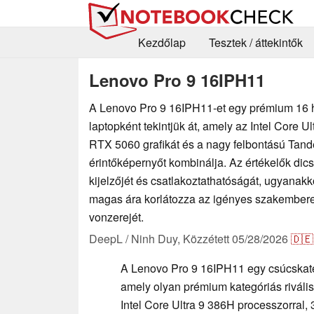
Kezdőlap
Tesztek / áttekintők
Lenovo Pro 9 16IPH11
A Lenovo Pro 9 16IPH11-et egy prémium 16 
laptopként tekintjük át, amely az Intel Core Ul
RTX 5060 grafikát és a nagy felbontású Ta
érintőképernyőt kombinálja. Az értékelők dicsé
kijelzőjét és csatlakoztathatóságát, ugyanak
magas ára korlátozza az igényes szakember
vonzerejét.
DeepL / Ninh Duy,
Közzétett
05/28/2026
🇩🇪
A Lenovo Pro 9 16IPH11 egy csúcskateg
amely olyan prémium kategóriás riváli
Intel Core Ultra 9 386H processzorra