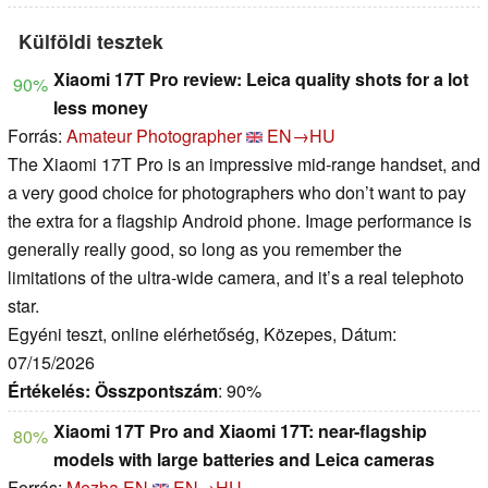
Külföldi tesztek
Xiaomi 17T Pro review: Leica quality shots for a lot
90%
less money
Forrás:
Amateur Photographer
EN→HU
The Xiaomi 17T Pro is an impressive mid-range handset, and
a very good choice for photographers who don’t want to pay
the extra for a flagship Android phone. Image performance is
generally really good, so long as you remember the
limitations of the ultra-wide camera, and it’s a real telephoto
star.
Egyéni teszt, online elérhetőség, Közepes, Dátum:
07/15/2026
Értékelés:
Összpontszám
: 90%
Xiaomi 17T Pro and Xiaomi 17T: near-flagship
80%
models with large batteries and Leica cameras
Forrás:
Mezha EN
EN→HU