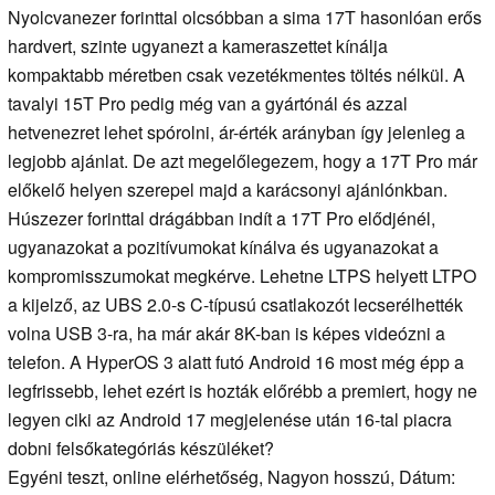
Nyolcvanezer forinttal olcsóbban a sima 17T hasonlóan erős
hardvert, szinte ugyanezt a kameraszettet kínálja
kompaktabb méretben csak vezetékmentes töltés nélkül. A
tavalyi 15T Pro pedig még van a gyártónál és azzal
hetvenezret lehet spórolni, ár-érték arányban így jelenleg a
legjobb ajánlat. De azt megelőlegezem, hogy a 17T Pro már
előkelő helyen szerepel majd a karácsonyi ajánlónkban.
Húszezer forinttal drágábban indít a 17T Pro elődjénél,
ugyanazokat a pozitívumokat kínálva és ugyanazokat a
kompromisszumokat megkérve. Lehetne LTPS helyett LTPO
a kijelző, az UBS 2.0-s C-típusú csatlakozót lecserélhették
volna USB 3-ra, ha már akár 8K-ban is képes videózni a
telefon. A HyperOS 3 alatt futó Android 16 most még épp a
legfrissebb, lehet ezért is hozták előrébb a premiert, hogy ne
legyen ciki az Android 17 megjelenése után 16-tal piacra
dobni felsőkategóriás készüléket?
Egyéni teszt, online elérhetőség, Nagyon hosszú, Dátum: