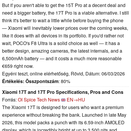
But if you aren't able to get the 15T Pro at a decent deal and
need a bigger battery, the 17T Pro is a viable alternative. I still
think it's better to wait a little while before buying the phone
— Xiaomi will inevitably lower prices over the coming weeks,
like it does with all devices in its portfolio. If you'd rather not
wait, POCO's F8 Ultra is a solid choice as well — it has a
better design, amazing cameras, the latest internals, and a
6,500mAh battery — and it costs a much more reasonable
€659 right now.
Egyéni teszt, online elérhetőség, Rövid, Dátum: 06/03/2026
Értékelés:
Összpontszám
: 80%
Xiaomi 17T and 17T Pro Specifications, Pros and Cons
Forrás:
OI Spice Tech News
EN→HU
The Xiaomi 17T is designed for users who want a premium
experience without breaking the bank. Launched in late May
2026, this model packs a punch with its 6.59-inch AMOLED
display, which is incredibly bright at up to 3,500 nits and