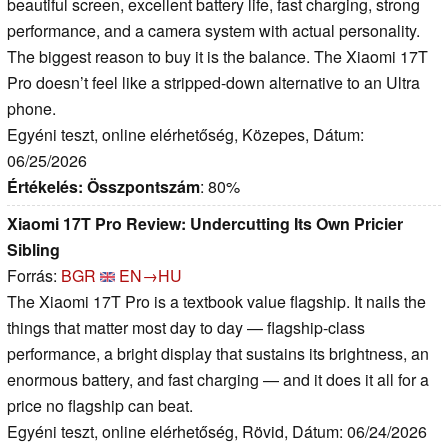
beautiful screen, excellent battery life, fast charging, strong
performance, and a camera system with actual personality.
The biggest reason to buy it is the balance. The Xiaomi 17T
Pro doesn’t feel like a stripped-down alternative to an Ultra
phone.
Egyéni teszt, online elérhetőség, Közepes, Dátum:
06/25/2026
Értékelés:
Összpontszám
: 80%
Xiaomi 17T Pro Review: Undercutting Its Own Pricier
Sibling
Forrás:
BGR
EN→HU
The Xiaomi 17T Pro is a textbook value flagship. It nails the
things that matter most day to day — flagship-class
performance, a bright display that sustains its brightness, an
enormous battery, and fast charging — and it does it all for a
price no flagship can beat.
Egyéni teszt, online elérhetőség, Rövid, Dátum: 06/24/2026