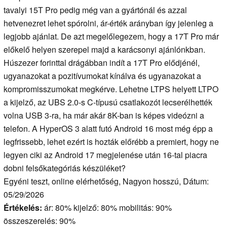
tavalyi 15T Pro pedig még van a gyártónál és azzal
hetvenezret lehet spórolni, ár-érték arányban így jelenleg a
legjobb ajánlat. De azt megelőlegezem, hogy a 17T Pro már
előkelő helyen szerepel majd a karácsonyi ajánlónkban.
Húszezer forinttal drágábban indít a 17T Pro elődjénél,
ugyanazokat a pozitívumokat kínálva és ugyanazokat a
kompromisszumokat megkérve. Lehetne LTPS helyett LTPO
a kijelző, az UBS 2.0-s C-típusú csatlakozót lecserélhették
volna USB 3-ra, ha már akár 8K-ban is képes videózni a
telefon. A HyperOS 3 alatt futó Android 16 most még épp a
legfrissebb, lehet ezért is hozták előrébb a premiert, hogy ne
legyen ciki az Android 17 megjelenése után 16-tal piacra
dobni felsőkategóriás készüléket?
Egyéni teszt, online elérhetőség, Nagyon hosszú, Dátum:
05/29/2026
Értékelés:
ár: 80% kijelző: 80% mobilitás: 90%
összeszerelés: 90%