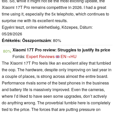
too. So, while it might not be the most exciting update, the
Xiaomi 17T Pro remains competitive in 2026. I had a great
time using it, especially the 5x telephoto, which continues to
surprise me with its excellent results.
Egyéni teszt, online elérhetőség, Közepes, Dátum:
05/28/2026
Értékelés:
Összpontszám
: 80%
Xiaomi 17T Pro review: Struggles to justify its price
80%
Forrás:
Expert Reviews
EN→HU
The Xiaomi 17T Pro feels like an excellent alley that fumbled
the oop. The hardware, despite only improving on last year in
a couple of places, is strong across almost the entire board.
Performance rivals some of the best phones in the business
and battery life is massively improved. Even the cameras,
where I’d liked to have seen some upgrades, don’t actively
do anything wrong. The proverbial fumble here is completely
tied to the price. The forces that are putting pressure on