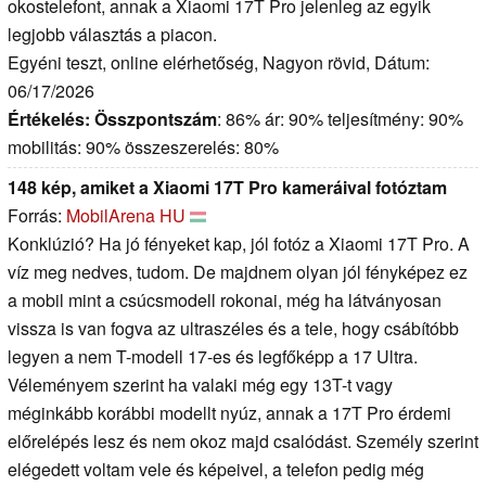
okostelefont, annak a Xiaomi 17T Pro jelenleg az egyik
legjobb választás a piacon.
Egyéni teszt, online elérhetőség, Nagyon rövid, Dátum:
06/17/2026
Értékelés:
Összpontszám
: 86% ár: 90% teljesítmény: 90%
mobilitás: 90% összeszerelés: 80%
148 kép, amiket a Xiaomi 17T Pro kameráival fotóztam
Forrás:
MobilArena HU
Konklúzió? Ha jó fényeket kap, jól fotóz a Xiaomi 17T Pro. A
víz meg nedves, tudom. De majdnem olyan jól fényképez ez
a mobil mint a csúcsmodell rokonai, még ha látványosan
vissza is van fogva az ultraszéles és a tele, hogy csábítóbb
legyen a nem T-modell 17-es és legfőképp a 17 Ultra.
Véleményem szerint ha valaki még egy 13T-t vagy
méginkább korábbi modellt nyúz, annak a 17T Pro érdemi
előrelépés lesz és nem okoz majd csalódást. Személy szerint
elégedett voltam vele és képeivel, a telefon pedig még