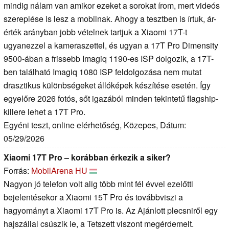
mindig nálam van amikor ezeket a sorokat írom, mert videós
szereplése is lesz a mobilnak. Ahogy a tesztben is írtuk, ár-
érték arányban jobb vételnek tartjuk a Xiaomi 17T-t
ugyanezzel a kameraszettel, és ugyan a 17T Pro Dimensity
9500-ában a frissebb Imagiq 1190-es ISP dolgozik, a 17T-
ben található Imagiq 1080 ISP feldolgozása nem mutat
drasztikus különbségeket állóképek készítése esetén. Így
egyelőre 2026 fotós, sőt igazából minden tekintetű flagship-
killere lehet a 17T Pro.
Egyéni teszt, online elérhetőség, Közepes, Dátum:
05/29/2026
Xiaomi 17T Pro – korábban érkezik a siker?
Forrás:
MobilArena HU
Nagyon jó telefon volt alig több mint fél évvel ezelőtti
bejelentésekor a Xiaomi 15T Pro és továbbviszi a
hagyományt a Xiaomi 17T Pro is. Az Ajánlott plecsniről egy
hajszállal csúszik le, a Tetszett viszont megérdemelt.