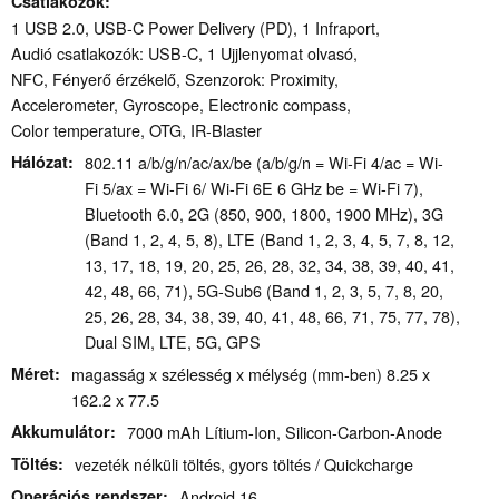
Csatlakozók
1 USB 2.0, USB-C Power Delivery (PD), 1 Infraport,
Audió csatlakozók: USB-C, 1 Ujjlenyomat olvasó,
NFC, Fényerő érzékelő, Szenzorok: Proximity,
Accelerometer, Gyroscope, Electronic compass,
Color temperature, OTG, IR-Blaster
Hálózat
802.11 a/​b/​g/​n/​ac/​ax/​be (a/b/g/n = Wi-Fi 4/ac = Wi-
Fi 5/ax = Wi-Fi 6/ Wi-Fi 6E 6 GHz be = Wi-Fi 7),
Bluetooth 6.0, 2G (850, 900, 1800, 1900 MHz), 3G
(Band 1, 2, 4, 5, 8), LTE (Band 1, 2, 3, 4, 5, 7, 8, 12,
13, 17, 18, 19, 20, 25, 26, 28, 32, 34, 38, 39, 40, 41,
42, 48, 66, 71), 5G-Sub6 (Band 1, 2, 3, 5, 7, 8, 20,
25, 26, 28, 34, 38, 39, 40, 41, 48, 66, 71, 75, 77, 78),
Dual SIM, LTE, 5G, GPS
Méret
magasság x szélesség x mélység (mm-ben) 8.25 x
162.2 x 77.5
Akkumulátor
7000 mAh Lítium-Ion, Silicon-Carbon-Anode
Töltés
vezeték nélküli töltés, gyors töltés / Quickcharge
Operációs rendszer
Android 16