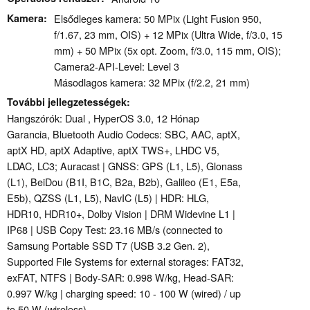
Kamera
Elsődleges kamera: 50 MPix (Light Fusion 950,
f/1.67, 23 mm, OIS) + 12 MPix (Ultra Wide, f/3.0, 15
mm) + 50 MPix (5x opt. Zoom, f/3.0, 115 mm, OIS);
Camera2-API-Level: Level 3
Másodlagos kamera: 32 MPix (f/2.2, 21 mm)
További jellegzetességek
Hangszórók: Dual , HyperOS 3.0, 12 Hónap
Garancia, Bluetooth Audio Codecs: SBC, AAC, aptX,
aptX HD, aptX Adaptive, aptX TWS+, LHDC V5,
LDAC, LC3; Auracast | GNSS: GPS (L1, L5), Glonass
(L1), BeiDou (B1I, B1C, B2a, B2b), Galileo (E1, E5a,
E5b), QZSS (L1, L5), NavIC (L5) | HDR: HLG,
HDR10, HDR10+, Dolby Vision | DRM Widevine L1 |
IP68 | USB Copy Test: 23.16 MB/s (connected to
Samsung Portable SSD T7 (USB 3.2 Gen. 2),
Supported File Systems for external storages: FAT32,
exFAT, NTFS | Body-SAR: 0.998 W/kg, Head-SAR:
0.997 W/kg | charging speed: 10 - 100 W (wired) / up
to 50 W (wireless)