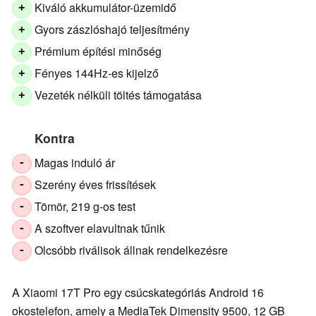
Kiváló akkumulátor-üzemidő
+
Gyors zászlóshajó teljesítmény
+
Prémium építési minőség
+
Fényes 144Hz-es kijelző
+
Vezeték nélküli töltés támogatása
+
Kontra
Magas induló ár
-
Szerény éves frissítések
-
Tömör, 219 g-os test
-
A szoftver elavultnak tűnik
-
Olcsóbb riválisok állnak rendelkezésre
-
A Xiaomi 17T Pro egy csúcskategóriás Android 16
okostelefon, amely a MediaTek Dimensity 9500, 12 GB