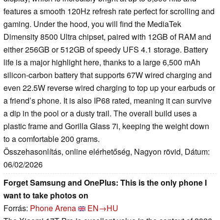
features a smooth 120Hz refresh rate perfect for scrolling and
gaming. Under the hood, you will find the MediaTek
Dimensity 8500 Ultra chipset, paired with 12GB of RAM and
either 256GB or 512GB of speedy UFS 4.1 storage. Battery
life is a major highlight here, thanks to a large 6,500 mAh
silicon-carbon battery that supports 67W wired charging and
even 22.5W reverse wired charging to top up your earbuds or
a friend’s phone. It is also IP68 rated, meaning it can survive
a dip in the pool or a dusty trail. The overall build uses a
plastic frame and Gorilla Glass 7i, keeping the weight down
to a comfortable 200 grams.
Összehasonlítás, online elérhetőség, Nagyon rövid, Dátum:
06/02/2026
Forget Samsung and OnePlus: This is the only phone I
want to take photos on
Forrás:
Phone Arena
EN→HU