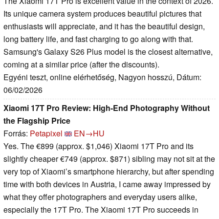
The Xiaomi 17T Pro is excellent value in the context of 2026.
Its unique camera system produces beautiful pictures that
enthusiasts will appreciate, and it has the beautiful design,
long battery life, and fast charging to go along with that.
Samsung's Galaxy S26 Plus model is the closest alternative,
coming at a similar price (after the discounts).
Egyéni teszt, online elérhetőség, Nagyon hosszú, Dátum:
06/02/2026
Xiaomi 17T Pro Review: High-End Photography Without
the Flagship Price
Forrás:
Petapixel
EN→HU
Yes. The €899 (approx. $1,046) Xiaomi 17T Pro and its
slightly cheaper €749 (approx. $871) sibling may not sit at the
very top of Xiaomi’s smartphone hierarchy, but after spending
time with both devices in Austria, I came away impressed by
what they offer photographers and everyday users alike,
especially the 17T Pro. The Xiaomi 17T Pro succeeds in