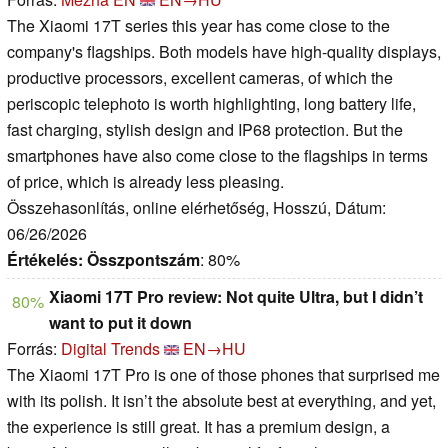
The Xiaomi 17T series this year has come close to the
company's flagships. Both models have high-quality displays,
productive processors, excellent cameras, of which the
periscopic telephoto is worth highlighting, long battery life,
fast charging, stylish design and IP68 protection. But the
smartphones have also come close to the flagships in terms
of price, which is already less pleasing.
Összehasonlítás, online elérhetőség, Hosszú, Dátum:
06/26/2026
Értékelés:
Összpontszám
: 80%
Xiaomi 17T Pro review: Not quite Ultra, but I didn’t
80%
want to put it down
Forrás:
Digital Trends
EN→HU
The Xiaomi 17T Pro is one of those phones that surprised me
with its polish. It isn’t the absolute best at everything, and yet,
the experience is still great. It has a premium design, a