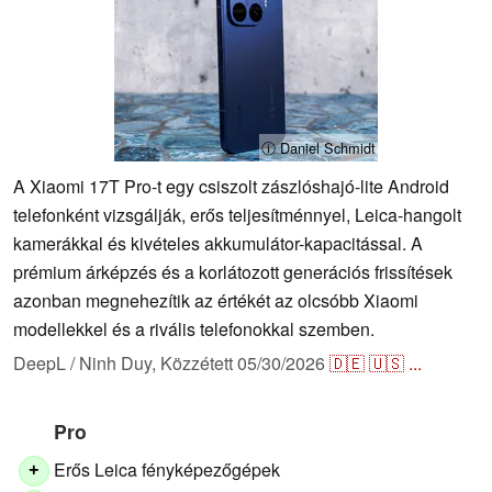
ⓘ Daniel Schmidt
A Xiaomi 17T Pro-t egy csiszolt zászlóshajó-lite Android
telefonként vizsgálják, erős teljesítménnyel, Leica-hangolt
kamerákkal és kivételes akkumulátor-kapacitással. A
prémium árképzés és a korlátozott generációs frissítések
azonban megnehezítik az értékét az olcsóbb Xiaomi
modellekkel és a rivális telefonokkal szemben.
DeepL / Ninh Duy,
Közzétett
05/30/2026
🇩🇪
🇺🇸
...
Pro
Erős Leica fényképezőgépek
+