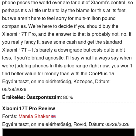
phone prices the world over are far out of Xiaomi’s control, so
perhaps it’s a little unfair to lay the blame for this at its feet,
but we aren’t here to feel sorry for multi-million pound
companies. We’re here to decide if you should buy the
Xiaomi 17T Pro, and the answer to that is probably not, no. If
you really fancy it, save some cash and get the standard
Xiaomi 17T – it’s barely a downgrade but costs quite a bit
less. If you’re brand agnostic, I’ll say what I always say when
we’re judging phones in this price range right now: you won’t
find better value for money than with the OnePlus 15.
Egyéni teszt, online elérhetőség, Közepes, Dátum:
05/28/2026
Értékelés:
Összpontszám
: 80%
Xiaomi 17T Pro Review
Forrás:
Manila Shaker
Egyéni teszt, online elérhetőség, Rövid, Dátum: 05/28/2026