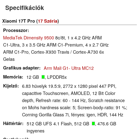
Specifikációk
Xiaomi 17T Pro (
17 Széria
)
Processzor
MediaTek Dimensity 9500
8c/8t, 1 x 4.2 GHz ARM
C1-Ultra, 3 x 3.5 GHz ARM C1-Premium, 4 x 2.7 GHz
ARM C1-Pro, Cortex-X930 Travis / Cortex-A730 6x
Gelas
Grafikus adapter
Arm Mali G1- Ultra MC12
Memória
12 GB
, LPDDR5x
Kijelző
6.83 hüvelyk 19.5:9, 2772 x 1280 pixel 447 PPI,
capacitive Touchscreen, AMOLED, 12 Bit Color
depth, Refresh rate: 60 - 144 Hz, Scratch resistance
on Mohs hardness scale: 5; Screen-body-ratio: 91 %;
Corning Gorilla Glass 7i, fényes: igen, HDR, 144 Hz
Háttértár
512 GB UFS 4.1 Flash, 512 GB
, 476.6 GB
ingyenes