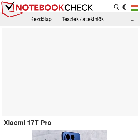
Kezdőlap
Tesztek / áttekintők
...
Hírek
GYIK / Technológia / Benchmarkok
Könyvtár
Kapcsolat
Xiaomi 17T Pro