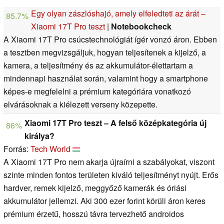
Egy olyan zászlóshajó, amely elfeledteti az árát –
85.7%
Xiaomi 17T Pro teszt
|
Notebookcheck
A Xiaomi 17T Pro csúcstechnológiát ígér vonzó áron. Ebben
a tesztben megvizsgáljuk, hogyan teljesítenek a kijelző, a
kamera, a teljesítmény és az akkumulátor-élettartam a
mindennapi használat során, valamint hogy a smartphone
képes-e megfelelni a prémium kategóriára vonatkozó
elvárásoknak a kiélezett verseny közepette.
Xiaomi 17T Pro teszt – A felső középkategória új
86%
királya?
Forrás:
Tech World
A Xiaomi 17T Pro nem akarja újraírni a szabályokat, viszont
szinte minden fontos területen kiváló teljesítményt nyújt. Erős
hardver, remek kijelző, meggyőző kamerák és óriási
akkumulátor jellemzi. Aki 300 ezer forint körüli áron keres
prémium érzetű, hosszú távra tervezhető androidos