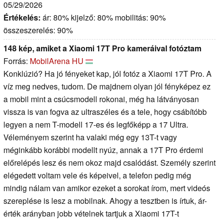
05/29/2026
Értékelés:
ár: 80% kijelző: 80% mobilitás: 90%
összeszerelés: 90%
148 kép, amiket a Xiaomi 17T Pro kameráival fotóztam
Forrás:
MobilArena HU
Konklúzió? Ha jó fényeket kap, jól fotóz a Xiaomi 17T Pro. A
víz meg nedves, tudom. De majdnem olyan jól fényképez ez
a mobil mint a csúcsmodell rokonai, még ha látványosan
vissza is van fogva az ultraszéles és a tele, hogy csábítóbb
legyen a nem T-modell 17-es és legfőképp a 17 Ultra.
Véleményem szerint ha valaki még egy 13T-t vagy
méginkább korábbi modellt nyúz, annak a 17T Pro érdemi
előrelépés lesz és nem okoz majd csalódást. Személy szerint
elégedett voltam vele és képeivel, a telefon pedig még
mindig nálam van amikor ezeket a sorokat írom, mert videós
szereplése is lesz a mobilnak. Ahogy a tesztben is írtuk, ár-
érték arányban jobb vételnek tartjuk a Xiaomi 17T-t