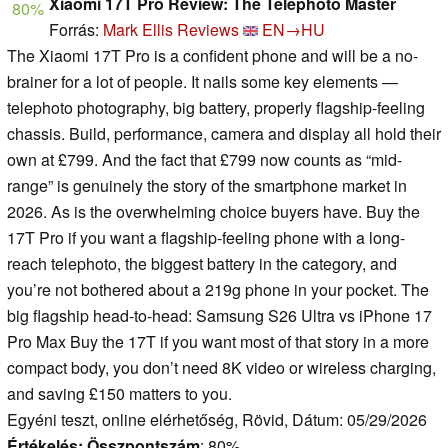
Xiaomi 17T Pro Review: The Telephoto Master
80%
Forrás:
Mark Ellis Reviews
EN→HU
The Xiaomi 17T Pro is a confident phone and will be a no-
brainer for a lot of people. It nails some key elements —
telephoto photography, big battery, properly flagship-feeling
chassis. Build, performance, camera and display all hold their
own at £799. And the fact that £799 now counts as “mid-
range” is genuinely the story of the smartphone market in
2026. As is the overwhelming choice buyers have. Buy the
17T Pro if you want a flagship-feeling phone with a long-
reach telephoto, the biggest battery in the category, and
you’re not bothered about a 219g phone in your pocket. The
big flagship head-to-head: Samsung S26 Ultra vs iPhone 17
Pro Max Buy the 17T if you want most of that story in a more
compact body, you don’t need 8K video or wireless charging,
and saving £150 matters to you.
Egyéni teszt, online elérhetőség, Rövid, Dátum: 05/29/2026
Értékelés:
Összpontszám
: 80%