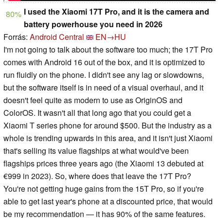
I used the Xiaomi 17T Pro, and it is the camera and
80%
battery powerhouse you need in 2026
Forrás:
Android Central
EN→HU
I'm not going to talk about the software too much; the 17T Pro
comes with Android 16 out of the box, and it is optimized to
run fluidly on the phone. I didn't see any lag or slowdowns,
but the software itself is in need of a visual overhaul, and it
doesn't feel quite as modern to use as OriginOS and
ColorOS. It wasn't all that long ago that you could get a
Xiaomi T series phone for around $500. But the industry as a
whole is trending upwards in this area, and it isn't just Xiaomi
that's selling its value flagships at what would've been
flagships prices three years ago (the Xiaomi 13 debuted at
€999 in 2023). So, where does that leave the 17T Pro?
You're not getting huge gains from the 15T Pro, so if you're
able to get last year's phone at a discounted price, that would
be my recommendation — it has 90% of the same features.