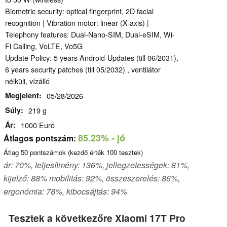
Biometric security: optical fingerprint, 2D facial
recognition | Vibration motor: linear (X-axis) |
Telephony features: Dual-Nano-SIM, Dual-eSIM, Wi-
Fi Calling, VoLTE, Vo5G
Update Policy: 5 years Android-Updates (till 06/2031),
6 years security patches (till 05/2032) , ventilátor
nélküli, vízálló
Megjelent
05/28/2026
Súly
219 g
Ár
1000 Euró
85.23%
- jó
Átlagos pontszám:
Átlag
50
pontszámok (kezdő érték
100
tesztek)
ár: 70%, teljesítmény: 136%, jellegzetességek: 81%,
kijelző: 88% mobilitás: 92%, összeszerelés: 86%,
ergonómia: 78%, kibocsájtás: 94%
Tesztek a következőre Xiaomi 17T Pro