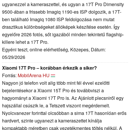
ugyanezzel a kameraszettel, és ugyan a 17T Pro Dimensity
9500-ában a frissebb Imagiq 1190-es ISP dolgozik, a 17T-
ben található Imagiq 1080 ISP feldolgozása nem mutat
drasztikus különbségeket állóképek készítése esetén. Így
egyelőre 2026 fotós, sőt igazából minden tekintetű flagship-
killere lehet a 17T Pro.
Egyéni teszt, online elérhetőség, Közepes, Dátum:
05/29/2026
Xiaomi 17T Pro – korábban érkezik a siker?
Forrás:
MobilArena HU
Nagyon jó telefon volt alig több mint fél évvel ezelőtti
bejelentésekor a Xiaomi 15T Pro és továbbviszi a
hagyományt a Xiaomi 17T Pro is. Az Ajánlott plecsniről egy
hajszállal csúszik le, a Tetszett viszont megérdemelt.
Nyolcvanezer forinttal olcsóbban a sima 17T hasonlóan erős
hardvert, szinte ugyanezt a kameraszettet kínálja
kompaktabb méretben csak vezetékmentes töltés nélkül. A