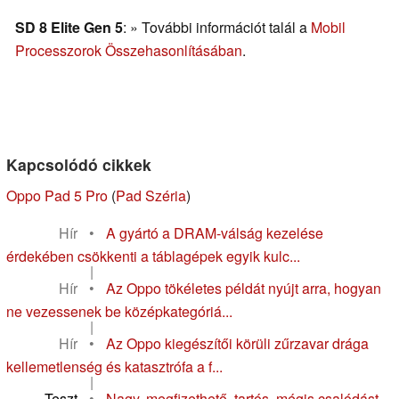
SD 8 Elite Gen 5
: » További információt talál a
Mobil
Processzorok Összehasonlításában
.
Kapcsolódó cikkek
Oppo Pad 5 Pro
(
Pad Széria
)
Hír
•
A gyártó a DRAM-válság kezelése
érdekében csökkenti a táblagépek egyik kulc...
|
Hír
•
Az Oppo tökéletes példát nyújt arra, hogyan
ne vezessenek be középkategóriá...
|
Hír
•
Az Oppo kiegészítői körüli zűrzavar drága
kellemetlenség és katasztrófa a f...
|
Teszt
•
Nagy, megfizethető, tartós, mégis csalódást