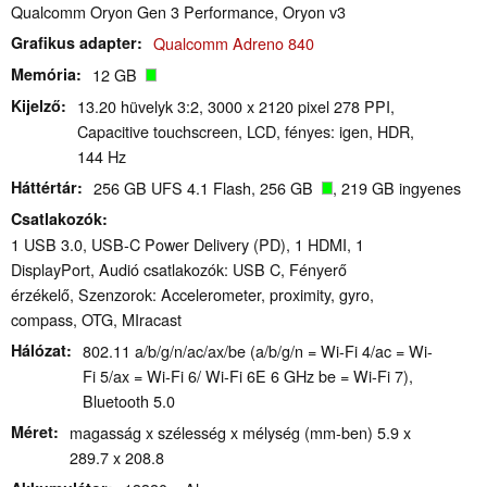
Qualcomm Oryon Gen 3 Performance, Oryon v3
Grafikus adapter
Qualcomm Adreno 840
Memória
12 GB
Kijelző
13.20 hüvelyk 3:2, 3000 x 2120 pixel 278 PPI,
Capacitive touchscreen, LCD, fényes: igen, HDR,
144 Hz
Háttértár
256 GB UFS 4.1 Flash, 256 GB
, 219 GB ingyenes
Csatlakozók
1 USB 3.0, USB-C Power Delivery (PD), 1 HDMI, 1
DisplayPort, Audió csatlakozók: USB C, Fényerő
érzékelő, Szenzorok: Accelerometer, proximity, gyro,
compass, OTG, MIracast
Hálózat
802.11 a/​b/​g/​n/​ac/​ax/​be (a/b/g/n = Wi-Fi 4/ac = Wi-
Fi 5/ax = Wi-Fi 6/ Wi-Fi 6E 6 GHz be = Wi-Fi 7),
Bluetooth 5.0
Méret
magasság x szélesség x mélység (mm-ben) 5.9 x
289.7 x 208.8