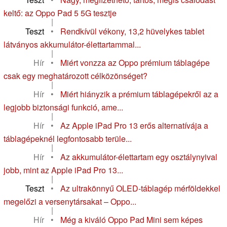
keltő: az Oppo Pad 5 5G tesztje
|
Teszt
•
Rendkívül vékony, 13,2 hüvelykes tablet
látványos akkumulátor-élettartammal...
|
Hír
•
Miért vonzza az Oppo prémium táblagépe
csak egy meghatározott célközönséget?
|
Hír
•
Miért hiányzik a prémium táblagépekről az a
legjobb biztonsági funkció, ame...
|
Hír
•
Az Apple iPad Pro 13 erős alternatívája a
táblagépeknél legfontosabb terüle...
|
Hír
•
Az akkumulátor-élettartam egy osztálynyival
jobb, mint az Apple iPad Pro 13...
|
Teszt
•
Az ultrakönnyű OLED-táblagép mérföldekkel
megelőzi a versenytársakat – Oppo...
|
Hír
•
Még a kiváló Oppo Pad Mini sem képes