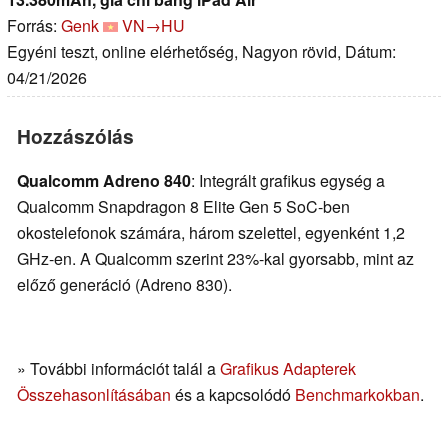
Forrás:
Genk
VN→HU
Egyéni teszt, online elérhetőség, Nagyon rövid, Dátum:
04/21/2026
Hozzászólás
Qualcomm Adreno 840
: Integrált grafikus egység a
Qualcomm Snapdragon 8 Elite Gen 5 SoC-ben
okostelefonok számára, három szelettel, egyenként 1,2
GHz-en. A Qualcomm szerint 23%-kal gyorsabb, mint az
előző generáció (Adreno 830).
» További információt talál a
Grafikus Adapterek
Összehasonlításában
és a kapcsolódó
Benchmarkokban
.