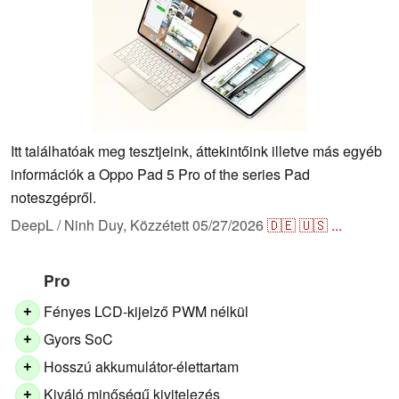
Itt találhatóak meg tesztjeink, áttekintőink illetve más egyéb
információk a Oppo Pad 5 Pro of the series Pad
noteszgépről.
DeepL / Ninh Duy,
Közzétett
05/27/2026
🇩🇪
🇺🇸
...
Pro
Fényes LCD-kijelző PWM nélkül
+
Gyors SoC
+
Hosszú akkumulátor-élettartam
+
Kiváló minőségű kivitelezés
+