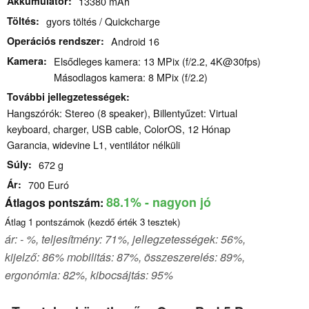
Akkumulátor
13380 mAh
Töltés
gyors töltés / Quickcharge
Operációs rendszer
Android 16
Kamera
Elsődleges kamera: 13 MPix (f/2.2, 4K@30fps)
Másodlagos kamera: 8 MPix (f/2.2)
További jellegzetességek
Hangszórók: Stereo (8 speaker), Billentyűzet: Virtual
keyboard, charger, USB cable, ColorOS, 12 Hónap
Garancia, widevine L1, ventilátor nélküli
Súly
672 g
Ár
700 Euró
88.1%
- nagyon jó
Átlagos pontszám:
Átlag
1
pontszámok (kezdő érték
3
tesztek)
ár: - %, teljesítmény: 71%, jellegzetességek: 56%,
kijelző: 86% mobilitás: 87%, összeszerelés: 89%,
ergonómia: 82%, kibocsájtás: 95%