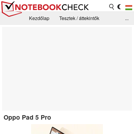
Kezdőlap
Tesztek / áttekintők
...
Hírek
GYIK / Technológia / Benchmarkok
Könyvtár
Kapcsolat
Oppo Pad 5 Pro