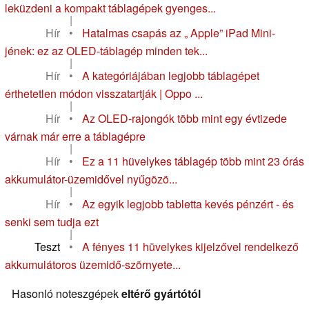
leküzdeni a kompakt táblagépek gyenges...
|
Hír
•
Hatalmas csapás az „ Apple” iPad Mini-
jének: ez az OLED-táblagép minden tek...
|
Hír
•
A kategóriájában legjobb táblagépet
érthetetlen módon visszatartják | Oppo ...
|
Hír
•
Az OLED-rajongók több mint egy évtizede
várnak már erre a táblagépre
|
Hír
•
Ez a 11 hüvelykes táblagép több mint 23 órás
akkumulátor-üzemidővel nyűgözö...
|
Hír
•
Az egyik legjobb tabletta kevés pénzért - és
senki sem tudja ezt
|
Teszt
•
A fényes 11 hüvelykes kijelzővel rendelkező
akkumulátoros üzemidő-szörnyete...
Hasonló noteszgépek
eltérő gyártótól