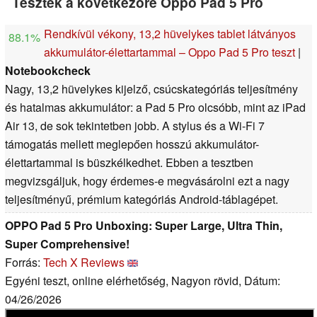
Tesztek a következőre Oppo Pad 5 Pro
Rendkívül vékony, 13,2 hüvelykes tablet látványos
88.1%
akkumulátor-élettartammal – Oppo Pad 5 Pro teszt
|
Notebookcheck
Nagy, 13,2 hüvelykes kijelző, csúcskategóriás teljesítmény
és hatalmas akkumulátor: a Pad 5 Pro olcsóbb, mint az iPad
Air 13, de sok tekintetben jobb. A stylus és a Wi-Fi 7
támogatás mellett meglepően hosszú akkumulátor-
élettartammal is büszkélkedhet. Ebben a tesztben
megvizsgáljuk, hogy érdemes-e megvásárolni ezt a nagy
teljesítményű, prémium kategóriás Android-táblagépet.
OPPO Pad 5 Pro Unboxing: Super Large, Ultra Thin,
Super Comprehensive!
Forrás:
Tech X Reviews
Egyéni teszt, online elérhetőség, Nagyon rövid, Dátum:
04/26/2026