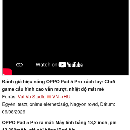
Đánh giá hiệu năng OPPO Pad 5 Pro xách tay: Chơi
game cấu hình cao vẫn mượt, nhiệt độ mát mẻ
Forrás:
Vat Vo Studio
VN→HU
Egyéni teszt, online elérhetőség, Nagyon rövid, Dátum:
06/08/2026
OPPO Pad 5 Pro ra mắt: Máy tính bảng 13,2 inch, pin
13.380mAh, giá chỉ bằng iPad Air