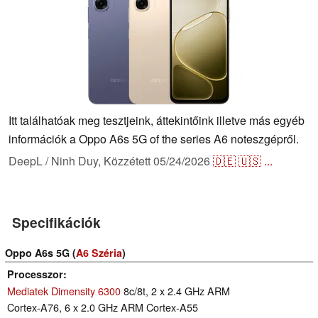
Itt találhatóak meg tesztjeink, áttekintőink illetve más egyéb
információk a Oppo A6s 5G of the series A6 noteszgépről.
DeepL / Ninh Duy,
Közzétett
05/24/2026
🇩🇪
🇺🇸
...
Specifikációk
Oppo A6s 5G (
A6 Széria
)
Processzor
Mediatek Dimensity 6300
8c/8t, 2 x 2.4 GHz ARM
Cortex-A76, 6 x 2.0 GHz ARM Cortex-A55