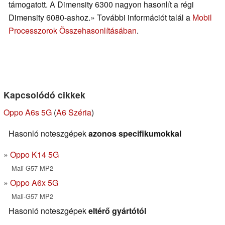
támogatott. A Dimensity 6300 nagyon hasonlít a régi
Dimensity 6080-ashoz.» További információt talál a
Mobil
Processzorok Összehasonlításában
.
Kapcsolódó cikkek
Oppo A6s 5G
(
A6 Széria
)
Hasonló noteszgépek
azonos specifikumokkal
Oppo K14 5G
Mali-G57 MP2
Oppo A6x 5G
Mali-G57 MP2
Hasonló noteszgépek
eltérő gyártótól