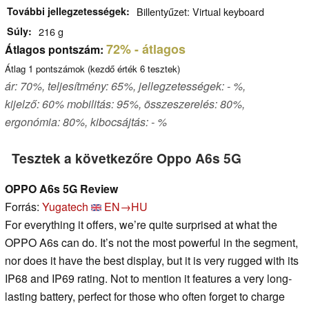
További jellegzetességek
Billentyűzet: Virtual keyboard
Súly
216 g
72%
- átlagos
Átlagos pontszám:
Átlag
1
pontszámok (kezdő érték
6
tesztek)
ár: 70%, teljesítmény: 65%, jellegzetességek: - %,
kijelző: 60% mobilitás: 95%, összeszerelés: 80%,
ergonómia: 80%, kibocsájtás: - %
Tesztek a következőre Oppo A6s 5G
OPPO A6s 5G Review
Forrás:
Yugatech
EN→HU
For everything it offers, we’re quite surprised at what the
OPPO A6s can do. It’s not the most powerful in the segment,
nor does it have the best display, but it is very rugged with its
IP68 and IP69 rating. Not to mention it features a very long-
lasting battery, perfect for those who often forget to charge