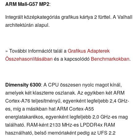
ARM Mali-G57 MP2
:
Integrált középkategóriás grafikus kártya 2 fürttel. A Valhall
architektúrán alapul.
» További információt talál a
Grafikus Adapterek
Összehasonlításában
és a kapcsolódó
Benchmarkokban
.
Dimensity 6300
: A CPU összesen nyolc magot kínál,
amelyek két klaszterre oszlanak. Az egyikben két ARM
Cortex-A76 teljesítményű, egyenként legfeljebb 2,4 GHz-
es, míg a másikban hat ARM Cortex-A55
energiatakarékos, egyenként legfeljebb 2,0 GHz-es mag
található. RAM-ként 2133 MHz-es LPDDR4x RAM
használható, belső memóriaként pedig az UFS 2.2