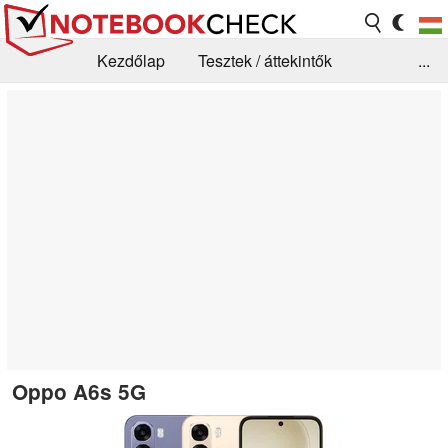
Kezdőlap
Tesztek / áttekintők
...
Hírek
GYIK / Technológia / Benchmarkok
Könyvtár
Kapcsolat
Oppo A6s 5G