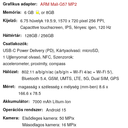
Grafikus adapter
ARM Mali-G57 MP2
Memória
6 GB
, or 8GB
Kijelző
6.75 hüvelyk 19.5:9, 1570 x 720 pixel 256 PPI,
Capacitive touchscreen, IPS, fényes: igen, 120 Hz
Háttértár
128GB / 256GB
Csatlakozók
USB-C Power Delivery (PD), Kártyaolvasó: microSD,
1 Ujjlenyomat olvasó, NFC, Szenzorok:
accelerometer, proximity, compass
Hálózat
802.11 a/b/g/n/ac (a/b/g/n = Wi-Fi 4/ac = Wi-Fi 5/),
Bluetooth 5.4, GSM, UMTS, LTE, 5G, Dual SIM, GPS
Méret
magasság x szélesség x mélység (mm-ben) 8.6 x
166.6 x 78.5
Akkumulátor
7000 mAh Lítium-Ion
Operációs rendszer
Android 15
Kamera
Elsődleges kamera: 50 MPix
Másodlagos kamera: 16 MPix