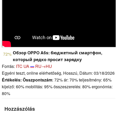
Обзор OPPO A6s: бюджетный смартфон,
72%
который редко просит зарядку
Forrás:
ITC UA
RU→HU
Egyéni teszt, online elérhetőség, Hosszú, Dátum: 03/18/2026
Értékelés:
Összpontszám
: 72% ár: 70% teljesítmény: 65%
kijelző: 60% mobilitás: 95% összeszerelés: 80% ergonómia:
80%
Hozzászólás