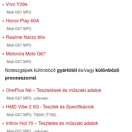
Vivo Y29s
Mali-G57 MP2
Honor Play 60A
Mali-G57 MP2
Realme Narzo 90x
Mali-G57 MP2
Motorola Moto G67
Mali-G57 MP2
Noteszgépek különböző
gyártótól
és/vagy
különböző
processzorral
.
OnePlus N6 – Tesztelések és műszaki adatok
Mali-G57 MP2, unknown
HMD Vibe 2 5G - Tesztek és Specifikációk
Mali-G57 MP2, T8200 (T765)
Infinix Hot 70 – Tesztelés és műszaki adatok
Mali-G57 MP2, unknown