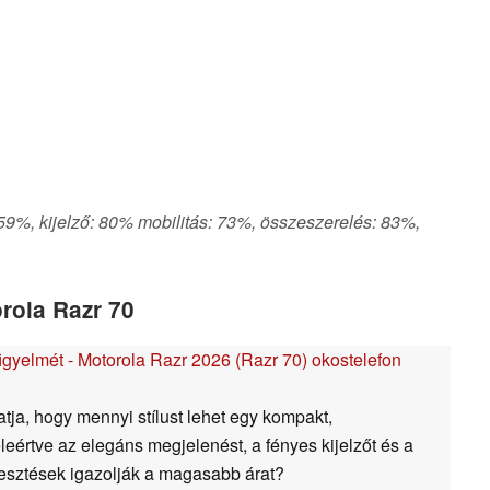
 59%, kijelző: 80% mobilitás: 73%, összeszerelés: 83%,
rola Razr 70
gyelmét - Motorola Razr 2026 (Razr 70) okostelefon
ja, hogy mennyi stílust lehet egy kompakt,
eértve az elegáns megjelenést, a fényes kijelzőt és a
lesztések igazolják a magasabb árat?