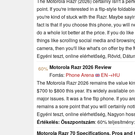
The Motorola Razr (2026) certainly isn't a perfec
point. If you're interested in a flip-style folda
you're kind of stuck with the Razr. Maybe saying
fact is that if you choose this phone, you will
do a whole lot better at the price. If you do lik
things like scrolling social media and browsin
camera, then you'll like what's on offer by the
Egyéni teszt, online elérhetőség, Rövid, Dátu
Motorola Razr 2026 Review
60%
Forrás:
Phone Arena
EN→HU
The Motorola Razr 2026 remains the value king 
$700 to $800 this year. It's widely available on
major issues. It was a fine flip phone. If you
remains a sore point that you will certainly not
Egyéni teszt, online elérhetőség, Nagyon hos
Értékelés:
Összpontszám
: 60% teljesítmény
Motorola Razr 70 Specifications, Pros and