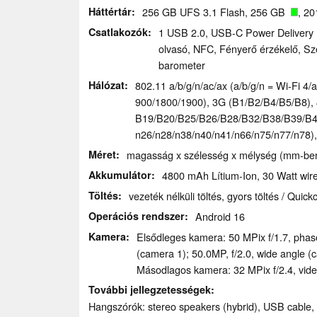
Háttértár
256 GB UFS 3.1 Flash, 256 GB
, 2
Csatlakozók
1 USB 2.0, USB-C Power Delivery (
olvasó, NFC, Fényerő érzékelő, Sze
barometer
Hálózat
802.11 a/b/g/n/ac/ax (a/b/g/n = Wi-Fi 4/a
900/​1800/​1900), 3G (B1/​B2/​B4/​B5/​B8), 
B19/​B20/​B25/​B26/​B28/​B32/​B38/​B39/​B40/
n26/​n28/​n38/​n40/​n41/​n66/​n75/​n77/​n
Méret
magasság x szélesség x mélység (mm-ben)
Akkumulátor
4800 mAh Lítium-Ion, 30 Watt wire
Töltés
vezeték nélküli töltés, gyors töltés / Quic
Operációs rendszer
Android 16
Kamera
Elsődleges kamera: 50 MPix f/​1.7, phas
(camera 1); 50.0MP, f/​2.0, wide angle (
Másodlagos kamera: 32 MPix f/​2.4, vid
További jellegzetességek
Hangszórók: stereo speakers (hybrid), USB cable,