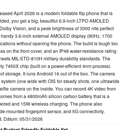
sed April 2026 is a modern foldable flip phone that is
folded, you get a big, beautiful 6.9-inch LTPO AMOLED
Dolby Vision, and a peak brightness of 3000 nits perfect
nd a handy 3.6-inch external AMOLED display (90Hz, 1700
tifications without opening the phone. The build is tough too
ss on the front cover, and an IP48 water-resistance rating
n meets MIL-STD-810H military durability standards. The
y 7450X chip (built on a power-efficient 4nm process)
 storage. It runs Android 16 out of the box. The camera
system (one wide with OIS for steady shots, one ultrawide
elfie camera on the inside. You can record 4K video from
 comes from a 4800mAh silicon carbon battery that is a
 wired and 15W wireless charging. The phone also
de-mounted fingerprint sensor, and 5G connectivity.
id, Dátum: 05/31/2026
t Budget-Friendly Foldable Yet