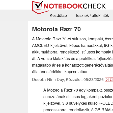
Kezdőlap
Tesztek / áttekintők
Motorola Razr 70
A Motorola Razr 70-et stílusos, kompakt, öss
AMOLED-kijelzővel, képes kamerákkal, 5G-k
akkumulátorral rendelkező, stílusos kompakt 
át. A vonzó kialakítás és a praktikus fejleszté
magasabb ár és a korlátozott generációváltás 
általános értékkel kapcsolatban.
DeepL / Ninh Duy,
Közzétett
05/23/2026
🇩🇪
A Motorola Razr 70 egy kompakt, össze
sorozatának stílusos tagjaként pozíci
kijelzővel, 3,6 hüvelykes külső P-OL
processzorral rendelkezik, 8 GB RAM-m