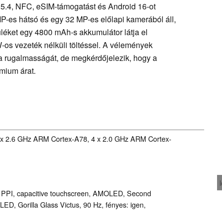
h 5.4, NFC, eSIM-támogatást és Android 16-ot
MP-es hátsó és egy 32 MP-es előlapi kamerából áll,
üléket egy 4800 mAh-s akkumulátor látja el
-os vezeték nélküli töltéssel. A vélemények
era rugalmasságát, de megkérdőjelezik, hogy a
émium árat.
4 x 2.6 GHz ARM Cortex-A78, 4 x 2.0 GHz ARM Cortex-
13 PPI, capacitive touchscreen, AMOLED, Second
OLED, Gorilla Glass Victus, 90 Hz, fényes: igen,