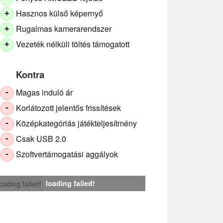
Hasznos külső képernyő
+
Rugalmas kamerarendszer
+
Vezeték nélküli töltés támogatott
+
Kontra
Magas induló ár
-
Korlátozott jelentős frissítések
-
Középkategóriás játékteljesítmény
-
Csak USB 2.0
-
Szoftvertámogatási aggályok
-
loading failed!
loading failed!