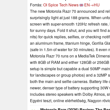
Forrás:
OI Spice Tech News
EN→HU
The new Motorola Razr 70 announced and relea
surprisingly light at just 188 grams. When un
screen with super-smooth 120Hz refresh rate, 
for sunny days. Fold it shut, and you will fi
nits) for quick replies, selfies, or checking no
an aluminum frame, titanium hinge, Gorilla Gla
(safe in 1.5m of water for 30 minutes). It eve
Motorola Razr 70 runs on a MediaTek Dimensit
with 8GB of RAM and either 128GB or 256GB of
setup is simple but capable a dual 50MP main 
for landscapes or group photos) and a 32MP s
both the main and selfie cameras. Battery life
newer, denser type of battery supporting 30W
includes stereo speakers with Dolby Atmos, si
Egyéni teszt, online elérhetőség, Nagyon röv
Motorola Razr (2026) Review: The Bes