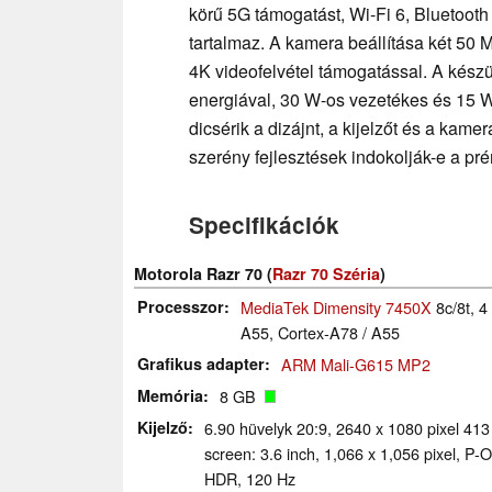
körű 5G támogatást, Wi-Fi 6, Bluetoot
tartalmaz. A kamera beállítása két 50 
4K videofelvétel támogatással. A kész
energiával, 30 W-os vezetékes és 15 W
dicsérik a dizájnt, a kijelzőt és a kam
szerény fejlesztések indokolják-e a pr
Specifikációk
Motorola Razr 70 (
Razr 70 Széria
)
Processzor
MediaTek Dimensity 7450X
8c/8t, 
A55, Cortex-A78 / A55
Grafikus adapter
ARM Mali-G615 MP2
Memória
8 GB
Kijelző
6.90 hüvelyk 20:9, 2640 x 1080 pixel 4
screen: 3.6 inch, 1,066 x 1,056 pixel, P-
HDR, 120 Hz