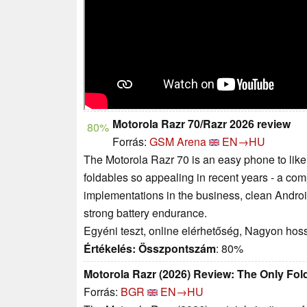
Motorola Razr 70/Razr 2026 review
80%
Forrás:
GSM Arena
EN→HU
The Motorola Razr 70 is an easy phone to like
foldables so appealing in recent years - a com
implementations in the business, clean Android
strong battery endurance.
Egyéni teszt, online elérhetőség, Nagyon hos
Értékelés:
Összpontszám
: 80%
Motorola Razr (2026) Review: The Only Fold
Forrás:
BGR
EN→HU