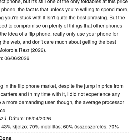
t phone, but it's still one of the only foldables at this price
ble phone, the fact is that unless you're willing to spend more,
 you're stuck with it isn't quite the best phrasing. But the
 need to compromise on plenty of things that other phones
e the idea of a flip phone, really only use your phone for
g the web, and don't care much about getting the best
 Motorola Razr (2026).
m: 06/06/2026
in the flip phone market, despite the jump in price from
 carriers and in my time with it, I did not experience any
 are a more demanding user, though, the average processor
ice.
szú, Dátum: 06/04/2026
: 43% kijelző: 70% mobilitás: 60% összeszerelés: 70%
 Cons