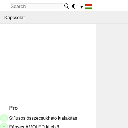
▼
Kapcsolat
Pro
Stílusos összecsukható kialakítás
+
Fényes AMOLED kijelző
+