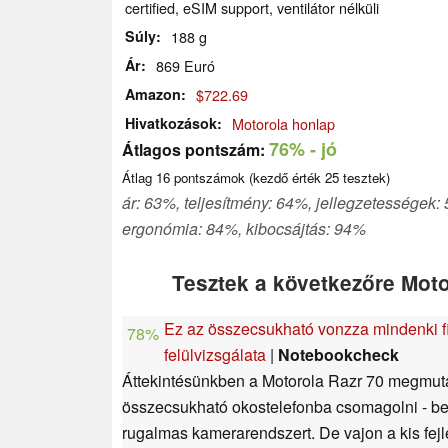
certified, eSIM support, ventilátor nélküli
Súly
188 g
Ár
869 Euró
Amazon
$722.69
Hivatkozások
Motorola honlap
76%
- jó
Átlagos pontszám:
Átlag
16
pontszámok (kezdő érték
25
tesztek)
ár: 63%, teljesítmény: 64%, jellegzetességek:
ergonómia: 84%, kibocsájtás: 94%
Tesztek a következőre Moto
Ez az összecsukható vonzza mindenki fi
78%
felülvizsgálata
|
Notebookcheck
Áttekintésünkben a Motorola Razr 70 megmutat
összecsukható okostelefonba csomagolni - bel
rugalmas kamerarendszert. De vajon a kis fej