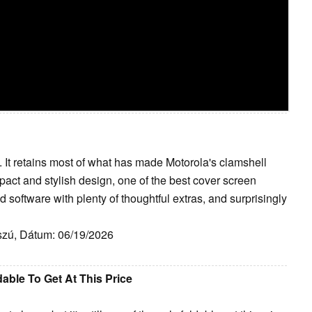
. It retains most of what has made Motorola's clamshell
pact and stylish design, one of the best cover screen
 software with plenty of thoughtful extras, and surprisingly
szú, Dátum: 06/19/2026
able To Get At This Price