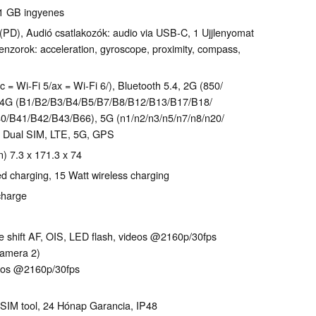
01 GB ingyenes
PD), Audió csatlakozók: audio via USB-C, 1 Ujjlenyomat
nzorok: acceleration, gyroscope, proximity, compass,
c = Wi-Fi 5/ax = Wi-Fi 6/), Bluetooth 5.4, 2G (850/​
4G (B1/​B2/​B3/​B4/​B5/​B7/​B8/​B12/​B13/​B17/​B18/​
​B41/​B42/​B43/​B66), 5G (n1/​n2/​n3/​n5/​n7/​n8/​n20/​
78), Dual SIM, LTE, 5G, GPS
 7.3 x 171.3 x 74
d charging, 15 Watt wireless charging
kcharge
e shift AF, OIS, LED flash, videos @2160p/​30fps
camera 2)
eos @2160p/​30fps
 SIM tool, 24 Hónap Garancia, IP48