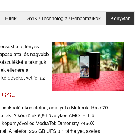
Hírek
GYIK / Technológia / Benchmarkok
Könyvtár
zecsukható, fényes
apcsolattal és nagyobb
készülékként tekintjük
sek ellenére a
kérdéseket vet fel az
🇺🇸
...
csukható okostelefon, amelyet a Motorola Razr 70
onáltak. A készülék 6,9 hüvelykes AMOLED fő
ED képernyővel és MediaTek Dimensity 7450X
al. A telefon 256 GB UFS 3.1 tárhelyet, széles