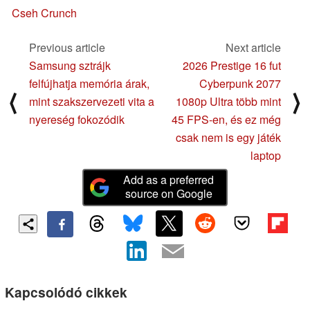
Cseh Crunch
Previous article
Next article
Samsung sztrájk
2026 Prestige 16 fut
felfújhatja memória árak,
Cyberpunk 2077
⟨
⟩
mint szakszervezeti vita a
1080p Ultra több mint
nyereség fokozódik
45 FPS-en, és ez még
csak nem is egy játék
laptop
Add as a preferred
source on Google
Kapcsolódó cikkek