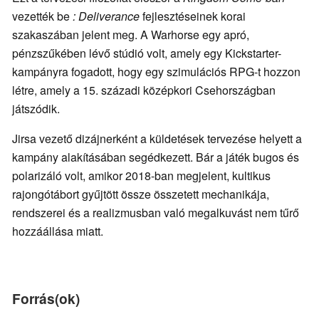
vezették be
:
Deliverance
fejlesztéseinek korai
szakaszában jelent meg. A Warhorse egy apró,
pénzszűkében lévő stúdió volt, amely egy Kickstarter-
kampányra fogadott, hogy egy szimulációs RPG-t hozzon
létre, amely a 15. századi középkori Csehországban
játszódik.
Jirsa vezető dizájnerként a küldetések tervezése helyett a
kampány alakításában segédkezett. Bár a játék bugos és
polarizáló volt, amikor 2018-ban megjelent, kultikus
rajongótábort gyűjtött össze összetett mechanikája,
rendszerei és a realizmusban való megalkuvást nem tűrő
hozzáállása miatt.
Forrás(ok)