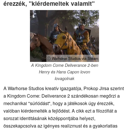
érezzék, "kiérdemeltek valamit"
ⓘ Warhorse Studios via Steam
A Kingdom Come Deliverance 2-ben
Henry és Hans Capon lovon
lovagolnak
A Warhorse Studios kreatív igazgatója, Prokop Jirsa szerint
a Kingdom Come: Deliverance 2 szándékosan megőrzi a
mechanikai "súrlódást", hogy a játékosok úgy érezzék,
valóban kiérdemelték a fejlődést. A cikk ezt a filozófiát a
sorozat identitásának középpontjába helyezi,
összekapcsolva az igényes realizmust és a gyakorlatias