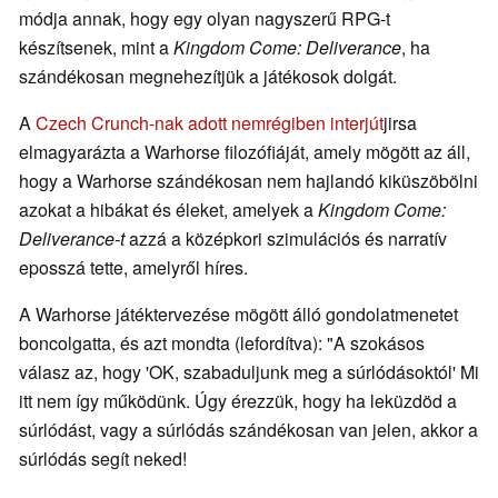
módja annak, hogy egy olyan nagyszerű RPG-t
készítsenek, mint a
Kingdom Come: Deliverance
, ha
szándékosan megnehezítjük a játékosok dolgát.
A
Czech Crunch-nak adott nemrégiben interjút
jirsa
elmagyarázta a Warhorse filozófiáját, amely mögött az áll,
hogy a Warhorse szándékosan nem hajlandó kiküszöbölni
azokat a hibákat és éleket, amelyek a
Kingdom Come:
Deliverance-t
azzá a középkori szimulációs és narratív
eposszá tette, amelyről híres.
A Warhorse játéktervezése mögött álló gondolatmenetet
boncolgatta, és azt mondta (lefordítva): "A szokásos
válasz az, hogy 'OK, szabaduljunk meg a súrlódásoktól' Mi
itt nem így működünk. Úgy érezzük, hogy ha leküzdöd a
súrlódást, vagy a súrlódás szándékosan van jelen, akkor a
súrlódás segít neked!