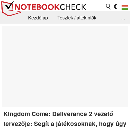
Kezdőlap
Tesztek / áttekintők
...
Hírek
GYIK / Technológia / Benchmarkok
Könyvtár
Kapcsolat
Kingdom Come: Deliverance 2 vezető
tervezője: Segít a játékosoknak, hogy úgy