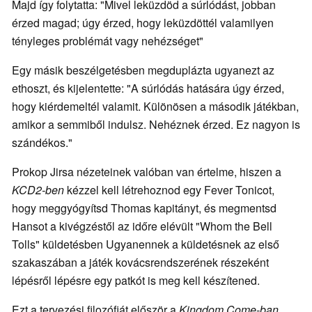
Majd így folytatta: "Mivel leküzdöd a súrlódást, jobban
érzed magad; úgy érzed, hogy leküzdöttél valamilyen
tényleges problémát vagy nehézséget"
Egy másik beszélgetésben megduplázta ugyanezt az
ethoszt, és kijelentette: "A súrlódás hatására úgy érzed,
hogy kiérdemeltél valamit. Különösen a második játékban,
amikor a semmiből indulsz. Nehéznek érzed. Ez nagyon is
szándékos."
Prokop Jirsa nézeteinek valóban van értelme, hiszen a
KCD2-ben
kézzel kell létrehoznod egy Fever Tonicot,
hogy meggyógyítsd Thomas kapitányt, és megmentsd
Hansot a kivégzéstől az időre elévült "Whom the Bell
Tolls" küldetésben Ugyanennek a küldetésnek az első
szakaszában a játék kovácsrendszerének részeként
lépésről lépésre egy patkót is meg kell készítened.
Ezt a tervezési filozófiát először a
Kingdom Come-ban