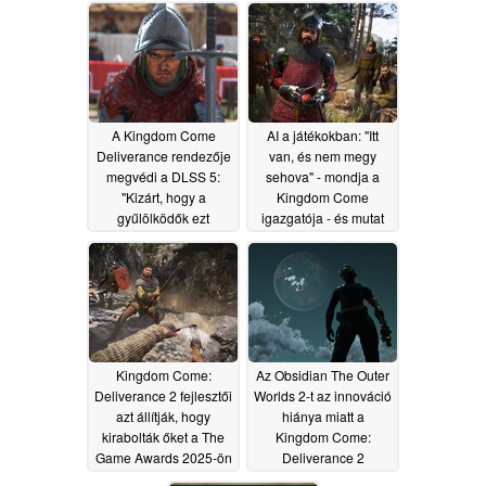
05/02/2026
őt mesterséges
intelligenciára: "Azt
mondták, hogy a
szerepem már elavult"
03/31/2026
A Kingdom Come
AI a játékokban: "Itt
Deliverance rendezője
van, és nem megy
megvédi a DLSS 5:
sehova" - mondja a
"Kizárt, hogy a
Kingdom Come
gyűlölködők ezt
igazgatója - és mutat
megállítsák"
egy példát
03/27/2026
02/06/2026
Kingdom Come:
Az Obsidian The Outer
Deliverance 2 fejlesztői
Worlds 2-t az innováció
azt állítják, hogy
hiánya miatt a
kirabolták őket a The
Kingdom Come:
Game Awards 2025-ön
Deliverance 2
rendezője
12/12/2025
11/08/2025