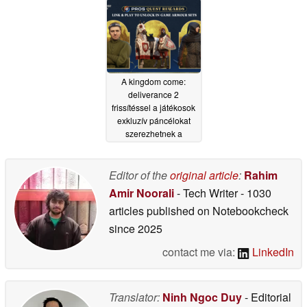
A kingdom come:
deliverance 2
frissítéssel a játékosok
exkluzív páncélokat
szerezhetnek a
játékban
03/20/2025
Editor of the
original article
:
Rahim
Amir Noorali
- Tech Writer
- 1030
articles published on Notebookcheck
since 2025
contact me via:
LinkedIn
Translator:
Ninh Ngoc Duy
- Editorial