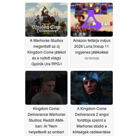
A Warhorse Studios
Amazon feltárja május
megerősíti az új
2026 Luna lineup 11
Kingdom Come játékot
ingyenes játékokkal
és a nyitott világú
05/09/2026
Gyűrűk Ura RPG-t
05/21/2026
Kingdom Come:
A Kingdom Come
Deliverance Warhorse
Deliverance 2 angol
Studios: Reddit AMA-
fordítója szerint a
ban: AI "Nem
Warhorse stúdió a
helyettesíti az emberi
költségek csökkentése
munkát"
érdekében lecserélte