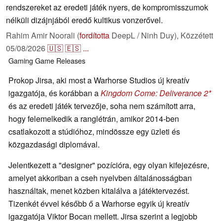
rendszereket az eredeti játék nyers, de kompromisszumok
nélküli dizájnjából eredő kultikus vonzerővel.
Rahim Amir Noorali (
fordította
DeepL / Ninh Duy),
Közzétett
05/08/2026
🇺🇸
🇪🇸
...
Gaming
Game Releases
Prokop Jirsa, aki most a Warhorse Studios új kreatív
igazgatója, és korábban a
Kingdom Come: Deliverance 2
és az eredeti játék tervezője, soha nem számított arra,
hogy felemelkedik a ranglétrán, amikor 2014-ben
csatlakozott a stúdióhoz, mindössze egy üzleti és
közgazdasági diplomával.
Jelentkezett a "designer" pozícióra, egy olyan kifejezésre,
amelyet akkoriban a cseh nyelvben általánosságban
használtak, menet közben kitalálva a játéktervezést.
Tizenkét évvel később ő a Warhorse egyik új kreatív
igazgatója Viktor Bocan mellett. Jirsa szerint a legjobb