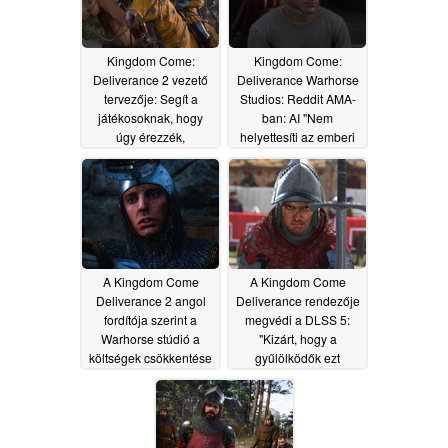
Kingdom Come:
Kingdom Come:
Deliverance 2 vezető
Deliverance Warhorse
tervezője: Segít a
Studios: Reddit AMA-
játékosoknak, hogy
ban: AI "Nem
úgy érezzék,
helyettesíti az emberi
"kiérdemeltek valamit"
munkát"
05/02/2026
05/08/2026
A Kingdom Come
A Kingdom Come
Deliverance 2 angol
Deliverance rendezője
fordítója szerint a
megvédi a DLSS 5:
Warhorse stúdió a
"Kizárt, hogy a
költségek csökkentése
gyűlölködők ezt
érdekében lecserélte
megállítsák"
03/27/2026
őt mesterséges
intelligenciára: "Azt
mondták, hogy a