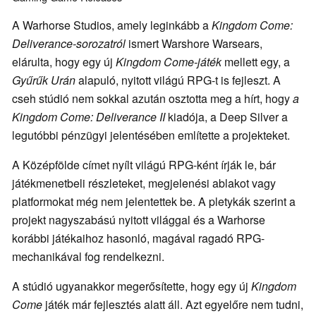
A Warhorse Studios, amely leginkább a
Kingdom Come:
Deliverance-sorozatról
ismert Warshore Warsears,
elárulta, hogy egy új
Kingdom Come-játék
mellett egy, a
Gyűrűk Urán
alapuló, nyitott világú RPG-t is fejleszt. A
cseh stúdió nem sokkal azután osztotta meg a hírt, hogy
a
Kingdom Come: Deliverance II
kiadója, a Deep Silver a
legutóbbi pénzügyi jelentésében említette a projekteket.
A Középfölde címet nyílt világú RPG-ként írják le, bár
játékmenetbeli részleteket, megjelenési ablakot vagy
platformokat még nem jelentettek be. A pletykák szerint a
projekt nagyszabású nyitott világgal és a Warhorse
korábbi játékaihoz hasonló, magával ragadó RPG-
mechanikával fog rendelkezni.
A stúdió ugyanakkor megerősítette, hogy egy új
Kingdom
Come
játék már fejlesztés alatt áll. Azt egyelőre nem tudni,