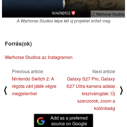
ⓘ Warhorse Studios
A Warhorse Studios képe két új projektet erősít meg
Forrás(ok)
Warhorse Studios az Instagramon
Previous article
Next article
Nintendo Switch 2: A
Galaxy S27 Pro, Galaxy
régóta várt játék végre
S27 Ultra kamera adatai
⟨
⟩
megjelenhet
kiszivárogtak: Új
szenzorok, zoom a
különbség
Add as a preferred
source on Google