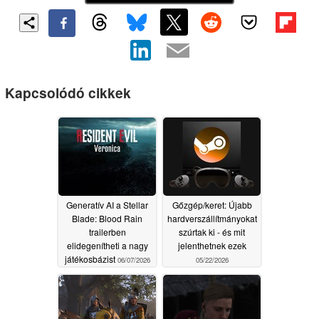
Kapcsolódó cikkek
Generatív AI a Stellar
Gőzgép/keret: Újabb
Blade: Blood Rain
hardverszállítmányokat
trailerben
szúrtak ki - és mit
elidegenítheti a nagy
jelenthetnek ezek
játékosbázist
06/07/2026
05/22/2026