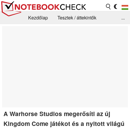
Kezdőlap
Tesztek / áttekintők
...
Hírek
GYIK / Technológia / Benchmarkok
Könyvtár
Kapcsolat
A Warhorse Studios megerősíti az új
Kingdom Come játékot és a nyitott világú