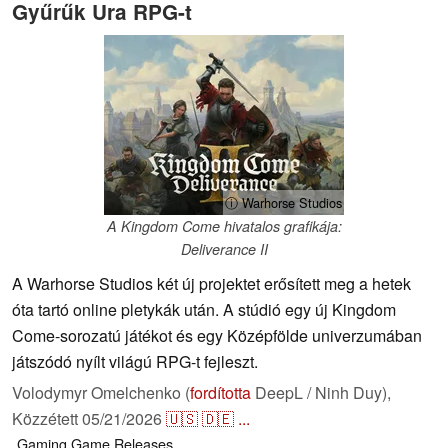
Gyűrűk Ura RPG-t
ⓘ Warhorse Studios
A Kingdom Come hivatalos grafikája:
Deliverance II
A Warhorse Studios két új projektet erősített meg a hetek
óta tartó online pletykák után. A stúdió egy új Kingdom
Come-sorozatú játékot és egy Középfölde univerzumában
játszódó nyílt világú RPG-t fejleszt.
Volodymyr Omelchenko (
fordította
DeepL / Ninh Duy),
Közzétett
05/21/2026
🇺🇸
🇩🇪
...
Gaming
Game Releases