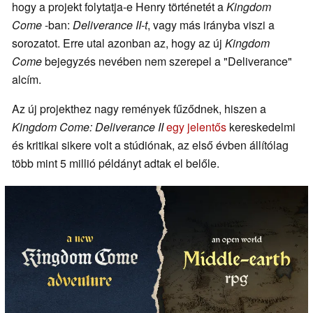
hogy a projekt folytatja-e Henry történetét a
Kingdom
Come
-ban:
Deliverance II-t
, vagy más irányba viszi a
sorozatot. Erre utal azonban az, hogy az új
Kingdom
Come
bejegyzés nevében nem szerepel a "Deliverance"
alcím.
Az új projekthez nagy remények fűződnek, hiszen a
Kingdom Come: Deliverance II
egy jelentős
kereskedelmi
és kritikai sikere volt a stúdiónak, az első évben állítólag
több mint 5 millió példányt adtak el belőle.