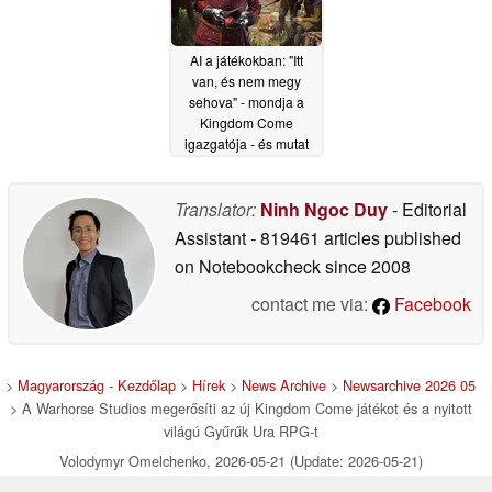
szerepem már elavult"
03/31/2026
AI a játékokban: "Itt
van, és nem megy
sehova" - mondja a
Kingdom Come
igazgatója - és mutat
egy példát
02/06/2026
Translator:
Ninh Ngoc Duy
- Editorial
Assistant
- 819461 articles published
on Notebookcheck
since 2008
contact me via:
Facebook
>
Magyarország - Kezdőlap
>
Hírek
>
News Archive
>
Newsarchive 2026 05
> A Warhorse Studios megerősíti az új Kingdom Come játékot és a nyitott
világú Gyűrűk Ura RPG-t
Volodymyr Omelchenko, 2026-05-21 (Update: 2026-05-21)