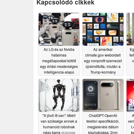
Kapcsolódó cikkek
Az LG és az Nvidia
Az amerikai
Eg
hatalmas
climate.gov weboldalt
fe
megállapodást kötött
egy nonprofit szervezet
egy óriási mesterséges
újraindította, miután a
intelligencia-alapú
Trump-kormány
robotgyár felépítéséről
leállította a működését
07/08/2026
06/24/2026
"A jövő itt van": Miért
ChatGPT-OpenAI
A
van szüksége ennek a
telefon specifikációi,
ver
humanoid robotnak
megjelenési dátum
L
négy karra
kiszivárgása: 2nm
k
05/23/2026