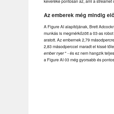
keveréke pontosan az, ami a streamet 
Az emberek még mindig elő
A Figure AI alapítójának, Brett Adcock
munkás is megmérkőzött a 03-as robot 
aratott. Az embernek 2,79 másodpercr
2,83 másodperccel maradt el kissé től
ember nyer
" - és ez nem hangzik telje
a Figure AI 03 még gyorsabb és ponto