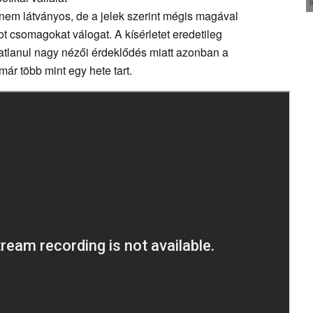
em látványos, de a jelek szerint mégis magával
 csomagokat válogat. A kísérletet eredetileg
ratlanul nagy nézői érdeklődés miatt azonban a
ár több mint egy hete tart.