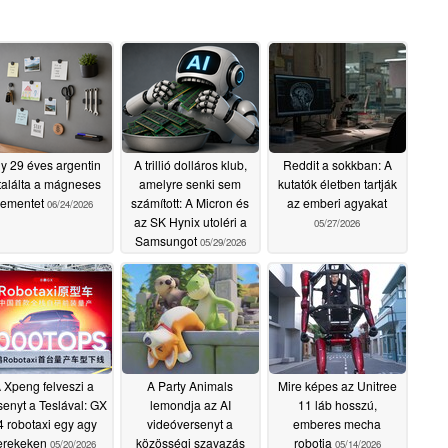
y 29 éves argentin
A trillió dolláros klub,
Reddit a sokkban: A
ltalálta a mágneses
amelyre senki sem
kutatók életben tartják
cementet
számított: A Micron és
az emberi agyakat
06/24/2026
az SK Hynix utoléri a
05/27/2026
Samsungot
05/29/2026
 Xpeng felveszi a
A Party Animals
Mire képes az Unitree
senyt a Teslával: GX
lemondja az AI
11 láb hosszú,
4 robotaxi egy agy
videóversenyt a
emberes mecha
erekeken
közösségi szavazás
robotja
05/20/2026
05/14/2026