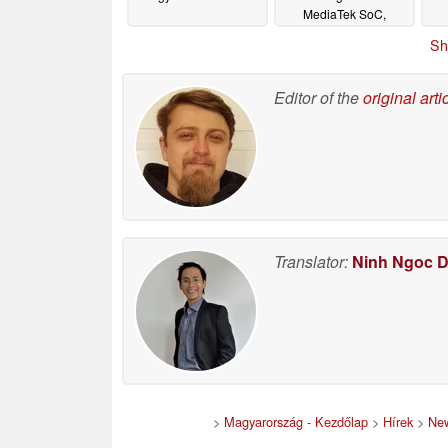
MediaTek SoC,
LPDDR6 RAM, UFS
Sh
5.0 tárhely, stb
05/20/2026
Editor of the
original arti
Translator:
Ninh Ngoc 
>
Magyarország - Kezdőlap
>
Hírek
>
New