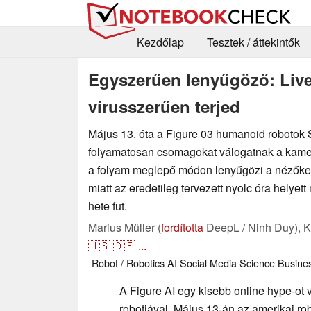
Kezdőlap
Tesztek / áttekintők
Egyszerűen lenyűgöző: Liv
vírusszerűen terjed
Május 13. óta a Figure 03 humanoid robotok
folyamatosan csomagokat válogatnak a kamerák
a folyam meglepő módon lenyűgözi a nézőket
miatt az eredetileg tervezett nyolc óra helyet
hete fut.
Marius Müller (
fordította
DeepL / Ninh Duy),
K
🇺🇸
🇩🇪
...
Robot / Robotics
AI
Social Media
Science
Busine
A Figure AI egy kisebb online hype-ot vá
robotjával. Május 13-án az amerikai robo