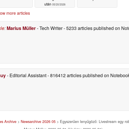
után
05/20/2026
ow more articles
cle
:
Marius Müller
- Tech Writer
- 5233 articles published on N
Duy
- Editorial Assistant
- 816412 articles published on Notebo
s Archive
>
Newsarchive 2026 05
> Egyszerűen lenyűgöző: Livestream egy rob