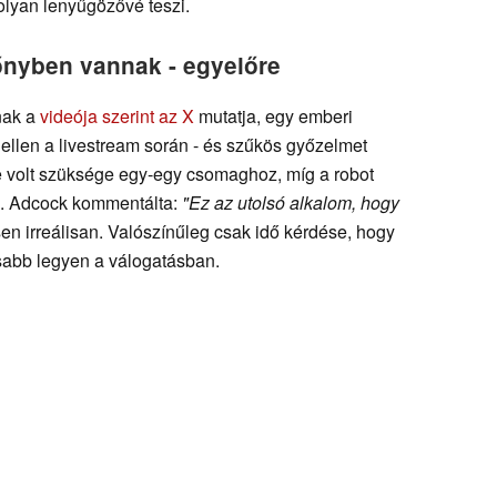
olyan lenyűgözővé teszi.
nyben vannak - egyelőre
nak a
videója szerint az X
mutatja, egy emberi
ellen a livestream során - és szűkös győzelmet
e volt szüksége egy-egy csomaghoz, míg a robot
e. Adcock kommentálta:
"Ez az utolsó alkalom, hogy
sen irreálisan. Valószínűleg csak idő kérdése, hogy
sabb legyen a válogatásban.