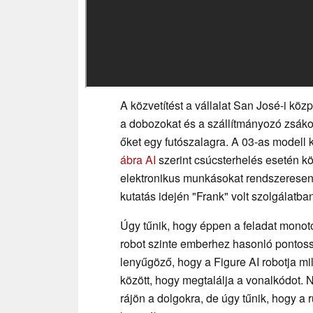
A közvetítést a vállalat San José-i köz
a dobozokat és a szállítmányozó zsákok
őket egy futószalagra. A 03-as modell k
ábra AI
szerint csúcsterhelés esetén kö
elektronikus munkásokat rendszeresen c
kutatás idején "Frank" volt szolgálatban
Úgy tűnik, hogy éppen a feladat monoto
robot szinte emberhez hasonló pontos
lenyűgöző, hogy a Figure AI robotja mi
között, hogy megtalálja a vonalkódot. 
rájön a dolgokra, de úgy tűnik, hogy a 