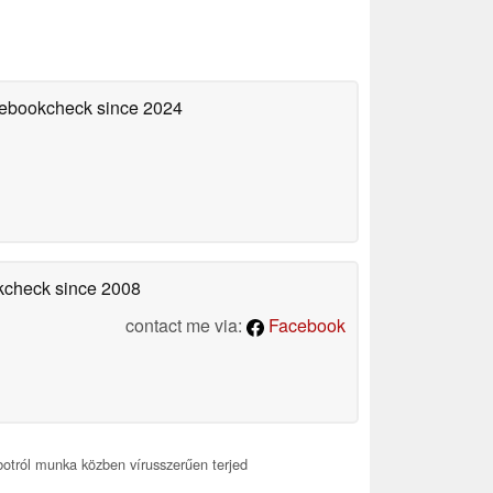
otebookcheck
since 2024
okcheck
since 2008
contact me via:
Facebook
otról munka közben vírusszerűen terjed