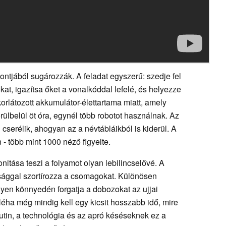
pontjából sugározzák. A feladat egyszerű: szedje fel
at, igazítsa őket a vonalkóddal lefelé, és helyezze
orlátozott akkumulátor-élettartama miatt, amely
rülbelül öt óra, egynél több robotot használnak. Az
serélik, ahogyan az a névtábláikból is kiderül. A
 - több mint 1000 néző figyelte.
nitása teszi a folyamot olyan lebilincselővé. A
sággal szortírozza a csomagokat. Különösen
lyen könnyedén forgatja a dobozokat az ujjai
Néha még mindig kell egy kicsit hosszabb idő, mire
rutin, a technológia és az apró késéseknek ez a