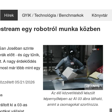
Hírek
GYIK / Technológia / Benchmarkok
Könyvtár
estream egy robotról munka közben
 San Joséban szinte
 előtt - és úgy tűnik,
. A nagy érdeklődés
t most már több mint egy
özzétett
05/21/2026
ⓘ Figure AI
Az élő közvetítésből készült
ss
képernyőképen az AI 03 ábra látható,
ltott ki a 03-as
amint a csomagokat szortírozza.
tikai vállalat