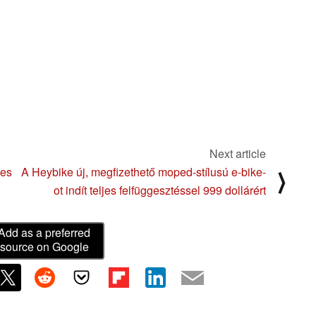
Next article
kes
A Heybike új, megfizethető moped-stílusú e-bike-
⟩
ot indít teljes felfüggesztéssel 999 dollárért
Add as a preferred
source on Google