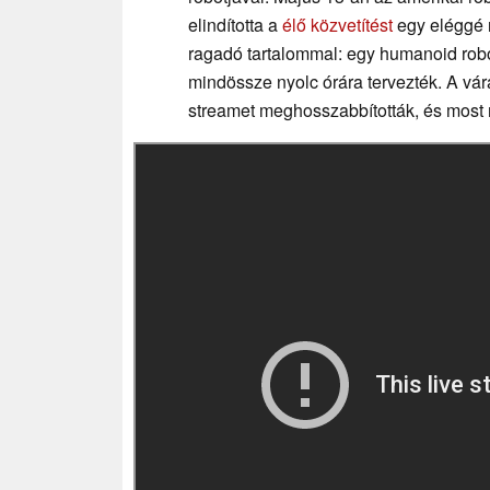
elindította a
élő közvetítést
egy eléggé n
ragadó tartalommal: egy humanoid robot
mindössze nyolc órára tervezték. A vá
streamet meghosszabbították, és most m