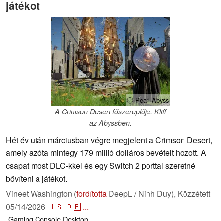
játékot
ⓘ Pearl Abyss
A Crimson Desert főszereplője, Kliff
az Abyssben.
Hét év után márciusban végre megjelent a Crimson Desert,
amely azóta mintegy 179 millió dolláros bevételt hozott. A
csapat most DLC-kkel és egy Switch 2 porttal szeretné
bővíteni a játékot.
Vineet Washington (
fordította
DeepL / Ninh Duy),
Közzétett
05/14/2026
🇺🇸
🇩🇪
...
Gaming
Console
Desktop