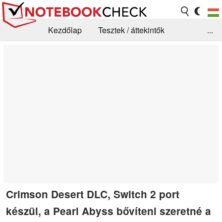
Kezdőlap
Tesztek / áttekintők
...
Hírek
GYIK / Technológia / Benchmarkok
Könyvtár
Kapcsolat
Crimson Desert DLC, Switch 2 port
készül, a Pearl Abyss bővíteni szeretné a