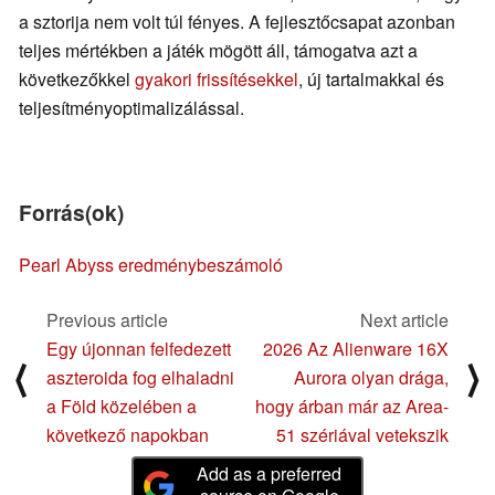
a sztorija nem volt túl fényes. A fejlesztőcsapat azonban
teljes mértékben a játék mögött áll, támogatva azt a
következőkkel
gyakori frissítésekkel
, új tartalmakkal és
teljesítményoptimalizálással.
Forrás(ok)
Pearl Abyss eredménybeszámoló
Previous article
Next article
Egy újonnan felfedezett
2026 Az Alienware 16X
⟨
⟩
aszteroida fog elhaladni
Aurora olyan drága,
a Föld közelében a
hogy árban már az Area-
következő napokban
51 szériával vetekszik
Add as a preferred