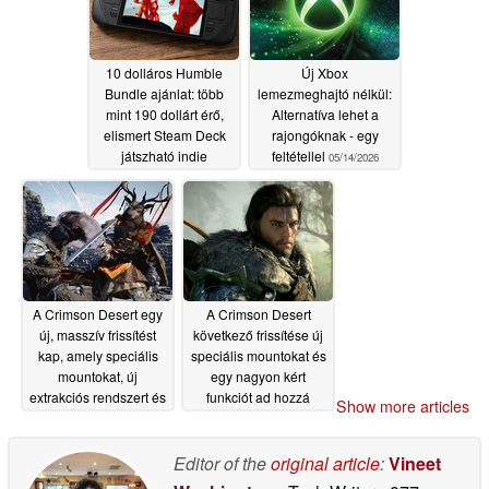
10 dolláros Humble
Új Xbox
Bundle ajánlat: több
lemezmeghajtó nélkül:
mint 190 dollárt érő,
Alternatíva lehet a
elismert Steam Deck
rajongóknak - egy
játszható indie
feltétellel
05/14/2026
slágereket kínál a
kiskereskedelemben
05/14/2026
A Crimson Desert egy
A Crimson Desert
új, masszív frissítést
következő frissítése új
kap, amely speciális
speciális mountokat és
mountokat, új
egy nagyon kért
extrakciós rendszert és
funkciót ad hozzá
Show more articles
még sok mást is
05/09/2026
tartalmaz
05/12/2026
Editor of the
original article
:
Vineet