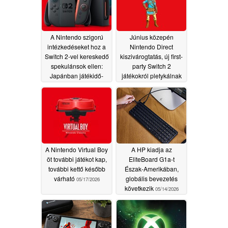
A Nintendo szigorú
Június közepén
intézkedéseket hoz a
Nintendo Direct
Switch 2-vel kereskedő
kiszivárogtatás, új first-
spekulánsok ellen:
party Switch 2
Japánban játékidő-
játékokról pletykálnak
követelményeket vezet
05/20/2026
be
06/14/2026
A Nintendo Virtual Boy
A HP kiadja az
öt további játékot kap,
EliteBoard G1a-t
további kettő később
Észak-Amerikában,
várható
globális bevezetés
05/17/2026
következik
05/14/2026