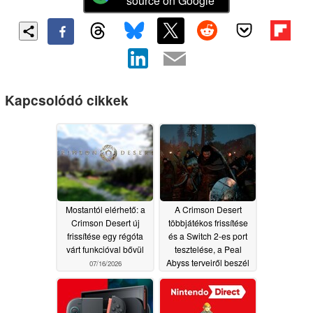
source on Google
Kapcsolódó cikkek
Mostantól elérhető: a
A Crimson Desert
Crimson Desert új
többjátékos frissítése
frissítése egy régóta
és a Switch 2-es port
várt funkcióval bővül
tesztelése, a Peal
Abyss terveiről beszél
07/16/2026
07/09/2026