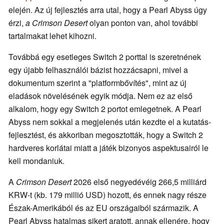
elején. Az új fejlesztés arra utal, hogy a Pearl Abyss úgy
érzi,
a Crimson Desert
olyan ponton van, ahol további
tartalmakat lehet kihozni.
Továbbá egy esetleges Switch 2 porttal is szeretnének
egy újabb felhasználói bázist hozzácsapni, mivel a
dokumentum szerint a "platformbővítés", mint az új
eladások növelésének egyik módja. Nem ez az első
alkalom, hogy egy Switch 2 portot emlegetnek. A Pearl
Abyss nem sokkal a megjelenés után kezdte el a kutatás-
fejlesztést, és akkoriban megosztották, hogy a Switch 2
hardveres korlátai miatt a játék bizonyos aspektusairól le
kell mondaniuk.
A
Crimson Desert
2026 első negyedévéig 266,5 milliárd
KRW-t (kb. 179 millió USD) hozott, és ennek nagy része
Észak-Amerikából és az EU országaiból származik. A
Pearl Abyss hatalmas sikert aratott, annak ellenére, hogy