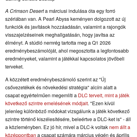
A Crimson Desert
a márciusi indulása óta egy forró
szériában van. A Pearl Abyss keményen dolgozott az új
funkciók és javítások hozzáadásán, valamint a rajongók
visszajelzéseinek meghallgatásán, hogy javítsa az
élményt. A stúdió nemrég tartotta meg a Q1 2026
eredménybeszámolóját, ahol megosztotta a legfontosabb
eredményeket, valamint a játékkal kapcsolatos jövőbeli
terveket.
A közzétett eredménybeszámoló szerint az "Új
csővezetékek és növekedési stratégia" alcím alatt a
csapat egyértelműen megemlíti a
DLC terveit, mint a játék
következő szintre emelésének módjait
. "Ezen kívül
jelenleg különböző módokat vizsgálunk a játék következő
szintre történő kiszélesítésére, beleértve a DLC-ket is" - áll
a közleményben. Ez jó hír, mivel a DLC-k voltak
nem állt a
középpontban
a csapat számára március végén és április