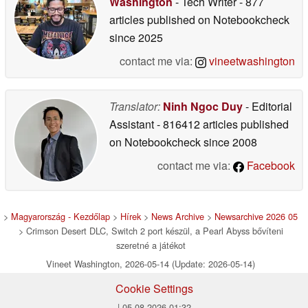
Washington
- Tech Writer
- 877
articles published on Notebookcheck
since 2025
contact me via:
vineetwashington
Translator:
Ninh Ngoc Duy
- Editorial
Assistant
- 816412 articles published
on Notebookcheck
since 2008
contact me via:
Facebook
>
Magyarország - Kezdőlap
>
Hírek
>
News Archive
>
Newsarchive 2026 05
> Crimson Desert DLC, Switch 2 port készül, a Pearl Abyss bővíteni
szeretné a játékot
Vineet Washington, 2026-05-14 (Update: 2026-05-14)
Cookie Settings
| 05.08.2026 01:32