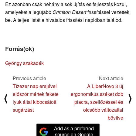
Ez azonban csak néhány a sok újítás és fejlesztés közül,
amelyeket a legújabb
Crimson Desert
frissítéssel vezettek
be. A teljes listát a hivatalos frissítési naplóban találod.
Forrás(ok)
Gyöngy szakadék
Previous article
Next article
Tízezer nap erejével
A LiberNovo 3 új
először mértek fekete
ergonomikus széket dob
⟨
⟩
lyuk által kibocsátott
piacra, szellőzéssel és
sugárzást
olcsóbb változattal
bővítve
Add as a preferred
source on Google