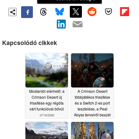
Kapcsolódó cikkek
Mostantól elérhető: a
A Crimson Desert
Crimson Desert új
többjátékos frissítése
frissítése egy régóta
és a Switch 2-es port
várt funkcióval bővül
tesztelése, a Peal
Abyss terveiről beszél
07/16/2026
07/09/2026