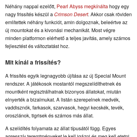
Néhány nappal ezelőtt,
Pearl Abyss megkínálta
hogy egy
nagy frissítés készül a
Crimson Desert
. Akkor csak röviden
említettek néhány funkciót, amin dolgoznak, beleértve az
új mountokat és a kivonási mechanikát. Most végre
minden platformon elérhető a teljes javítás, amely számos
fejlesztést és változtatást hoz.
Mit kínál a frissítés?
A frissítés egyik legnagyobb újítása az új Special Mount
rendszer. A játékosok mostantól megszelídíthetnek és
mountként regisztrálhatnak bizonyos állatokat, miután
elnyerték a bizalmukat. A listán szerepelnek medvék,
vaddisznók, farkasok, szarvasok, hegyi kecskék, tevék,
oroszlánok, tigrisek és számos más állat.
A szelídítés folyamata az állat típusától függ. Egyes
agresszív teremtményeket le kell igázni és meg kell etetni,