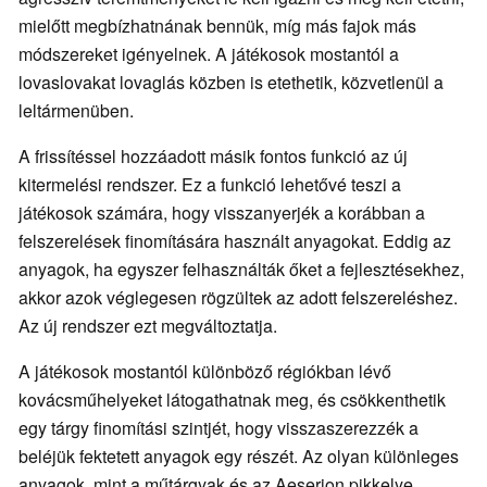
mielőtt megbízhatnának bennük, míg más fajok más
módszereket igényelnek. A játékosok mostantól a
lovaslovakat lovaglás közben is etethetik, közvetlenül a
leltármenüben.
A frissítéssel hozzáadott másik fontos funkció az új
kitermelési rendszer. Ez a funkció lehetővé teszi a
játékosok számára, hogy visszanyerjék a korábban a
felszerelések finomítására használt anyagokat. Eddig az
anyagok, ha egyszer felhasználták őket a fejlesztésekhez,
akkor azok véglegesen rögzültek az adott felszereléshez.
Az új rendszer ezt megváltoztatja.
A játékosok mostantól különböző régiókban lévő
kovácsműhelyeket látogathatnak meg, és csökkenthetik
egy tárgy finomítási szintjét, hogy visszaszerezzék a
beléjük fektetett anyagok egy részét. Az olyan különleges
anyagok, mint a műtárgyak és az Aeserion pikkelye