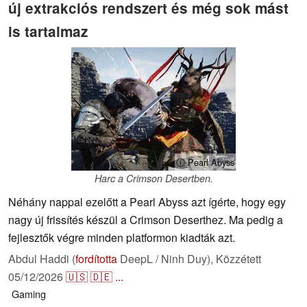
új extrakciós rendszert és még sok mást
is tartalmaz
ⓘ Pearl Abyss
Harc a Crimson Desertben.
Néhány nappal ezelőtt a Pearl Abyss azt ígérte, hogy egy
nagy új frissítés készül a Crimson Deserthez. Ma pedig a
fejlesztők végre minden platformon kiadták azt.
Abdul Haddi (
fordította
DeepL / Ninh Duy),
Közzétett
05/12/2026
🇺🇸
🇩🇪
...
Gaming