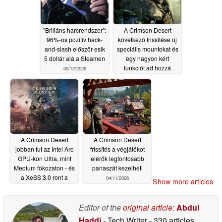
"Briliáns harcrendszer":
A Crimson Desert
96%-os pozitív hack-
következő frissítése új
and-slash először esik
speciális mountokat és
5 dollár alá a Steamen
egy nagyon kért
funkciót ad hozzá
05/12/2026
05/09/2026
A Crimson Desert
A Crimson Desert
jobban fut az Intel Arc
frissítés a végjátékot
GPU-kon Ultra, mint
elérők legfontosabb
Medium fokozaton - és
panaszát kezelheti
a XeSS 3.0 ront a
04/11/2026
Show more articles
helyzeten
04/13/2026
Editor of the
original article
:
Abdul
Haddi
- Tech Writer
- 330 articles