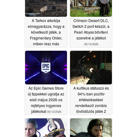
A Tarkov alkotója
Crimson Desert DLC,
elmagyarázza, hogy a
Switch 2 port készül, a
következő játék, a
Pearl Abyss bővíteni
Fragmentary Order,
szeretné a játékot
miben lesz más
05/14/2026
06/10/2026
Az Epic Games Store
A kultikus státuszú és
új tippekkel ugratja az
94%-ban pozitív
első május 2026-os
értékelésekkel
rejtélyes ingyenes
rendelkező zombis
játékokat
lövöldözős játék 2
05/12/2026
dollár alá esik a
Steamen
05/12/2026