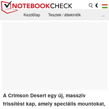
Kezdőlap
Tesztek / áttekintők
...
Hírek
GYIK / Technológia / Benchmarkok
Könyvtár
Kapcsolat
A Crimson Desert egy új, masszív
frissítést kap, amely speciális mountokat,