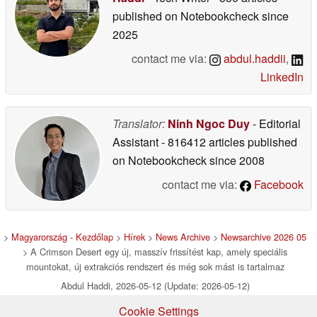
published on Notebookcheck
since
2025
contact me via:
abdul.haddii
,
LinkedIn
Translator:
Ninh Ngoc Duy
- Editorial
Assistant
- 816412 articles published
on Notebookcheck
since 2008
contact me via:
Facebook
>
Magyarország - Kezdőlap
>
Hírek
>
News Archive
>
Newsarchive 2026 05
> A Crimson Desert egy új, masszív frissítést kap, amely speciális
mountokat, új extrakciós rendszert és még sok mást is tartalmaz
Abdul Haddi, 2026-05-12 (Update: 2026-05-12)
Cookie Settings