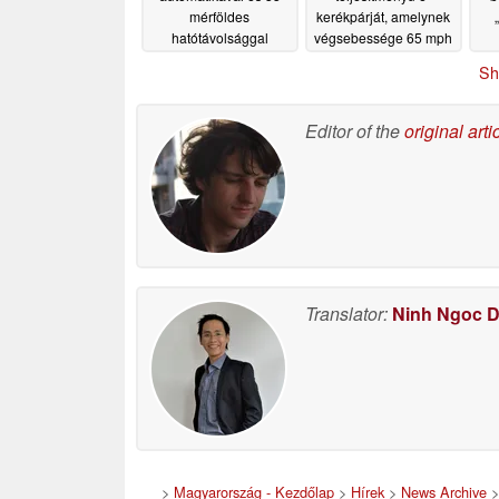
mérföldes
kerékpárját, amelynek
hatótávolsággal
végsebessége 65 mph
rendelkező ingázói e-
r
07/09/2026
Sh
kerékpárt dob piacra
t
07/15/2026
Editor of the
original arti
Translator:
Ninh Ngoc 
>
Magyarország - Kezdőlap
>
Hírek
>
News Archive