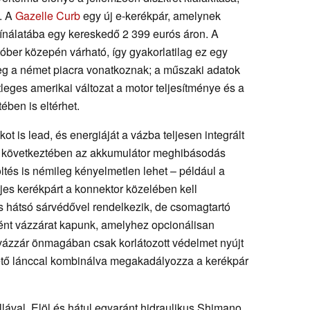
. A
Gazelle Curb
egy új e-kerékpár, amelynek
 kínálatába egy kereskedő 2 399 eurós áron. A
óber közepén várható, így gyakorlatilag ez egy
eg a német piacra vonatkoznak; a műszaki adatok
leges amerikai változat a motor teljesítménye és a
ében is eltérhet.
 is lead, és energiáját a vázba teljesen integrált
k következtében az akkumulátor meghibásodás
ltés is némileg kényelmetlen lehet – például a
ljes kerékpárt a konnektor közelében kell
s hátsó sárvédővel rendelkezik, de csomagtartó
ként vázzárat kapunk, amelyhez opcionálisan
a vázzár önmagában csak korlátozott védelmet nyújt
thető lánccal kombinálva megakadályozza a kerékpár
llával. Elöl és hátul egyaránt hidraulikus Shimano