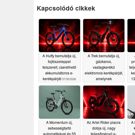
Kapcsolódó cikkek
A Huffy bemutatja új,
A Trek bemutatja új,
fojtószeleppel
gázkaros,
pr
felszerelt, cserélhető
vastagkerékű
tel
akkumulátoros e-
elektromos kerékpárját,
ke
kerékpárját
amelynek
13
07/30/2026
hatótávolsága 70
mérföld
07/27/2026
A Momentum új,
Az Ariel Rider piacra
A 
sebességtartó
dobja új, nagy
automatikával és 55
teljesítményű e-
b