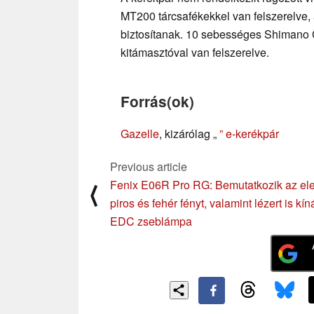
MT200 tárcsafékekkel van felszerelve, 
biztosítanak. 10 sebességes Shimano 
kitámasztóval van felszerelve.
Forrás(ok)
Gazelle
, kizárólag „
” e-kerékpár
Previous article
Fenix E06R Pro RG: Bemutatkozik az el
⟨
piros és fehér fényt, valamint lézert is kín
EDC zseblámpa