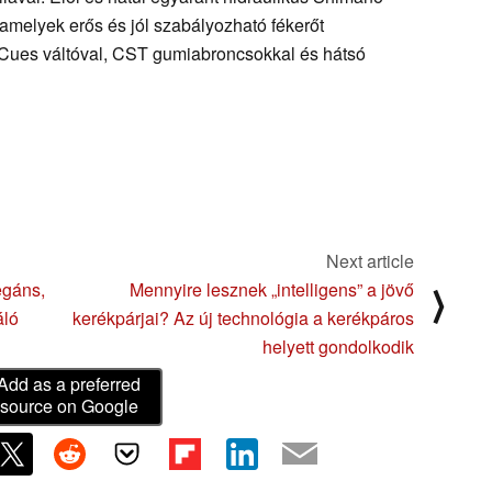
amelyek erős és jól szabályozható fékerőt
Cues váltóval, CST gumiabroncsokkal és hátsó
Next article
egáns,
Mennyire lesznek „intelligens” a jövő
⟩
áló
kerékpárjai? Az új technológia a kerékpáros
helyett gondolkodik
Add as a preferred
source on Google