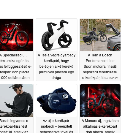
A Specialized új,
A Tesla végre gyárt egy
A Tern a Bosch
émium kategóriás,
kerékpárt, hogy
Performance Line
jes felfüggesztésű e-
belépjen a kétkerekű
Sport motorral frissíti
rékpárt dob piacra
járművek piacára egy
népszerű teherbírású
 000 dolláros áron
drága
e-kerékpárját
07/16/2026
gyermekkerékpárral.
07/25/2026
07/18/2026
Bosch ingyenes e-
Az új e-kerékpár-
A Monarc új, ingázásra
kerékpár-frissítést
motorok – beépített
alkalmas e-kerékpárt
ocsát ki, amely az
sebességváltóval és
dob piacra, amely