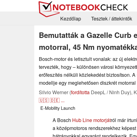
Kezdőlap
Tesztek / áttekintők
Bemutatták a Gazelle Curb 
motorral, 45 Nm nyomatékkal
Bosch-motor és letisztult vonalak: az új elek
tervezték, hogy – különösen városi környezet
erőfeszítés nélküli közlekedést biztosítson. A
modellje egy meglehetősen diszkrét motorral 
Silvio Werner (
fordította
DeepL / Ninh Duy),
K
🇺🇸
🇩🇪
...
E-Mobility
Launch
A Bosch
Hub Line motorját
ról már írtu
a középmotoros rendszerekhez képest 
hátrányokkal egyaránt rendelkezik. Egy