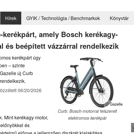
Hírek
GYIK / Technológia / Benchmarkok
Könyvtár
e-kerékpárt, amely Bosch kerékagy-
 és beépített vázzárral rendelkezik
tromos kerékpárt úgy
ben – szinte
 Gazelle új Curb
rendelkezik.
özzétett
06/20/2026
ⓘ Gazelle
Curb: Bosch-motorral felszerelt
nk. Mint kerékagy-motor,
elektromos kerékpár
előnyökkel és
értelmű előnye a jellemzően diszkrét kialakítása,