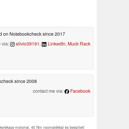
hed on Notebookcheck
since 2017
 via:
silvio39191
,
LinkedIn
,
Muck Rack
okcheck
since 2008
contact me via:
Facebook
kerékagy-motorral, 45 Nm nyomatékkal és beépített