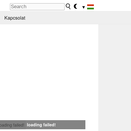
▼
Kapcsolat
loading failed!
loading failed!