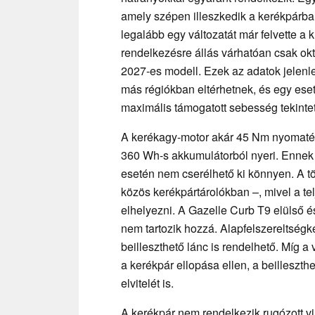
amely szépen illeszkedik a kerékpárba
legalább egy változatát már felvette a
rendelkezésre állás várhatóan csak okt
2027-es modell. Ezek az adatok jelenl
más régiókban eltérhetnek, és egy eset
maximális támogatott sebesség tekintet
A kerékagy-motor akár 45 Nm nyomatékot
360 Wh-s akkumulátorból nyeri. Enne
esetén nem cserélhető ki könnyen. A tö
közös kerékpártárolókban –, mivel a te
elhelyezni. A Gazelle Curb T9 elülső é
nem tartozik hozzá. Alapfelszereltség
beilleszthető lánc is rendelhető. Míg 
a kerékpár ellopása ellen, a beillesz
elvitelét is.
A kerékpár nem rendelkezik rugózott vi