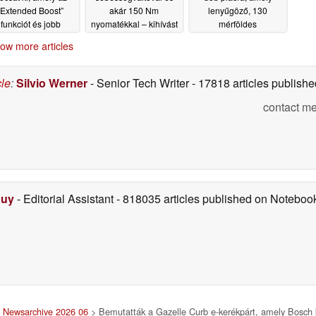
„Extended Boost”
akár 150 Nm
lenyűgöző, 130
funkciót és jobb
nyomatékkal – kihívást
mérföldes
eagálóképességet
jelentenek a Bosch és
hatótávolsággal
ow more articles
artalmaz
az Amflow számára
rendelkezik
07/07/2026
06/25/2026
06/27/2026
cle
:
Silvio Werner
- Senior Tech Writer
- 17818 articles publis
contact me
Duy
- Editorial Assistant
- 818035 articles published on Notebo
>
Newsarchive 2026 06
> Bemutatták a Gazelle Curb e-kerékpárt, amely Bosch 