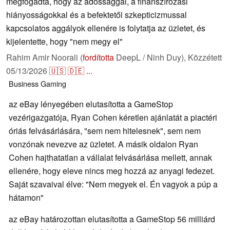
megfogadta, hogy az adóssággal, a finanszírozási
hiányosságokkal és a befektetői szkepticizmussal
kapcsolatos aggályok ellenére is folytatja az üzletet, és
kijelentette, hogy "nem megy el"
Rahim Amir Noorali (
fordította
DeepL / Ninh Duy),
Közzétett
05/13/2026
🇺🇸
🇩🇪
...
Business
Gaming
az eBay lényegében elutasította a GameStop
vezérigazgatója, Ryan Cohen kéretlen ajánlatát a piactéri
óriás felvásárlására, "sem nem hitelesnek", sem nem
vonzónak nevezve az üzletet. A másik oldalon Ryan
Cohen hajthatatlan a vállalat felvásárlása mellett, annak
ellenére, hogy eleve nincs meg hozzá az anyagi fedezet.
Saját szavaival élve: "Nem megyek el. Én vagyok a púp a
hátamon"
az eBay határozottan elutasította a GameStop 56 milliárd