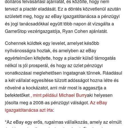
dolláros felvásárlási ajánlatát, és közölte, hogy nem
tervezi a piactér eladását. Ez a döntés közvetlenül azután
született meg, hogy az eBay igazgatótanácsa a pénzügyi
és jogi tanácsadókkal együtt több napon át vizsgálta a
GameStop vezérigazgatója, Ryan Cohen ajánlatát.
Cohennek küldtek egy levelet, amelyet később
nyilvánosságra hoztak, és amelyben az eBay
egyértelműen kifejtette, hogy a piactér külső támogatás
nélkül is jól prosperál, és hogy az üzlet pénzügyi
vonatkozásai meglehetősen ingatagnak tűnnek. Ráadásul
a két vállalat egyesítése túlzott adósságot hozna létre és
növelné a kockázatot, ami már most is aggasztja a
befektetőket
, mint például Michael Burry
aki helyesen
jósolta meg a 2008-as pénzügyi válságot.
Az eBay
igazgatótanácsa azt írta
:
"Az eBay egy erős, rugalmas vállalkozás, amely az elmúlt