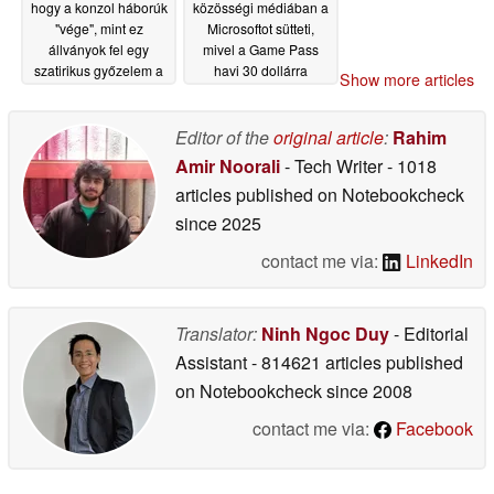
hogy a konzol háborúk
közösségi médiában a
"vége", mint ez
Microsoftot sütteti,
állványok fel egy
mivel a Game Pass
szatirikus győzelem a
havi 30 dollárra
Show more articles
fanboys' költségén
emelkedik
10/03/2025
10/26/2025
Editor of the
original article
:
Rahim
Amir Noorali
- Tech Writer
- 1018
articles published on Notebookcheck
since 2025
contact me via:
LinkedIn
Translator:
Ninh Ngoc Duy
- Editorial
Assistant
- 814621 articles published
on Notebookcheck
since 2008
contact me via:
Facebook