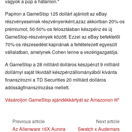
vagyok a púp a hátamon."
Papíron a GameStop 125 dollárt ajánlott az eBay
részvényeseinek részvényenként,azaz akkoriban 20%-os
prémiumot, 50-50%-os felosztásban készpénz és új
GameStop-részvények között. Ezzel az eBay befektetői
70%-os részesedést kapnának a feltételezett egyesült
vállalatban, amelynek Cohen lenne a vezérigazgatója.
A GameStop a 28 milliárd dolláros készpénzt 9 milliárd
dollárnyi saját likvidált készpénzállományából kívánta
finanszírozni a TD Securities 20 milliárd dolláros
adósságfinanszírozása mellett.
Vásároljon GameStop ajándékkártyát az Amazonon itt
Previous article
Next article
Az Alienware 16X Aurora
Swatch x Audemars