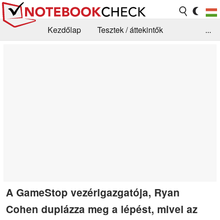
Kezdőlap
Tesztek / áttekintők
...
Hírek
GYIK / Technológia / Benchmarkok
Könyvtár
Kapcsolat
A GameStop vezérigazgatója, Ryan
Cohen duplázza meg a lépést, mivel az