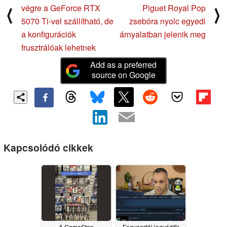
végre a GeForce RTX
Piguet Royal Pop
⟨
⟩
5070 Ti-vel szállítható, de
zsebóra nyolc egyedi
a konfigurációk
árnyalatban jelenik meg
frusztrálóak lehetnek
Add as a preferred
source on Google
Kapcsolódó cikkek
A GameStop
Fogyasztói jogvédők