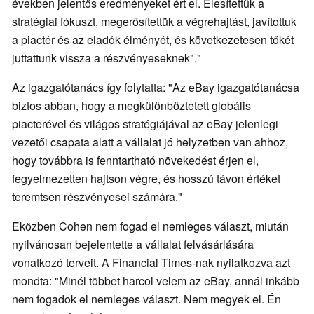
években jelentős eredményeket ért el. Élesítettük a
stratégiai fókuszt, megerősítettük a végrehajtást, javítottuk
a piactér és az eladók élményét, és következetesen tőkét
juttattunk vissza a részvényeseknek"."
Az igazgatótanács így folytatta: "Az eBay igazgatótanácsa
biztos abban, hogy a megkülönböztetett globális
piacterével és világos stratégiájával az eBay jelenlegi
vezetői csapata alatt a vállalat jó helyzetben van ahhoz,
hogy továbbra is fenntartható növekedést érjen el,
fegyelmezetten hajtson végre, és hosszú távon értéket
teremtsen részvényesei számára."
Eközben Cohen nem fogad el nemleges választ, miután
nyilvánosan bejelentette a vállalat felvásárlására
vonatkozó terveit. A Financial Times-nak nyilatkozva azt
mondta: "Minél többet harcol velem az eBay, annál inkább
nem fogadok el nemleges választ. Nem megyek el. Én