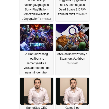
vezérigazgatója: a
az EA-t támadják a
Sony PlayStation-
Dead Space 2 DRM-
lemezek kivezetése
zárlatai miatt
05/14/2026
„lényegtelen”
07/19/2026
A HotS közösség
85%-os kedvezmény a
továbbra is
Steamen: Az űrben
reménykedik a
05/13/2026
visszatérésben - de
nem minden áron
05/13/2026
GameStop CEO
GameStop