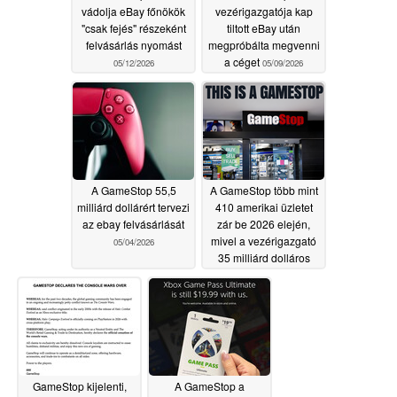
vádolja eBay főnökök
vezérigazgatója kap
"csak fejés" részeként
tiltott eBay után
felvásárlás nyomást
megpróbálta megvenni
a céget
05/12/2026
05/09/2026
A GameStop 55,5
A GameStop több mint
milliárd dollárért tervezi
410 amerikai üzletet
az ebay felvásárlását
zár be 2026 elején,
mivel a vezérigazgató
05/04/2026
35 milliárd dolláros
részvényjuttatása
hatalmas
felháborodást vált ki
01/12/2026
GameStop kijelenti,
A GameStop a