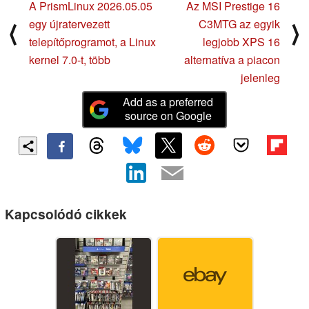
A PrismLinux 2026.05.05
Az MSI Prestige 16
egy újratervezett
C3MTG az egyik
⟨
⟩
telepítőprogramot, a Linux
legjobb XPS 16
kernel 7.0-t, több
alternatíva a piacon
jelenleg
Add as a preferred
source on Google
Kapcsolódó cikkek