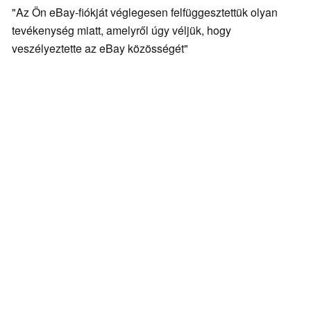
"Az Ön eBay-fiókját véglegesen felfüggesztettük olyan
tevékenység miatt, amelyről úgy véljük, hogy
veszélyeztette az eBay közösségét"