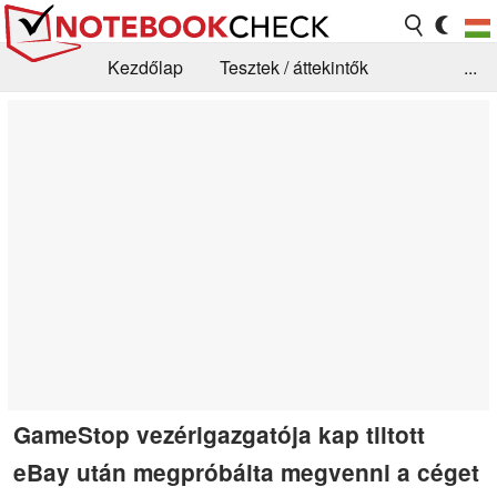
Kezdőlap
Tesztek / áttekintők
...
Hírek
GYIK / Technológia / Benchmarkok
Könyvtár
Kapcsolat
GameStop vezérigazgatója kap tiltott
eBay után megpróbálta megvenni a céget