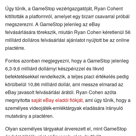
Úgy tűnik, a GameStop vezérigazgatóját, Ryan Cohent
kitiltották a platformról, amelyet egy bizarr csavarral próbál
megszerezni. A GameStop jelenleg az eBay
felvásárlására törekszik, miután Ryan Cohen kéretlenül 56
milliárd dolláros felvásárlási ajánlatot nyújtott be az online
piactérre.
Fontos azonban megjegyezni, hogy a GameStop jelenleg
6,3-9,6 milliárd dollárnyi készpénzzel és likvid
befektetésekkel rendelkezik, a teljes piaci értékelés pedig
körülbelül 10,86 milliárd dollár, ami messze elmarad az
eBay javasolt felvásárlási árától. Ryan Cohen azóta
megnyitotta
saját eBay eladói fiókját,
ami úgy tűnik, hogy a
személyes videojáték-emléktárgyak eladására irányuló
mutatvány a piactéren.
Olyan személyes tárgyakat árverezett el, mint GameStop