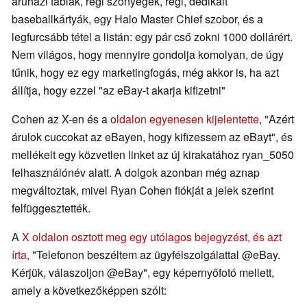
áruházi táblák, régi szőnyegek, régi, dedikált
baseballkártyák, egy Halo Master Chief szobor, és a
legfurcsább tétel a listán: egy pár cső zokni 1000 dollárért.
Nem világos, hogy mennyire gondolja komolyan, de úgy
tűnik, hogy ez egy marketingfogás, még akkor is, ha azt
állítja, hogy ezzel "az eBay-t akarja kifizetni"
Cohen az X-en és a
oldalon egyenesen kijelentette
, "Azért
árulok cuccokat az eBayen, hogy kifizessem az eBayt", és
mellékelt egy közvetlen linket az új kirakatához ryan_5050
felhasználónév alatt. A dolgok azonban még aznap
megváltoztak, mivel Ryan Cohen fiókját a jelek szerint
felfüggesztették.
A
X oldalon osztott meg egy utólagos bejegyzést, és azt
írta,
"Telefonon beszéltem az ügyfélszolgálattal @eBay.
Kérjük, válaszoljon @eBay", egy képernyőfotó mellett,
amely a következőképpen szólt: