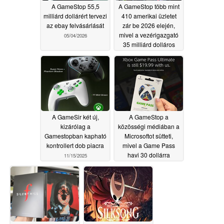
A GameStop 55,5
A GameStop több mint
milliárd dollárért tervezi
410 amerikai üzletet
az ebay felvásárlását
zár be 2026 elején,
mivel a vezérigazgató
05/04/2026
35 milliárd dolláros
részvényjuttatása
hatalmas
felháborodást vált ki
01/12/2026
A GameSir két új,
A GameStop a
kizárólag a
közösségi médiában a
Gamestopban kapható
Microsoftot sütteti,
kontrollert dob piacra
mivel a Game Pass
havi 30 dollárra
11/15/2025
emelkedik
10/03/2025