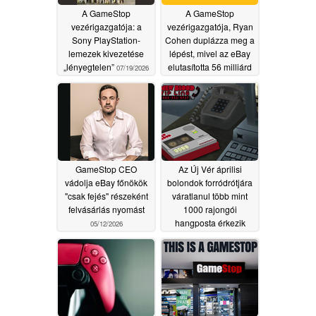
A GameStop
A GameStop
vezérigazgatója: a
vezérigazgatója, Ryan
Sony PlayStation-
Cohen duplázza meg a
lemezek kivezetése
lépést, mivel az eBay
„lényegtelen”
elutasította 56 milliárd
07/19/2026
dolláros felvásárlási
ajánlatát
05/13/2026
GameStop CEO
Az Új Vér áprilisi
vádolja eBay főnökök
bolondok forródrótjára
"csak fejés" részeként
váratlanul több mint
felvásárlás nyomást
1000 rajongói
hangposta érkezik
05/12/2026
05/09/2026