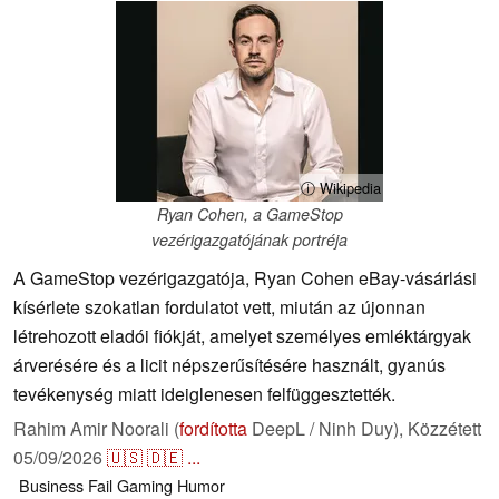
ⓘ Wikipedia
Ryan Cohen, a GameStop
vezérigazgatójának portréja
A GameStop vezérigazgatója, Ryan Cohen eBay-vásárlási
kísérlete szokatlan fordulatot vett, miután az újonnan
létrehozott eladói fiókját, amelyet személyes emléktárgyak
árverésére és a licit népszerűsítésére használt, gyanús
tevékenység miatt ideiglenesen felfüggesztették.
Rahim Amir Noorali (
fordította
DeepL / Ninh Duy),
Közzétett
05/09/2026
🇺🇸
🇩🇪
...
Business
Fail
Gaming
Humor