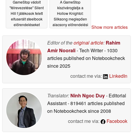
GameStop vádolt
A GameStop
"félrevezetése" Silent
kiszivárogtatja a
Hill f játékosok felett
Hollow Knightot:
elfuserált steelbook
Silksong meglepően
előrendeléseket
alacsony előrendelési
Show more articles
áron a megjelenés
09/29/2025
előtt
08/30/2025
Editor of the
original article
:
Rahim
Amir Noorali
- Tech Writer
- 1030
articles published on Notebookcheck
since 2025
contact me via:
LinkedIn
Translator:
Ninh Ngoc Duy
- Editorial
Assistant
- 819461 articles published
on Notebookcheck
since 2008
contact me via:
Facebook