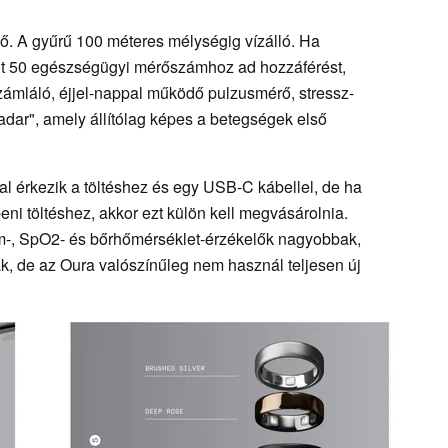
nő. A gyűrű 100 méteres mélységig vízálló. Ha
mint 50 egészségügyi mérőszámhoz ad hozzáférést,
zámláló, éjjel-nappal működő pulzusmérő, stressz-
radar", amely állítólag képes a betegségek első
l érkezik a töltéshez és egy USB-C kábellel, de ha
eni töltéshez, akkor ezt külön kell megvásárolnia.
ám-, SpO2- és bőrhőmérséklet-érzékelők nagyobbak,
k, de az Oura valószínűleg nem használ teljesen új