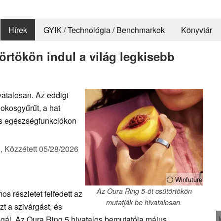
Hírek
GYIK / Technológia / Benchmarkok
Könyvtár
örtökön indul a világ legkisebb
vatalosan. Az eddigi
 okosgyűrűt, a hat
 és egészségfunkciókon
),
Közzétett
05/28/2026
ⓘ Winfuture
Az Oura Ring 5-öt csütörtökön
 részletet felfedett az
mutatják be hivatalosan.
t a szivárgást, és
lgál. Az Oura Ring 5 hivatalos bemutatója május