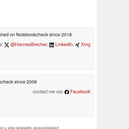
lished on Notebookcheck
since 2018
a:
@HannesBrecher
,
LinkedIn
,
Xing
okcheck
since 2008
contact me via:
Facebook
ul a világ legkisebb okosgyűrűjeként