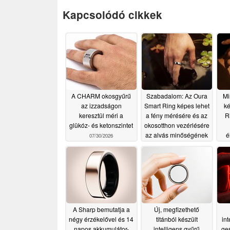
Kapcsolódó cikkek
A CHARM okosgyűrű
Szabadalom: Az Oura
Mi
az izzadságon
Smart Ring képes lehet
ké
keresztül méri a
a fény mérésére és az
R
glükóz- és ketonszintet
okosotthon vezérlésére
az alvás minőségének
é
07/30/2026
javítása érdekében
07/17/2026
A Sharp bemutatja a
Új, megfizethető
négy érzékelővel és 14
titánból készült
int
napos akkumulátor-
intelligens gyűrű
ge