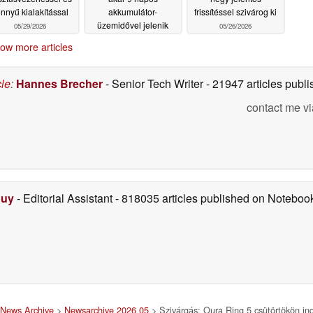
nnyű kialakítással
akkumulátor-
frissítéssel szivárog ki
üzemidővel jelenik
05/29/2026
05/26/2026
meg
05/28/2026
ow more articles
cle
:
Hannes Brecher
- Senior Tech Writer
- 21947 articles pub
contact me vi
Duy
- Editorial Assistant
- 818035 articles published on Notebo
News Archive
>
Newsarchive 2026 05
> Szivárgás: Oura Ring 5 csütörtökön ind