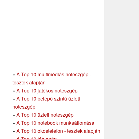
»
A Top 10 multimédiás noteszgép -
tesztek alapján
»
A Top 10 játékos noteszgép
»
A Top 10 belépő szintű üzleti
noteszgép
»
A Top 10 üzleti noteszgép
»
A Top 10 notebook munkaállomása
»
A Top 10 okostelefon - tesztek alapján
»
A Top 10 táblagép