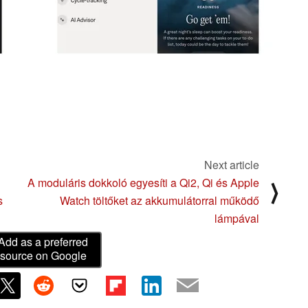
Next article
A moduláris dokkoló egyesíti a Qi2, Qi és Apple
⟩
s
Watch töltőket az akkumulátorral működő
lámpával
Add as a preferred
source on Google