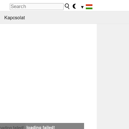
▼
Kapcsolat
loading failed!
loading failed!