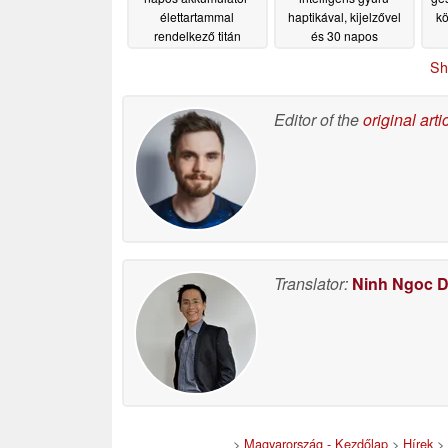
élettartammal
haptikával, kijelzővel
kö
rendelkező titán
és 30 napos
okosgyűrűjét
akkumulátorral
06/16/2026
Sh
rendelkezik
06/03/2026
Editor of the
original arti
Translator:
Ninh Ngoc 
>
Magyarország - Kezdőlap
>
Hírek
>