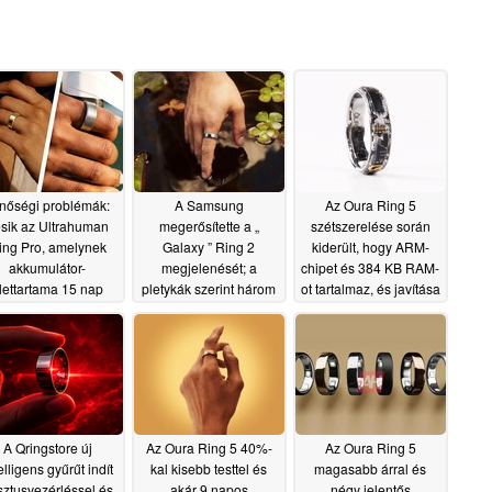
nőségi problémák:
A Samsung
Az Oura Ring 5
sik az Ultrahuman
megerősítette a „
szétszerelése során
ing Pro, amelynek
Galaxy ” Ring 2
kiderült, hogy ARM-
akkumulátor-
megjelenését; a
chipet és 384 KB RAM-
lettartama 15 nap
pletykák szerint három
ot tartalmaz, és javítása
új modell is
lehetetlen
07/03/2026
06/23/2026
megjelenhet
06/30/2026
A Qringstore új
Az Oura Ring 5 40%-
Az Oura Ring 5
elligens gyűrűt indít
kal kisebb testtel és
magasabb árral és
sztusvezérléssel és
akár 9 napos
négy jelentős