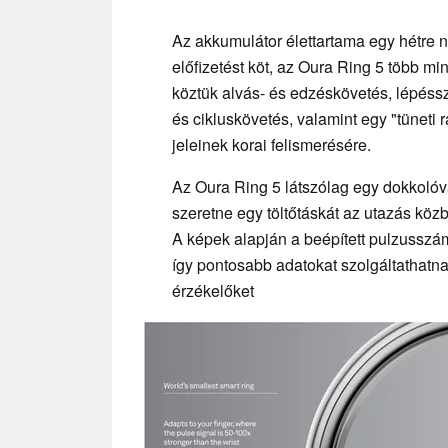
Az akkumulátor élettartama egy hétre 
előfizetést köt, az Oura Ring 5 több 
köztük alvás- és edzéskövetés, lépéss
és cikluskövetés, valamint egy "tüneti 
jeleinek korai felismerésére.
Az Oura Ring 5 látszólag egy dokkolóva
szeretne egy töltőtáskát az utazás közb
A képek alapján a beépített pulzussz
így pontosabb adatokat szolgáltathatna
érzékelőket