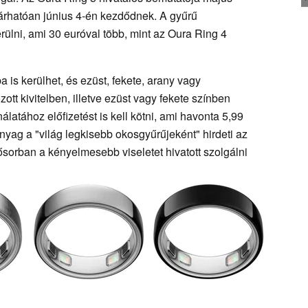
 várhatóan június 4-én kezdődnek. A gyűrű
rülni, ami 30 euróval több, mint az Oura Ring 4
 is kerülhet, és ezüst, fekete, arany vagy
ott kivitelben, illetve ezüst vagy fekete színben
álatához előfizetést is kell kötni, ami havonta 5,99
nyag a "világ legkisebb okosgyűrűjeként" hirdeti az
ősorban a kényelmesebb viseletet hivatott szolgálni