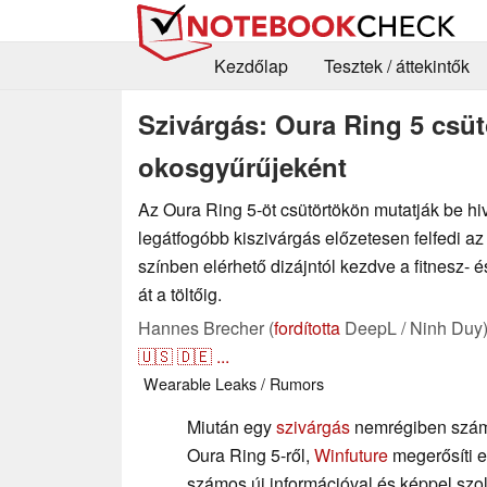
Kezdőlap
Tesztek / áttekintők
Szivárgás: Oura Ring 5 csüt
okosgyűrűjeként
Az Oura Ring 5-öt csütörtökön mutatják be hi
legátfogóbb kiszivárgás előzetesen felfedi az
színben elérhető dizájntól kezdve a fitnesz-
át a töltőig.
Hannes Brecher (
fordította
DeepL / Ninh Duy
🇺🇸
🇩🇪
...
Wearable
Leaks / Rumors
Miután egy
szivárgás
nemrégiben számos
Oura Ring 5-ről,
Winfuture
megerősíti ez
számos új információval és képpel szo