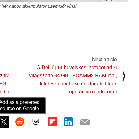
r hét napos akkumulátor-üzemidőt kínál
Next article
A Dell új 14 hüvelykes laptopot ad ki
⟩
itív
világszerte 64 GB LPCAMM2 RAM-mal,
RPG
Intel Panther Lake és Ubuntu Linux
ri el
operációs rendszerrel
Add as a preferred
source on Google