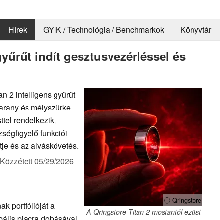
Hírek
GYIK / Technológia / Benchmarkok
Könyvtár
gyűrűt indít gesztusvezérléssel és
an 2 intelligens gyűrűt
saarany és mélyszürke
tel rendelkezik,
zségfigyelő funkciói
tje és az alváskövetés.
Közzétett
05/29/2026
ⓘ Qringstore
ak portfólióját a
A Qringstore Titan 2 mostantól ezüst
obális piacra dobásával,