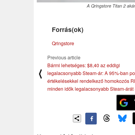
A Qringstore Titan 2 aká
Forrás(ok)
Qringstore
Previous article
Bármi lehetséges: $8,40 az eddigi
⟨
legalacsonyabb Steam-ár: A 95%-ban poz
értékelésekkel rendelkező homokozós 
minden idők legalacsonyabb Steam-árát é