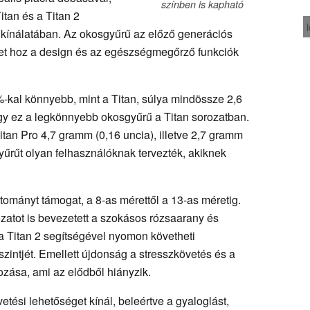
színben is kapható
itan és a Titan 2
kínálatában. Az okosgyűrű az előző generációs
ket hoz a design és az egészségmegőrző funkciók
-kal könnyebb, mint a Titan, súlya mindössze 2,6
ogy ez a legkönnyebb okosgyűrű a Titan sorozatban.
tan Pro 4,7 gramm (0,16 uncia), illetve 2,7 gramm
gyűrűt olyan felhasználóknak tervezték, akiknek
tományt támogat, a 8-as mérettől a 13-as méretig.
tozatot is bevezetett a szokásos rózsaarany és
 a Titan 2 segítségével nyomon követheti
szintjét. Emellett újdonság a stresszkövetés és a
ozása, ami az elődből hiányzik.
tési lehetőséget kínál, beleértve a gyaloglást,