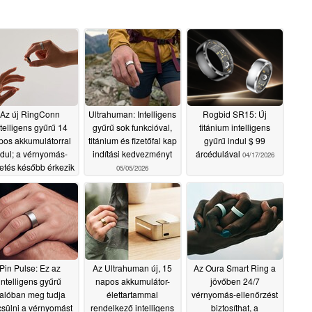
Az új RingConn
Ultrahuman: Intelligens
Rogbid SR15: Új
ntelligens gyűrű 14
gyűrű sok funkcióval,
titánium intelligens
pos akkumulátorral
titánium és fizetőfal kap
gyűrű indul $ 99
ndul; a vérnyomás-
indítási kedvezményt
árcédulával
04/17/2026
etés később érkezik
05/05/2026
05/05/2026
Pin Pulse: Ez az
Az Ultrahuman új, 15
Az Oura Smart Ring a
intelligens gyűrű
napos akkumulátor-
jövőben 24/7
alóban meg tudja
élettartammal
vérnyomás-ellenőrzést
sülni a vérnyomást
rendelkező intelligens
biztosíthat, a