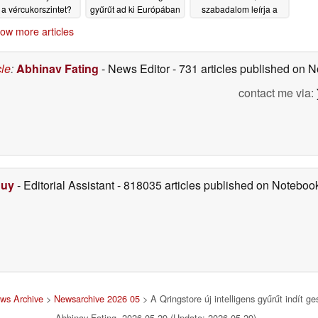
 a vércukorszintet?
gyűrűt ad ki Európában
szabadalom leírja a
módszert
03/09/2026
02/28/2026
02/17/2026
ow more articles
cle
:
Abhinav Fating
- News Editor
- 731 articles published on
contact me via:
Duy
- Editorial Assistant
- 818035 articles published on Notebo
ws Archive
>
Newsarchive 2026 05
> A Qringstore új intelligens gyűrűt indít ge
Abhinav Fating, 2026-05-29 (Update: 2026-05-29)