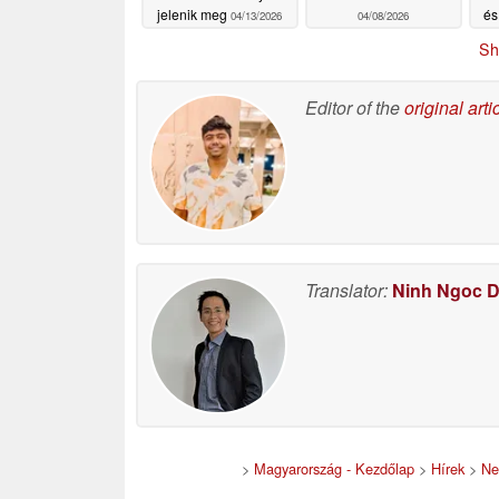
jelenik meg
és
04/13/2026
04/08/2026
Sh
Editor of the
original arti
Translator:
Ninh Ngoc 
>
Magyarország - Kezdőlap
>
Hírek
>
Ne