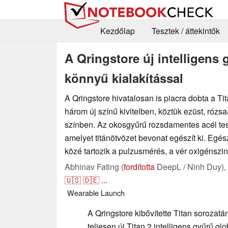
Kezdőlap
Tesztek / áttekintők
A Qringstore új intelligens 
könnyű kialakítással
A Qringstore hivatalosan is piacra dobta a Tit
három új színű kivitelben, köztük ezüst, róz
színben. Az okosgyűrű rozsdamentes acél test
amelyet titánötvözet bevonat egészít ki. Egés
közé tartozik a pulzusmérés, a vér oxigénszin
Abhinav Fating (
fordította
DeepL / Ninh Duy),
🇺🇸
🇩🇪
...
Wearable
Launch
A Qringstore kibővítette Titan sorozatán
teljesen új Titan 2 intelligens gyűrű gl