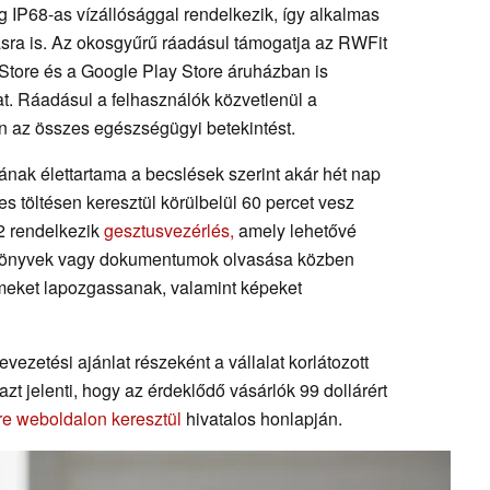
lag IP68-as vízállósággal rendelkezik, így alkalmas
ásra is. Az okosgyűrű ráadásul támogatja az RWFit
 Store és a Google Play Store áruházban is
jat. Ráadásul a felhasználók közvetlenül a
n az összes egészségügyi betekintést.
rának élettartama a becslések szerint akár hét nap
ses töltésen keresztül körülbelül 60 percet vesz
 2 rendelkezik
gesztusvezérlés,
amely lehetővé
e-könyvek vagy dokumentumok olvasása közben
lmeket lapozgassanak, valamint képeket
evezetési ajánlat részeként a vállalat korlátozott
azt jelenti, hogy az érdeklődő vásárlók 99 dollárért
re weboldalon keresztül
hivatalos honlapján.