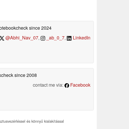
 Notebookcheck
since 2024
@Abhi_Nav_07
,
_ab_0_7
,
LinkedIn
okcheck
since 2008
contact me via:
Facebook
sztusvezérléssel és könnyű kialakítással