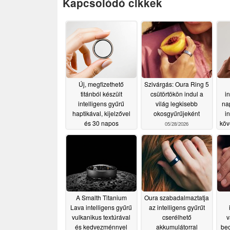
Kapcsolódó cikkek
Új, megfizethető
Szivárgás: Oura Ring 5
titánból készült
csütörtökön indul a
i
intelligens gyűrű
világ legkisebb
na
haptikával, kijelzővel
okosgyűrűjeként
i
és 30 napos
köv
05/28/2026
akkumulátorral
rendelkezik
06/03/2026
A Smalth Titanium
Oura szabadalmaztatja
Lava intelligens gyűrű
az intelligens gyűrűt
vulkanikus textúrával
cserélhető
v
és kedvezménnyel
akkumulátorral
bec