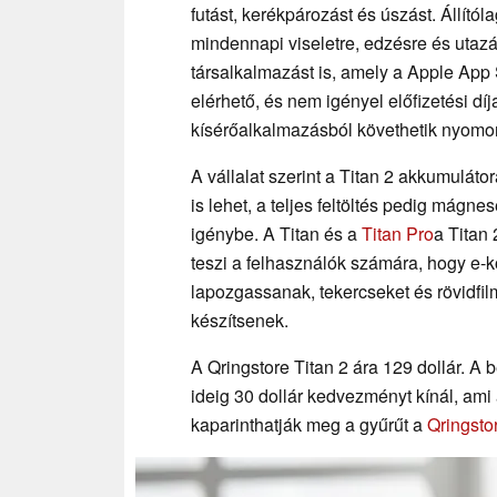
futást, kerékpározást és úszást. Állító
mindennapi viseletre, edzésre és utaz
társalkalmazást is, amely a Apple App
elérhető, és nem igényel előfizetési dí
kísérőalkalmazásból követhetik nyomo
A vállalat szerint a Titan 2 akkumuláto
is lehet, a teljes feltöltés pedig mágne
igénybe. A Titan és a
Titan Pro
a Titan
teszi a felhasználók számára, hogy 
lapozgassanak, tekercseket és rövidfi
készítsenek.
A Qringstore Titan 2 ára 129 dollár. A b
ideig 30 dollár kedvezményt kínál, ami 
kaparinthatják meg a gyűrűt a
Qringsto