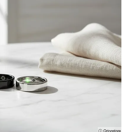
ⓘ Qringstore