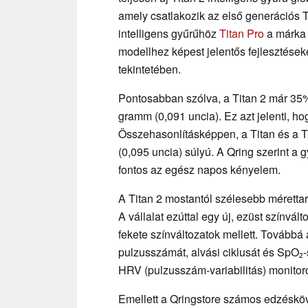
amely csatlakozik az első generációs T
intelligens gyűrűhöz
Titan Pro
a márka 
modellhez képest jelentős fejlesztése
tekintetében.
Pontosabban szólva, a Titan 2 már 35%
gramm (0,091 uncia). Ez azt jelenti, h
Összehasonlításképpen, a Titan és a Ti
(0,095 uncia) súlyú. A Qring szerint a 
fontos az egész napos kényelem.
A Titan 2 mostantól szélesebb mérettar
A vállalat ezúttal egy új, ezüst színvál
fekete színváltozatok mellett. Továbbá
pulzusszámát, alvási ciklusát és SpO₂-
HRV (pulzusszám-variabilitás) monitor
Emellett a Qringstore számos edzésköve