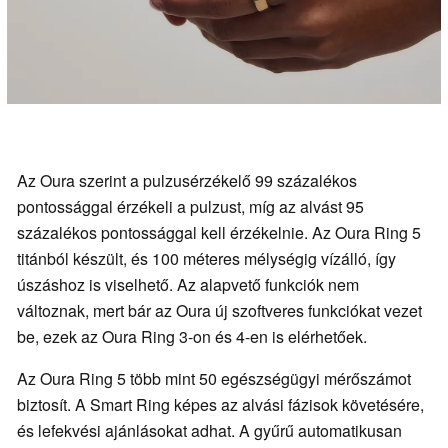
Az Oura szerint a pulzusérzékelő 99 százalékos
pontossággal érzékeli a pulzust, míg az alvást 95
százalékos pontossággal kell érzékelnie. Az Oura Ring 5
titánból készült, és 100 méteres mélységig vízálló, így
úszáshoz is viselhető. Az alapvető funkciók nem
változnak, mert bár az Oura új szoftveres funkciókat vezet
be, ezek az Oura Ring 3-on és 4-en is elérhetőek.
Az Oura Ring 5 több mint 50 egészségügyi mérőszámot
biztosít. A Smart Ring képes az alvási fázisok követésére,
és lefekvési ajánlásokat adhat. A gyűrű automatikusan