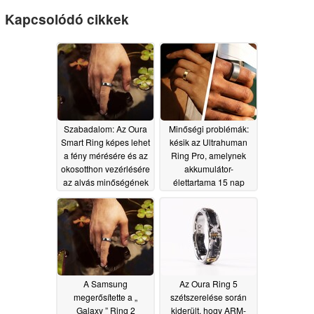
Kapcsolódó cikkek
Szabadalom: Az Oura
Minőségi problémák:
Smart Ring képes lehet
késik az Ultrahuman
a fény mérésére és az
Ring Pro, amelynek
okosotthon vezérlésére
akkumulátor-
az alvás minőségének
élettartama 15 nap
javítása érdekében
07/03/2026
07/17/2026
A Samsung
Az Oura Ring 5
megerősítette a „
szétszerelése során
Galaxy ” Ring 2
kiderült, hogy ARM-