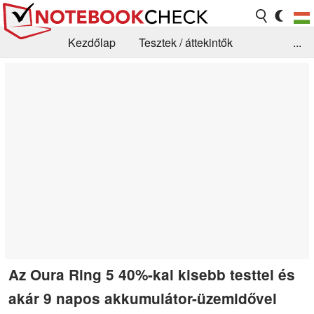
Kezdőlap
Tesztek / áttekintők
...
Hírek
GYIK / Technológia / Benchmarkok
Könyvtár
Kapcsolat
Az Oura Ring 5 40%-kal kisebb testtel és
akár 9 napos akkumulátor-üzemidővel