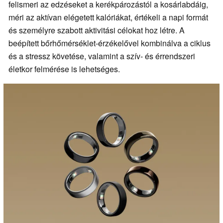
felismeri az edzéseket a kerékpározástól a kosárlabdáig,
méri az aktívan elégetett kalóriákat, értékeli a napi formát
és személyre szabott aktivitási célokat hoz létre. A
beépített bőrhőmérséklet-érzékelővel kombinálva a ciklus
és a stressz követése, valamint a szív- és érrendszeri
életkor felmérése is lehetséges.