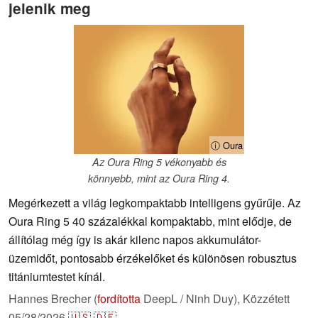
jelenik meg
ⓘ Oura
Az Oura Ring 5 vékonyabb és
könnyebb, mint az Oura Ring 4.
Megérkezett a világ legkompaktabb intelligens gyűrűje. Az
Oura Ring 5 40 százalékkal kompaktabb, mint elődje, de
állítólag még így is akár kilenc napos akkumulátor-
üzemidőt, pontosabb érzékelőket és különösen robusztus
titániumtestet kínál.
Hannes Brecher (
fordította
DeepL / Ninh Duy),
Közzétett
05/28/2026
🇺🇸
🇩🇪
...