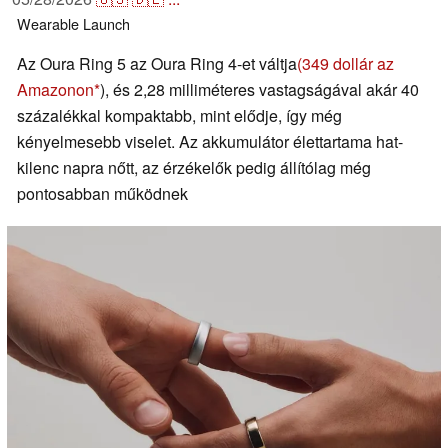
Wearable
Launch
Az Oura Ring 5 az Oura Ring 4-et váltja
(349 dollár az
Amazonon
), és 2,28 milliméteres vastagságával akár 40
százalékkal kompaktabb, mint elődje, így még
kényelmesebb viselet. Az akkumulátor élettartama hat-
kilenc napra nőtt, az érzékelők pedig állítólag még
pontosabban működnek