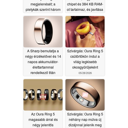
megjelenését; a
chipet és 384 KB RAM-
pletykák szerint három
ot tartalmaz, és javítása
új modell is
lehetetlen
06/23/2026
megjelenhet
06/30/2026
A Sharp bemutatja a
Szivárgás: Oura Ring 5
négy érzékelővel és 14
csütörtökön indul a
napos akkumulátor-
világ legkisebb
élettartammal
okosgyűrűjeként
rendelkező titán
05/28/2026
okosgyűrűjét
06/16/2026
Az Oura Ring 5
Szivárgás: Oura Ring 5
magasabb árral és
néhány nap múlva új
négy jelentős
dizájnnal jelenik meg