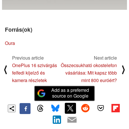
Forrás(ok)
Oura
Previous article
Next article
OnePlus 16 szivárgás
Összecsukható okostelefon
⟨
⟩
felfedi kijelző és
vásárlása: Mit kapsz több
kamera részletek
mint 800 euróért?
Add as a preferred
source on Google